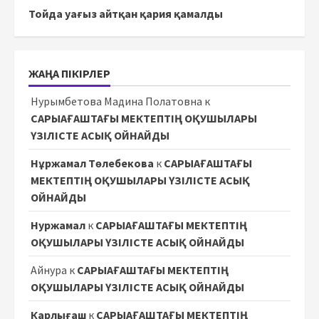
Тойда уағыз айтқан қария қамалды
ЖАҢА ПІКІРЛЕР
Нурымбетова Мадина Полатовна
к
САРЫАҒАШТАҒЫ МЕКТЕПТІҢ ОҚУШЫЛАРЫ
ҮЗІЛІСТЕ АСЫҚ ОЙНАЙДЫ
Нұржамал Төлебекова
к
САРЫАҒАШТАҒЫ
МЕКТЕПТІҢ ОҚУШЫЛАРЫ ҮЗІЛІСТЕ АСЫҚ
ОЙНАЙДЫ
Нуржамал
к
САРЫАҒАШТАҒЫ МЕКТЕПТІҢ
ОҚУШЫЛАРЫ ҮЗІЛІСТЕ АСЫҚ ОЙНАЙДЫ
Айнура
к
САРЫАҒАШТАҒЫ МЕКТЕПТІҢ
ОҚУШЫЛАРЫ ҮЗІЛІСТЕ АСЫҚ ОЙНАЙДЫ
Карлығаш
к
САРЫАҒАШТАҒЫ МЕКТЕПТІҢ