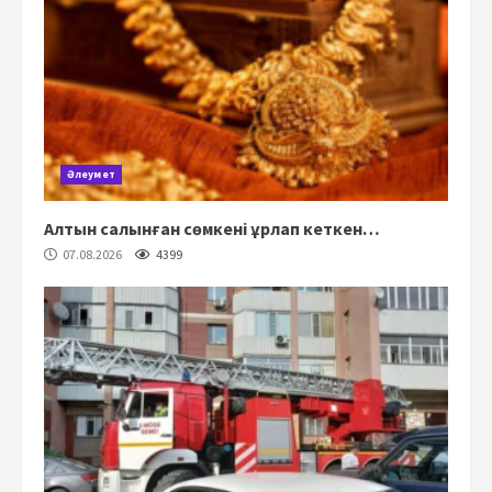
Әлеумет
Алтын салынған сөмкені ұрлап кеткен…
07.08.2026
4399