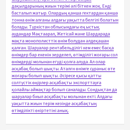
дақылдарының жиын терімі әлі біткен жоқ. Енді
басталып жатыр. Олардың қанша гектардан қанша
тонна өнім алғаны алдағы уақытта белгілі болатын
болады. Түркістан облысындағы ең ыстық
аудандар Мақтаарал, Жетісай және Шардарада
мақта монополисттік өнім болудан әлдеқашан
қалған. Шаруалар рентабельділігі кем емес басқа
өнімдер бар екенін зерделеп, өтімділігі жоғары сол
өнімдерді молынан егуді қолға алуда. Ал олар
асқабақ болып шықты. Аталғн өнімге сұраныс өте
жоғары болып шықты. Әсіресе қысы қатты
солтүстік өңірлер асқабақты экспорттауға
қолайлы аймақтар болып саналады. Сондықтан да
шаруалар биыл асқабақты молынан екті. Алдағы
уақытта жиын терім кезінде асқабақтың
өтімділікті өкіртетіні анық.