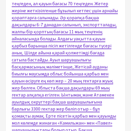
теңгеден, ал қауын бағасы 70 теңгеден. Жетер
жеріне жеткізілгенше бұзылып кетпес үшін арнайы
қораптарға салынады. Әр қорапқа бақша
дақылдары 6-7 данадан салынып, экспортталады,
жалпы бір қорптың бағасы 11 мың теңгенің
айналасында болады. Алдағы уақытта қауын
қарбыз барынша пісіп жетілгенде бағасы түсері
анық. Шілде айына қарай қолжетімді бағада
сатыла бастайды. Ауыл шаруашылығы
басқармасының мәліметінше, Жетісай ауданы
биылғы маусымда облыс бойынша қарбыз мен
қауын өсіруге ең көп жер – 20 мың гектарға жуық
жер бөлген. Облыста бақша дақылдары 69 мың
гектар алқапқа егілген. Ынтымақ және Атамекен
ауылдық округтері бақша шаруашылығына
барлығы 3300 гектар жер бөліп отыр – бұл
қомақты аумақ. Ерте пісетін қарбыз мен қауынды
мол көлемде жинаған «Камильжан» мен «Павел»
шаруашылықтары болып отыр. Бақша