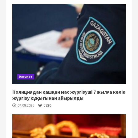
Әлеумет
Полициядан қашқан мас жүргізуші 7 жылға көлік
жүргізу құқығынан айырылды
07.08.2026
3820