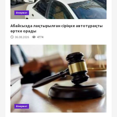
Әлеумет
Абайсызда лақтырылған сіріңке автотұрақты
өртке орады
06.08.2026
4774
Әлеумет