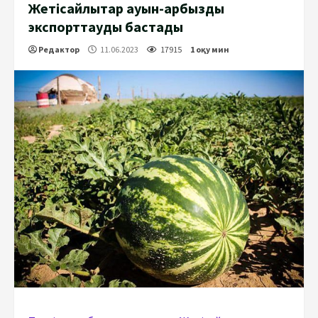
Жетісайлықтар қауын-қарбызды
экспорттауды бастады
Редактор
11.06.2023
17915
1 оқу мин