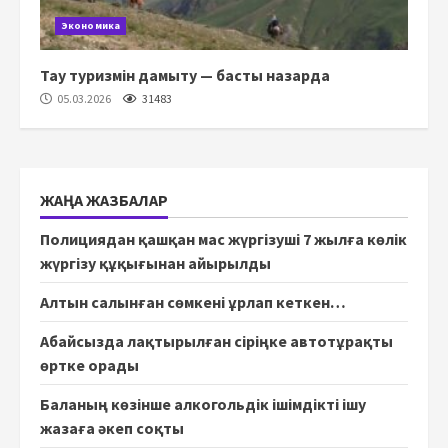
Экономика
Тау туризмін дамыту — басты назарда
05.03.2026
31483
ЖАҢА ЖАЗБАЛАР
Полициядан қашқан мас жүргізуші 7 жылға көлік
жүргізу құқығынан айырылды
Алтын салынған сөмкені ұрлап кеткен…
Абайсызда лақтырылған сіріңке автотұрақты
өртке орады
Баланың көзінше алкогольдік ішімдікті ішу
жазаға әкеп соқты