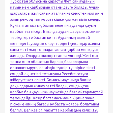
Түркістан облысына қарасты Жетісай ауданын
қауын мен қарбыздың отаны деуге болады. Аудан
шаруалары жыл сайын аталған көкөністен мол өнім
алып рекордтық көрсеткішке қол жеткізіп келеді.
Күні аптап ыстық болып келетін ауданда қауын
қарбыз тез піседі. Биыл да аудан шаруалары жиын
терімді ерте бастап кетті. Ауданның шалғай
шетіндегі ауылдық округтердегі диқандар жалпы
саны жеті мың тоннадан астам қарбыз мен қауын
жинады. Оларды экспорттап та үлгерді. Жеті мың
тонна өнім облыстың барлық базарларына
орналастыруға, еліміздің түкпір түкпіріне тіпті
сондай-ақ негізгі тұтынушы Ресейге сатуға
жіберуге жеткілікті. Биылғы маусымда бақша
дақылдарын жинау сәтті болды, сондықтан
қарбыз бен қауын жинау кезінде баға айтарлықтай
төмендейді. Қазір бастамасы ғана. Әрине жаңа
піскен өнімнің бағасы әу баста жоғары болатыны
белгілі. Дәл қазіргі уақытта қарбыздың келісі 120