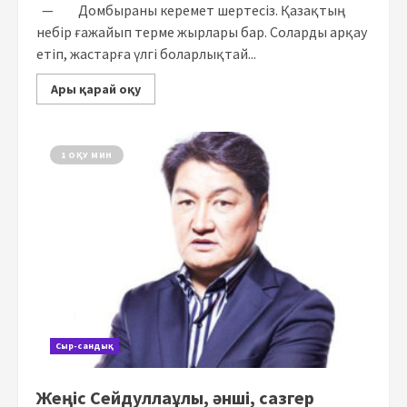
— Домбыраны керемет шертесіз. Қазақтың
небір ғажайып терме жырлары бар. Соларды арқау
етіп, жастарға үлгі боларлықтай...
Ары қарай оқу
1 ОҚУ МИН
Сыр-сандық
Жеңіс Сейдуллаұлы, әнші, сазгер