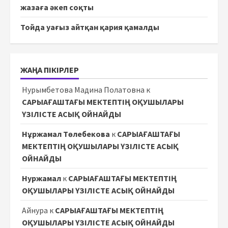
жазаға әкеп соқты
Тойда уағыз айтқан қария қамалды
ЖАҢА ПІКІРЛЕР
Нурымбетова Мадина Полатовна
к
САРЫАҒАШТАҒЫ МЕКТЕПТІҢ ОҚУШЫЛАРЫ
ҮЗІЛІСТЕ АСЫҚ ОЙНАЙДЫ
Нұржамал Төлебекова
к
САРЫАҒАШТАҒЫ
МЕКТЕПТІҢ ОҚУШЫЛАРЫ ҮЗІЛІСТЕ АСЫҚ
ОЙНАЙДЫ
Нуржамал
к
САРЫАҒАШТАҒЫ МЕКТЕПТІҢ
ОҚУШЫЛАРЫ ҮЗІЛІСТЕ АСЫҚ ОЙНАЙДЫ
Айнура
к
САРЫАҒАШТАҒЫ МЕКТЕПТІҢ
ОҚУШЫЛАРЫ ҮЗІЛІСТЕ АСЫҚ ОЙНАЙДЫ