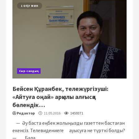
1 ОҚУ МИН
Сыр-сандық
Бейсен Құранбек, тележүргізуші:
«Айтуға оңай» арқылы алғысқа
бөлендік…
Редактор
11.05.2016
1459371
— Әу баста еңбек жолыңызды газеттен бастаған
екенсіз. Телевидениеге ауысуға не түрткі болды?
— Бала...