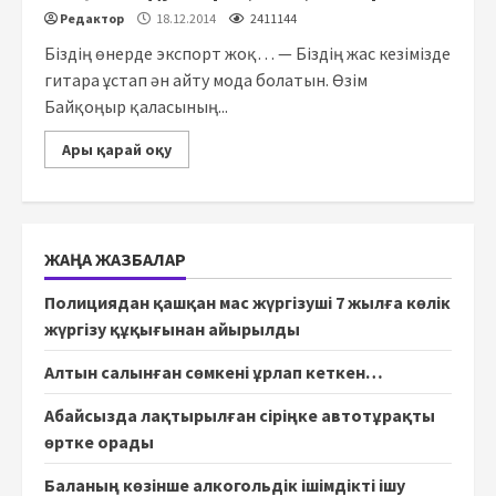
Редактор
18.12.2014
2411144
Біздің өнерде экспорт жоқ… — Біздің жас кезімізде
гитара ұстап ән айту мода болатын. Өзім
Байқоңыр қаласының...
Ары қарай оқу
ЖАҢА ЖАЗБАЛАР
Полициядан қашқан мас жүргізуші 7 жылға көлік
жүргізу құқығынан айырылды
Алтын салынған сөмкені ұрлап кеткен…
Абайсызда лақтырылған сіріңке автотұрақты
өртке орады
Баланың көзінше алкогольдік ішімдікті ішу