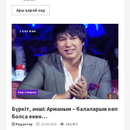
Ары қарай оқу
1 ОҚУ МИН
Сыр-сандық
Бүркіт, әнші: Арманым – балаларым көп
болса екен…
Редактор
20.04.2016
1411473