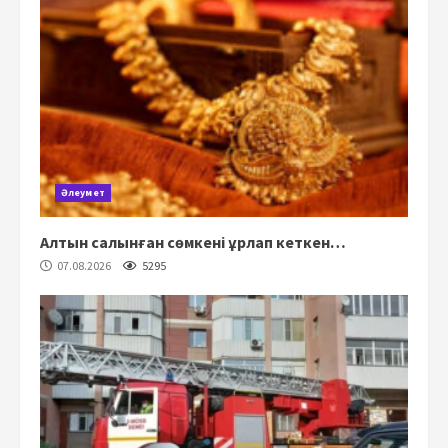
Әлеумет
Алтын салынған сөмкені ұрлап кеткен…
07.08.2026
5295