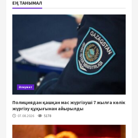
ЕҢ ТАНЫМАЛ
Әлеумет
Полициядан қашқан мас жүргізуші 7 жылға көлік
жүргізу құқығынан айырылды
07.08.2026
5178