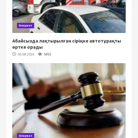
Әлеумет
Абайсызда лақтырылған сіріңке автотұрақты
өртке орады
06.08.2026
5053
Әлеумет