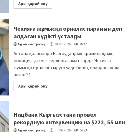
Ары қарай оқу
Чехияға жұмысқа орналастырамын деп
алдаған күдікті ұсталды
Администратор
01.07.2026
8727
Астана қаласында Есіл аудандық криминалдық
полиция қызметкерлері азаматтарды Чехияға
жұмысқа орналастыруға уәде беріп, олардан ақша
алған 31...
Ары қарай оқу
Нацбанк Кыргызстана провел
рекордную интервенцию на $222, 55 млн
Администратор
30.06.2026
5783