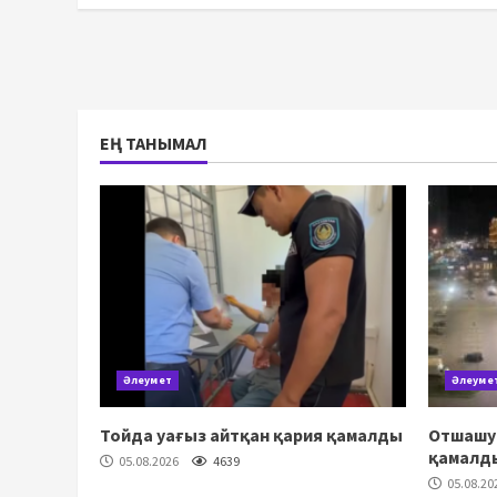
ЕҢ ТАНЫМАЛ
Әлеумет
Әлеуме
Тойда уағыз айтқан қария қамалды
Отшашу 
қамалд
05.08.2026
4639
05.08.20