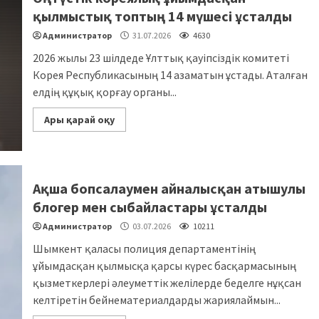
қылмыстық топтың 14 мүшесі ұсталды
Администратор
31.07.2026
4630
2026 жылы 23 шілдеде Ұлттық қауіпсіздік комитеті
Корея Республикасының 14 азаматын ұстады. Аталған
елдің құқық қорғау органы...
Ары қарай оқу
Ақша бопсалаумен айналысқан атышулы
блогер мен сыбайластары ұсталды
Администратор
03.07.2026
10211
Шымкент қаласы полиция департаментінің
ұйымдасқан қылмысқа қарсы күрес басқармасының
қызметкерлері әлеуметтік желілерде беделге нұқсан
келтіретін бейнематериалдарды жариялаймын...