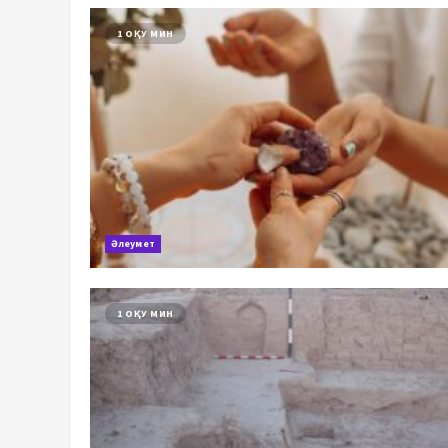
1 ОҚУ МИН
Әлеумет
1 ОҚУ МИН