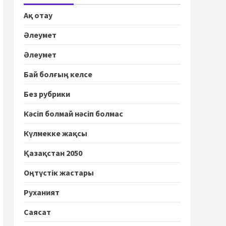
Ақ отау
Әлеумет
Әлеумет
Бай болғың келсе
Без рубрики
Кәсіп болмай нәсіп болмас
Күлмекке жақсы
Қазақстан 2050
Оңтүстік жастары
Руханият
Саясат