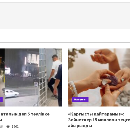
т
Әлеумет
атамын деп 5 тәулікке
«Қарғысты қайтарамыз»:
ы
Зейнеткер 15 миллион теңге
айырылды
26
1961