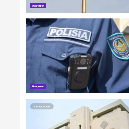
Әлеумет
Әлеумет
1 ОҚУ МИН