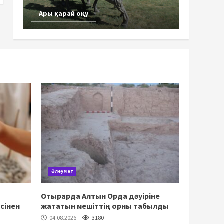
Ары қарай оқу
Әлеумет
Отырарда Алтын Орда дәуіріне
сінен
жататын мешіттің орны табылды
04.08.2026
3180