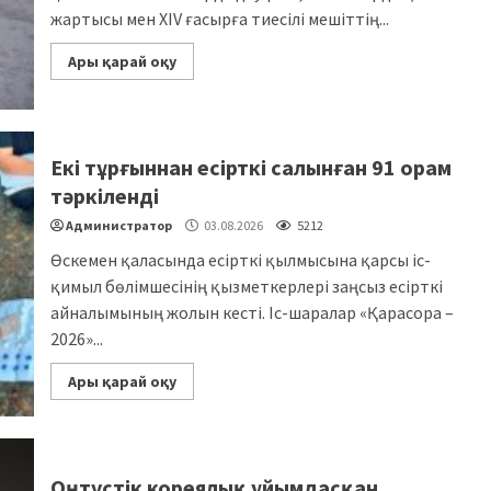
жартысы мен XIV ғасырға тиесілі мешіттің...
Ары қарай оқу
Екі тұрғыннан есірткі салынған 91 орам
тәркіленді
Администратор
03.08.2026
5212
Өскемен қаласында есірткі қылмысына қарсы іс-
қимыл бөлімшесінің қызметкерлері заңсыз есірткі
айналымының жолын кесті. Іс-шаралар «Қарасора –
2026»...
Ары қарай оқу
Оңтүстік кореялық ұйымдасқан