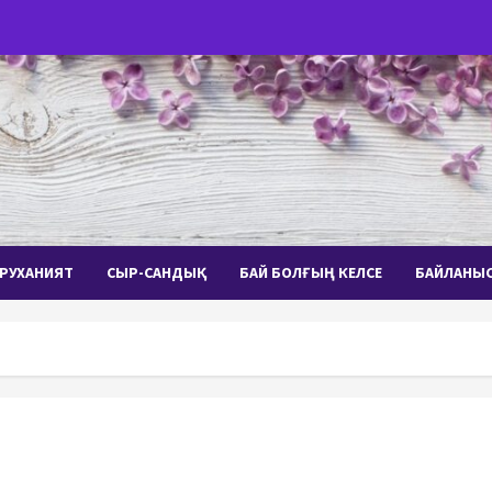
РУХАНИЯТ
СЫР-САНДЫҚ
БАЙ БОЛҒЫҢ КЕЛСЕ
БАЙЛАНЫ