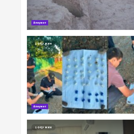
Әлеумет
1 ОҚУ МИН
Әлеумет
1 ОҚУ МИН