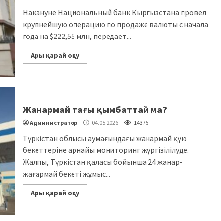
Накануне Национальный банк Кыргызстана провел
крупнейшую операцию по продаже валюты с начала
года на $222,55 млн, передает...
Ары қарай оқу
Жанармай тағы қымбаттай ма?
Администратор
04.05.2026
14375
Түркістан облысы аумағындағы жанармай құю
бекеттеріне арнайы мониторинг жүргізілілуде.
Жалпы, Түркістан қаласы бойынша 24 жанар-
жағармай бекеті жұмыс...
Ары қарай оқу