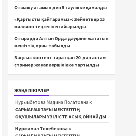
Отшашу атамын деп 5 тәулікке қамалды
«Қарғысты қайтарамыз»: Зейнеткер 15
миллион теңгесінен айырылды
Отырарда Алтын Орда дәуіріне жататын
мешіттің орны табылды
Заңсыз контент таратқан 20-дан астам
стример жауапкершілікке тартылды
ЖАҢА ПІКІРЛЕР
Нурымбетова Мадина Полатовна
к
САРЫАҒАШТАҒЫ МЕКТЕПТІҢ
ОҚУШЫЛАРЫ ҮЗІЛІСТЕ АСЫҚ ОЙНАЙДЫ
Нұржамал Төлебекова
к
САРЫАҒАШТАҒЫ МЕКТЕПТІҢ