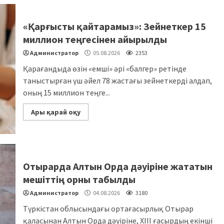
«Қарғысты қайтарамыз»: Зейнеткер 15
миллион теңгесінен айырылды
Администратор
05.08.2026
2353
Қарағандыда өзін «емші» әрі «балгер» ретінде
таныстырған үш әйел 78 жастағы зейнеткерді алдап,
оның 15 миллион теңге...
Ары қарай оқу
Отырарда Алтын Орда дәуіріне жататын
мешіттің орны табылды
Администратор
04.08.2026
3180
Түркістан облысындағы ортағасырлық Отырар
қаласынан Алтын Орда дәуіріне, XIII ғасырдың екінші