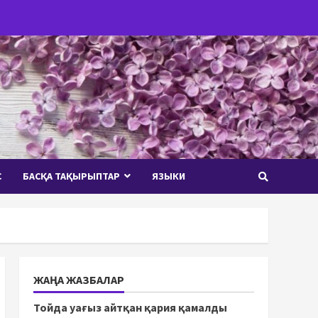
С
БАСҚА ТАҚЫРЫПТАР
ЯЗЫКИ
ЖАҢА ЖАЗБАЛАР
Тойда уағыз айтқан қария қамалды