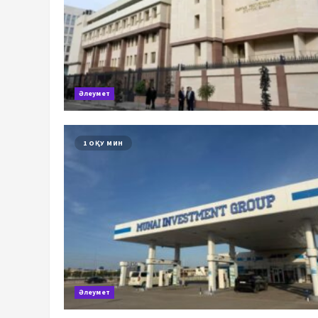
Әлеумет
1 ОҚУ МИН
Әлеумет