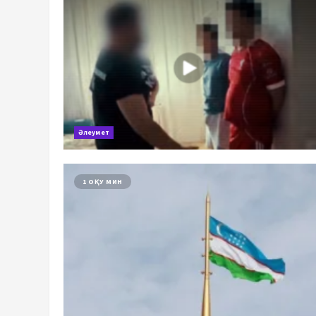
Әлеумет
1 ОҚУ МИН