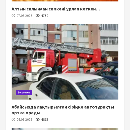
Алтын салынған сөмкені ұрлап кеткен…
07.08.2026
4739
Әлеумет
Абайсызда лақтырылған сіріңке автотұрақты
өртке орады
06.08.2026
4863