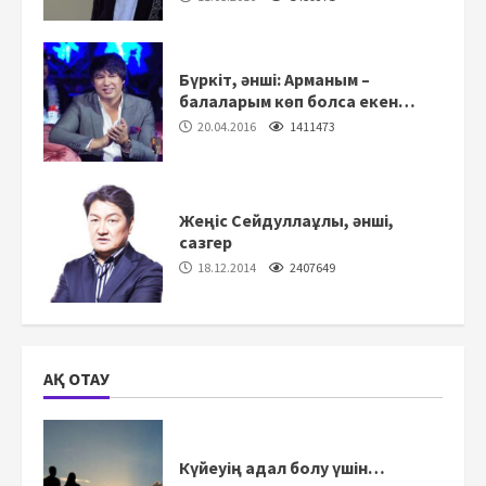
Бүркіт, әнші: Арманым –
балаларым көп болса екен…
20.04.2016
1411473
Жеңіс Сейдуллаұлы, әнші,
сазгер
18.12.2014
2407649
АҚ ОТАУ
Күйеуің адал болу үшін…