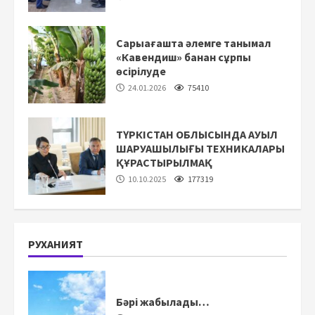
Сарыағашта әлемге танымал
«Кавендиш» банан сұрпы
өсірілуде
24.01.2026
75410
ТҮРКІСТАН ОБЛЫСЫНДА АУЫЛ
ШАРУАШЫЛЫҒЫ ТЕХНИКАЛАРЫ
ҚҰРАСТЫРЫЛМАҚ
10.10.2025
177319
РУХАНИЯТ
Бәрі жабылады…