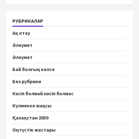
РУБРИКАЛАР
Ақ отау
Әлеумет
Әлеумет
Бай болғың келсе
Без рубрики
Кәсіп болмай нәсіп болмас
Күлмекке жақсы
Қазақстан 2050
Оңтүстік жастары