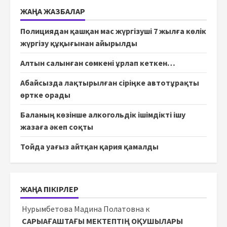
ЖАҢА ЖАЗБАЛАР
Полициядан қашқан мас жүргізуші 7 жылға көлік
жүргізу құқығынан айырылды
Алтын салынған сөмкені ұрлап кеткен…
Абайсызда лақтырылған сіріңке автотұрақты
өртке орады
Баланың көзінше алкогольдік ішімдікті ішу
жазаға әкеп соқты
Тойда уағыз айтқан қария қамалды
ЖАҢА ПІКІРЛЕР
Нурымбетова Мадина Полатовна
к
САРЫАҒАШТАҒЫ МЕКТЕПТІҢ ОҚУШЫЛАРЫ