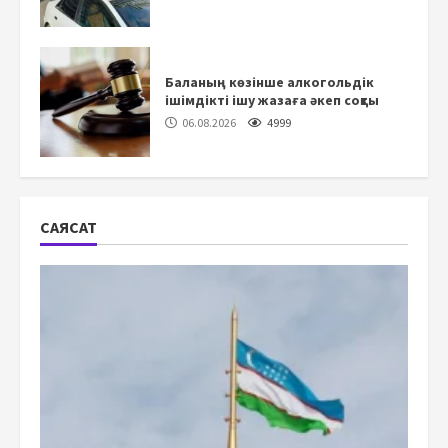
Баланың көзінше алкогольдік
ішімдікті ішу жазаға әкеп соқты
06.08.2026
4999
САЯСАТ