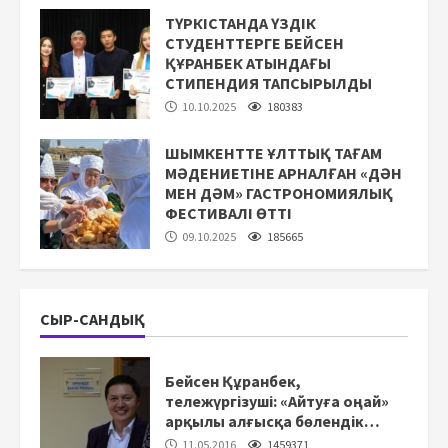
ТҮРКІСТАНДА ҮЗДІК
СТУДЕНТТЕРГЕ БЕЙСЕН
ҚҰРАНБЕК АТЫНДАҒЫ
СТИПЕНДИЯ ТАПСЫРЫЛДЫ
10.10.2025
180383
ШЫМКЕНТТЕ ҰЛТТЫҚ ТАҒАМ
МӘДЕНИЕТІНЕ АРНАЛҒАН «ДӘН
МЕН ДӘМ» ГАСТРОНОМИЯЛЫҚ
ФЕСТИВАЛІ ӨТТІ
09.10.2025
185665
СЫР-САНДЫҚ
Бейсен Құранбек,
тележүргізуші: «Айтуға оңай»
арқылы алғысқа бөлендік…
11.05.2016
1459371