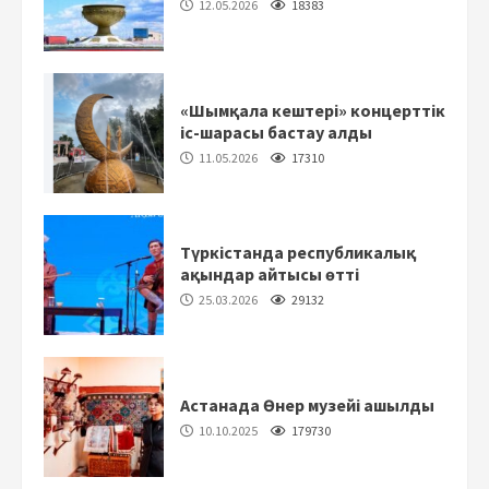
12.05.2026
18383
«Шымқала кештері» концерттік
іс-шарасы бастау алды
11.05.2026
17310
Түркістанда республикалық
ақындар айтысы өтті
25.03.2026
29132
Астанада Өнер музейі ашылды
10.10.2025
179730