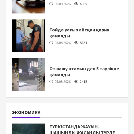
06.08.2026
4999
Тойда уағыз айтқан қария
қамалды
05.08.2026
5654
Отшашу атамын деп 5 тәулікке
қамалды
05.08.2026
2415
ЭКОНОМИКА
ТҮРКІСТАНДА ЖАУЫН-
ШАШЫНДЫ ЖАСАНДЫ ТҮРДЕ