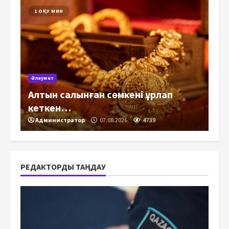
1 ОҚУ МИН
Әлеумет
Алтын салынған сөмкені ұрлап
кеткен…
Администратор
07.08.2026
4739
РЕДАКТОРДЫ ТАҢДАУ