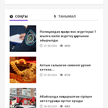
СОҢҒЫ
ТАНЫМАЛ
Полициядан қашқан мас жүргізуші 7
жылға көлік жүргізу құқығынан
айырылды
07.08.2026
4450
Алтын салынған сөмкені ұрлап
кеткен…
07.08.2026
4739
Абайсызда лақтырылған сіріңке
автотұрақты өртке орады
06.08.2026
4863