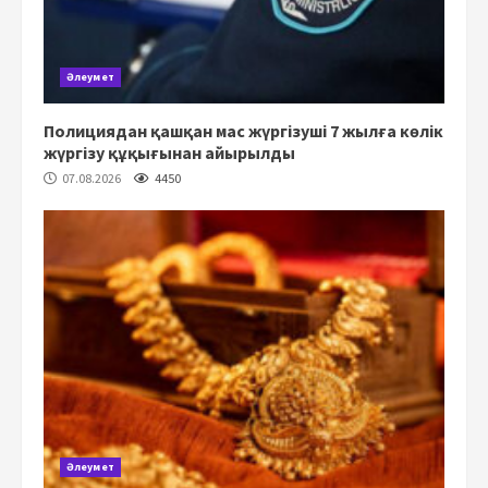
Әлеумет
Полициядан қашқан мас жүргізуші 7 жылға көлік
жүргізу құқығынан айырылды
07.08.2026
4450
Әлеумет