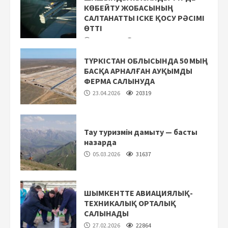
КӨБЕЙТУ ЖОБАСЫНЫҢ
САЛТАНАТТЫ ІСКЕ ҚОСУ РӘСІМІ
ӨТТІ
17.05.2026
21231
ТҮРКІСТАН ОБЛЫСЫНДА 50 МЫҢ
БАСҚА АРНАЛҒАН АУҚЫМДЫ
ФЕРМА САЛЫНУДА
23.04.2026
20319
Тау туризмін дамыту — басты
назарда
05.03.2026
31637
ШЫМКЕНТТЕ АВИАЦИЯЛЫҚ-
ТЕХНИКАЛЫҚ ОРТАЛЫҚ
САЛЫНАДЫ
27.02.2026
22864