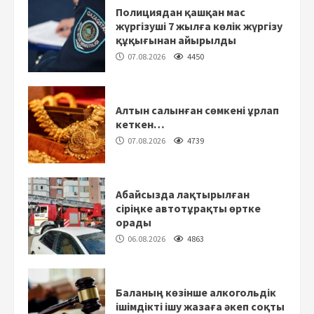
Полициядан қашқан мас
жүргізуші 7 жылға көлік жүргізу
құқығынан айырылды
07.08.2026
4450
Алтын салынған сөмкені ұрлап
кеткен…
07.08.2026
4739
Абайсызда лақтырылған
сіріңке автотұрақты өртке
орады
06.08.2026
4863
Баланың көзінше алкогольдік
ішімдікті ішу жазаға әкеп соқты