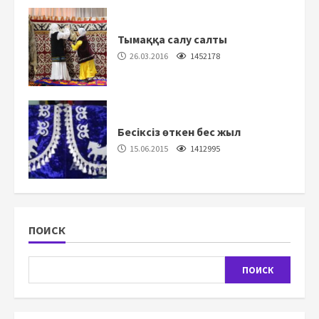
Тымаққа салу салты
26.03.2016
1452178
Бесіксіз өткен бес жыл
15.06.2015
1412995
ПОИСК
ПОИСК