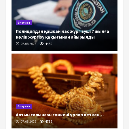
Әлеумет
Полициядан қашқан мас жүргізуші 7 жылға
көлік жүргізу құқығынан айырылды
07.08.2026
4450
Әлеумет
Алтын салынған сөмкені ұрлап кеткен…
07.08.2026
4739