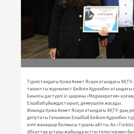
Түркістандағы Қожа Ахмет Ясауи атындағы ХҚТУ
талантты журналист Бейсен Құранбек атындағы 
Биылғы дәстүрлі іс-шараны «Медиакратия» қоғамд
Елшібай ұйымдастырып, демеушілік жасады.
Жиында Қожа Ахмет Ясауи атындағы ХҚТУ-дың ре
депутаты Ғалымжан Елшібай Бейсен Құранбек тура
елге жанашыр болмысы туралы айтты. Ал «Тurkis
Әбсаттар ұстазы жайында есті естеліктерімен бөл