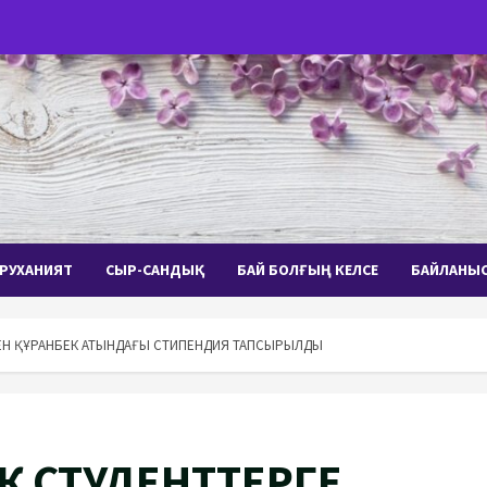
РУХАНИЯТ
СЫР-САНДЫҚ
БАЙ БОЛҒЫҢ КЕЛСЕ
БАЙЛАНЫ
ЕЙСЕН ҚҰРАНБЕК АТЫНДАҒЫ СТИПЕНДИЯ ТАПСЫРЫЛДЫ
ІК СТУДЕНТТЕРГЕ