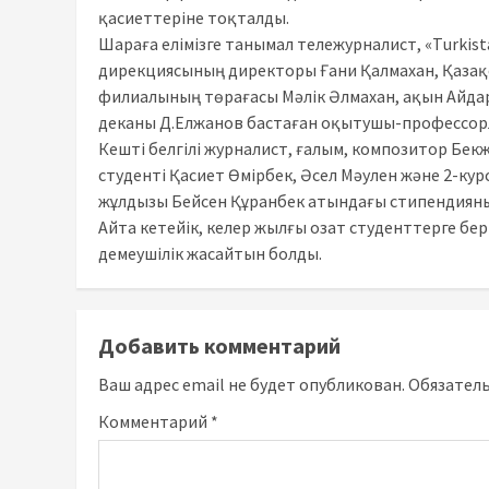
қасиеттеріне тоқталды.
Шараға елімізге танымал тележурналист, «Тurki
дирекциясының директоры Ғани Қалмахан, Қазақ
филиалының төрағасы Мәлік Әлмахан, ақын Айда
деканы Д.Елжанов бастаған оқытушы-профессорл
Кешті белгілі журналист, ғалым, композитор Бекжі
студенті Қасиет Өмірбек, Әсел Мәулен және 2-ку
жұлдызы Бейсен Құранбек атындағы стипендияны
Айта кетейік, келер жылғы озат студенттерге бер
демеушілік жасайтын болды.
Добавить комментарий
Ваш адрес email не будет опубликован.
Обязател
Комментарий
*