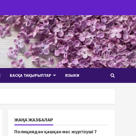
С
БАСҚА ТАҚЫРЫПТАР
ЯЗЫКИ
ЖАҢА ЖАЗБАЛАР
Полициядан қашқан мас жүргізуші 7