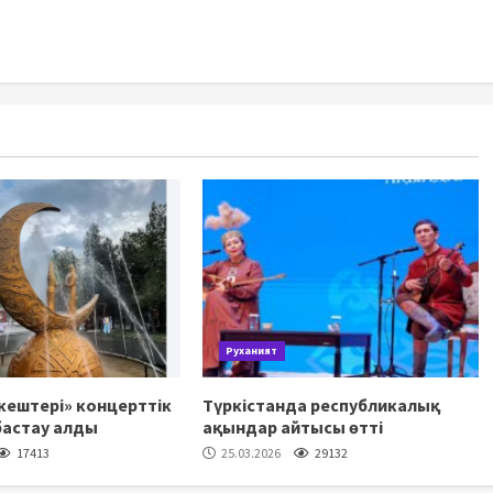
Руханият
ештері» концерттік
Түркістанда республикалық
бастау алды
ақындар айтысы өтті
17413
25.03.2026
29132