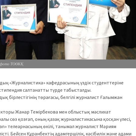
фото ТОӨКҚ
-дың «Журналистика» кафедрасының үздік студенттеріне
стипендия салтанатты түрде табысталды.
ық бірлестігінің төрағасы, белгілі журналист Ғалымжан
кторы Жанар Темірбекова мен облыстық мәслихат
лы сөз қозғап, оның қазақ журналистикасына қосқан үлесі,
tan» телеарнасының өкілі, танымал журналист Мәриям
істі. Бейсен Құранбектің адамгершілік, кәсібилік және адами