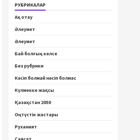
РУБРИКАЛАР
Ақ отау
Әлеумет
Әлеумет
Бай болғың келсе
Без рубрики
Кәсіп болмай нәсіп болмас
Күлмекке жақсы
Қазақстан 2050
Оңтүстік жастары
Руханият
Саясат