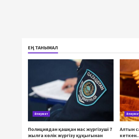
ЕҢ ТАНЫМАЛ
Әлеумет
Әлеуме
Полициядан қашқан мас жүргізуші 7
Алтын с
жылға көлік жүргізу құқығынан
кеткен