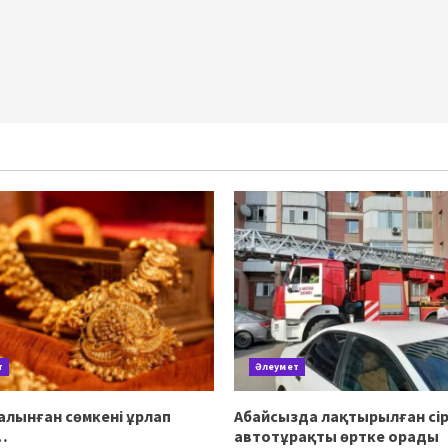
т
Әлеумет
алынған сөмкені ұрлап
Абайсызда лақтырылған сір
…
автотұрақты өртке орады