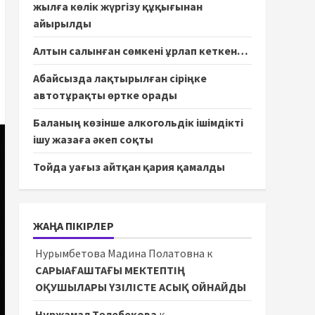
жылға көлік жүргізу құқығынан
айырылды
Алтын салынған сөмкені ұрлап кеткен…
Абайсызда лақтырылған сіріңке
автотұрақты өртке орады
Баланың көзінше алкогольдік ішімдікті
ішу жазаға әкеп соқты
Тойда уағыз айтқан қария қамалды
ЖАҢА ПІКІРЛЕР
Нурымбетова Мадина Полатовна
к
САРЫАҒАШТАҒЫ МЕКТЕПТІҢ
ОҚУШЫЛАРЫ ҮЗІЛІСТЕ АСЫҚ ОЙНАЙДЫ
Нұржамал Төлебекова
к