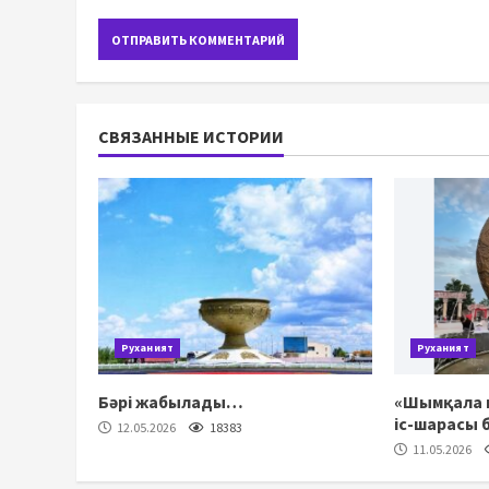
СВЯЗАННЫЕ ИСТОРИИ
Руханият
Руханият
Бәрі жабылады…
«Шымқала к
іс-шарасы 
12.05.2026
18383
11.05.2026