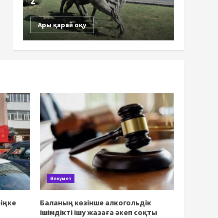
2
Ары қарай оқу
Әлеумет
іңке
Баланың көзінше алкогольдік
ішімдікті ішу жазаға әкеп соқты