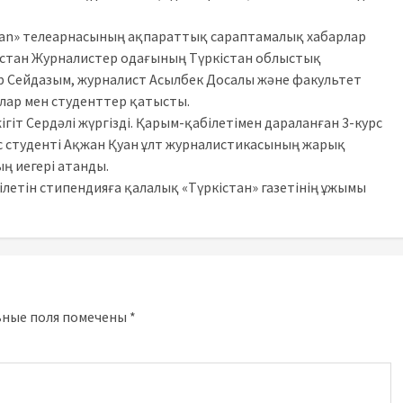
stan» телеарнасының ақпараттық сараптамалық хабарлар
стан Журналистер одағының Түркістан облыстық
р Сейдазым, журналист Асылбек Досалы және факультет
ар мен студенттер қатысты.
гіт Сердәлі жүргізді. Қарым-қабілетімен дараланған 3-курс
рс студенті Ақжан Қуан ұлт журналистикасының жарық
ң иегері атанды.
ілетін стипендияға қалалық «Түркістан» газетінің ұжымы
ьные поля помечены
*