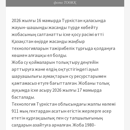
фото ТОӨКҚ
2026 жылғы 16 мамырда Түркістан қаласында
жауын-шашынды жасанды түрде көбейту
жобасының салтанатты іске қосу рәсімі өтті
Қазақстан өңірде жасанды жаңбыр
технологияларын тәжірибелік тұрғыда қолдануға
көшкен алғашқы ел болды.
Жоба су қоймаларын толықтыру деңгейін
арттыруға және елдің оңтүстігіндегі ауыл
шаруашылығы аумақтарын су ресурстарымен
қамтамасыз етуге бағытталған. Жобаны толық
ауқымда іске асыру 2026 жылғы 17 мамырда
басталады.
Технология Түркістан облысындағы жалпы көлемі
911 мың гектардан асатын егістік жерлерге әсер
ететін құрғақшылық пен су тапшылығының
салдарын азайтуға арналған. Жоба 1980-