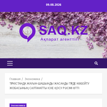
Перейти
09.08.2026
к
содержимому
Основное
меню
Главная
Экономика
ТҮРКІСТАНДА ЖАУЫН-ШАШЫНДЫ ЖАСАНДЫ ТҮРДЕ КӨБЕЙТУ
ЖОБАСЫНЫҢ САЛТАНАТТЫ ІСКЕ ҚОСУ РӘСІМІ ӨТТІ
Экономика