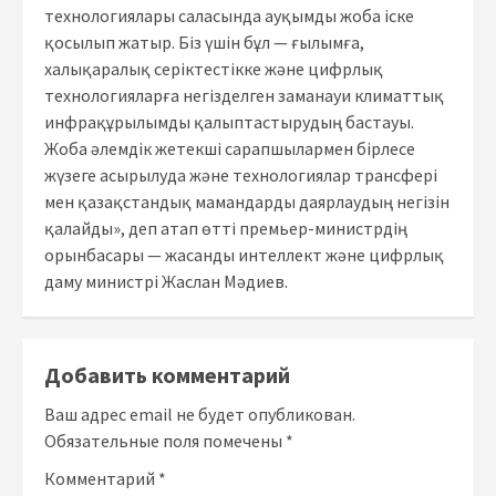
технологиялары саласында ауқымды жоба іске
қосылып жатыр. Біз үшін бұл — ғылымға,
халықаралық серіктестікке және цифрлық
технологияларға негізделген заманауи климаттық
инфрақұрылымды қалыптастырудың бастауы.
Жоба әлемдік жетекші сарапшылармен бірлесе
жүзеге асырылуда және технологиялар трансфері
мен қазақстандық мамандарды даярлаудың негізін
қалайды», деп атап өтті премьер-министрдің
орынбасары — жасанды интеллект және цифрлық
даму министрі Жаслан Мәдиев.
Добавить комментарий
Ваш адрес email не будет опубликован.
Обязательные поля помечены
*
Комментарий
*