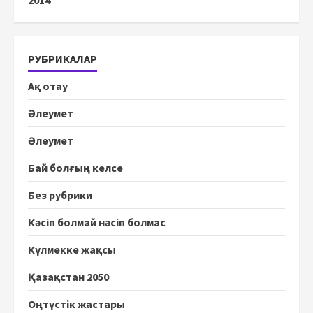
РУБРИКАЛАР
Ақ отау
Әлеумет
Әлеумет
Бай болғың келсе
Без рубрики
Кәсіп болмай нәсіп болмас
Күлмекке жақсы
Қазақстан 2050
Оңтүстік жастары