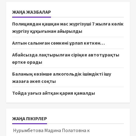
ЖАҢА ЖАЗБАЛАР
Полициядан қашқан мас жүргізуші 7 жылға көлік
жүргізу құқығынан айырылды
Алтын салынған сөмкені ұрлап кеткен…
Абайсызда лақтырылған сіріңке автотұрақты
өртке орады
Баланың көзінше алкогольдік ішімдікті ішу
жазаға әкеп соқты
Тойда уағыз айтқан қария қамалды
ЖАҢА ПІКІРЛЕР
Нурымбетова Мадина Полатовна
к