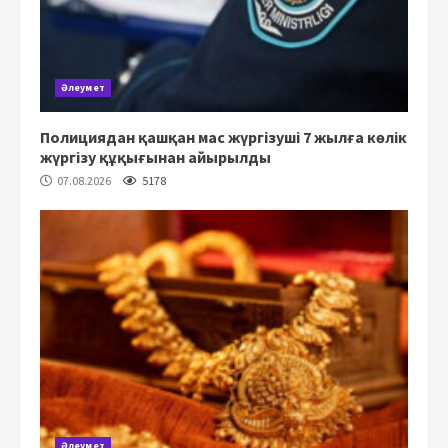
Әлеумет
Полициядан қашқан мас жүргізуші 7 жылға көлік
жүргізу құқығынан айырылды
07.08.2026
5178
Әлеумет