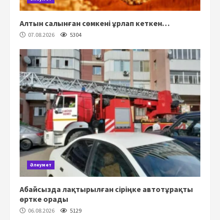
Алтын салынған сөмкені ұрлап кеткен…
07.08.2026
5304
Әлеумет
Абайсызда лақтырылған сіріңке автотұрақты
өртке орады
06.08.2026
5129