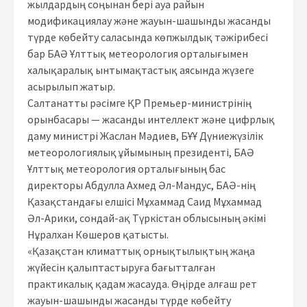
жылдардың соңынан бері ауа райын
модификациялау және жауын-шашынды жасанды
түрде көбейту саласында көпжылдық тәжірибесі
бар БАӘ Ұлттық метеорология орталығымен
халықаралық ынтымақтастық аясында жүзеге
асырылып жатыр.
Салтанатты рәсімге ҚР Премьер-министрінің
орынбасары — жасанды интеллект және цифрлық
даму министрі Жаслан Мәдиев, БҰҰ Дүниежүзілік
метеорологиялық ұйымының президенті, БАӘ
Ұлттық метеорология орталығының бас
директоры Абдулла Ахмед Әл-Мандус, БАӘ-нің
Қазақстандағы елшісі Мұхаммад Саид Мұхаммад
Әл-Арики, сондай-ақ Түркістан облысының әкімі
Нұралхан Көшеров қатысты.
«Қазақстан климаттық орнықтылықтың жаңа
жүйесін қалыптастыруға бағытталған
практикалық қадам жасауда. Өңірде алғаш рет
жауын-шашынды жасанды түрде көбейту