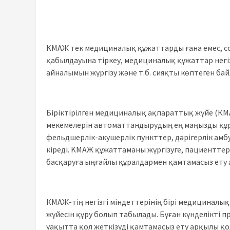
KМАЖ тек медициналық құжаттарды ғана емес, с
қабылдауына тіркеу, медициналық құжаттар негі
айналымын жүргізу және т.б. сияқты көптеген б
Біріктірілген медициналық ақпараттық жүйе (К
мекемелерін автоматтандырудың ең маңызды құр
фельдшерлік-акушерлік пункттер, дәрігерлік амб
кіреді. KМАЖ құжаттаманы жүргізуге, пациентте
басқаруға ыңғайлы құралдармен қамтамасыз ету
КМАЖ-тің негізгі міндеттерінің бірі медициналы
жүйесін құру болып табылады. Бұған күнделікті
уақытта қол жеткізуді қамтамасыз ету арқылы қо