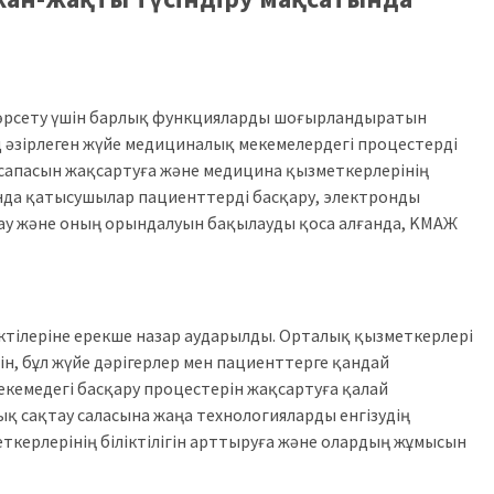
өрсету үшін барлық функцияларды шоғырландыратын
 әзірлеген жүйе медициналық мекемелердегі процестерді
сапасын жақсартуға және медицина қызметкерлерінің
ында қатысушылар пациенттерді басқару, электронды
дау және оның орындалуын бақылауды қоса алғанда, KМАЖ
тілеріне ерекше назар аударылды. Орталық қызметкерлері
гін, бұл жүйе дәрігерлер мен пациенттерге қандай
екемедегі басқару процестерін жақсартуға қалай
ық сақтау саласына жаңа технологияларды енгізудің
ткерлерінің біліктілігін арттыруға және олардың жұмысын