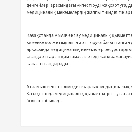
деңгейлері арасындағы үйлестіруді жақсартуға, 
медициналық мекемелердің жалпы тиімділігін арт
Қазақстанда KМАЖ енгізу медициналық қызметт
көмекке қолжетімділігін арттыруға бағытталған
арқасында медициналық мекемелер ресурстарды 
стандарттарын қамтамасыз етеді және заманауи 
қанағаттандырады.
Аталмыш кешен еліміздегі барлық медициналық 
Қазақстанда медициналық қызмет көрсету сапасы
болып табылады.