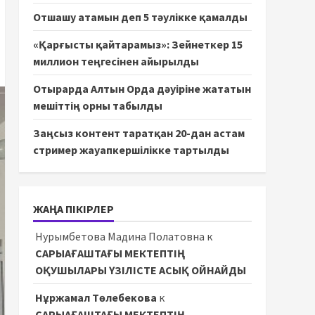
Отшашу атамын деп 5 тәулікке қамалды
«Қарғысты қайтарамыз»: Зейнеткер 15
миллион теңгесінен айырылды
Отырарда Алтын Орда дәуіріне жататын
мешіттің орны табылды
Заңсыз контент таратқан 20-дан астам
стример жауапкершілікке тартылды
ЖАҢА ПІКІРЛЕР
Нурымбетова Мадина Полатовна
к
САРЫАҒАШТАҒЫ МЕКТЕПТІҢ
ОҚУШЫЛАРЫ ҮЗІЛІСТЕ АСЫҚ ОЙНАЙДЫ
Нұржамал Төлебекова
к
САРЫАҒАШТАҒЫ МЕКТЕПТІҢ