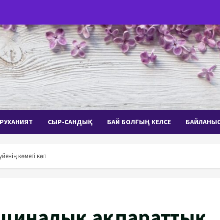
РУХАНИЯТ
СЫР-САНДЫҚ
БАЙ БОЛҒЫҢ КЕЛСЕ
БАЙЛАНЫ
йенің көмегі көп
дициналық ақпараттық