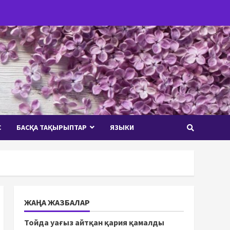
С
БАСҚА ТАҚЫРЫПТАР
ЯЗЫКИ
ЖАҢА ЖАЗБАЛАР
Тойда уағыз айтқан қария қамалды