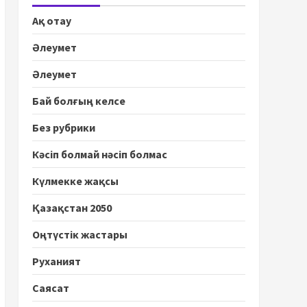
Ақ отау
Әлеумет
Әлеумет
Бай болғың келсе
Без рубрики
Кәсіп болмай нәсіп болмас
Күлмекке жақсы
Қазақстан 2050
Оңтүстік жастары
Руханият
Саясат