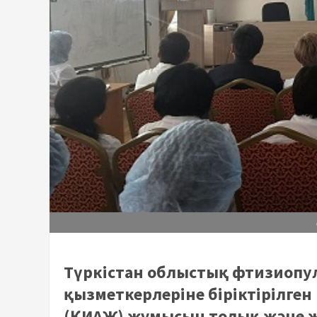
Түркістан облыстық фтизиопу
қызметкерлеріне біріктірілге
(ҚИАЖ) жұмысын толық және ж