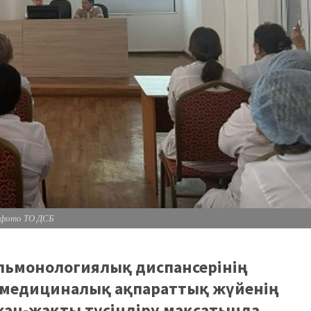
фото ТО ДСБ
льмонологиялық диспансерінің
н медициналық ақпараттық жүйенің
ан-жақты түсіндіру мақсатында