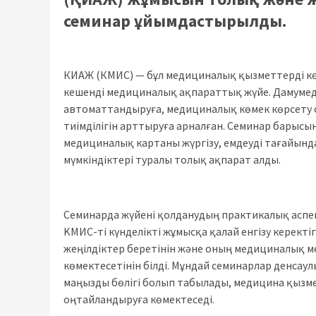
семинар ұйымдастырылды.
КИАЖ (КМИС) — бұл медициналық қызметтерді к
кешенді медициналық ақпараттық жүйе. Дамумед
автоматтандыруға, медициналық көмек көрсету 
тиімділігін арттыруға арналған. Семинар барыс
медициналық картаны жүргізу, емдеуді тағайын
мүмкіндіктері туралы толық ақпарат алды.
Семинарда жүйені қолданудың практикалық аспек
KМИС-ті күнделікті жұмысқа қалай енгізу керекті
жеңілдіктер беретінін және оның медициналық м
көмектесетінін білді. Мұндай семинарлар денсаул
маңызды бөлігі болып табылады, медицина қызме
оңтайландыруға көмектеседі.