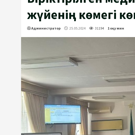
жүйенің көмегі кө
Администратор
25.05.2024
31194
1 оқу мин