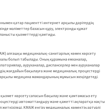
онымен қатар пациентті интернет арқылы дәрігердің
зінде мәліметтер базасын құру, электронды құжат
айланысты қызметтерді қамтиды.
МАЖ) алғашқы медициналық-санитарлық көмек көрсету
алы болып табылады. Оның құрамына емханалар,
улаториялар, ауруханалар, диспансерлер мен ауруханалар
рдің жағдайын бақылауға және медициналық процестерді
 арқылы медицина мамандарының жұмысын жеңілдетеді.
қ қызмет көрсету сапасын бақылау және қамтамасыз ету
 процестерді автоматтандыру және қажетті ақпаратқа нақты
л жеткізіледі. KМАЖ енгізу медициналық көмектің әртүрлі