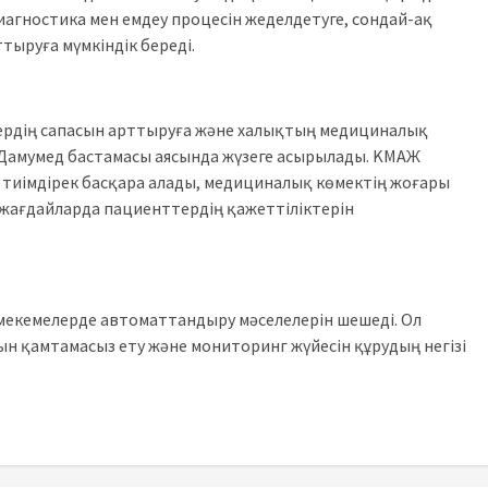
диагностика мен емдеу процесін жеделдетуге, сондай-ақ
тыруға мүмкіндік береді.
ердің сапасын арттыруға және халықтың медициналық
 Дамумед бастамасы аясында жүзеге асырылады. KМАЖ
тиімдірек басқара алады, медициналық көмектің жоғары
жағдайларда пациенттердің қажеттіліктерін
мекемелерде автоматтандыру мәселелерін шешеді. Ол
н қамтамасыз ету және мониторинг жүйесін құрудың негізі