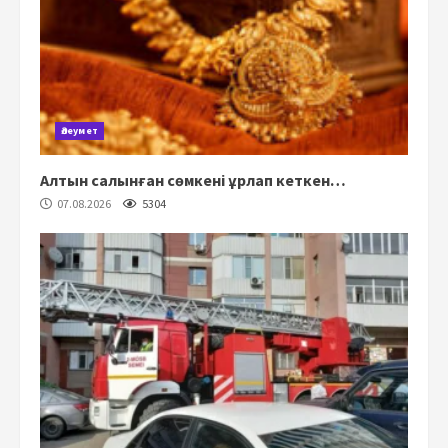
Әлеумет
Алтын салынған сөмкені ұрлап кеткен…
07.08.2026
5304