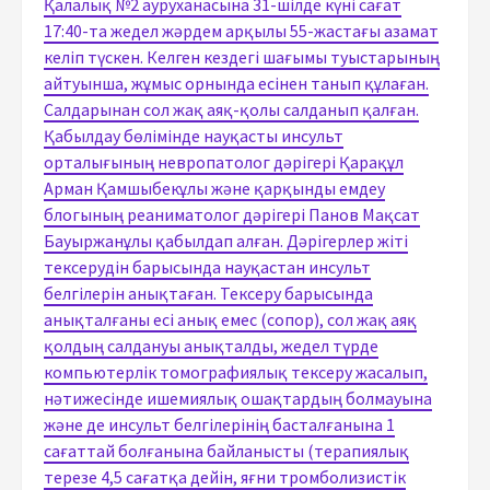
Қалалық №2 ауруханасына 31-шілде күні сағат
17:40-та жедел жәрдем арқылы 55-жастағы азамат
келіп түскен. Келген кездегі шағымы туыстарының
айтуынша, жұмыс орнында есінен танып құлаған.
Салдарынан сол жақ аяқ-қолы салданып қалған.
Қабылдау бөлімінде науқасты инсульт
орталығының невропатолог дәрігері Қарақұл
Арман Қамшыбекұлы және қарқынды емдеу
блогының реаниматолог дәрігері Панов Мақсат
Бауыржанұлы қабылдап алған. Дәрігерлер жіті
тексерудін барысында науқастан инсульт
белгілерін анықтаған. Тексеру барысында
анықталғаны есі анық емес (сопор), сол жақ аяқ
қолдың салдануы анықталды, жедел түрде
компьютерлік томографиялық тексеру жасалып,
нәтижесінде ишемиялық ошақтардың болмауына
және де инсульт белгілерінің басталғанына 1
сағаттай болғанына байланысты (терапиялық
терезе 4,5 сағатқа дейін, яғни тромболизистік