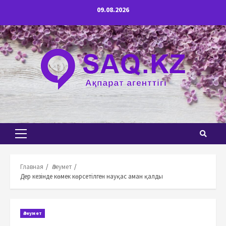
Перейти
09.08.2026
к
содержимому
Основное
меню
Главная
Әлеумет
Дер кезінде көмек көрсетілген науқас аман қалды
Әлеумет