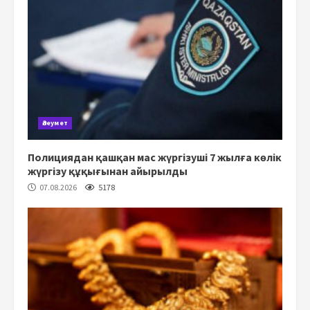
Әлеумет
Полициядан қашқан мас жүргізуші 7 жылға көлік
жүргізу құқығынан айырылды
07.08.2026
5178