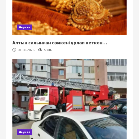
Әлеумет
Алтын салынған сөмкені ұрлап кеткен…
07.08.2026
5304
Әлеумет