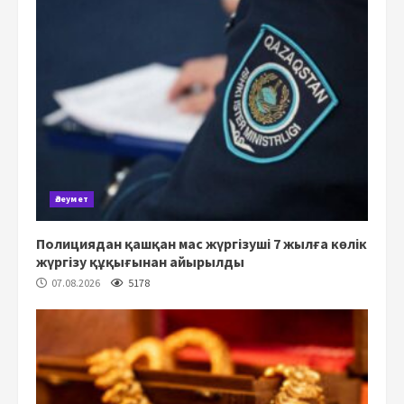
Әлеумет
Полициядан қашқан мас жүргізуші 7 жылға көлік
жүргізу құқығынан айырылды
07.08.2026
5178