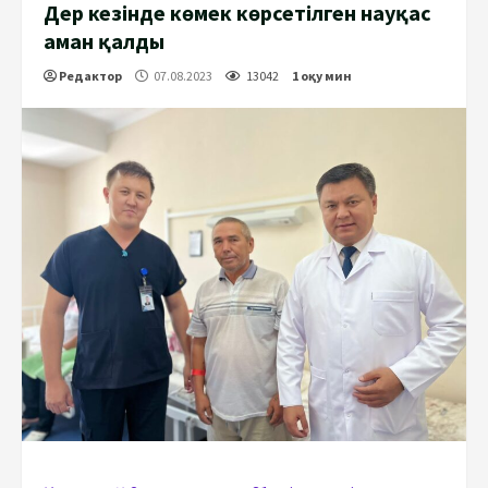
Дер кезінде көмек көрсетілген науқас
аман қалды
Редактор
07.08.2023
13042
1 оқу мин