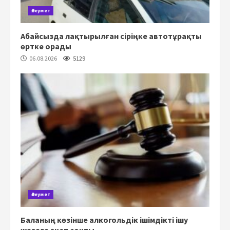
Әлеумет
Абайсызда лақтырылған сіріңке автотұрақты
өртке орады
06.08.2026
5129
Әлеумет
Баланың көзінше алкогольдік ішімдікті ішу