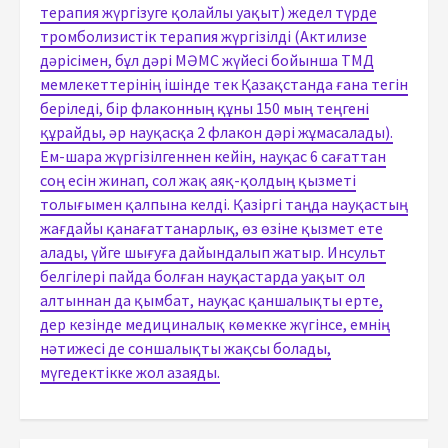
терапия жүргізуге қолайлы уақыт) жедел түрде
тромболизистік терапия жүргізілді (Актилизе
дәрісімен, бұл дәрі МӘМС жүйесі бойынша ТМД
мемлекеттерінің ішінде тек Қазақстанда ғана тегін
беріледі, бір флаконның құны 150 мың теңгені
құрайды, әр науқасқа 2 флакон дәрі жұмасалады).
Ем-шара жүргізілгеннен кейін, науқас 6 сағаттан
соң есін жинап, сол жақ аяқ-қолдың қызметі
толығымен қалпына келді. Қазіргі таңда науқастың
жағдайы қанағаттанарлық, өз өзіне қызмет ете
алады, үйге шығуға дайындалып жатыр. Инсульт
белгілері пайда болған науқастарда уақыт ол
алтыннан да қымбат, науқас қаншалықты ерте,
дер кезінде медициналық көмекке жүгінсе, емнің
нәтижесі де соншалықты жақсы болады,
мүгедектікке жол азаяды.