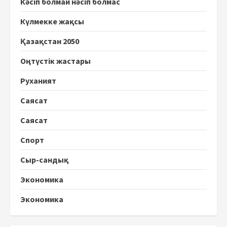
Кәсіп болмай нәсіп болмас
Күлмекке жақсы
Қазақстан 2050
Оңтүстік жастары
Руханият
Саясат
Саясат
Спорт
Сыр-сандық
Экономика
Экономика