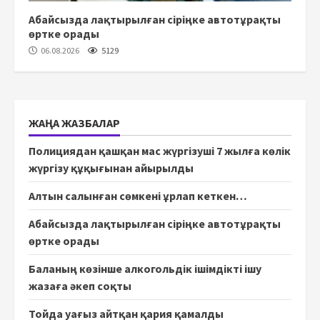
Абайсызда лақтырылған сіріңке автотұрақты
өртке орады
06.08.2026
5129
ЖАҢА ЖАЗБАЛАР
Полициядан қашқан мас жүргізуші 7 жылға көлік
жүргізу құқығынан айырылды
Алтын салынған сөмкені ұрлап кеткен…
Абайсызда лақтырылған сіріңке автотұрақты
өртке орады
Баланың көзінше алкогольдік ішімдікті ішу
жазаға әкеп соқты
Тойда уағыз айтқан қария қамалды