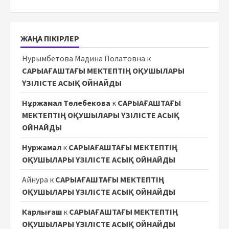
ЖАҢА ПІКІРЛЕР
Нурымбетова Мадина Полатовна
к
САРЫАҒАШТАҒЫ МЕКТЕПТІҢ ОҚУШЫЛАРЫ
ҮЗІЛІСТЕ АСЫҚ ОЙНАЙДЫ
Нұржамал Төлебекова
к
САРЫАҒАШТАҒЫ
МЕКТЕПТІҢ ОҚУШЫЛАРЫ ҮЗІЛІСТЕ АСЫҚ
ОЙНАЙДЫ
Нуржамал
к
САРЫАҒАШТАҒЫ МЕКТЕПТІҢ
ОҚУШЫЛАРЫ ҮЗІЛІСТЕ АСЫҚ ОЙНАЙДЫ
Айнура
к
САРЫАҒАШТАҒЫ МЕКТЕПТІҢ
ОҚУШЫЛАРЫ ҮЗІЛІСТЕ АСЫҚ ОЙНАЙДЫ
Карлығаш
к
САРЫАҒАШТАҒЫ МЕКТЕПТІҢ
ОҚУШЫЛАРЫ ҮЗІЛІСТЕ АСЫҚ ОЙНАЙДЫ