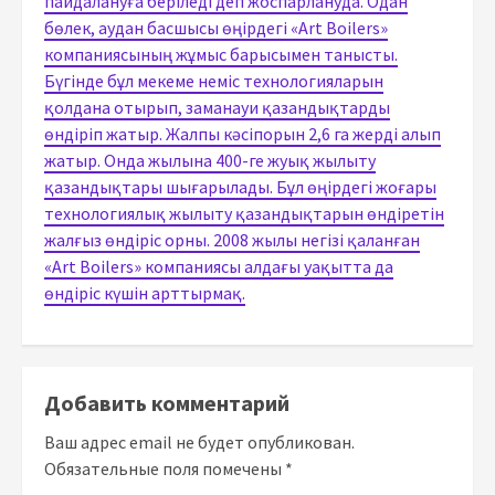
пайдалануға беріледі деп жоспарлануда. Одан
бөлек, аудан басшысы өңірдегі «Art Boilers»
компаниясының жұмыс барысымен танысты.
Бүгінде бұл мекеме неміс технологияларын
қолдана отырып, заманауи қазандықтарды
өндіріп жатыр. Жалпы кәсіпорын 2,6 га жерді алып
жатыр. Онда жылына 400-ге жуық жылыту
қазандықтары шығарылады. Бұл өңірдегі жоғары
технологиялық жылыту қазандықтарын өндіретін
жалғыз өндіріс орны. 2008 жылы негізі қаланған
«Art Boilers» компаниясы алдағы уақытта да
өндіріс күшін арттырмақ.
Добавить комментарий
Ваш адрес email не будет опубликован.
Обязательные поля помечены
*