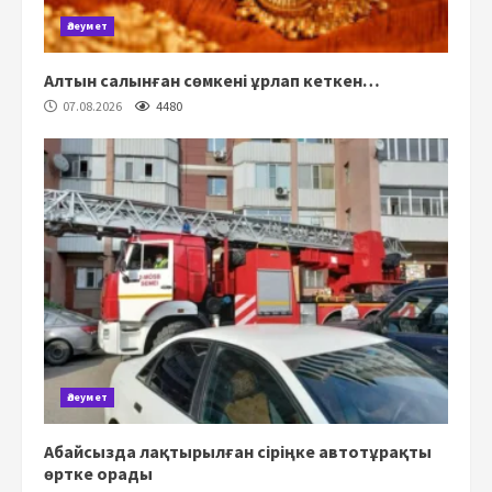
Әлеумет
Алтын салынған сөмкені ұрлап кеткен…
07.08.2026
4480
Әлеумет
Абайсызда лақтырылған сіріңке автотұрақты
өртке орады