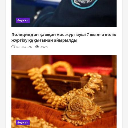
Әлеумет
Полициядан қашқан мас жүргізуші 7 жылға көлік
жүргізу құқығынан айырылды
07.08.2026
3925
Әлеумет