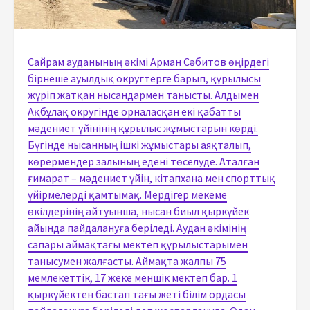
Сайрам ауданының әкімі Арман Сәбитов өңірдегі
бірнеше ауылдық округтерге барып, құрылысы
жүріп жатқан нысандармен танысты. Алдымен
Ақбұлақ округінде орналасқан екі қабатты
мәдениет үйінінің құрылыс жұмыстарын көрді.
Бүгінде нысанның ішкі жұмыстары аяқталып,
көрермендер залының едені төселуде. Аталған
ғимарат – мәдениет үйін, кітапхана мен спорттық
үйірмелерді қамтымақ. Мердігер мекеме
өкілдерінің айтуынша, нысан биыл қыркүйек
айында пайдалануға беріледі. Аудан әкімінің
сапары аймақтағы мектеп құрылыстарымен
танысумен жалғасты. Аймақта жалпы 75
мемлекеттік, 17 жеке меншік мектеп бар. 1
қыркүйектен бастап тағы жеті білім ордасы