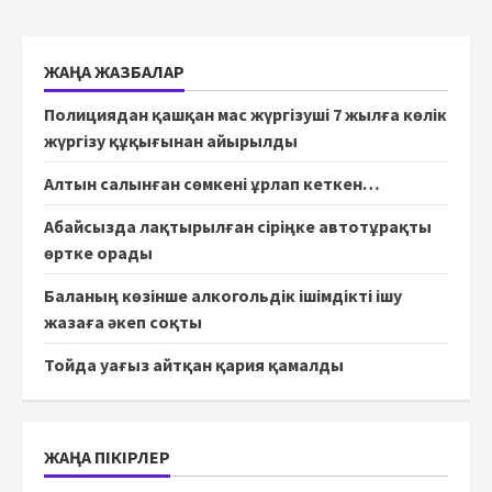
ЖАҢА ЖАЗБАЛАР
Полициядан қашқан мас жүргізуші 7 жылға көлік
жүргізу құқығынан айырылды
Алтын салынған сөмкені ұрлап кеткен…
Абайсызда лақтырылған сіріңке автотұрақты
өртке орады
Баланың көзінше алкогольдік ішімдікті ішу
жазаға әкеп соқты
Тойда уағыз айтқан қария қамалды
ЖАҢА ПІКІРЛЕР