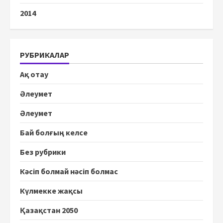
2014
РУБРИКАЛАР
Ақ отау
Әлеумет
Әлеумет
Бай болғың келсе
Без рубрики
Кәсіп болмай нәсіп болмас
Күлмекке жақсы
Қазақстан 2050