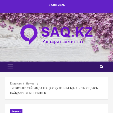
Перейти
07.08.2026
к
содержимому
Основное
меню
Главная
Әлеумет
ТҮРКІСТАН: САЙРАМДА ЖАҢА ОҚУ ЖЫЛЫНДА 7 БІЛІМ ОРДАСЫ
ПАЙДАЛАНУҒА БЕРІЛМЕК
Әлеумет