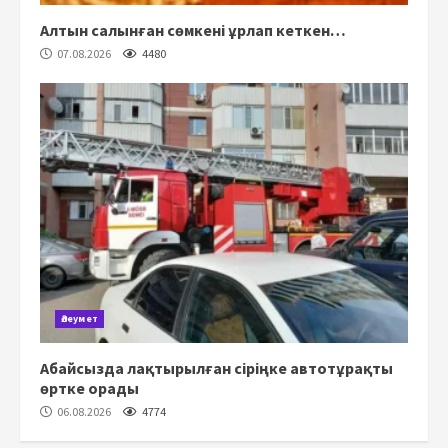
Алтын салынған сөмкені ұрлап кеткен…
07.08.2026
4480
Әлеумет
Абайсызда лақтырылған сіріңке автотұрақты
өртке орады
06.08.2026
4774