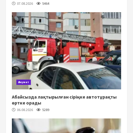
07.08.2026
5464
Әлеумет
Абайсызда лақтырылған сіріңке автотұрақты
өртке орады
06.08.2026
5289