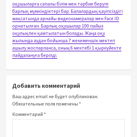
оқушыларға сапалы білім мен тәрбие беруге
барлық мүмкіндіктері бар. Балалардың қауіпсіздігі
мақсатында арнайы видеокамералар мен Face ID
орнатылған. Барлық оқушылар 100 пайыз
оқулықпен қамтылатын болады. Жаңа оқу
жылында аудан бойынша 7 жекеменшік мектеп
ашылу жоспарланса, оның 6 мектебі 1 қыркүйекте
пайдалануға берілді.
Добавить комментарий
Ваш адрес email не будет опубликован.
Обязательные поля помечены
*
Комментарий
*