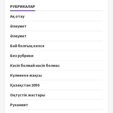
РУБРИКАЛАР
Ақ отау
Әлеумет
Әлеумет
Бай болғың келсе
Без рубрики
Кәсіп болмай нәсіп болмас
Күлмекке жақсы
Қазақстан 2050
Оңтүстік жастары
Руханият