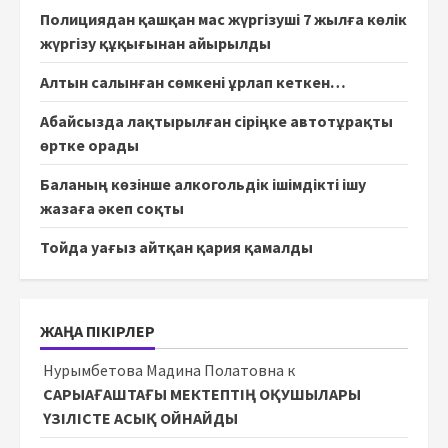
Полициядан қашқан мас жүргізуші 7 жылға көлік
жүргізу құқығынан айырылды
Алтын салынған сөмкені ұрлап кеткен…
Абайсызда лақтырылған сіріңке автотұрақты
өртке орады
Баланың көзінше алкогольдік ішімдікті ішу
жазаға әкеп соқты
Тойда уағыз айтқан қария қамалды
ЖАҢА ПІКІРЛЕР
Нурымбетова Мадина Полатовна
к
САРЫАҒАШТАҒЫ МЕКТЕПТІҢ ОҚУШЫЛАРЫ
ҮЗІЛІСТЕ АСЫҚ ОЙНАЙДЫ