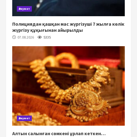
Әлеумет
Полициядан қашқан мас жүргізуші 7 жылға көлік
жүргізу құқығынан айырылды
07.08.2026
5335
Әлеумет
Алтын салынған сөмкені ұрлап кеткен…