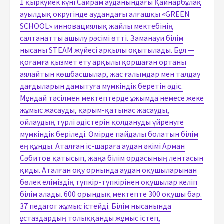
1 қыркүйек күні Сайрам ауданындағы Қайнарбұлақ
ауылдық округінде аудандағы алғашқы «GREEN
SCHOOL» инновациялық жайлы мектебінің
салтанатты ашылу рәсімі өтті. Заманауи білім
нысаны STEAM жүйесі арқылы оқытылады. Бұл —
қоғамға қызмет ету арқылы қоршаған ортаны
аялайтын көшбасшылар, жас ғалымдар мен талдау
дағдыларын дамытуға мүмкіндік беретін әдіс.
Мұндай тәсілмен мектептерде ұжымда немесе жеке
жұмыс жасауды, қарым-қатынас жасауды,
ойлаудың түрлі әдістерін қолдануды үйренуге
мүмкіндік беріледі. Өмірде пайдалы болатын білім
ең құнды. Аталған іс-шараға аудан әкімі Арман
Сәбитов қатысып, жаңа білім ордасының лентасын
қиды. Аталған оқу орнында аудан оқушыларынан
бөлек еліміздің түпкір-түпкірінен оқушылар келіп
білім алады. 600 орындық мектепте 300 оқушы бар.
37 педагог жұмыс істейді. Білім нысанында
ұстаздардың толыққанды жұмыс істеп,