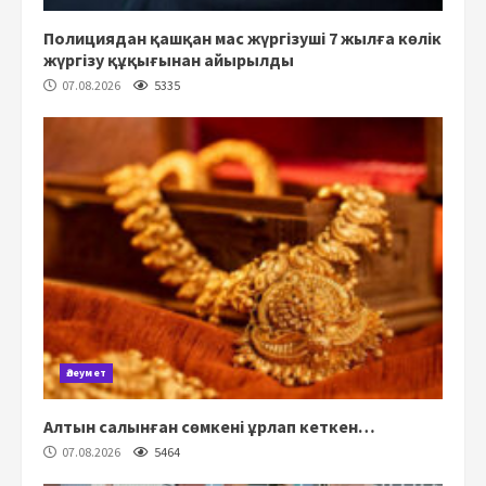
Полициядан қашқан мас жүргізуші 7 жылға көлік
жүргізу құқығынан айырылды
07.08.2026
5335
Әлеумет
Алтын салынған сөмкені ұрлап кеткен…
07.08.2026
5464