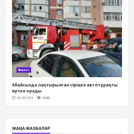
Әлеумет
Абайсызда лақтырылған сіріңке автотұрақты
өртке орады
06.08.2026
5289
ЖАҢА ЖАЗБАЛАР