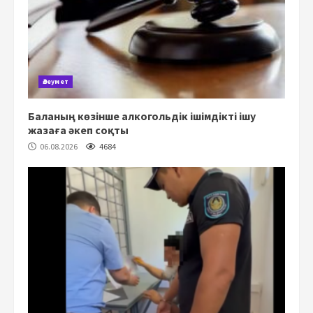
Әлеумет
Баланың көзінше алкогольдік ішімдікті ішу
жазаға әкеп соқты
06.08.2026
4684