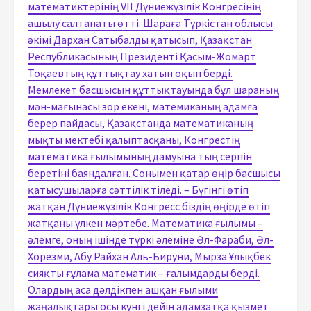
математиктерінің VII Дүниежүзілік Конгресінің
ашылу салтанаты өтті. Шараға Түркістан облысы
әкімі Дархан Сатыбалды қатысып, Қазақстан
Республикасының Президенті Қасым-Жомарт
Тоқаевтың құттықтау хатын оқып берді.
Мемлекет басшысын құттықтауында бұл шараның
мән-мағынасы зор екені, матемиканың адамға
берер пайдасы, Қазақстанда математиканың
мықты мектебі қалыптасқаны, Конгрестің
математика ғылымының дамуына тың серпін
беретіні баяндалған. Сонымен қатар өңір басшысы
қатысушыларға сәттілік тіледі. – Бүгінгі өтіп
жатқан Дүниежүзілік Конгресс біздің өңірде өтіп
жатқаны үлкен мәртебе. Математика ғылымы –
әлемге, оның ішінде түркі әлеміне Әл-Фараби, Әл-
Хорезми, Абу Райхан Аль-Бируни, Мырза Ұлықбек
сияқты ғұлама математик – ғалымдарды берді.
Олардың аса дәлдікпен ашқан ғылыми
жаңалықтары осы күнгі дейін адамзатқа қызмет