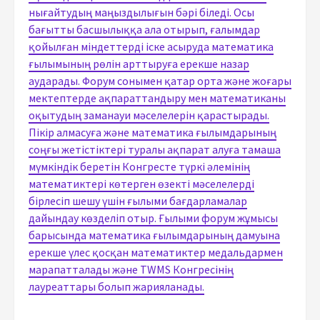
нығайтудың маңыздылығын бәрі біледі. Осы
бағытты басшылыққа ала отырып, ғалымдар
қойылған міндеттерді іске асыруда математика
ғылымының рөлін арттыруға ерекше назар
аударады. Форум сонымен қатар орта және жоғары
мектептерде ақпараттандыру мен математиканы
оқытудың заманауи мәселелерін қарастырады.
Пікір алмасуға және математика ғылымдарының
соңғы жетістіктері туралы ақпарат алуға тамаша
мүмкіндік беретін Конгресте түркі әлемінің
математиктері көтерген өзекті мәселелерді
бірлесіп шешу үшін ғылыми бағдарламалар
дайындау көзделіп отыр. Ғылыми форум жұмысы
барысында математика ғылымдарының дамуына
ерекше үлес қосқан математиктер медальдармен
марапатталады және TWMS Конгресінің
лауреаттары болып жарияланады.