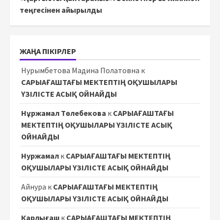
теңгесінен айырылды
ЖАҢА ПІКІРЛЕР
Нурымбетова Мадина Полатовна
к
САРЫАҒАШТАҒЫ МЕКТЕПТІҢ ОҚУШЫЛАРЫ
ҮЗІЛІСТЕ АСЫҚ ОЙНАЙДЫ
Нұржамал Төлебекова
к
САРЫАҒАШТАҒЫ
МЕКТЕПТІҢ ОҚУШЫЛАРЫ ҮЗІЛІСТЕ АСЫҚ
ОЙНАЙДЫ
Нуржамал
к
САРЫАҒАШТАҒЫ МЕКТЕПТІҢ
ОҚУШЫЛАРЫ ҮЗІЛІСТЕ АСЫҚ ОЙНАЙДЫ
Айнура
к
САРЫАҒАШТАҒЫ МЕКТЕПТІҢ
ОҚУШЫЛАРЫ ҮЗІЛІСТЕ АСЫҚ ОЙНАЙДЫ
Карлығаш
к
САРЫАҒАШТАҒЫ МЕКТЕПТІҢ