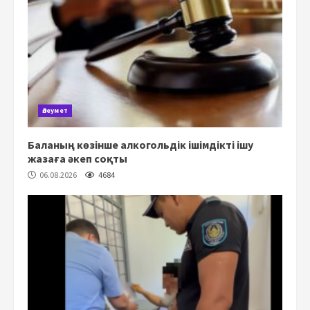
Әлеумет
Баланың көзінше алкогольдік ішімдікті ішу
жазаға әкеп соқты
06.08.2026
4684