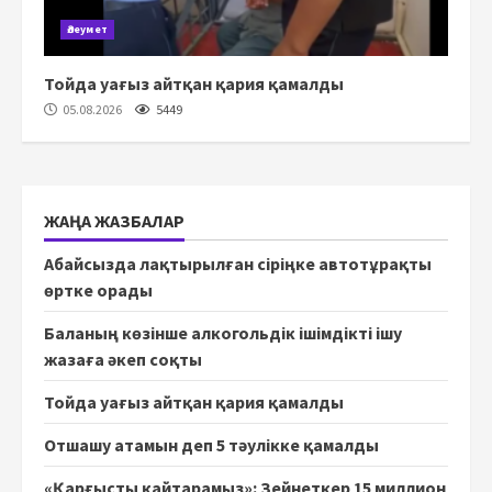
Әлеумет
Тойда уағыз айтқан қария қамалды
05.08.2026
5449
ЖАҢА ЖАЗБАЛАР
Абайсызда лақтырылған сіріңке автотұрақты
өртке орады
Баланың көзінше алкогольдік ішімдікті ішу
жазаға әкеп соқты
Тойда уағыз айтқан қария қамалды
Отшашу атамын деп 5 тәулікке қамалды
«Қарғысты қайтарамыз»: Зейнеткер 15 миллион