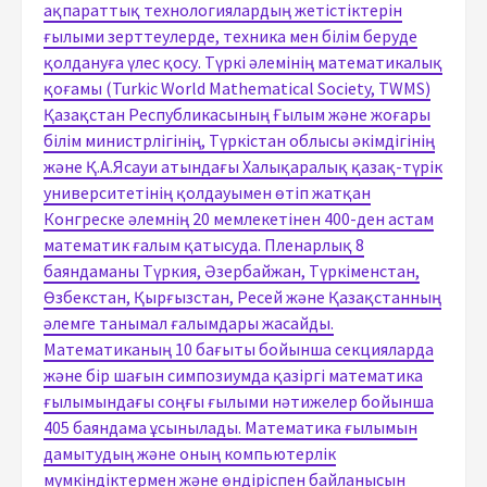
ақпараттық технологиялардың жетістіктерін
ғылыми зерттеулерде, техника мен білім беруде
қолдануға үлес қосу. Түркі әлемінің математикалық
қоғамы (Turkic World Mathematical Society, TWMS)
Қазақстан Республикасының Ғылым және жоғары
білім министрлігінің, Түркістан облысы әкімдігінің
және Қ.А.Ясауи атындағы Халықаралық қазақ-түрік
университетінің қолдауымен өтіп жатқан
Конгреске әлемнің 20 мемлекетінен 400-ден астам
математик ғалым қатысуда. Пленарлық 8
баяндаманы Түркия, Әзербайжан, Түркіменстан,
Өзбекстан, Қырғызстан, Ресей және Қазақстанның
әлемге танымал ғалымдары жасайды.
Математиканың 10 бағыты бойынша секцияларда
және бір шағын симпозиумда қазіргі математика
ғылымындағы соңғы ғылыми нәтижелер бойынша
405 баяндама ұсынылады. Математика ғылымын
дамытудың және оның компьютерлік
мүмкіндіктермен және өндіріспен байланысын