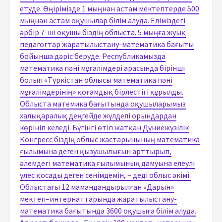
етуде. Өңірімізде 1 мыңнан астам мектептерде 500
мыңнан астам оқушылар білім алуда. Еліміздегі
әрбір 7-ші оқушы біздің облыста. 5 мыңға жуық
педагогтар жаратылыстану-математика бағыты
бойынша дәріс беруде. Республикамызда
математика пәні мұғалімдері арасында бірінші
болып «Түркістан облысы математика пәні
мұғалімдерінің» қоғамдық бірлестігі құрылды.
Облыста матемика бағытында оқушыларымыз
халықаралық деңгейде жүлделі орындардан
көрініп келеді. Бүгінгі өтіп жатқан Дүниежүзілік
Конгресс біздің облыс жастарынының математика
ғылымына деген қызушылығын арттырып,
әлемдегі математика ғылымының дамуына елеулі
үлес қосады деген сенімдемін, – деді облыс әкімі.
Облыстағы 12 мамандандырылған «Дарын»
мектеп–интернаттарында жаратылыстану-
математика бағытында 3600 оқушыға білім алуда.