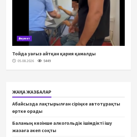
Әлеумет
Тойда уағыз айтқан қария қамалды
05.08.2026
5449
ЖАҢА ЖАЗБАЛАР
Абайсызда лақтырылған сіріңке автотұрақты
өртке орады
Баланың көзінше алкогольдік ішімдікті ішу
жазаға әкеп соқты