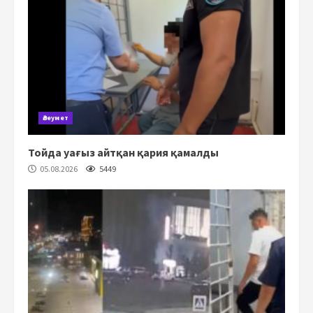
Әлеумет
Тойда уағыз айтқан қария қамалды
05.08.2026
5449