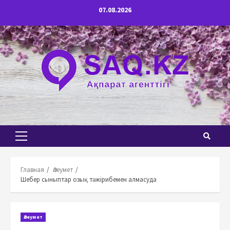
Перейти
07.08.2026
к
содержимому
Основное
меню
Главная
Әлеумет
Шебер сыныптар озық тәжірибемен алмасуда
Әлеумет