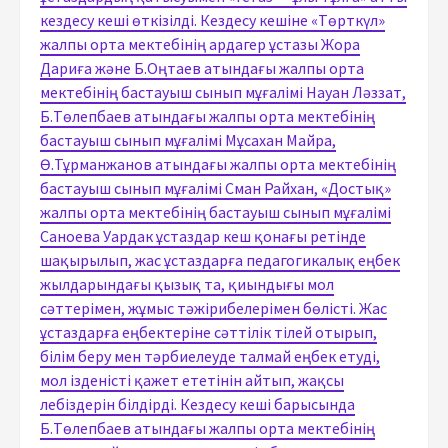
кездесу кеші өткізілді. Кездесу кешіне «Төрткүл»
жалпы орта мектебінің ардагер ұстазы Жора
Дариға және Б.Оңтаев атындағы жалпы орта
мектебінің бастауыш сынып мұғалімі Науан Ләззат,
Б.Төлепбаев атындағы жалпы орта мектебінің
бастауыш сынып мұғалімі Мұсахан Майра,
Ө.Тұрманжанов атындағы жалпы орта мектебінің
бастауыш сынып мұғалімі Сман Райхан, «Достық»
жалпы орта мектебінің бастауыш сынып мұғалімі
Саноева Уардак ұстаздар кеш қонағы ретінде
шақырылып, жас ұстаздарға педагогикалық еңбек
жылдарындағы қызық та, қиындығы мол
сәттерімен, жұмыс тәжірибелерімен бөлісті. Жас
ұстаздарға еңбектеріне сәттілік тілей отырып,
білім беру мен тәрбиелеуде талмай еңбек етуді,
мол ізденісті қажет ететінін айтып, жақсы
лебіздерін білдірді. Кездесу кеші барысында
Б.Төлепбаев атындағы жалпы орта мектебінің