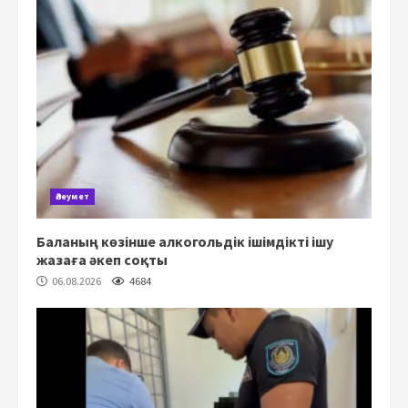
Әлеумет
Баланың көзінше алкогольдік ішімдікті ішу
жазаға әкеп соқты
06.08.2026
4684