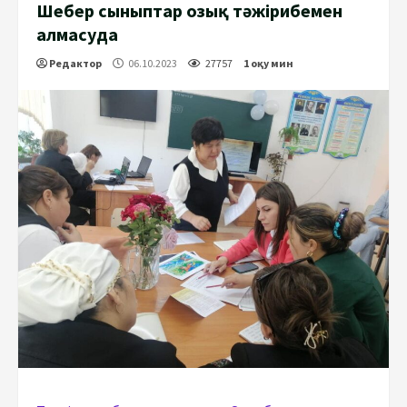
Шебер сыныптар озық тәжірибемен
алмасуда
Редактор
06.10.2023
27757
1 оқу мин