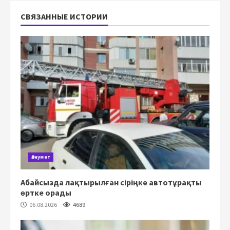
СВЯЗАННЫЕ ИСТОРИИ
Әлеумет
Абайсызда лақтырылған сіріңке автотұрақты
өртке орады
06.08.2026
4689