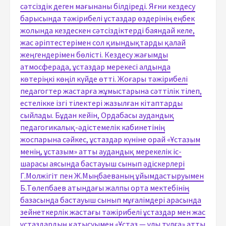
сәтсіздік деген мағынаны білдіреді. Яғни кездесу
барысында тәжірибелі ұстаздар өздерінің еңбек
жолында кездескен сәтсіздіктерді баяндай келе,
жас әріптестерімен сол қиындықтарды қалай
жеңгендерімен бөлісті. Кездесу жағымды
атмосферада, ұстаздар мерекесі алдында
көтеріңкі көңіл күйде өтті. Жоғары тәжірибелі
педагогтер жастарға жұмыстарына сәттілік тілеп,
естелікке ізгі тілектері жазылған кітаптарды
сыйлады. Бұдан кейін, Ордабасы аудандық
педагогикалық-әдістемелік кабинетінің
жоспарына сәйкес, ұстаздар күніне орай «Ұстазым
менің, ұстазым» атты аудандық мерекелік іс-
шарасы аясында бастауыш сынып әдіскерлері
Г.Молжігіт пен Ж.Мыңбаеваның ұйымдастыруымен
Б.Төлепбаев атындағы жалпы орта мектебінің
базасында бастауыш сынып мұғалімдері арасында
зейнеткерлік жастағы тәжірибелі ұстаздар мен жас
ұстаздардың қатысуымен «Ұстаз — ұлы тұлға» атты