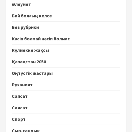
Әлеумет
Бай болғың келсе
Без рубрики
Кәсіп болмай нәсіп болмас
Күлмекке жақсы
Қазақстан 2050
Оңтүстік жастары
Руханият
Саясат
Саясат
Спорт
Сыр-сандық