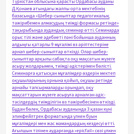
Түркістан облысына қарасты Ордабасы ауданы
Д.Қонаев атындағы жалпы орта мектебінің
базасында «Шебер-сыныптар педагогикалық
тәжірибемен алмасудың тиімді формасы ретінде»
тақырыбында аудандық семинар өтті. Семинарда
орыс тілі және әдебиеті пәні бойынша ауданның
алдыңғы қатарлы 9 мұғалімі өз әріптестеріне
арнап шебер-сыныптар өткізді. Олар шебер-
сыныптар арқылы сабақта оқу мақсатын жүзеге
асыру жолдарымен, тиімді әдістерімен бөлісті.
Семинарға қатысқан мұғалімдер өздерін мектеп
оқушыларының орнына қойып, оқушы ретінде
арнайы тапсырмаларды орындап, оқу
мақсаттарын жүзеге асыруға арналған әдіс-
тәсілдердің тиімділігін өз тәжірибесінен өткізді.
Бұдан бөлек, Ордабасы ауданында 3 қазан күні
эпикфейлтрек форматында үлкен буын
мұғалімдері мен жас мамандардың кездесуі өтті.
Ағылшын тілінен аударғанда «еpicfail» сөзі үлкен