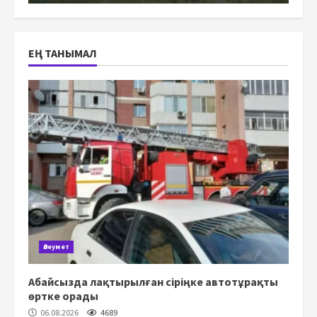
ЕҢ ТАНЫМАЛ
Әлеумет
Абайсызда лақтырылған сіріңке автотұрақты
өртке орады
06.08.2026
4689