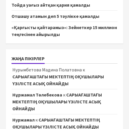
Тойда уағыз айтқан қария қамалды
Отшашу атамын деп 5 тәулікке қамалды
«Қарғысты қайтарамыз»: Зейнеткер 15 миллион
теңгесінен айырылды
ЖАҢА ПІКІРЛЕР
Нурымбетова Мадина Полатовна
к
САРЫАҒАШТАҒЫ МЕКТЕПТІҢ ОҚУШЫЛАРЫ
ҮЗІЛІСТЕ АСЫҚ ОЙНАЙДЫ
Нұржамал Төлебекова
к
САРЫАҒАШТАҒЫ
МЕКТЕПТІҢ ОҚУШЫЛАРЫ ҮЗІЛІСТЕ АСЫҚ
ОЙНАЙДЫ
Нуржамал
к
САРЫАҒАШТАҒЫ МЕКТЕПТІҢ
ОҚУШЫЛАРЫ ҮЗІЛІСТЕ АСЫҚ ОЙНАЙДЫ