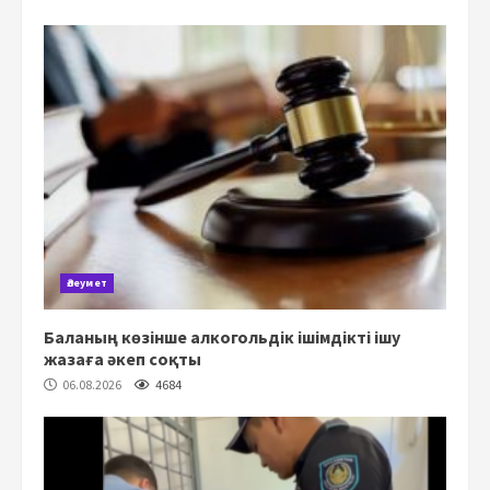
Әлеумет
Баланың көзінше алкогольдік ішімдікті ішу
жазаға әкеп соқты
06.08.2026
4684