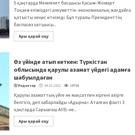
5 қаңтарда Мемлекет басшысы Қасым-Жомарт
Тоқаев еліміздегі әлеуметтік-экономикалық жағдайға
қатысты кеңес өткізеді. Бұл туралы Президенттің
баспасөз хатшысы...
Ары қарай оқу
Өз үйінде атып кеткен: Түркістан
облысында қарулы азамат үйдегі адамға
шабуылдаған
Редактор
04.01.2022
19704
Қарулы азаматтың үйге не мақсатпен кіргені әзірге
белгісіз, деп хабарлайды «Адырна». Аталған факті 3
қаңтарда Сарыағаш АІІБ-не...
Ары қарай оқу