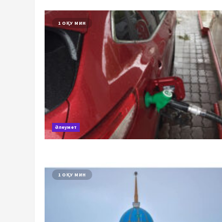
1 ОҚУ МИН
Әлеумет
1 ОҚУ МИН