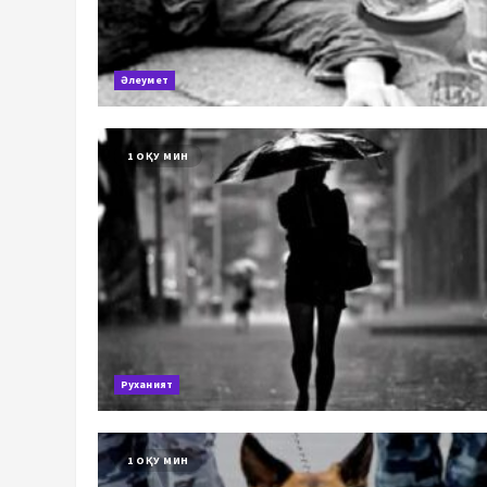
Әлеумет
1 ОҚУ МИН
Руханият
1 ОҚУ МИН