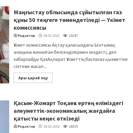
Маңғыстау облысында сұйытылған газ
құны 50 теңгеге төмендетіледі — Үкімет
комиссиясы
Редактор
04.01.2022
15247
Үкімет комиссиясы Ақтау қаласындағы Ынтымақ
алаңына жиналған белсенділермен кездесті, деп
хабарлайды ҚазАқпарат Үкіметтің баспасөз қызметіне
сілтеме жасап....
Ары қарай оқу
Қасым-Жомарт Тоқаев ертең еліміздегі
әлеуметтік-экономикалық жағдайға
қатысты кеңес өткізеді
Редактор
04.01.2022
18335