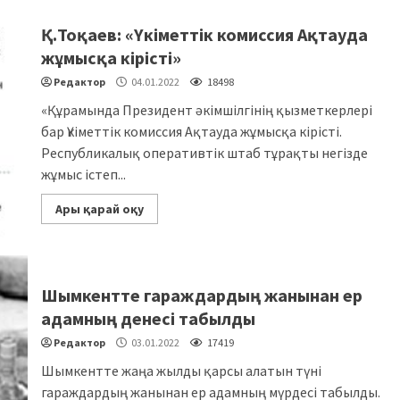
Қ.Тоқаев: «Үкіметтік комиссия Ақтауда
жұмысқа кірісті»
Редактор
04.01.2022
18498
«Құрамында Президент әкімшілгінің қызметкерлері
бар Үкіметтік комиссия Ақтауда жұмысқа кірісті.
Республикалық оперативтік штаб тұрақты негізде
жұмыс істеп...
Ары қарай оқу
Шымкентте гараждардың жанынан ер
адамның денесі табылды
Редактор
03.01.2022
17419
Шымкентте жаңа жылды қарсы алатын түні
гараждардың жанынан ер адамның мүрдесі табылды.