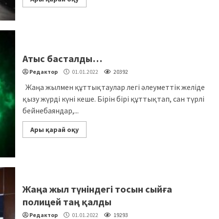
Атыс басталды…
Редактор
01.01.2022
20392
Жаңа жылмен құттықтаулар легі әлеуметтік желіде
қызу жүрді күні кеше. Бірін бірі құттықтап, сан түрлі
бейнебаяндар,...
Ары қарай оқу
Жаңа жыл түніндегі тосын сыйға
полицей таң қалды
Редактор
01.01.2022
19293