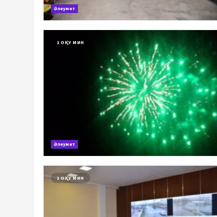
Әлеумет
1 ОҚУ МИН
Әлеумет
1 ОҚУ МИН