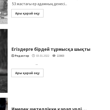
53 жастағы ер адамның денесі...
Ары қарай оқу
Егіздерге бірдей тұрмысқа шықты
Редактор
03.01.2022
22803
...
Ары қарай оқу
Имерек шетелдікке қарап үрді…