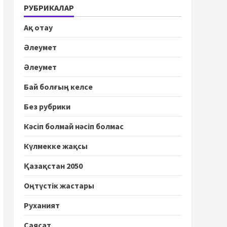
РУБРИКАЛАР
Ақ отау
Әлеумет
Әлеумет
Бай болғың келсе
Без рубрики
Кәсіп болмай нәсіп болмас
Күлмекке жақсы
Қазақстан 2050
Оңтүстік жастары
Руханият
Саясат