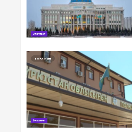
Әлеумет
1 ОҚУ МИН
Әлеумет