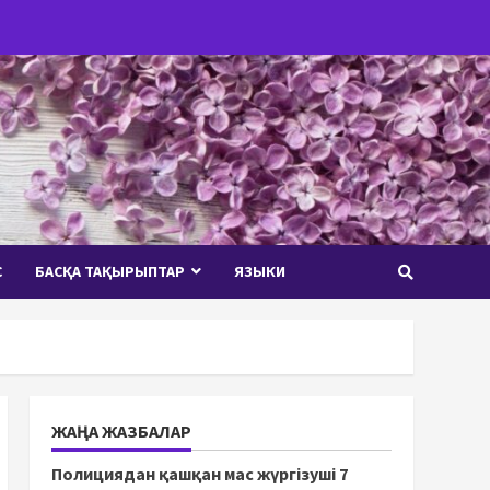
С
БАСҚА ТАҚЫРЫПТАР
ЯЗЫКИ
ЖАҢА ЖАЗБАЛАР
Полициядан қашқан мас жүргізуші 7