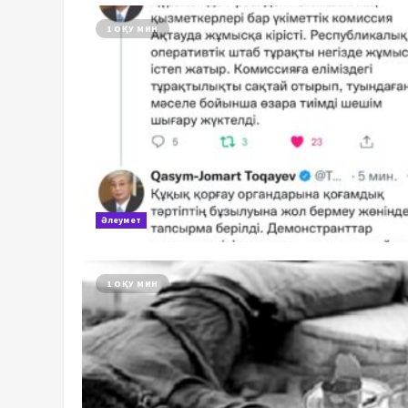
1 ОҚУ МИН
Әлеумет
1 ОҚУ МИН