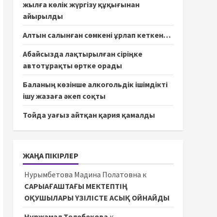
жылға көлік жүргізу құқығынан
айырылды
Алтын салынған сөмкені ұрлап кеткен…
Абайсызда лақтырылған сіріңке
автотұрақты өртке орады
Баланың көзінше алкогольдік ішімдікті
ішу жазаға әкеп соқты
Тойда уағыз айтқан қария қамалды
ЖАҢА ПІКІРЛЕР
Нурымбетова Мадина Полатовна
к
САРЫАҒАШТАҒЫ МЕКТЕПТІҢ
ОҚУШЫЛАРЫ ҮЗІЛІСТЕ АСЫҚ ОЙНАЙДЫ
Нұржамал Төлебекова
к