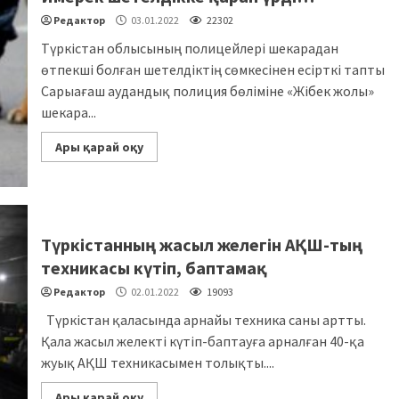
Редактор
03.01.2022
22302
Түркістан облысының полицейлері шекарадан
өтпекші болған шетелдіктің сөмкесінен есірткі тапты
Сарыағаш аудандық полиция бөліміне «Жібек жолы»
шекара...
Ары қарай оқу
Түркістанның жасыл желегін АҚШ-тың
техникасы күтіп, баптамақ
Редактор
02.01.2022
19093
Түркістан қаласында арнайы техника саны артты.
Қала жасыл желекті күтіп-баптауға арналған 40-қа
жуық АҚШ техникасымен толықты....
Ары қарай оқу