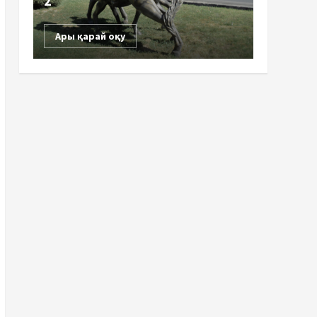
2
Ары қарай оқу