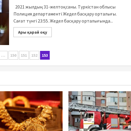
2021 жылдың 31-желтоқсаны. Түркістан облысы
Полиция департаменті Жедел басқару орталығы.
Сағат түнгі 23:55. Жедел басқару орталығында...
Ары қарай оқу
ация
…
150
151
152
153
ей