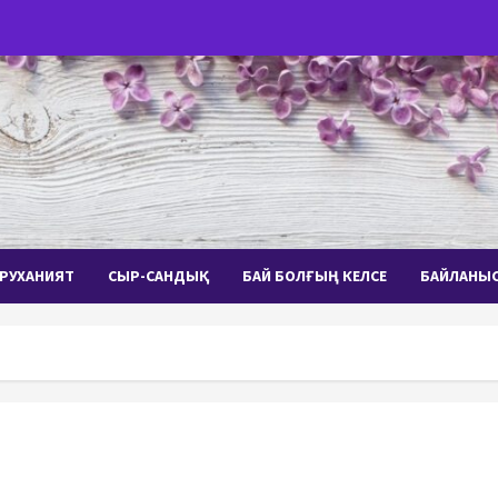
РУХАНИЯТ
СЫР-САНДЫҚ
БАЙ БОЛҒЫҢ КЕЛСЕ
БАЙЛАНЫ