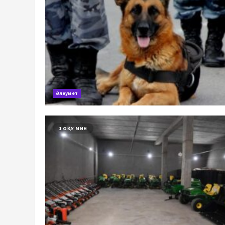
Әлеумет
1 ОҚУ МИН