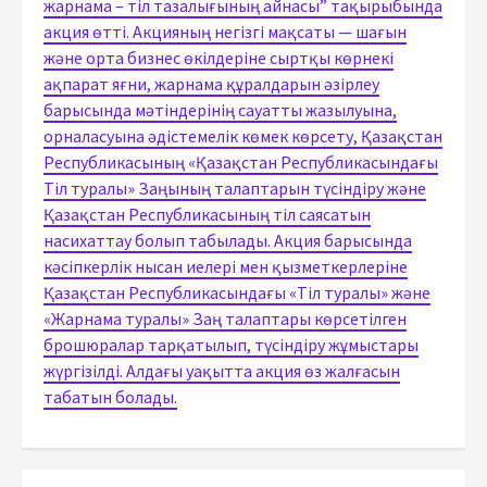
жарнама – тіл тазалығының айнасы” тақырыбында
акция өтті. Акцияның негізгі мақсаты — шағын
және орта бизнес өкілдеріне сыртқы көрнекі
ақпарат яғни, жарнама құралдарын әзірлеу
барысында мәтіндерінің сауатты жазылуына,
орналасуына әдістемелік көмек көрсету, Қазақстан
Республикасының «Қазақстан Республикасындағы
Тіл туралы» Заңының талаптарын түсіндіру және
Қазақстан Республикасының тіл саясатын
насихаттау болып табылады. Акция барысында
кәсіпкерлік нысан иелері мен қызметкерлеріне
Қазақстан Республикасындағы «Тіл туралы» және
«Жарнама туралы» Заң талаптары көрсетілген
брошюралар тарқатылып, түсіндіру жұмыстары
жүргізілді. Алдағы уақытта акция өз жалғасын
табатын болады.