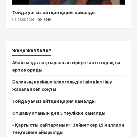
Тойда уағыз айтқан қария қамалды
05.08.2026
5449
ЖАҢА ЖАЗБАЛАР
Абайсызда лақтырылған сіріңке автотұрақты
өртке орады
Баланың көзінше алкогольдік ішімдікті ішу
жазаға әкеп соқты
Тойда уағыз айтқан қария қамалды
Отшашу атамын деп 5 тәулікке қамалды
«Қарғысты қайтарамыз»: Зейнеткер 15 миллион
теңгесінен айырылды