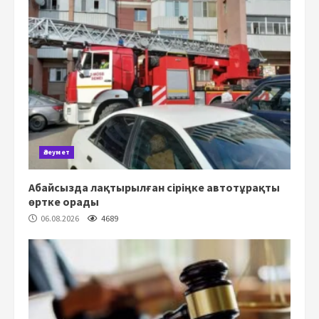
Әлеумет
Абайсызда лақтырылған сіріңке автотұрақты
өртке орады
06.08.2026
4689