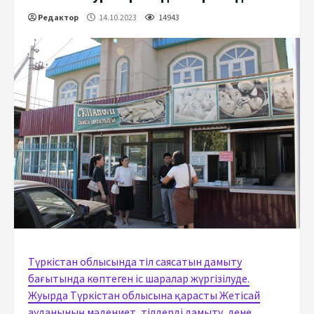
Редактор
14.10.2023
14943
Түркістан облысында тіл саясатын дамыту
бағытында көптеген іс шаралар жүргізілуде.
Жуырда Түркістан облысына қарасты Жетісай
ауданының мәдениет, тілдерді дамыту, дене