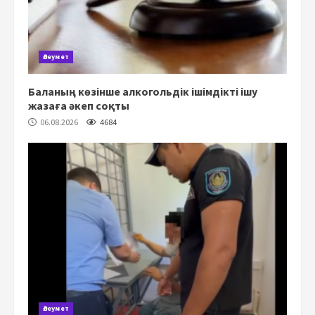
Әлеумет
Баланың көзінше алкогольдік ішімдікті ішу
жазаға әкеп соқты
06.08.2026
4684
Әлеумет