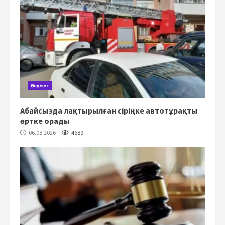
Әлеумет
Абайсызда лақтырылған сіріңке автотұрақты
өртке орады
06.08.2026
4689