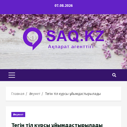
Перейти
07.08.2026
к
содержимому
Основное
меню
Главная
Әлеумет
Тегін тіл курсы ұйымдастырылады
Әлеумет
Тегін тіл курсы ұйымдастырылады