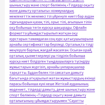
шынықтыру және спорт бөлімінің «Тілдерді оқыту
және дамыту орталығы» коммуналдық
мемлекеттік мекемесі тіл үйренуге ниеті бар аудан
тұрғындарын қазақ тілі, орыс тілі, ағылшын тілін
оқу бойынша тегін курсқа шақырады. Офлайн
форматта ұйымдастырылып жатқан оқу
курстарын тәмамдаған соң курс қатысушыларына
арнайы сертификаттар беріледі. Орталықта тілді
меңгеруге барлық жағдай жасалған. Осыған орай,
орталық қызметкерлері үш тілділік бойынша
курсқа ниет білдірген тыңдаушыларға түсіндіру
жұмыстарын жүргізіп, арнайы үнпарақшалар
тарқатты. Бұдан бөлек тіл саясатын дамыту
бағытында атқарылып жатан жұмыстардың екінші
парасы бойынша күні кеше Жетісай ауданының
мәдениет, тілдерді дамыту, дене шынықтыру және
спорт бөлімінің «Тілдерді оқыту және дамыту
орталығының» ұйымдастыруымен “Сауатты