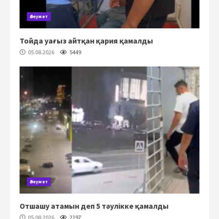
Әлеумет
Тойда уағыз айтқан қария қамалды
05.08.2026
5449
Әлеумет
Отшашу атамын деп 5 тәулікке қамалды
05.08.2026
2197