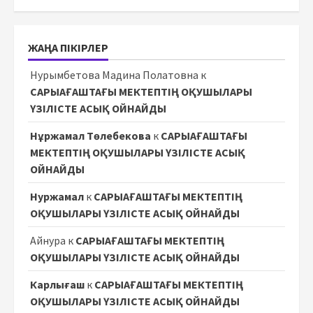
ЖАҢА ПІКІРЛЕР
Нурымбетова Мадина Полатовна
к
САРЫАҒАШТАҒЫ МЕКТЕПТІҢ ОҚУШЫЛАРЫ
ҮЗІЛІСТЕ АСЫҚ ОЙНАЙДЫ
Нұржамал Төлебекова
к
САРЫАҒАШТАҒЫ
МЕКТЕПТІҢ ОҚУШЫЛАРЫ ҮЗІЛІСТЕ АСЫҚ
ОЙНАЙДЫ
Нуржамал
к
САРЫАҒАШТАҒЫ МЕКТЕПТІҢ
ОҚУШЫЛАРЫ ҮЗІЛІСТЕ АСЫҚ ОЙНАЙДЫ
Айнура
к
САРЫАҒАШТАҒЫ МЕКТЕПТІҢ
ОҚУШЫЛАРЫ ҮЗІЛІСТЕ АСЫҚ ОЙНАЙДЫ
Карлығаш
к
САРЫАҒАШТАҒЫ МЕКТЕПТІҢ
ОҚУШЫЛАРЫ ҮЗІЛІСТЕ АСЫҚ ОЙНАЙДЫ