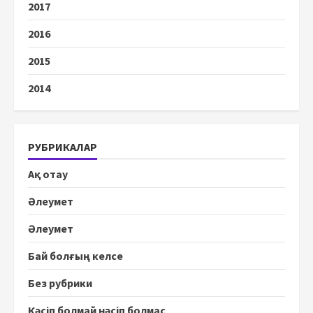
2017
2016
2015
2014
РУБРИКАЛАР
Ақ отау
Әлеумет
Әлеумет
Бай болғың келсе
Без рубрики
Кәсіп болмай нәсіп болмас