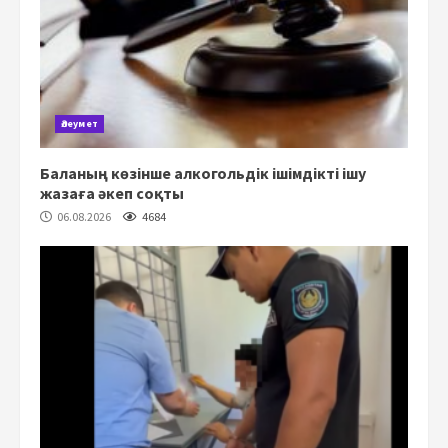
Әлеумет
Баланың көзінше алкогольдік ішімдікті ішу
жазаға әкеп соқты
06.08.2026
4684