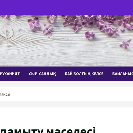
РУХАНИЯТ
СЫР-САНДЫҚ
БАЙ БОЛҒЫҢ КЕЛСЕ
БАЙЛАНЫ
ыланды
 дамыту мәселесі