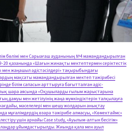
ілім бөлімі мен Сарыағаш ауданының №4 мамандандырылған
-20 қазанында «Шағын жинақты мектептермен серіктестік
ы мен жаңашыл әдістәсілдері» тақырыбындағы
ардың мақсаты мамандандырылған мектеп тәжірибесі
рінде білім сапасын арттыруға бағытталған әдіс-
калық шара аясында «Оқушыларды ғылым жарыстарына
ың дамуы мен жетілуінің жаңа мүмкіндіктерін талқылауға
і жағдайы, мәселелері мен шешу жолдарын анықтау
нда мұғалімдердің өзара тәжірибе алмасуы, «Көмектаймс»
стіру үшін арнайы Case study, «Ауылым-алтын бесігім»
алаңдар ұйымдастырылды. Жиында қала мен ауыл