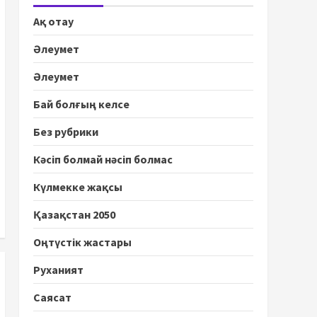
Ақ отау
Әлеумет
Әлеумет
Бай болғың келсе
Без рубрики
Кәсіп болмай нәсіп болмас
Күлмекке жақсы
Қазақстан 2050
Оңтүстік жастары
Руханият
Саясат