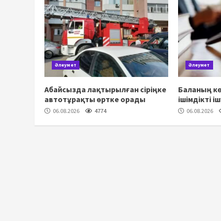
Әлеумет
Әлеумет
Абайсызда лақтырылған сіріңке
Баланың кө
автотұрақты өртке орады
ішімдікті і
06.08.2026
4774
06.08.2026