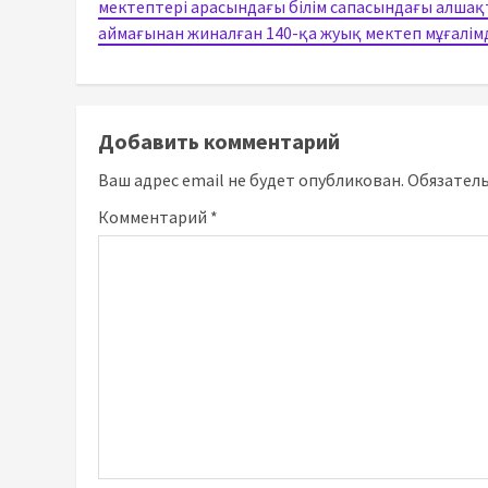
мектептері арасындағы білім сапасындағы алшақт
аймағынан жиналған 140-қа жуық мектеп мұғалі
Добавить комментарий
Ваш адрес email не будет опубликован.
Обязател
Комментарий
*