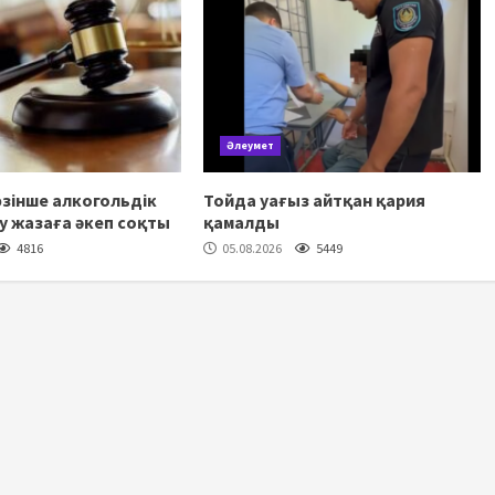
Әлеумет
зінше алкогольдік
Тойда уағыз айтқан қария
шу жазаға әкеп соқты
қамалды
4816
05.08.2026
5449