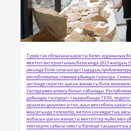
Түркістан облысына қарасты Келес ауданының б
мектеп-интернатының базасында 2023 жылдың 19
аясында білім сапасын арттырудың проблемалар
республикалық семинар ұйымдастырылды. Семин
негізінде серіктес шағын жинақты білім мекемеле
тәсілдермен алмасу болып табылады. Республи
дайындау тәсілдері» тақырыбында TEDX, педагогт
арналған дөңгелек үстел, ауыл мектебінің қазірг
мақсатында телекөпір, желілік қоғамдастық аясы
жобасын шағын жинақты мектептер жүйесімен үйле
зияткерлік сайысы сияқты бірнеше тақырыптың 