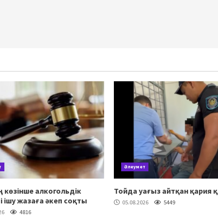
т
Әлеумет
 көзінше алкогольдік
Тойда уағыз айтқан қария 
ті ішу жазаға әкеп соқты
05.08.2026
5449
26
4816