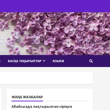
С
БАСҚА ТАҚЫРЫПТАР
ЯЗЫКИ
ЖАҢА ЖАЗБАЛАР
Абайсызда лақтырылған сіріңке