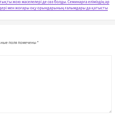
ықты жою мәселелері де сөз болды. Семинарға еліміздің әр
мдері мен жоғары оқу орындарының ғалымдары да қатысты
ьные поля помечены
*