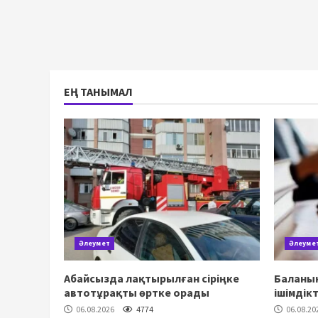
ЕҢ ТАНЫМАЛ
Әлеумет
Әлеуме
Абайсызда лақтырылған сіріңке
Баланың
автотұрақты өртке орады
ішімдік
06.08.2026
4774
06.08.20