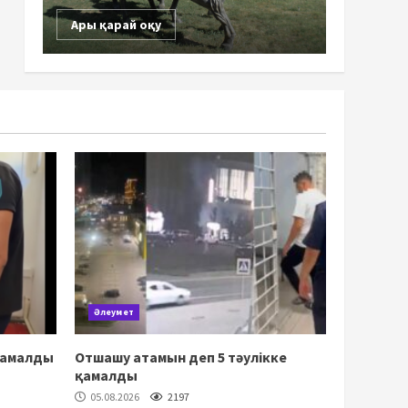
Ары қарай оқу
Әлеумет
қамалды
Отшашу атамын деп 5 тәулікке
қамалды
05.08.2026
2197