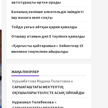
автотұрақты өртке орады
Баланың көзінше алкогольдік ішімдікті
ішу жазаға әкеп соқты
Тойда уағыз айтқан қария қамалды
Отшашу атамын деп 5 тәулікке қамалды
«Қарғысты қайтарамыз»: Зейнеткер 15
миллион теңгесінен айырылды
ЖАҢА ПІКІРЛЕР
Нурымбетова Мадина Полатовна
к
САРЫАҒАШТАҒЫ МЕКТЕПТІҢ
ОҚУШЫЛАРЫ ҮЗІЛІСТЕ АСЫҚ ОЙНАЙДЫ
Нұржамал Төлебекова
к
САРЫАҒАШТАҒЫ МЕКТЕПТІҢ