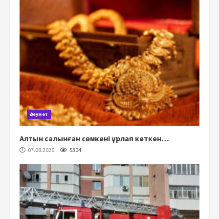
Әлеумет
Алтын салынған сөмкені ұрлап кеткен…
07.08.2026
5304