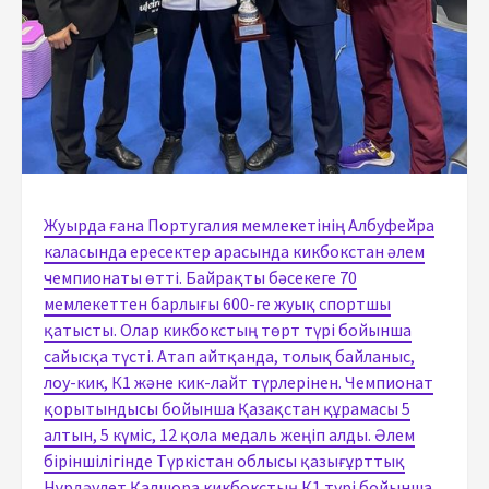
Жуырда ғана Португалия мемлекетінің Албуфейра
каласында ересектер арасында кикбокстан әлем
чемпионаты өтті. Байрақты бәсекеге 70
мемлекеттен барлығы 600-ге жуық спортшы
қатысты. Олар кикбокстың төрт түрі бойынша
сайысқа түсті. Атап айтқанда, толық байланыс,
лоу-кик, К1 және кик-лайт түрлерінен. Чемпионат
қорытындысы бойынша Қазақстан құрамасы 5
алтын, 5 күміс, 12 қола медаль жеңіп алды. Әлем
біріншілігінде Түркістан облысы қазығұрттық
Нұрдәулет Қалшора кикбокстың К1 түрі бойынша