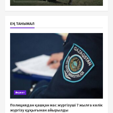
ЕҢ ТАНЫМАЛ
Әлеумет
Полициядан қашқан мас жүргізуші 7 жылға көлік
жүргізу құқығынан айырылды