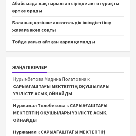
Абайсызда лақтырылған сіріңке автотұрақты
өртке орады
Баланың көзінше алкогольдік ішімдікті ішу
жазаға әкеп соқты
Тойда уағыз айтқан қария қамалды
ЖАҢА ПІКІРЛЕР
Нурымбетова Мадина Полатовна
к
САРЫАҒАШТАҒЫ МЕКТЕПТІҢ ОҚУШЫЛАРЫ
ҮЗІЛІСТЕ АСЫҚ ОЙНАЙДЫ
Нұржамал Төлебекова
к
САРЫАҒАШТАҒЫ
МЕКТЕПТІҢ ОҚУШЫЛАРЫ ҮЗІЛІСТЕ АСЫҚ
ОЙНАЙДЫ
Нуржамал
к
САРЫАҒАШТАҒЫ МЕКТЕПТІҢ