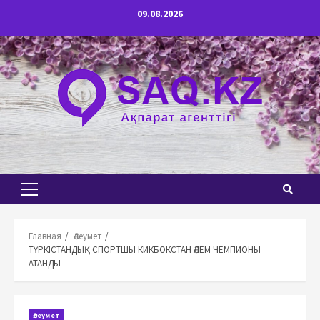
Перейти
09.08.2026
к
содержимому
Основное
меню
Главная
Әлеумет
ТҮРКІСТАНДЫҚ СПОРТШЫ КИКБОКСТАН ӘЛЕМ ЧЕМПИОНЫ
АТАНДЫ
Әлеумет