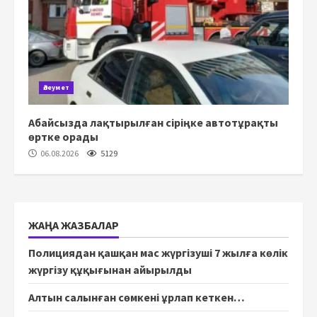
Әлеумет
Абайсызда лақтырылған сіріңке автотұрақты
өртке орады
06.08.2026
5129
ЖАҢА ЖАЗБАЛАР
Полициядан қашқан мас жүргізуші 7 жылға көлік
жүргізу құқығынан айырылды
Алтын салынған сөмкені ұрлап кеткен…