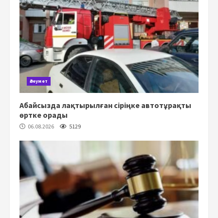
Әлеумет
Абайсызда лақтырылған сіріңке автотұрақты
өртке орады
06.08.2026
5129