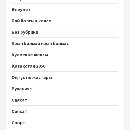
Әлеумет
Бай болғың келсе
Без рубрики
Кәсіп болмай нәсіп болмас
Күлмекке жақсы
Қазақстан 2050
Оңтүстік жастары
Руханият
Саясат
Саясат
Спорт