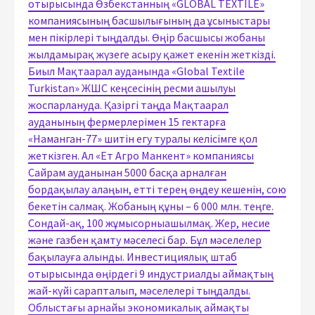
отырысында Өзбекстанның «GLOBAL TEXTILE»
компаниясының басшылығының да ұсыныстары
мен пікірлері тыңдалды. Өңір басшысы жобаны
жылдамырақ жүзеге асыру қажет екенін жеткізді.
Биыл Мақтаарал ауданында «Global Textile
Turkistan» ЖШС кеңсесінің ресми ашылуы
жоспарлануда. Қазіргі таңда Мақтаарал
ауданының фермерлерімен 15 гектарға
«Наманган-77» шитін егу туралы келісімге қол
жеткізген. Ал «Ет Агро Манкент» компаниясы
Сайрам ауданынан 5000 басқа арналған
бордақылау алаңын, етті терең өңдеу кешенін, сою
бекетін салмақ. Жобаның құны – 6 000 млн. теңге.
Сондай-ақ, 100 жұмысорныашылмақ. Жер, несие
және газбен қамту мәселесі бар. Бұл мәселелер
бақылауға алынды. Инвестициялық штаб
отырысында өңірдегі 9 индустриалды аймақтың
жай-күйі сарапталып, мәселелері тыңдалды.
Облыстағы арнайы экономикалық аймақты