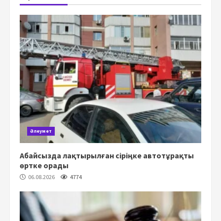
Әлеумет
Абайсызда лақтырылған сіріңке автотұрақты
өртке орады
06.08.2026
4774