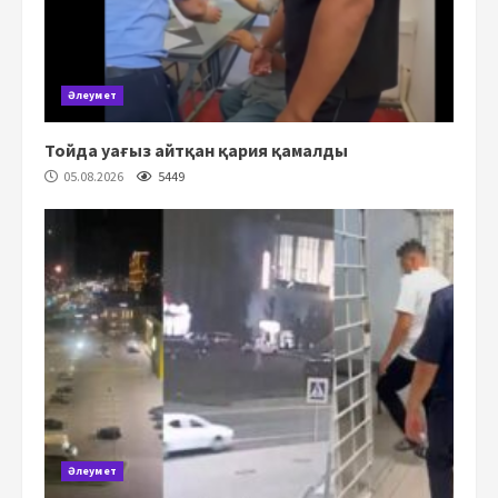
Әлеумет
Тойда уағыз айтқан қария қамалды
05.08.2026
5449
Әлеумет