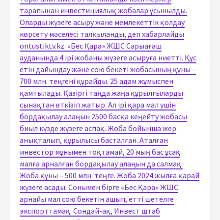
тарапынан инвестициялық жобалар ұсынылды.
Оларды жүзеге асыру және мемлекеттік қолдау
көрсету мәселесі талқыланды, деп хабарлайды
ontustiktv.kz. «Бес Қара» ЖШС Сарыағаш
ауданында 4 ірі жобаны жүзеге асыруға ниетті. Құс
етін дайындау және сою бекеті жобасының құны –
700 млн. теңгені құрайды. 25 адам жұмыспен
қамтылады. Қазіргі таңда жаңа құрылғыларды
сынақтан өткізіп жатыр. Ал ірі қара мал үшін
бордақылау алаңын 2500 басқа кеңейту жобасы
биыл күзде жүзеге аспақ. Жоба бойынша жер
анықталып, құрылысы басталған. Аталған
инвестор мұнымен тоқтамай, 20 мың бас ұсақ
малға арналған бордақылау алаңын да салмақ.
Жоба құны – 500 млн. теңге. Жоба 2024 жылға қарай
жүзеге асады. Сонымен бірге «Бес Қара» ЖШС
арнайы мал сою бекетін ашып, етті шетелге
экспорттамақ. Сондай-ақ, Инвест штаб