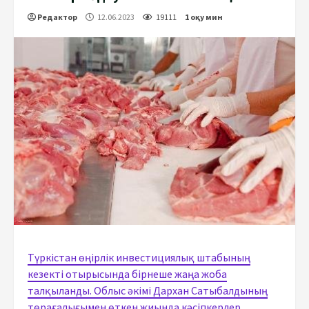
Редактор
12.06.2023
19111
1 оқу мин
Түркістан өңірлік инвестициялық штабының
кезекті отырысында бірнеше жаңа жоба
талқыланды. Облыс әкімі Дархан Сатыбалдының
төрағалығымен өткен жиында кәсіпкерлер