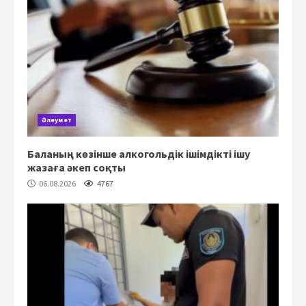
Әлеумет
Баланың көзінше алкогольдік ішімдікті ішу
жазаға әкеп соқты
06.08.2026
4767