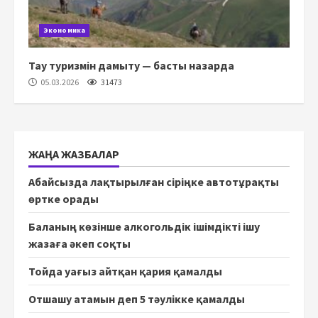
Экономика
Тау туризмін дамыту — басты назарда
05.03.2026
31473
ЖАҢА ЖАЗБАЛАР
Абайсызда лақтырылған сіріңке автотұрақты
өртке орады
Баланың көзінше алкогольдік ішімдікті ішу
жазаға әкеп соқты
Тойда уағыз айтқан қария қамалды
Отшашу атамын деп 5 тәулікке қамалды