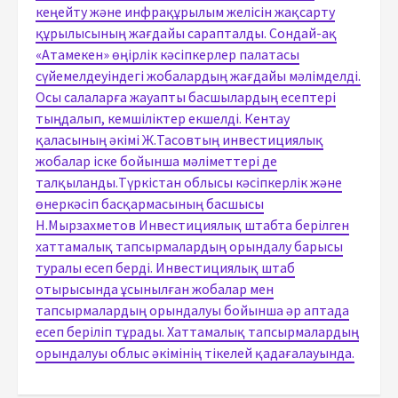
кеңейту және инфрақұрылым желісін жақсарту
құрылысының жағдайы сарапталды. Сондай-ақ
«Атамекен» өңірлік кәсіпкерлер палатасы
сүйемелдеуіндегі жобалардың жағдайы мәлімделді.
Осы салаларға жауапты басшылардың есептері
тыңдалып, кемшіліктер екшелді. Кентау
қаласының әкімі Ж.Тасовтың инвестициялық
жобалар іске бойынша мәліметтері де
талқыланды.Түркістан облысы кәсіпкерлік және
өнеркәсіп басқармасының басшысы
Н.Мырзахметов Инвестициялық штабта берілген
хаттамалық тапсырмалардың орындалу барысы
туралы есеп берді. Инвестициялық штаб
отырысында ұсынылған жобалар мен
тапсырмалардың орындалуы бойынша әр аптада
есеп беріліп тұрады. Хаттамалық тапсырмалардың
орындалуы облыс әкімінің тікелей қадағалауында.