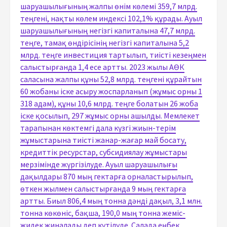
шаруашылығының жалпы өнім көлемі 359,7 млрд.
теңгені, нақты көлем индексі 102,1% құрады. Ауыл
шаруашылығының негізгі капиталына 47,7 млрд.
теңге, тамақ өндірісінің негізгі капиталына 5,2
млрд. теңге инвестиция тартылып, тиісті кезеңмен
салыстырғанда 1,4 есе артты. 2023 жылы АӨК
саласына жалпы құны 52,8 млрд. теңгені құрайтын
60 жобаны іске асыру жоспарланып (жұмыс орны 1
318 адам), құны 10,6 млрд. теңге болатын 26 жоба
іске қосылып, 297 жұмыс орны ашылды. Мемлекет
тарапынан көктемгі дала күзгі жиын-терім
жұмыстарына тиісті жанар-жағар май босату,
кредиттік ресурстар, субсидиялау жұмыстары
мерзімінде жүргізілуде. Ауыл шаруашылығы
дақылдары 870 мың гектарға орналастырылып,
өткен жылмен салыстырғанда 9 мың гектарға
артты. Биыл 806,4 мың тонна дәнді дақыл, 3,1 млн.
тонна көкөніс, бақша, 190,0 мың тонна жеміс-
жидек жиналады деп күтілуде. Салада еңбек