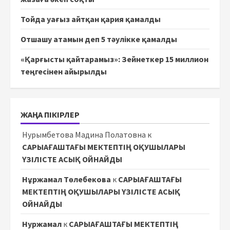
Тойда уағыз айтқан қария қамалды
Отшашу атамын деп 5 тәулікке қамалды
«Қарғысты қайтарамыз»: Зейнеткер 15 миллион
теңгесінен айырылды
ЖАҢА ПІКІРЛЕР
Нурымбетова Мадина Полатовна
к
САРЫАҒАШТАҒЫ МЕКТЕПТІҢ ОҚУШЫЛАРЫ
ҮЗІЛІСТЕ АСЫҚ ОЙНАЙДЫ
Нұржамал Төлебекова
к
САРЫАҒАШТАҒЫ
МЕКТЕПТІҢ ОҚУШЫЛАРЫ ҮЗІЛІСТЕ АСЫҚ
ОЙНАЙДЫ
Нуржамал
к
САРЫАҒАШТАҒЫ МЕКТЕПТІҢ