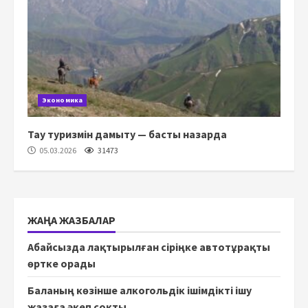
Экономика
Тау туризмін дамыту — басты назарда
05.03.2026
31473
ЖАҢА ЖАЗБАЛАР
Абайсызда лақтырылған сіріңке автотұрақты
өртке орады
Баланың көзінше алкогольдік ішімдікті ішу
жазаға әкеп соқты