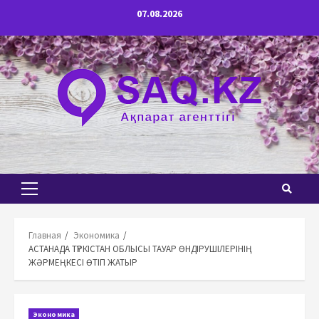
Перейти
07.08.2026
к
содержимому
Основное
меню
Главная
Экономика
АСТАНАДА ТҮРКІСТАН ОБЛЫСЫ ТАУАР ӨНДІРУШІЛЕРІНІҢ
ЖӘРМЕҢКЕСІ ӨТІП ЖАТЫР
Экономика