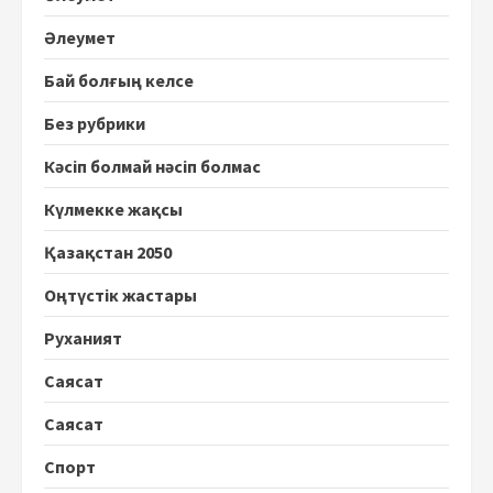
Әлеумет
Бай болғың келсе
Без рубрики
Кәсіп болмай нәсіп болмас
Күлмекке жақсы
Қазақстан 2050
Оңтүстік жастары
Руханият
Саясат
Саясат
Спорт