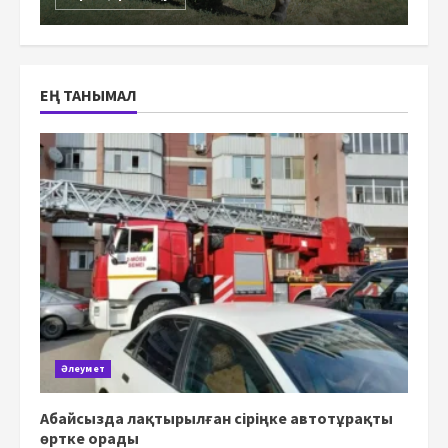
ЕҢ ТАНЫМАЛ
Әлеумет
Абайсызда лақтырылған сіріңке автотұрақты
өртке орады