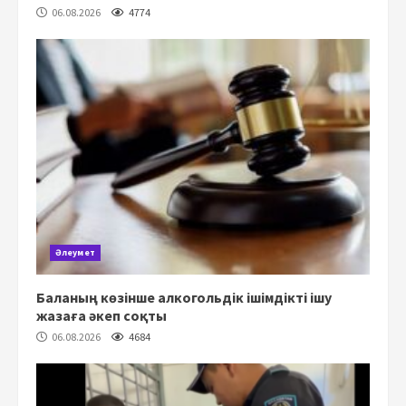
06.08.2026
4774
Әлеумет
Баланың көзінше алкогольдік ішімдікті ішу
жазаға әкеп соқты
06.08.2026
4684