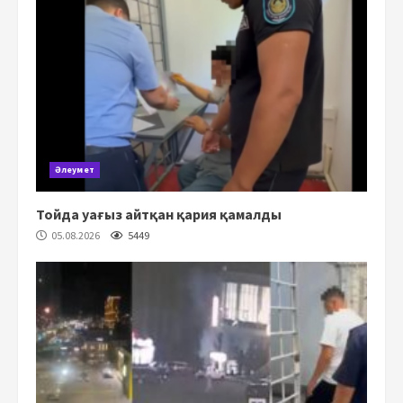
Әлеумет
Тойда уағыз айтқан қария қамалды
05.08.2026
5449