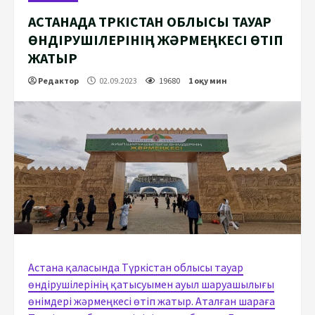
АСТАНАДА ТҮРКІСТАН ОБЛЫСЫ ТАУАР
ӨНДІРУШІЛЕРІНІҢ ЖӘРМЕҢКЕСІ ӨТІП
ЖАТЫР
Редактор
02.09.2023
19680
1 оқу мин
Астана қаласында Түркістан облысы тауар
өндірушілерінің қатысуымен ауыл шаруашылығы
өнімдері жәрмеңкесі өтіп жатыр. Аталған шараға