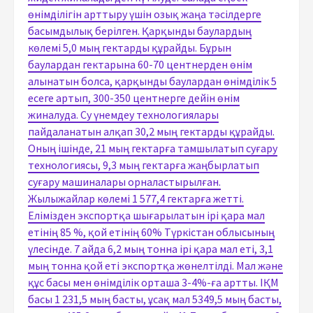
өнімділігін арттыру үшін озық жаңа тәсілдерге
басымдылық берілген. Қарқынды баулардың
көлемі 5,0 мың гектарды құрайды. Бұрын
баулардан гектарына 60-70 центнерден өнім
алынатын болса, қарқынды баулардан өнімділік 5
есеге артып, 300-350 центнерге дейін өнім
жиналуда. Су үнемдеу технологиялары
пайдаланатын алқап 30,2 мың гектарды құрайды.
Оның ішінде, 21 мың гектарға тамшылатып суғару
технологиясы, 9,3 мың гектарға жаңбырлатып
суғару машиналары орналастырылған.
Жылыжайлар көлемі 1 577,4 гектарға жетті.
Елімізден экспортқа шығарылатын ірі қара мал
етінің 85 %, қой етінің 60% Түркістан облысының
үлесінде. 7 айда 6,2 мың тонна ірі қара мал еті, 3,1
мың тонна қой еті экспортқа жөнелтілді. Мал және
құс басы мен өнімділік орташа 3-4%-ға артты. ІҚМ
басы 1 231,5 мың басты, ұсақ мал 5349,5 мың басты,