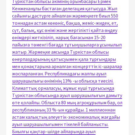
Түркістан облысы әкімінің орынбасары Ермек
Кенжеханұлы бастаған делегация қатысуда. Жыл
сайынғы дәстүрге айналған жәрмеңкеге биыл 550
тоннадан астам көкөніс, бақша, жеміс-жидек, ет,
сүт, балық, құс өнімі және жергілікті қайта өңдеу
өнімдері жеткізіліп, нарық бағасынан 15-20
пайызға төменгі бағада тұтынушыларға ұсынылып
жатыр. Жәрмеңке аясында Түркістан облысы
өнерпаздарының қатысуымен қала тұрғындары
мен қонақтарына арналған концерттік іс-шаралар
жоспарланған. Республикадағы жалпы ауыл
шаруашылығы өнімінің 13% -ы облысқа тиесілі.
Климаттық орналасуы, жұмыс күші тұрғысында
Түркістан облысында ауыл шаруашылығын дамыту
өте қолайлы. Облыста 80 мың агроқұрылым бар, ол
республиканың 33 %-ын құрайды. 1 миллионнан
астам халықтың әлеуетік-экономикалық жағдайы
ауыл шаруашылығымен тікелей байланысты.
Биылғы қаңтар-шілде айларында ауыл