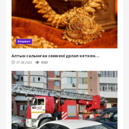
Әлеумет
Алтын салынған сөмкені ұрлап кеткен…
07.08.2026
4583