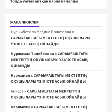
Тойда уағыз айтқан қария қамалды
ЖАҢА ПІКІРЛЕР
Нурымбетова Мадина Полатовна
к
САРЫАҒАШТАҒЫ МЕКТЕПТІҢ ОҚУШЫЛАРЫ
ҮЗІЛІСТЕ АСЫҚ ОЙНАЙДЫ
Нұржамал Төлебекова
к
САРЫАҒАШТАҒЫ
МЕКТЕПТІҢ ОҚУШЫЛАРЫ ҮЗІЛІСТЕ АСЫҚ
ОЙНАЙДЫ
Нуржамал
к
САРЫАҒАШТАҒЫ МЕКТЕПТІҢ
ОҚУШЫЛАРЫ ҮЗІЛІСТЕ АСЫҚ ОЙНАЙДЫ
Айнура
к
САРЫАҒАШТАҒЫ МЕКТЕПТІҢ
ОҚУШЫЛАРЫ ҮЗІЛІСТЕ АСЫҚ ОЙНАЙДЫ
Карлығаш
к
САРЫАҒАШТАҒЫ МЕКТЕПТІҢ