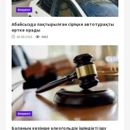
Әлеумет
Абайсызда лақтырылған сіріңке автотұрақты
өртке орады
06.08.2026
4863
Әлеумет
Баланың көзінше алкогольдік ішімдікті ішу