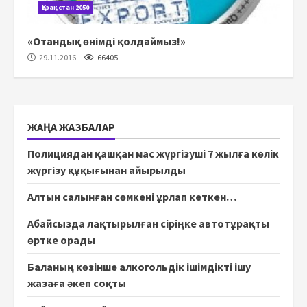
Қазақстан 2050
«Отандық өнімді қолдаймыз!»
29.11.2016
66405
ЖАҢА ЖАЗБАЛАР
Полициядан қашқан мас жүргізуші 7 жылға көлік
жүргізу құқығынан айырылды
Алтын салынған сөмкені ұрлап кеткен…
Абайсызда лақтырылған сіріңке автотұрақты
өртке орады
Баланың көзінше алкогольдік ішімдікті ішу
жазаға әкеп соқты