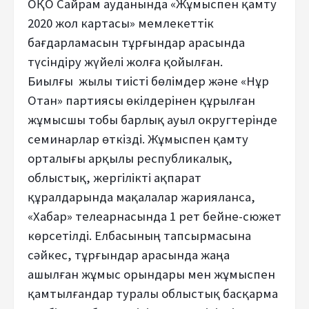
ОҚО Сайрам ауданында «Жұмыспен қамту
2020 жол картасы» мемлекеттік
бағдарламасын тұрғындар арасында
түсіндіру жүйелі жолға қойылған.
Биылғы
жылы тиісті бөлімдер және «Нұр
Отан» партиясы өкілдерінен құрылған
жұмысшы тобы барлық ауыл округтерінде
семинарлар өткізді. Жұмыспен қамту
орталығы арқылы республикалық,
облыстық, жергілікті ақпарат
құралдарында мақалалар жарияланса,
«Хабар» телеарнасында 1 рет бейне-сюжет
көрсетілді. Елбасының тапсырмасына
сәйкес, тұрғындар арасында жаңа
ашылған жұмыс орындары мен жұмыспен
қамтылғандар туралы облыстық басқарма