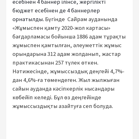
есебінен 4 баннер ілінсе, жергілікті
бюджет есебінен де 4 баннерлер
орнатылды.
Бүгінде
Сайрам ауданында
«Жұмыспен қамту 2020-жол картасы»
бағдарламасы бойынша 1886 адам тұрақты
жұмыспен қамтылған, әлеуметтік жұмыс
орындарына 312 адам жолданып, жастар
практикасынан 257 түлек өткен.
Нәтижесінде, жұмыссыздық деңгейі 4,7%-
дан 4,6%-ға төмендеген.
Жыл жылжыған
сайын ауданда кәсіпкерлік нысандары
көбейіп келеді. Бұл өз деңгейінде
жұмыссыздықты азайтуға сеп болуда.