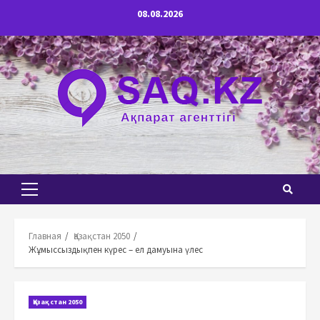
Перейти
08.08.2026
к
содержимому
Основное
меню
Главная
Қазақстан 2050
Жұмыссыздықпен күрес – ел дамуына үлес
Қазақстан 2050