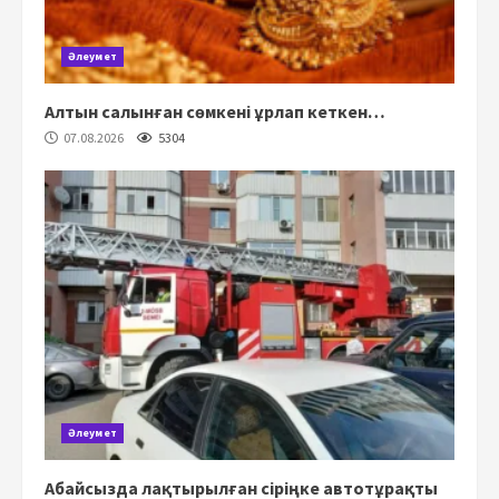
Әлеумет
Алтын салынған сөмкені ұрлап кеткен…
07.08.2026
5304
Әлеумет
Абайсызда лақтырылған сіріңке автотұрақты