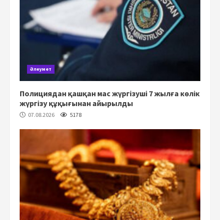
Әлеумет
Полициядан қашқан мас жүргізуші 7 жылға көлік
жүргізу құқығынан айырылды
07.08.2026
5178