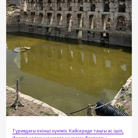
Түриядағы екінші күніміз. Кайсериде таңғы ас ішіп,
Иозгат қаласына жолға шығумен басталды.