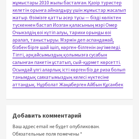
жұмыстары 2010 жылы басталған. Қазір туристер
келетін орынға айналдыру үшін жұмыстар жасалып
жатыр. Өзімізге қатты әсер тұсы — бізді көліктен
түскеннен бастап Иозган қаласының мэрі Омер
Очыкэлдің өзі күтіп алуы, тарихи орынды өзі
аралап, таныстыруы. Мэрмін деп аспандамай,
бізбен бірге шай ішіп, көрген-білгенін әңгімеледі.
Тіпті, әрқайсымыздың қолымызға сусабын
салынған пакетін ұстатып, сый-құрмет көрсетті.
Осындай үлгі аларлық істі көрген біз де риза болып
танымдық саяхатымыздың келесі нүктесіне
аттандық. Нұрболат Жаңаберген Айбын Құсанбек
Добавить комментарий
Ваш адрес email не будет опубликован.
Обязательные поля помечены
*