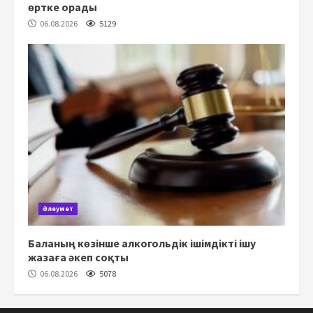
өртке орады
06.08.2026
5129
Әлеумет
Баланың көзінше алкогольдік ішімдікті ішу
жазаға әкеп соқты
06.08.2026
5078