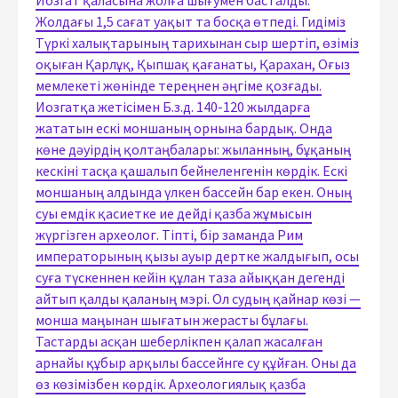
Жолдағы 1,5 сағат уақыт та босқа өтпеді. Гидіміз
Түркі халықтарының тарихынан сыр шертіп, өзіміз
оқыған Қарлұқ, Қыпшақ қағанаты, Қарахан, Оғыз
мемлекеті жөнінде тереңнен әңгіме қозғады.
Иозгатқа жетісімен Б.з.д. 140-120 жылдарға
жататын ескі моншаның орнына бардық. Онда
көне дәуірдің қолтаңбалары: жыланның, бұқаның
кескіні тасқа қашалып бейнеленгенін көрдік. Ескі
моншаның алдында үлкен бассейн бар екен. Оның
суы емдік қасиетке ие дейді қазба жұмысын
жүргізген археолог. Тіпті, бір заманда Рим
императорының қызы ауыр дертке жалдығып, осы
суға түскеннен кейін құлан таза айыққан дегенді
айтып қалды қаланың мэрі. Ол судың қайнар көзі —
монша маңынан шығатын жерасты бұлағы.
Тастарды асқан шеберлікпен қалап жасалған
арнайы құбыр арқылы бассейнге су құйған. Оны да
өз көзімізбен көрдік. Археологиялық қазба