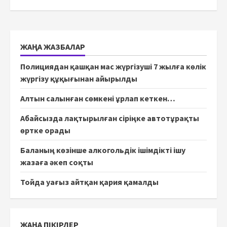
ЖАҢА ЖАЗБАЛАР
Полициядан қашқан мас жүргізуші 7 жылға көлік
жүргізу құқығынан айырылды
Алтын салынған сөмкені ұрлап кеткен…
Абайсызда лақтырылған сіріңке автотұрақты
өртке орады
Баланың көзінше алкогольдік ішімдікті ішу
жазаға әкеп соқты
Тойда уағыз айтқан қария қамалды
ЖАҢА ПІКІРЛЕР