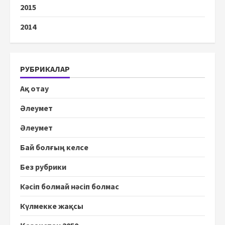
2015
2014
РУБРИКАЛАР
Ақ отау
Әлеумет
Әлеумет
Бай болғың келсе
Без рубрики
Кәсіп болмай нәсіп болмас
Күлмекке жақсы