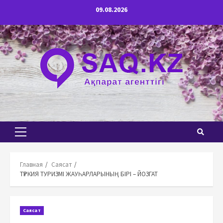
Перейти
09.08.2026
к
содержимому
Основное
меню
Главная
Саясат
ТҮРКИЯ ТУРИЗМІ ЖАУҺАРЛАРЫНЫҢ БІРІ – ЙОЗГАТ
Саясат