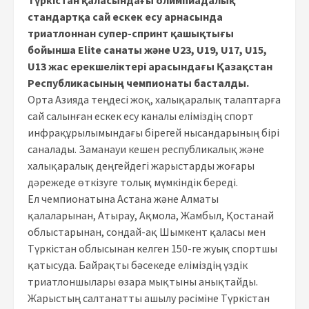
стандартқа сай ескек есу арнасында
триатлоннан супер-спринт қашықтығы
бойынша Elite санаты және U23, U19, U17, U15,
U13 жас ерекшеліктері арасындағы Қазақстан
Республикасының чемпионаты басталды.
Орта Азияда теңдесі жоқ, халықаралық талаптарға
сай салынған ескек есу каналы еліміздің спорт
инфрақұрылымындағы бірегей нысандарының бірі
саналады. Заманауи кешен республикалық және
халықаралық деңгейдегі жарыстарды жоғары
дәрежеде өткізуге толық мүмкіндік береді.
Ел чемпионатына Астана және Алматы
қалаларынан, Атырау, Ақмола, Жамбыл, Қостанай
облыстарынан, сондай-ақ Шымкент қаласы мен
Түркістан облысынан келген 150-ге жуық спортшы
қатысуда. Байрақты бәсекеде еліміздің үздік
триатлоншылары өзара мықтыны анықтайды.
Жарыстың салтанатты ашылу рәсіміне Түркістан