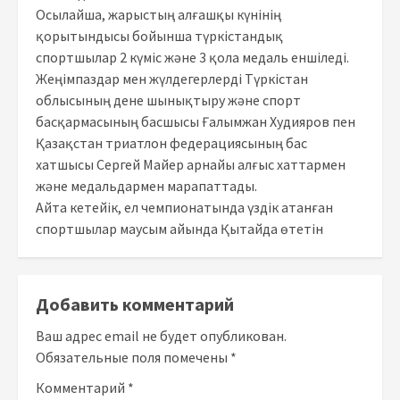
Осылайша, жарыстың алғашқы күнінің
қорытындысы бойынша түркістандық
спортшылар 2 күміс және 3 қола медаль еншіледі.
Жеңімпаздар мен жүлдегерлерді Түркістан
облысының дене шынықтыру және спорт
басқармасының басшысы Ғалымжан Худияров пен
Қазақстан триатлон федерациясының бас
хатшысы Сергей Майер арнайы алғыс хаттармен
және медальдармен марапаттады.
Айта кетейік, ел чемпионатында үздік атанған
спортшылар маусым айында Қытайда өтетін
Добавить комментарий
Ваш адрес email не будет опубликован.
Обязательные поля помечены
*
Комментарий
*