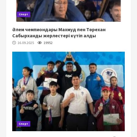
Спорт
Әлем чемпиондары Махмуд пен Төрехан
Сабырханды жерлестері күтіп алды
16.09.2025
19952
Спорт