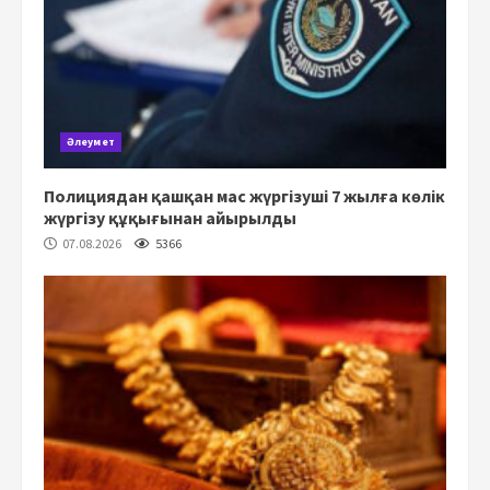
Әлеумет
Полициядан қашқан мас жүргізуші 7 жылға көлік
жүргізу құқығынан айырылды
07.08.2026
5366