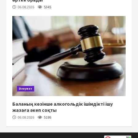
06.08.2026
5345
Әлеумет
Баланың көзінше алкогольдік ішімдікті ішу
жазаға әкеп соқты
06.08.2026
5186