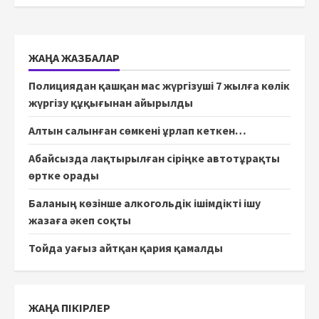
ЖАҢА ЖАЗБАЛАР
Полициядан қашқан мас жүргізуші 7 жылға көлік
жүргізу құқығынан айырылды
Алтын салынған сөмкені ұрлап кеткен…
Абайсызда лақтырылған сіріңке автотұрақты
өртке орады
Баланың көзінше алкогольдік ішімдікті ішу
жазаға әкеп соқты
Тойда уағыз айтқан қария қамалды
ЖАҢА ПІКІРЛЕР