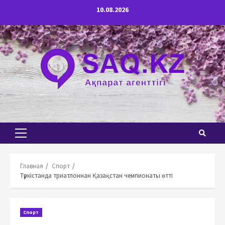
Перейти
10.08.2026
к
содержимому
Основное
меню
Главная
Спорт
Түркістанда триатлоннан Қазақстан чемпионаты өтті
Спорт