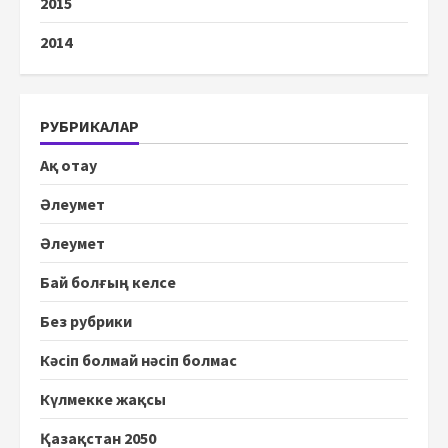
2015
2014
РУБРИКАЛАР
Ақ отау
Әлеумет
Әлеумет
Бай болғың келсе
Без рубрики
Кәсіп болмай нәсіп болмас
Күлмекке жақсы
Қазақстан 2050