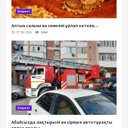
Әлеумет
Алтын салынған сөмкені ұрлап кеткен…
07.08.2026
5464
Әлеумет
Абайсызда лақтырылған сіріңке автотұрақты
өртке орады