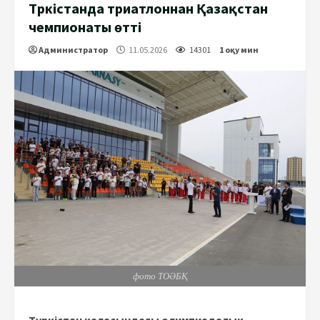
Түркістанда триатлоннан Қазақстан
чемпионаты өтті
Администратор
11.05.2026
14301
1 оқу мин
фото ТОӘБҚ
Түркістан қаласындағы олимпиадалық