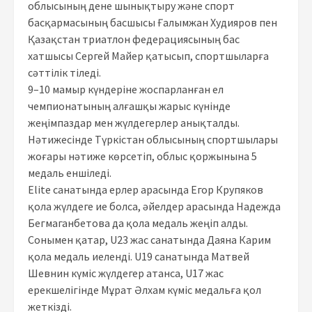
облысының дене шынықтыру және спорт
басқармасының басшысы Ғалымжан Худияров пен
Қазақстан триатлон федерациясының бас
хатшысы Сергей Майер қатысып, спортшыларға
сәттілік тіледі.
9–10 мамыр күндеріне жоспарланған ел
чемпионатының алғашқы жарыс күнінде
жеңімпаздар мен жүлдегерлер анықталды.
Нәтижесінде Түркістан облысының спортшылары
жоғары нәтиже көрсетіп, облыс қоржынына 5
медаль еншіледі.
Elite санатында ерлер арасында Егор Крупяков
қола жүлдеге ие болса, әйелдер арасында Надежда
Бегмаганбетова да қола медаль жеңіп алды.
Сонымен қатар, U23 жас санатында Даяна Карим
қола медаль иеленді. U19 санатында Матвей
Шевнин күміс жүлдегер атанса, U17 жас
ерекшелігінде Мұрат Әлхам күміс медальға қол
жеткізді.