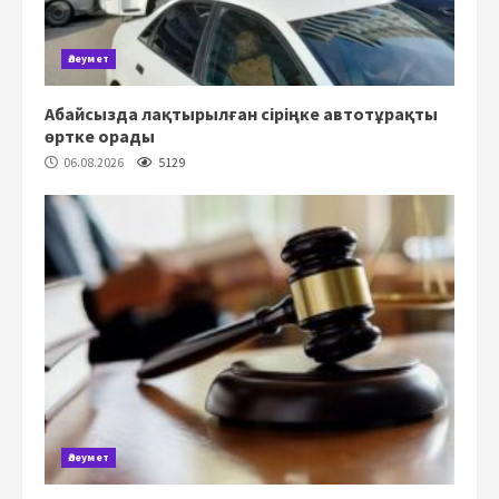
Әлеумет
Абайсызда лақтырылған сіріңке автотұрақты
өртке орады
06.08.2026
5129
Әлеумет