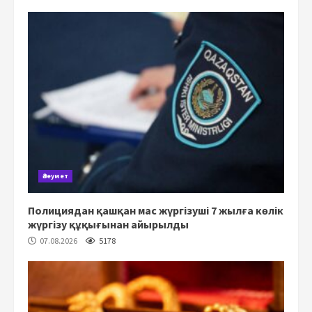
Әлеумет
Полициядан қашқан мас жүргізуші 7 жылға көлік
жүргізу құқығынан айырылды
07.08.2026
5178