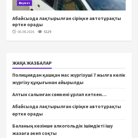
Әлеумет
Абайсызда лақтырылған сіріңке автотұрақты
өртке орады
06.08.2026
5129
ЖАҢА ЖАЗБАЛАР
Полициядан қашқан мас жүргізуші 7 жылға көлік
жүргізу құқығынан айырылды
Алтын салынған сөмкені ұрлап кеткен…
Абайсызда лақтырылған сіріңке автотұрақты
өртке орады
Баланың көзінше алкогольдік ішімдікті ішу
жазаға әкеп соқты