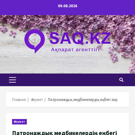
Перейти
09.08.2026
к
содержимому
Основное
меню
Главная
Әлеумет
Патронаждық медбикелердің еңбегі зор
Әлеумет
Патронаждық медбикелердің еңбегі