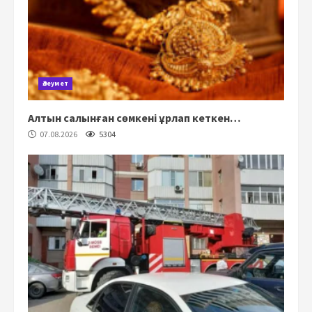
Әлеумет
Алтын салынған сөмкені ұрлап кеткен…
07.08.2026
5304