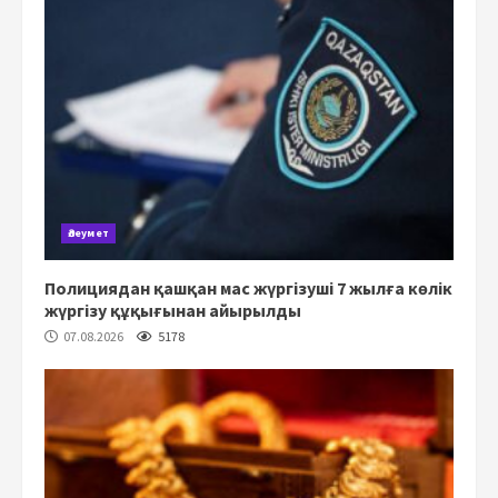
Әлеумет
Полициядан қашқан мас жүргізуші 7 жылға көлік
жүргізу құқығынан айырылды
07.08.2026
5178