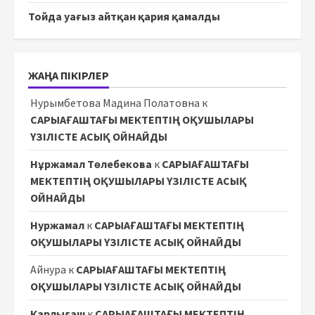
Тойда уағыз айтқан қария қамалды
ЖАҢА ПІКІРЛЕР
Нурымбетова Мадина Полатовна
к
САРЫАҒАШТАҒЫ МЕКТЕПТІҢ ОҚУШЫЛАРЫ
ҮЗІЛІСТЕ АСЫҚ ОЙНАЙДЫ
Нұржамал Төлебекова
к
САРЫАҒАШТАҒЫ
МЕКТЕПТІҢ ОҚУШЫЛАРЫ ҮЗІЛІСТЕ АСЫҚ
ОЙНАЙДЫ
Нуржамал
к
САРЫАҒАШТАҒЫ МЕКТЕПТІҢ
ОҚУШЫЛАРЫ ҮЗІЛІСТЕ АСЫҚ ОЙНАЙДЫ
Айнура
к
САРЫАҒАШТАҒЫ МЕКТЕПТІҢ
ОҚУШЫЛАРЫ ҮЗІЛІСТЕ АСЫҚ ОЙНАЙДЫ
Карлығаш
к
САРЫАҒАШТАҒЫ МЕКТЕПТІҢ