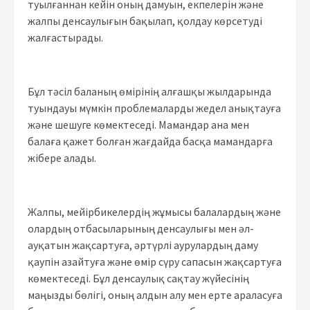
туылғаннан кейін оның дамуын, екпелерін және
жалпы денсаулығын бақылап, қолдау көрсетуді
жалғастырады.
Бұл тәсіл баланың өмірінің алғашқы жылдарында
туындауы мүмкін проблемаларды жедел анықтауға
және шешуге көмектеседі. Мамандар ана мен
балаға қажет болған жағдайда басқа мамандарға
жібере алады.
Жалпы, мейірбикелердің жұмысы балалардың және
олардың отбасыларының денсаулығы мен әл-
ауқатын жақсартуға, әртүрлі аурулардың даму
қаупін азайтуға және өмір сүру сапасын жақсартуға
көмектеседі. Бұл денсаулық сақтау жүйесінің
маңызды бөлігі, оның алдын алу мен ерте араласуға