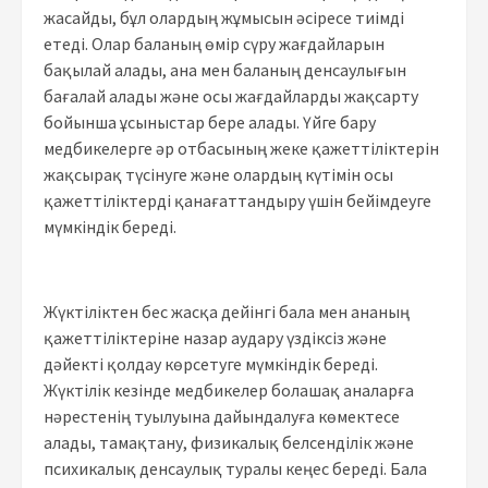
жасайды, бұл олардың жұмысын әсіресе тиімді
етеді. Олар баланың өмір сүру жағдайларын
бақылай алады, ана мен баланың денсаулығын
бағалай алады және осы жағдайларды жақсарту
бойынша ұсыныстар бере алады. Үйге бару
медбикелерге әр отбасының жеке қажеттіліктерін
жақсырақ түсінуге және олардың күтімін осы
қажеттіліктерді қанағаттандыру үшін бейімдеуге
мүмкіндік береді.
Жүктіліктен бес жасқа дейінгі бала мен ананың
қажеттіліктеріне назар аудару үздіксіз және
дәйекті қолдау көрсетуге мүмкіндік береді.
Жүктілік кезінде медбикелер болашақ аналарға
нәрестенің туылуына дайындалуға көмектесе
алады, тамақтану, физикалық белсенділік және
психикалық денсаулық туралы кеңес береді. Бала