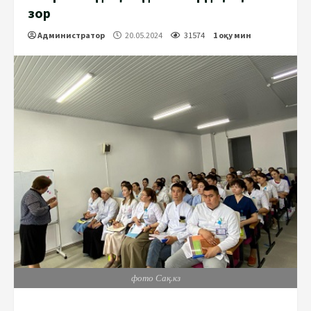
зор
Администратор
20.05.2024
31574
1 оқу мин
фото Сақ.кз