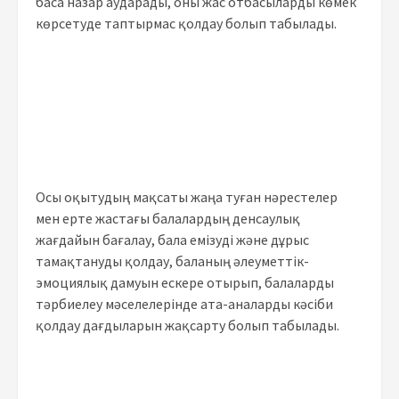
баса назар аударады, оны жас отбасыларды көмек
көрсетуде таптырмас қолдау болып табылады.
Осы оқытудың мақсаты жаңа туған нәрестелер
мен ерте жастағы балалардың денсаулық
жағдайын бағалау, бала емізуді және дұрыс
тамақтануды қолдау, баланың әлеуметтік-
эмоциялық дамуын ескере отырып, балаларды
тәрбиелеу мәселелерінде ата-аналарды кәсіби
қолдау дағдыларын жақсарту болып табылады.