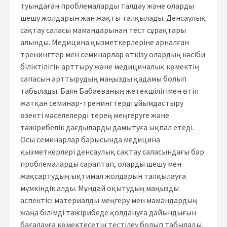
туындаған проблемаларды талдау және оларды
шешу жолдарын жан жақты талқылады. Денсаулық
сақтау саласы мамандарынан тест сұрақтары
алынды. Медицина қызметкерлеріне арналған
тренингтер мен семинарлар өткізу олардың кәсіби
біліктілігін арттыру және медициналық көмектің
сапасын арттырудың маңызды қадамы болып
табылады. Баян Бабаеваның жетекшілігімен өтіп
жатқан семинар-тренингтерді ұйымдастыру
өзекті мәселелерді терең меңгеруге және
тәжірибелік дағдыларды дамытуға ықпал етеді.
Осы семинарлар барысында медицина
қызметкерлері денсаулық сақтау саласындағы бар
проблемаларды сараптап, оларды шешу мен
жақсартудың ықтимал жолдарын талқылауға
мүмкіндік алды. Мұндай оқытудың маңызды
аспектісі материалды меңгеру мен мамандардың
жаңа білімді тәжірибеде қолдануға дайындығын
бағалауға көмектесетін тестілеу болып табылады.