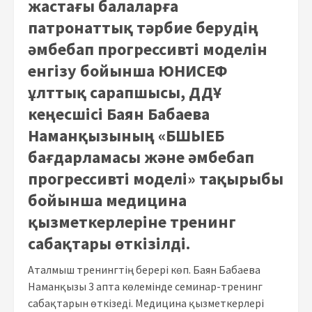
жастағы балаларға
патронаттық тәрбие берудің
әмбебап прогрессивті моделін
енгізу бойынша ЮНИСЕФ
ұлттық сарапшысы, ДДҰ
кеңесшісі Баян Бабаева
Наманқызының «БШЫЕБ
бағдарламасы және әмбебап
прогрессивті моделі» тақырыбы
бойынша медицина
қызметкерлеріне тренинг
сабақтары өткізілді.
Аталмыш тренингтің берері көп. Баян Бабаева
Наманқызы 3 апта көлемінде семинар-тренинг
сабақтарын өткізеді. Медицина қызметкерлері