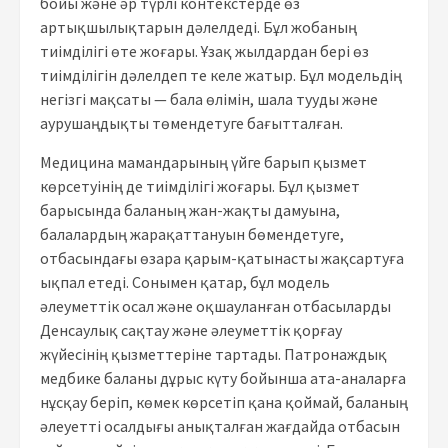
бойы және әр түрлі контекстерде өз
артықшылықтарын дәлелдеді. Бұл жобаның
тиімділігі өте жоғары. Ұзақ жылдардан бері өз
тиімділігін дәлелдеп те келе жатыр. Бұл модельдің
негізгі мақсаты — бала өлімін, шала тууды және
аурушаңдықты төмендетуге бағытталған.
Медицина мамандарының үйге барып қызмет
көрсетуінің де тиімділігі жоғары. Бұл қызмет
барысында баланың жан-жақты дамуына,
балалардың жарақаттануын бөмендетуге,
отбасындағы өзара қарым-қатынасты жақсартуға
ықпал етеді. Сонымен қатар, бұл модель
әлеуметтік осал және оқшауланған отбасыларды
Денсаулық сақтау және әлеуметтік қорғау
жүйесінің қызметтеріне тартады. Патронаждық
медбике баланы дұрыс күту бойынша ата-аналарға
нұсқау беріп, көмек көрсетіп қана қоймай, баланың
әлеуетті осалдығы анықталған жағдайда отбасын