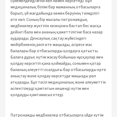
сүйемелдейді яғни көп көмек көрсетеді. Бұл
медициналық білімі бар маманның отбасыларға
барып, үй жағдайында көмек беруінің тиімділігі
өте көп. Соның бір мысалы патронаждық
медбикелер жүктілік кезеңінен бастап бес жасқа
дейінгі бала мен ананың қажеттілігіне баса назар
аударады. Денсаулық сақтау жүйесіндегі
мейірбикенің рөлі өте маңызды, әсіресе жас
балалары бар отбасыларды қолдауға қатысты.
Балаға дұрыс күтім жасау бойынша нұсқаулар мен
қолдау көрсетіп қана қоймайды, сонымен қатар
баланың әлеуетті осалдығы бар отбасыларды ерте
анықтау және қолдау көрсетуде маңызды рөл
атқарады. Бұл тәсіл медициналық және әлеуметтік
аспектілерді қамтитын кешенді күтім мен
қолдауды қамтамасыз етеді.
Патронажды медбикелер отбасыларға үйде күтім