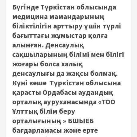
Бүгінде Түркістан облысында
медицина мамандарының
біліктілігін арттыру үшін түрлі
бағыттағы жұмыстар қолға
алынған. Денсаулық
сақшыларының білімі мен білігі
жоғары болса халық
денсаулығы да жақсы болмақ.
Күні кеше Түркістан облысына
қарасты Ордабасы аудандық
орталық ауруханасында «ТОО
Ұлттық білім беру
орталығының » БШЫЕБ
бағдарламасы және ерте