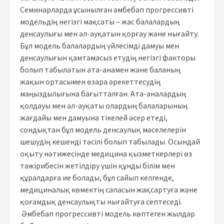
Семинарларда ұсынылған әмбебап прогрессивті
модельдің негізгі мақсаты – жас балалардың
денсаулығы мен әл-ауқатын қорғау және нығайту.
Бұл модель балалардың үйлесімді дамуы мен
денсаулығын қамтамасыз етудің негізгі факторы
болып табылатын ата-анамен және баланың
жақын ортасымен өзара әрекеттесудің
маңыздылығына бағытталған. Ата-аналардың
қолдауы мен әл-ауқаты олардың балаларының
жағдайы мен дамуына тікелей әсер етеді,
сондықтан бұл модель денсаулық мәселелерін
шешудің кешенді тәсілі болып табылады. Осындай
оқыту нәтижесінде медицина қызметкерлері өз
тәжірибесін жетілдіру үшін құнды білім мен
құралдарға ие болады, бұл сайып келгенде,
медициналық көмектің сапасын жақсартуға және
қоғамдық денсаулықты нығайтуға септеседі.
Әмбебап прогрессивті модель көптеген жылдар