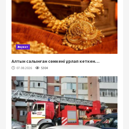
Әлеумет
Алтын салынған сөмкені ұрлап кеткен…
07.08.2026
5304