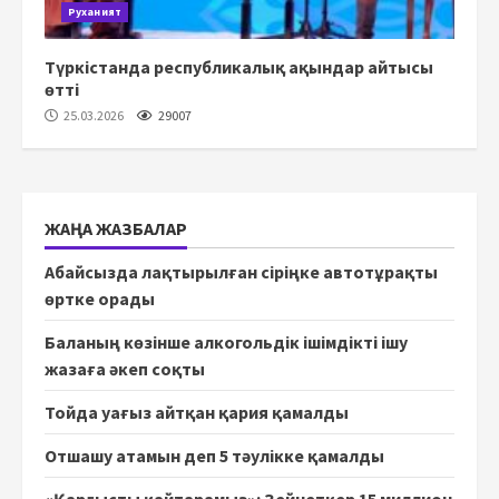
Руханият
Түркістанда республикалық ақындар айтысы
өтті
25.03.2026
29007
ЖАҢА ЖАЗБАЛАР
Абайсызда лақтырылған сіріңке автотұрақты
өртке орады
Баланың көзінше алкогольдік ішімдікті ішу
жазаға әкеп соқты
Тойда уағыз айтқан қария қамалды
Отшашу атамын деп 5 тәулікке қамалды