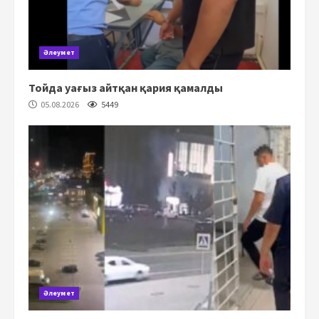
Әлеумет
Тойда уағыз айтқан қария қамалды
05.08.2026
5449
Әлеумет