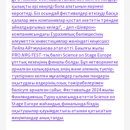
қызықты әрі көңілді бола алатынын көрнекі
көрсетеді. Біз осындай фестивалдер өткізуді басқа
қалалар мен компаниялар қостап әкететін трендке
айналдырғымыз келеді”, – деп «Шеврон»
компаниясындағы Еуразиялық бөлімшесінің
әлеуметтік инвестициялар жөніндегі кеңесшісі
Лейла Айтмуханова атап өтті. Биылғы жылы
PRO.NRG FEST-тің бөлігі Science on Stage Europe
ұлттық кезеңінің финалы болды. Бұл нетворкингке
арналған халықаралық алаң және әлемнің түкпір-
түкпірінен келген мұғалімдер ғылыми пәндерін
оқытудағы өздерінің озық тәжірибелерімен
бөлісуге арналған сайыс. Фестивальде 2024 жылы
Финляндияның Турку қаласында өтетін Science on
Stage Europe жаһандық финалында біздің
оқытушылар қауымдастығы атынан қатысатын
жеңімпаздар анықталды.