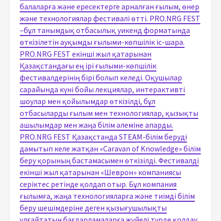
балаларға және ересектерге арналған ғылым, өнер
және технологиялар фестивалі өтті. PRO.NRG FEST
–бұл танымдық отбасылық уикенд форматында
өткізілетін ауқымды ғылыми-көпшілік іс-шара.
PRO.NRG FEST екінші жыл қатарынан
Қазақстандағы ең ірі ғылыми-көпшілік
фестивалдерінің бірі болып келеді. Оқушылар
сарайында күні бойы лекциялар, интерактивті
шоулар мен қойылымдар өткізілді, бұл
отбасыларды ғылым мен технологиялар, қызықты
ашылымдар мен жаңа білім әлеміне апарды.
PRO.NRG FEST Қазақстанда STEAM-білім беруді
дамытып келе жатқан «Caravan of Knowledge» білім
беру қорының бастамасымен өткізілді. Фестивалді
екінші жыл қатарынан «Шеврон» компаниясы
серіктес ретінде қолдап отыр. Бұл компания
ғылымға, жаңа технологияларға және тиімді білім
беру шешімдеріне деген қызығушылықты
ұлғайтатын бағдарламаларға жүйелі түрде қолдау