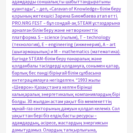
адамдарды соншалықты шабыттандыратыны
қуантады”, – деп, «Caravan of Knowledge» білім беру
қорының жетекшісі Зарина Биюмбаева атап өтті.
PRO.NRG FEST – бұл сондай-ақ STEAM ұстаздарына
арналған білім беру және нетворкингтік
платформа. S – science (ғылым), T – technology
(технология), E – engineering (инженерия), A – art
(шығармашылық) и M – mathematics (математика).
Бүгінде STEAM-білім беру пәнаралық және
қолданбалы тәсілдерді қолдануға, сонымен қатар,
барлық бес пәнді біріңғай білім сұлбасына
интеграциялауға негізделген. “1993 жылы
«Шеврон» Қазақстанға келген бірінші
халықаралық энергетикалық компаниялардың бірі
болды. 30 жылдан астам уақыт біз мемлекеттің
мұнай-газ секторының дамуын қолдап келеміз. Сол
уақыттан бері біз елдің басты ресурсы –
адамдардың, әсіресе, жастардың энергиясын
дамытудамыз. Олардың тапқырлығына,