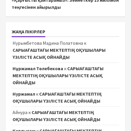
«Қарғысты қайтарамыз»: Зейнеткер 15 миллион
теңгесінен айырылды
ЖАҢА ПІКІРЛЕР
Нурымбетова Мадина Полатовна
к
САРЫАҒАШТАҒЫ МЕКТЕПТІҢ ОҚУШЫЛАРЫ
ҮЗІЛІСТЕ АСЫҚ ОЙНАЙДЫ
Нұржамал Төлебекова
к
САРЫАҒАШТАҒЫ
МЕКТЕПТІҢ ОҚУШЫЛАРЫ ҮЗІЛІСТЕ АСЫҚ
ОЙНАЙДЫ
Нуржамал
к
САРЫАҒАШТАҒЫ МЕКТЕПТІҢ
ОҚУШЫЛАРЫ ҮЗІЛІСТЕ АСЫҚ ОЙНАЙДЫ
Айнура
к
САРЫАҒАШТАҒЫ МЕКТЕПТІҢ
ОҚУШЫЛАРЫ ҮЗІЛІСТЕ АСЫҚ ОЙНАЙДЫ
Карлығаш
к
САРЫАҒАШТАҒЫ МЕКТЕПТІҢ