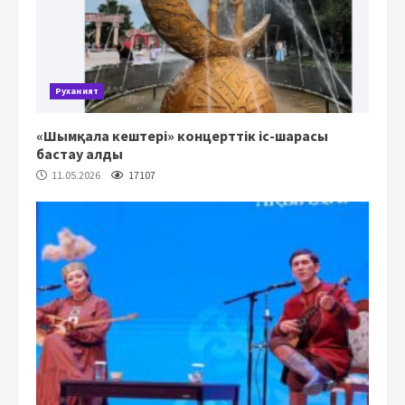
Руханият
«Шымқала кештері» концерттік іс-шарасы
бастау алды
11.05.2026
17107