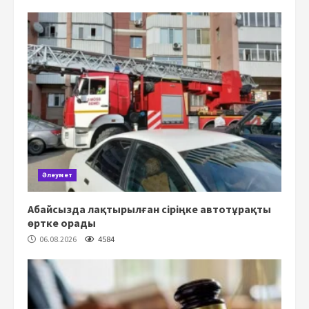
Әлеумет
Абайсызда лақтырылған сіріңке автотұрақты
өртке орады
06.08.2026
4584