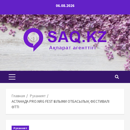
Перейти
06.08.2026
к
содержимому
Основное
меню
Главная
Руханият
АСТАНАДА PRO.NRG FEST ҒЫЛЫМИ ОТБАСЫЛЫҚ ФЕСТИВАЛІ
ӨТТІ
Руханият