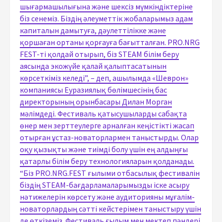
шығармашылығына және шексіз мүмкіндіктеріне
біз сенеміз. Біздің әлеуметтік жобаларымыз адам
капиталын дамытуға, дәулеттілікке және
қоршаған ортаны қорғауға бағытталған. PRO.NRG
FEST-ті қолдай отырып, біз STEAM білім беру
аясында экожүйе қалай қалыптасатынын
көрсеткіміз келеді”, – деп, ашылымда «Шеврон»
компаниясы Еуразиялық бөлімшесінің бас
директорының орынбасары Дилан Морган
мәлімдеді. Фестиваль қатысушыларды сабақта
өнер мен зерттеулерге арналған кеңістікті жасап
отырған ұстаз-новаторлармен таныстырды. Олар
оқу қызықты және тиімді болу үшін ең алдыңғы
қатарлы білім беру технологияларын қолданады.
“Біз PRO.NRG.FEST ғылыми отбасылық фестивалін
біздің STEAM-бағдарламаларымызды іске асыру
нәтижелерін көрсету және аудиторияны мұғалім-
новаторлардың сәтті кейстерімен таныстыру үшін
де өткіземіз. Фестиваль ғылым мен мектеп пәндері