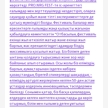
көрсетеді. PRO.NRG FEST-те іс-әрекеттегі
ғалымдар мен зерттеушілерді кездестіріп, оларға
сауалдар қойып және тіпті эксперименттерге де
қатысу мүмкіндігі болды. Фестиваль балалар мен
ересектерге ғылымды жаңа қызықты жағынан
қабылдауға көмектесетін “Отбасылық фестиваль
екінші жыл өткізіліп жатыр және екінші жыл
барлық жас ерекшелігіндегі адамдар біздің
миссиямызға қосылып жатыр. Біз білімге деген
ынтаны қолдауға тырысамыз және зор кері
байланыс алып отырамыз. Осы жолы біз еліміздің
барлық аумақтарынан іздеген көбірек
қазақстандық бірегей спикерлерді шақырдық –
еліміздің әртүрлі жерлерінен келген 50-ден астам
ұстаздар өздерінің инновациялық тәсілдерімен
бөліседі. Сонымен қатар, біз басқа қалалардан,
елдерден келген көптеген қонақтарды да көріп
отырмыз, білім мен ғылымға деген ұмтылыс