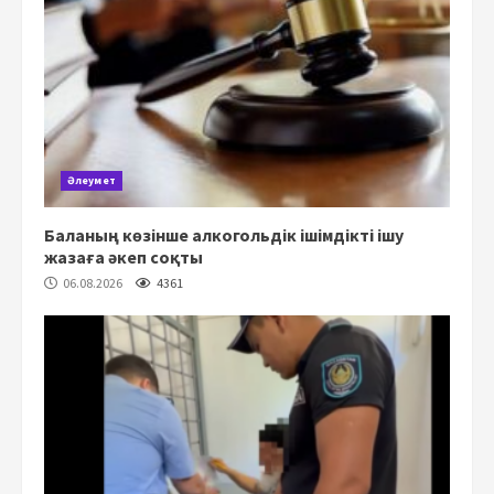
Әлеумет
Баланың көзінше алкогольдік ішімдікті ішу
жазаға әкеп соқты
06.08.2026
4361