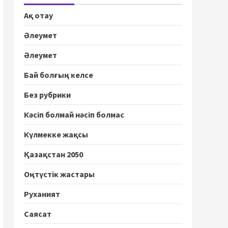
Ақ отау
Әлеумет
Әлеумет
Бай болғың келсе
Без рубрики
Кәсіп болмай нәсіп болмас
Күлмекке жақсы
Қазақстан 2050
Оңтүстік жастары
Руханият
Саясат