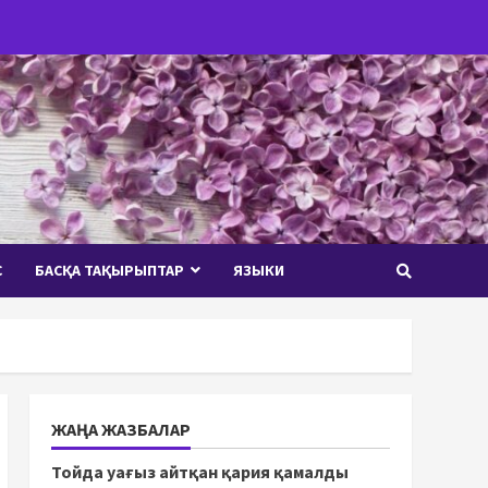
С
БАСҚА ТАҚЫРЫПТАР
ЯЗЫКИ
ЖАҢА ЖАЗБАЛАР
Тойда уағыз айтқан қария қамалды