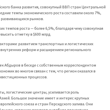
ского банка развития, совокупный ВВП стран Центральной
 средние темпы экономического роста составили около 7%,
 развивающихся рынков.
их темпов роста — более 6,5%, благодаря чему совокупная
высить отметку в $600 млрд.
факторами: развитием транспортных и логистических
 внутренних реформ и расширением регионального
ек Абдыров в беседе с собственным корреспондентом
кономик во многом связан с тем, что регион оказался в
инвестиционных процессов.
ы, логистические центры, усиливается роль
Азией. Большое значение имеет и интерес крупных
Европейского союза и стран Персидского залива. Они
рынок, источник ресурсов и удобное транзитное