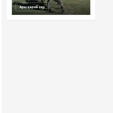
Ары қарай оқу