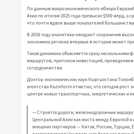
По данным макроэкономического
обзора
Евразий
Азии по итогам 2025 года превысил $500 млрд, а
что почти вдвое выше показателей большинства
В 2026 году аналитики ожидают сохранения высок
экономика региона впервые в истории может пре
Такая динамика объясняется сразу несколькими 
маршрутов, притоком инвестиций, проведением
сотрудничества.
Доктор экономических наук Кыргызстана Толонб
агентства Kazinform отметил, что сегодня рост э
центре новых транспортных, энергетических и 
— Строятся дороги, железнодорожные маршрут
Центральной Азии как моста между Европой и 
внешних партнеров — Китая, России, Турции, 
рассматривают Центральную Азию как важный 