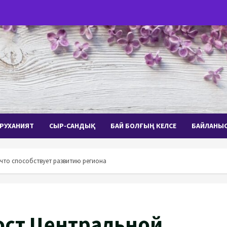
РУХАНИЯТ
СЫР-САНДЫҚ
БАЙ БОЛҒЫҢ КЕЛСЕ
БАЙЛАНЫ
что способствует развитию региона
ост Центральной