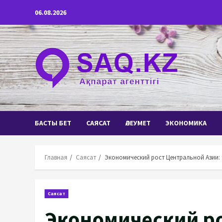
Перейти
06.08.2026
к
содержимому
БАСТЫ БЕТ
САЯСАТ
ӘЛЕУМЕТ
ЭКОНОМИКА
Главная
Саясат
Экономический рост Центральной Азии: 
Саясат
Экономический р