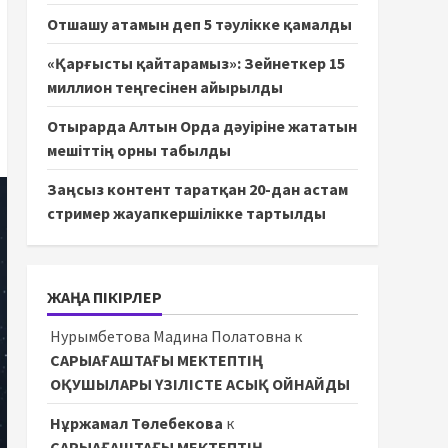
Отшашу атамын деп 5 тәулікке қамалды
«Қарғысты қайтарамыз»: Зейнеткер 15
миллион теңгесінен айырылды
Отырарда Алтын Орда дәуіріне жататын
мешіттің орны табылды
Заңсыз контент таратқан 20-дан астам
стример жауапкершілікке тартылды
ЖАҢА ПІКІРЛЕР
Нурымбетова Мадина Полатовна
к
САРЫАҒАШТАҒЫ МЕКТЕПТІҢ
ОҚУШЫЛАРЫ ҮЗІЛІСТЕ АСЫҚ ОЙНАЙДЫ
Нұржамал Төлебекова
к
САРЫАҒАШТАҒЫ МЕКТЕПТІҢ