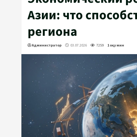
Азии: что способ
региона
Администратор
03.07.2026
7259
1 оқу мин