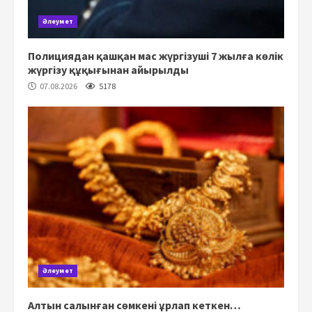
Әлеумет
Полициядан қашқан мас жүргізуші 7 жылға көлік
жүргізу құқығынан айырылды
07.08.2026
5178
Әлеумет
Алтын салынған сөмкені ұрлап кеткен…