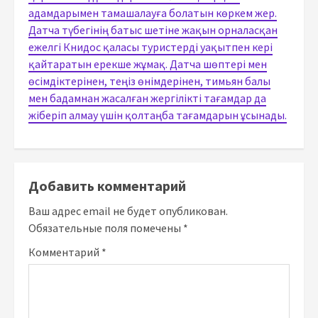
адамдарымен тамашалауға болатын көркем жер.
Датча түбегінің батыс шетіне жақын орналасқан
ежелгі Книдос қаласы туристерді уақытпен кері
қайтаратын ерекше жұмақ. Датча шөптері мен
өсімдіктерінен, теңіз өнімдерінен, тимьян балы
мен бадамнан жасалған жергілікті тағамдар да
жіберіп алмау үшін қолтаңба тағамдарын ұсынады.
Добавить комментарий
Ваш адрес email не будет опубликован.
Обязательные поля помечены
*
Комментарий
*