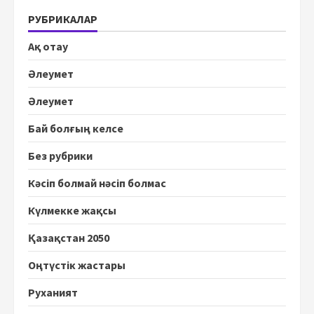
РУБРИКАЛАР
Ақ отау
Әлеумет
Әлеумет
Бай болғың келсе
Без рубрики
Кәсіп болмай нәсіп болмас
Күлмекке жақсы
Қазақстан 2050
Оңтүстік жастары
Руханият