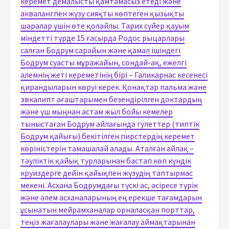
керемет демалысты қамтамасыз етеді және
аквалангпен жүзу сияқты көптеген қызықты
шаралар үшін өте қолайлы. Тарих сүйер қауым
міндетті түрде 15 ғасырда Родос рыцарлары
салған Бодрум сарайын және қамал ішіндегі
Бодрум суасты мұражайын, сондай-ақ, ежелгі
әлемнің жеті кереметінің бірі – Галикарнас кесенесі
қирандыларын көруі керек. Қонақтар пальма және
эвкалипт ағаштарымен безендірілген доктардың
және үш мыңнан астам жыл бойы кемелер
тыныстаған Бодрум айлағында гулеттер (типтік
Бодрум қайығы) бекітілген пирстердің керемет
көріністерін тамашалай алады. Аталған айлақ –
тәуліктік қайық турларынан бастап көп күндік
круиздерге дейін қайықпен жүзудің таптырмас
мекені. Асхана Бодрумдағы түскі ас, әсіресе түрік
және әлем асханаларының ең ерекше тағамдарын
ұсынатын мейрамханалар орналасқан порттар,
теңіз жағалаулары және жағалау аймақтарынан