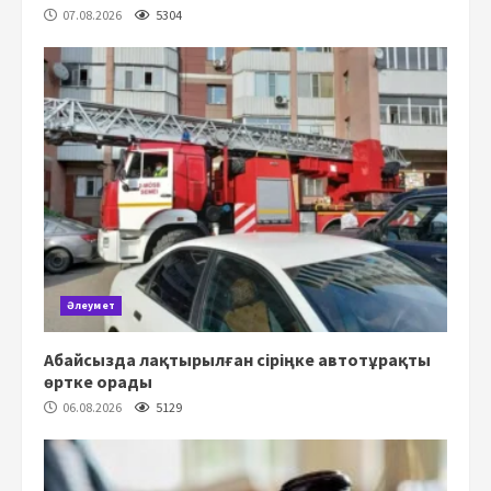
07.08.2026
5304
Әлеумет
Абайсызда лақтырылған сіріңке автотұрақты
өртке орады
06.08.2026
5129