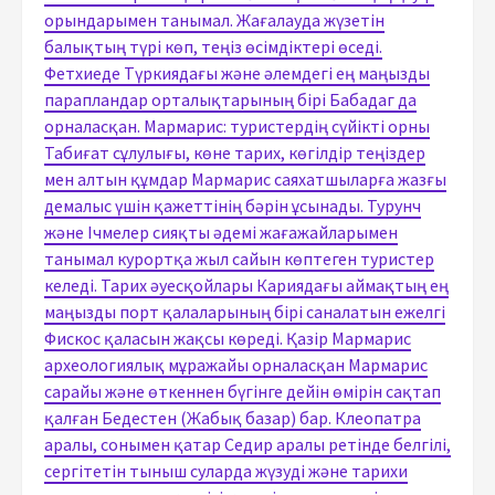
орындарымен танымал. Жағалауда жүзетін
балықтың түрі көп, теңіз өсімдіктері өседі.
Фетхиеде Түркиядағы және әлемдегі ең маңызды
парапландар орталықтарының бірі Бабадаг да
орналасқан. Мармарис: туристердің сүйікті орны
Табиғат сұлулығы, көне тарих, көгілдір теңіздер
мен алтын құмдар Мармарис саяхатшыларға жазғы
демалыс үшін қажеттінің бәрін ұсынады. Турунч
және Ічмелер сияқты әдемі жағажайларымен
танымал курортқа жыл сайын көптеген туристер
келеді. Тарих әуесқойлары Кариядағы аймақтың ең
маңызды порт қалаларының бірі саналатын ежелгі
Фискос қаласын жақсы көреді. Қазір Мармарис
археологиялық мұражайы орналасқан Мармарис
сарайы және өткеннен бүгінге дейін өмірін сақтап
қалған Бедестен (Жабық базар) бар. Клеопатра
аралы, сонымен қатар Седир аралы ретінде белгілі,
сергітетін тыныш суларда жүзуді және тарихи