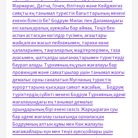
Мармарис, Датча, Гочек, Өлітеңіз және Көйджеғиз
сияқты ең танымал туристік бағыттарының мекені
екенін білесіз бе? Бодрум-Милас пен Даламандағы
екі халықаралық әуежайы бар аймақ. Теңіз бен
аспан астасқан көгілдір түсімен, ағаштары
жайқалған жасыл пейзажымен, тарихи көне
қалаларымен, таңғаларлық жәдігерлерімен, таза
ауасымен, шатқалды шығанақтарымен туристерді
баурап алады. Түркияның ең ұзын жағалауы бар
провинция және саяхатшылар үшін танымал жазғы
демалыс орны саналатын Муғланың туристік
курорттарына қысқаша саяхат жасайық… Бодрум:
түріктердің сүйікті мекені Бодрум Түркияның әдемі
жағалауындағы ең танымал демалыс
орындарының бірі екені сөзсіз. Жарқыраған суы
бар әдемі жағалау сызығында орналасқан
Бодрумның алтын құмы мен Көк жалаулы
жағажайлары күн мен теңіз әуесқойлары үшін