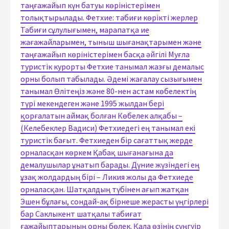
таңғажайып күн батуы көріністерімен
толықтырылады. Фетхие: табиғи көрікті жерлер
Табиғи сұлулығымен, марапатқа ие
жағажайларымен, тыныш шығанақтарымен және
таңғажайып көріністерімен басқа әйгілі Муғла
туристік курорты Фетхие танымал жазғы демалыс
орны болып табылады. Әдемі жағалау сызығымен
танымал Өлітеңіз және 80-нен астам көбелектің
түрі мекендеген және 1995 жылдан бері
қорғалатын аймақ болған Көбелек алқабы –
(Келебеклер Вадиси) Фетхиедегі ең танымал екі
туристік бағыт. Фетхиеден бір сағаттық жерде
орналасқан көркем Қабақ шығанағына да
демалушылар ұнатып барады. Дүние жүзіндегі ең
ұзақ жолдардың бірі – Ликия жолы да Фетхиеде
орналасқан. Шатқалдың түбінен ағып жатқан
Эшен бұлағы, сондай-ақ бірнеше жерасты үңгірлері
бар Саклыкент шатқалы табиғат
ғажайыптарының орны бөлек. Қала өзінің сүңгуір