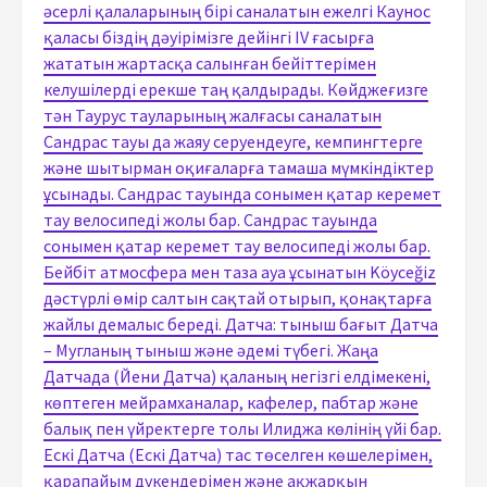
әсерлі қалаларының бірі саналатын ежелгі Каунос
қаласы біздің дәуірімізге дейінгі IV ғасырға
жататын жартасқа салынған бейіттерімен
келушілерді ерекше таң қалдырады. Көйджеғизге
тән Таурус тауларының жалғасы саналатын
Сандрас тауы да жаяу серуендеуге, кемпингтерге
және шытырман оқиғаларға тамаша мүмкіндіктер
ұсынады. Сандрас тауында сонымен қатар керемет
тау велосипеді жолы бар. Сандрас тауында
сонымен қатар керемет тау велосипеді жолы бар.
Бейбіт атмосфера мен таза ауа ұсынатын Köyceğiz
дәстүрлі өмір салтын сақтай отырып, қонақтарға
жайлы демалыс береді. Датча: тыныш бағыт Датча
– Мугланың тыныш және әдемі түбегі. Жаңа
Датчада (Йени Датча) қаланың негізгі елдімекені,
көптеген мейрамханалар, кафелер, пабтар және
балық пен үйректерге толы Илиджа көлінің үйі бар.
Ескі Датча (Ескі Датча) тас төселген көшелерімен,
қарапайым дүкендерімен және ақжарқын