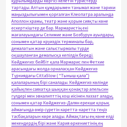
құрылымдарды көргісі келетін туристерді
тартады. Алтын құмдарымен танымал және тарихи
маңыздылығымен қорғалған Клеопатра аралында
Аполлон храмы, театр және қорым сияқты көне
ескерткіштер де бар. Мармаристің екі
жағалауындағы Селимие және Бозбурун ауылдары,
сонымен қатар круиздік терминалы бар,
демалатын және салыстырмалы түрде
оқшауланған демалысқа кепілдік береді.
Көйджеғиз: бейбіт қала Мармарис пен Фетхие
арасындағы жолда орналасқан Көйджеғиз
Түркиядағы CittaSlow ( “Тыныш қала”)
қалаларының бірі саналады. Көйджеғиз көлінде
қайықпен саяхатқа шыққан қонақтар апельсин
гүлдері мен эвкалипттің хош иісінен ләззат алады,
сонымен қатар Көйджеғиз-Далян ерекше қорық
аймағында өмір сүретін каретта-каретта теңіз
тасбақаларын көре алады. Аймақтағы ең көне елді
мекендердің бірі және Кария өркениетінің ең