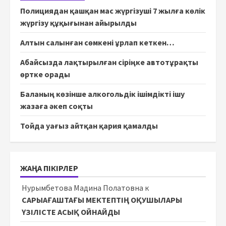
Полициядан қашқан мас жүргізуші 7 жылға көлік
жүргізу құқығынан айырылды
Алтын салынған сөмкені ұрлап кеткен…
Абайсызда лақтырылған сіріңке автотұрақты
өртке орады
Баланың көзінше алкогольдік ішімдікті ішу
жазаға әкеп соқты
Тойда уағыз айтқан қария қамалды
ЖАҢА ПІКІРЛЕР
Нурымбетова Мадина Полатовна
к
САРЫАҒАШТАҒЫ МЕКТЕПТІҢ ОҚУШЫЛАРЫ
ҮЗІЛІСТЕ АСЫҚ ОЙНАЙДЫ