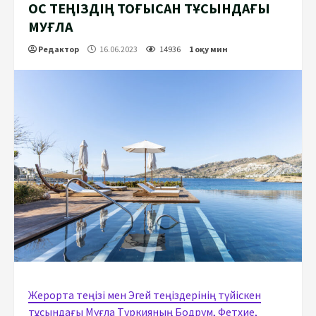
ҚОС ТЕҢІЗДІҢ ТОҒЫСҚАН ТҰСЫНДАҒЫ
МУҒЛА
Редактор
16.06.2023
14936
1 оқу мин
Жерорта теңізі мен Эгей теңіздерінің түйіскен
тұсындағы Муғла Түркияның Бодрум, Фетхие,