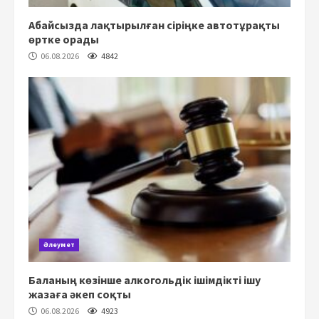
Абайсызда лақтырылған сіріңке автотұрақты
өртке орады
06.08.2026
4842
Әлеумет
Баланың көзінше алкогольдік ішімдікті ішу
жазаға әкеп соқты
06.08.2026
4923