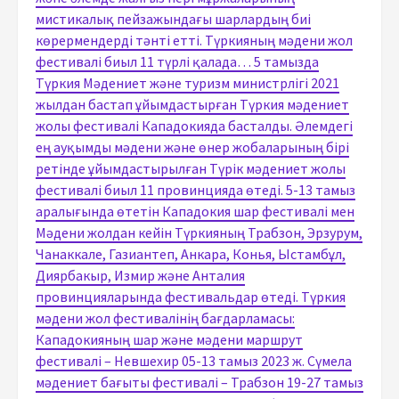
мистикалық пейзажындағы шарлардың биі
көрермендерді тәнті етті. Түркияның мәдени жол
фестивалі биыл 11 түрлі қалада… 5 тамызда
Түркия Мәдениет және туризм министрлігі 2021
жылдан бастап ұйымдастырған Түркия мәдениет
жолы фестивалі Кападокияда басталды. Әлемдегі
ең ауқымды мәдени және өнер жобаларының бірі
ретінде ұйымдастырылған Түрік мәдениет жолы
фестивалі биыл 11 провинцияда өтеді. 5-13 тамыз
аралығында өтетін Кападокия шар фестивалі мен
Мәдени жолдан кейін Түркияның Трабзон, Эрзурум,
Чанаккале, Газиантеп, Анкара, Конья, Ыстамбұл,
Диярбакыр, Измир және Анталия
провинцияларында фестивальдар өтеді. Түркия
мәдени жол фестивалінің бағдарламасы:
Кападокияның шар және мәдени маршрут
фестивалі – Невшехир 05-13 тамыз 2023 ж. Сүмела
мәдениет бағыты фестивалі – Трабзон 19-27 тамыз