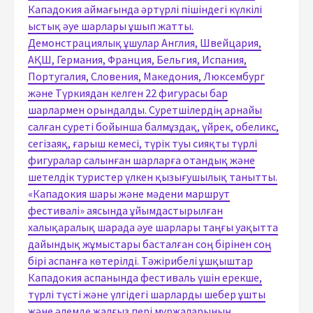
Кападокия аймағында әртүрлі пішіндегі күлкілі
ыстық әуе шарлары ұшып жатты.
Демонстрациялық ұшулар Англия, Швейцария,
АҚШ, Германия, Франция, Бельгия, Испания,
Португалия, Словения, Македония, Люксембург
және Түркиядан келген 22 фигурасы бар
шарлармен орындалды. Суретшілердің арнайы
салған суреті бойынша балмұздақ, үйрек, обеликс,
сегізаяқ, ғарыш кемесі, түрік туы сияқты түрлі
фигуралар салынған шарларға отандық және
шетелдік туристер үлкен қызығушылық танытты.
«Кападокия шары және мәдени маршрут
фестивалі» аясында ұйымдастырылған
халықаралық шарада әуе шарлары таңғы уақытта
дайындық жұмыстары басталған соң бірінен соң
бірі аспанға көтерілді. Тәжірибелі ұшқыштар
Кападокия аспанында фестиваль үшін ерекше,
түрлі түсті және үлгідегі шарларды шебер ұшты
және әлемде жалғыз пері мұржаларының