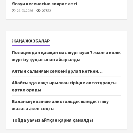
Ясауи кесенесіне зиярат етті
21.03.2026
27522
ЖАҢА ЖАЗБАЛАР
Полициядан қашқан мас жүргізуші 7 жылға көлік
жүргізу құқығынан айырылды
Алтын салынған сөмкені ұрлап кеткен…
Абайсызда лақтырылған сіріңке автотұрақты
өртке орады
Баланың көзінше алкогольдік ішімдікті ішу
жазаға әкеп соқты
Тойда уағыз айтқан қария қамалды