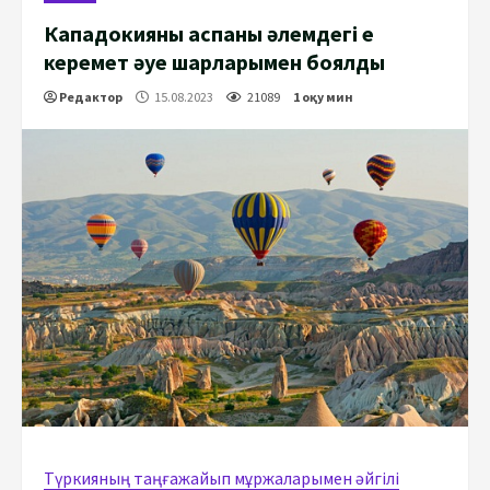
Кападокияның аспаны әлемдегі ең
керемет әуе шарларымен боялды
Редактор
15.08.2023
21089
1 оқу мин
Түркияның таңғажайып мұржаларымен әйгілі