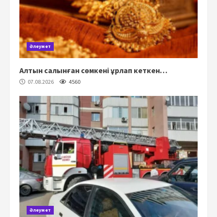
Әлеумет
Алтын салынған сөмкені ұрлап кеткен…
07.08.2026
4560
Әлеумет