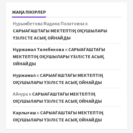
ЖАҢА ПІКІРЛЕР
Нурымбетова Мадина Полатовна
к
САРЫАҒАШТАҒЫ МЕКТЕПТІҢ ОҚУШЫЛАРЫ
ҮЗІЛІСТЕ АСЫҚ ОЙНАЙДЫ
Нұржамал Төлебекова
к
САРЫАҒАШТАҒЫ
МЕКТЕПТІҢ ОҚУШЫЛАРЫ ҮЗІЛІСТЕ АСЫҚ
ОЙНАЙДЫ
Нуржамал
к
САРЫАҒАШТАҒЫ МЕКТЕПТІҢ
ОҚУШЫЛАРЫ ҮЗІЛІСТЕ АСЫҚ ОЙНАЙДЫ
Айнура
к
САРЫАҒАШТАҒЫ МЕКТЕПТІҢ
ОҚУШЫЛАРЫ ҮЗІЛІСТЕ АСЫҚ ОЙНАЙДЫ
Карлығаш
к
САРЫАҒАШТАҒЫ МЕКТЕПТІҢ
ОҚУШЫЛАРЫ ҮЗІЛІСТЕ АСЫҚ ОЙНАЙДЫ