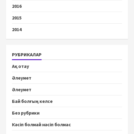
2016
2015
2014
РУБРИКАЛАР
Ақ отау
Әлеумет
Әлеумет
Бай болғың келсе
Без рубрики
Кәсіп болмай нәсіп болмас