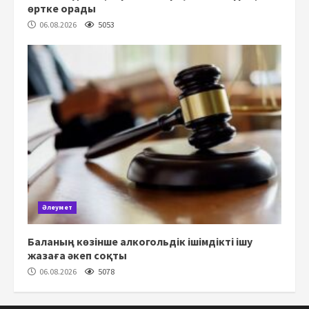
өртке орады
06.08.2026
5053
Әлеумет
Баланың көзінше алкогольдік ішімдікті ішу
жазаға әкеп соқты
06.08.2026
5078