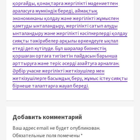
қорғайды, қонақтарға жергілікті мәдениетпен
араласуға мүмкіндік береді, аймақтық
экономиканы қолдау және жергілікті жұмыспен
қамтуды ынталандыру, жергілікті сатып алуды
ынталандыру және жергілікті кәсіпкерлерді қолдау
сияқты тәжірибелер арқылы өркендеуге ықпал
етеді деп күтілуде. Бұл шаралар бизнестің
қоршаған ортаға тигізетін пайдасын барынша
арттыруға және теріс әсерді азайтуға арналған.
Әрбір учаске жергілікті жеткізушілер мен
жеткізушілерге басымдық беру, жұмыс істеу сияқты
бірнеше талаптарға жауап береді.
Добавить комментарий
Ваш адрес email не будет опубликован.
Обязательные поля помечены
*