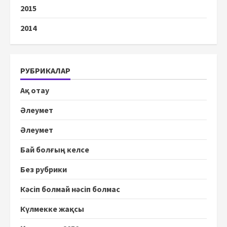
2015
2014
РУБРИКАЛАР
Ақ отау
Әлеумет
Әлеумет
Бай болғың келсе
Без рубрики
Кәсіп болмай нәсіп болмас
Күлмекке жақсы