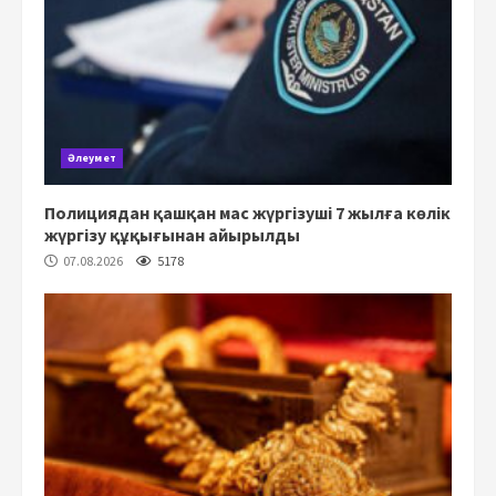
Әлеумет
Полициядан қашқан мас жүргізуші 7 жылға көлік
жүргізу құқығынан айырылды
07.08.2026
5178