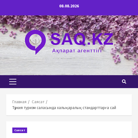
Перейти
08.08.2026
к
содержимому
Основное
меню
Главная
Саясат
Түркия туризм саласында халықаралық стандарттарға сай
Саясат