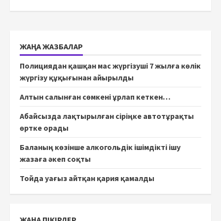
ЖАҢА ЖАЗБАЛАР
Полициядан қашқан мас жүргізуші 7 жылға көлік
жүргізу құқығынан айырылды
Алтын салынған сөмкені ұрлап кеткен…
Абайсызда лақтырылған сіріңке автотұрақты
өртке орады
Баланың көзінше алкогольдік ішімдікті ішу
жазаға әкеп соқты
Тойда уағыз айтқан қария қамалды
ЖАҢА ПІКІРЛЕР