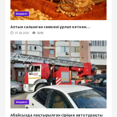
Әлеумет
Алтын салынған сөмкені ұрлап кеткен…
07.08.2026
5295
Әлеумет
Абайсызда лақтырылған сіріңке автотұрақты