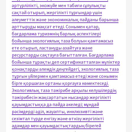
әртүрлілікті, экожүйе мен табиғи сұлулықты
сақтай отырып, жергілікті тұрғындар үшін
әлеуметтік және экономикалық пайданы барынша
арттыруды мақсат етеді. Сонымен қатар,
бағдарлама туризмнің барлық аспектілері
бойынша экологиялық таза болуын қамтамасыз
ете отырып, ластануды азайтуға және
ресурстарды сақтауға бағытталған. Бағдарлама
бойынша тұрақты деп сертификатталған мүліктер
қонақтарды әлемдік деңгейдегі, экологиялық таза
тұрғын үйлермен қамтамасыз етеді және сонымен
бірге қоршаған ортаны қорғауға көмектеседі.
Экологиялық таза тәжірибе арқылы келушілердің
тәжірибесін жақсартатын нысандар жергілікті
қауымдастыққа да пайда әкеледі; мұндай
рәсімдерді әділ, жауапты, инклюзивті және
сезімтал түрде енгізу және өткізу жергілікті
адамдар мен қауымдастықтардың бірегей