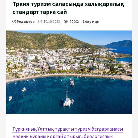
Түркия туризм саласында халықаралық
стандарттарға сай
Редактор
10.10.2023
20002
1 оқу мин
Түркияның Ұлттық тұрақты туризм бағдарламасы
мәдени мұраны қорғай отырып, биологиялық