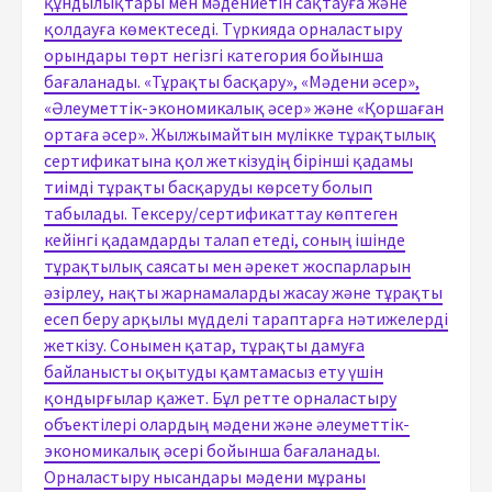
құндылықтары мен мәдениетін сақтауға және
қолдауға көмектеседі. Түркияда орналастыру
орындары төрт негізгі категория бойынша
бағаланады. «Тұрақты басқару», «Мәдени әсер»,
«Әлеуметтік-экономикалық әсер» және «Қоршаған
ортаға әсер». Жылжымайтын мүлікке тұрақтылық
сертификатына қол жеткізудің бірінші қадамы
тиімді тұрақты басқаруды көрсету болып
табылады. Тексеру/сертификаттау көптеген
кейінгі қадамдарды талап етеді, соның ішінде
тұрақтылық саясаты мен әрекет жоспарларын
әзірлеу, нақты жарнамаларды жасау және тұрақты
есеп беру арқылы мүдделі тараптарға нәтижелерді
жеткізу. Сонымен қатар, тұрақты дамуға
байланысты оқытуды қамтамасыз ету үшін
қондырғылар қажет. Бұл ретте орналастыру
объектілері олардың мәдени және әлеуметтік-
экономикалық әсері бойынша бағаланады.
Орналастыру нысандары мәдени мұраны