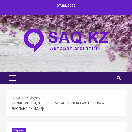
Перейти
07.08.2026
к
содержимому
Основное
меню
Главная
Әлеумет
ТҮРКІСТАН: БӘЙДІБЕКТІК ЖАСТАР ЖАЛҒЫЗБАСТЫ АНАҒА
БАСПАНА СЫЙЛАДЫ
Әлеумет