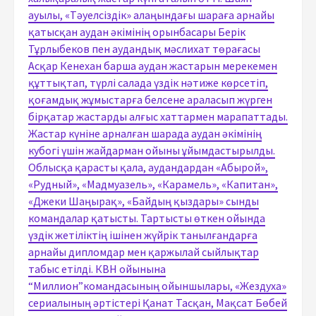
ауылы, «Тәуелсіздік» алаңындағы шараға арнайы
қатысқан аудан әкімінің орынбасары Берік
Тұрлыбеков пен аудандық мәслихат төрағасы
Асқар Кенехан барша аудан жастарын мерекемен
құттықтап, түрлі салада үздік нәтиже көрсетіп,
қоғамдық жұмыстарға белсене араласып жүрген
бірқатар жастарды алғыс хаттармен марапаттады.
Жастар күніне арналған шарада аудан әкімінің
кубогі үшін жайдарман ойыны ұйымдастырылды.
Облысқа қарасты қала, аудандардан «Абырой»,
«Рудный», «Мадмуазель», «Карамель», «Капитан»,
«Джеки Шаңырақ», «Байдың қыздары» сынды
командалар қатысты. Тартысты өткен ойында
үздік жетіліктің ішінен жүйрік танылғандарға
арнайы дипломдар мен қаржылай сыйлықтар
табыс етілді. КВН ойынына
“Миллион”командасының ойыншылары, «Жездуха»
сериалының әртістері Қанат Тасқан, Мақсат Бөбей