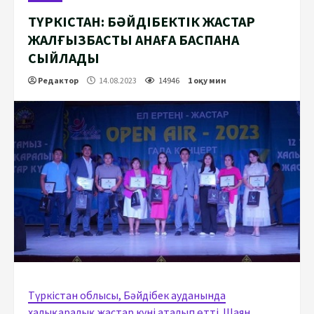
ТҮРКІСТАН: БӘЙДІБЕКТІК ЖАСТАР
ЖАЛҒЫЗБАСТЫ АНАҒА БАСПАНА
СЫЙЛАДЫ
Редактор
14.08.2023
14946
1 оқу мин
Түркістан облысы, Бәйдібек ауданында
халықаралық жастар күні аталып өтті. Шаян