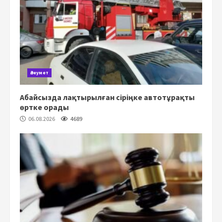
Әлеумет
Абайсызда лақтырылған сіріңке автотұрақты
өртке орады
06.08.2026
4689