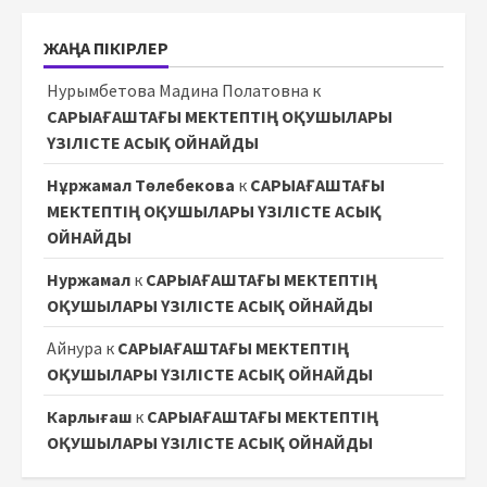
ЖАҢА ПІКІРЛЕР
Нурымбетова Мадина Полатовна
к
САРЫАҒАШТАҒЫ МЕКТЕПТІҢ ОҚУШЫЛАРЫ
ҮЗІЛІСТЕ АСЫҚ ОЙНАЙДЫ
Нұржамал Төлебекова
к
САРЫАҒАШТАҒЫ
МЕКТЕПТІҢ ОҚУШЫЛАРЫ ҮЗІЛІСТЕ АСЫҚ
ОЙНАЙДЫ
Нуржамал
к
САРЫАҒАШТАҒЫ МЕКТЕПТІҢ
ОҚУШЫЛАРЫ ҮЗІЛІСТЕ АСЫҚ ОЙНАЙДЫ
Айнура
к
САРЫАҒАШТАҒЫ МЕКТЕПТІҢ
ОҚУШЫЛАРЫ ҮЗІЛІСТЕ АСЫҚ ОЙНАЙДЫ
Карлығаш
к
САРЫАҒАШТАҒЫ МЕКТЕПТІҢ
ОҚУШЫЛАРЫ ҮЗІЛІСТЕ АСЫҚ ОЙНАЙДЫ