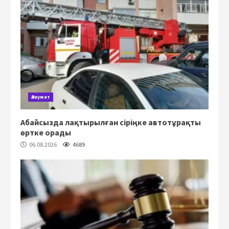
Әлеумет
Абайсызда лақтырылған сіріңке автотұрақты
өртке орады
06.08.2026
4689