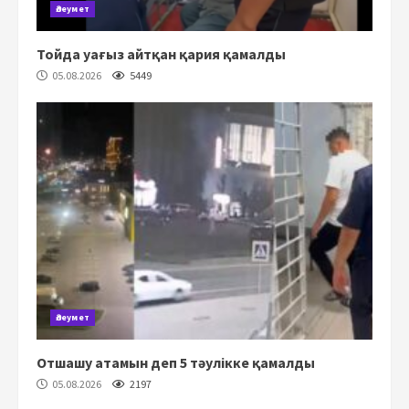
Әлеумет
Тойда уағыз айтқан қария қамалды
05.08.2026
5449
Әлеумет
Отшашу атамын деп 5 тәулікке қамалды
05.08.2026
2197