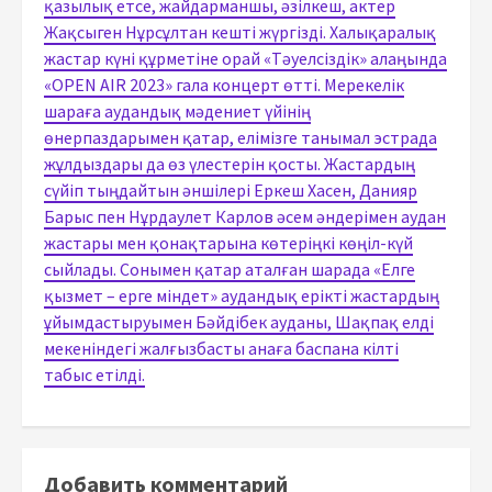
қазылық етсе, жайдарманшы, әзілкеш, актер
Жақсыген Нұрсұлтан кешті жүргізді. Халықаралық
жастар күні құрметіне орай «Тәуелсіздік» алаңында
«OPEN AIR 2023» гала концерт өтті. Мерекелік
шараға аудандық мәдениет үйінің
өнерпаздарымен қатар, елімізге танымал эстрада
жұлдыздары да өз үлестерін қосты. Жастардың
сүйіп тыңдайтын әншілері Еркеш Хасен, Данияр
Барыс пен Нұрдаулет Карлов әсем әндерімен аудан
жастары мен қонақтарына көтеріңкі көңіл-күй
сыйлады. Сонымен қатар аталған шарада «Елге
қызмет – ерге міндет» аудандық ерікті жастардың
ұйымдастыруымен Бәйдібек ауданы, Шақпақ елді
мекеніндегі жалғызбасты анаға баспана кілті
табыс етілді.
Добавить комментарий