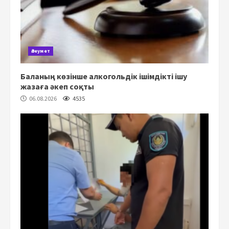
Әлеумет
Баланың көзінше алкогольдік ішімдікті ішу
жазаға әкеп соқты
06.08.2026
4535