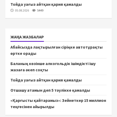
Тойда уағыз айтқан қария қамалды
05.08.2026
5449
ЖАҢА ЖАЗБАЛАР
Абайсызда лақтырылған сіріңке автотұрақты
өртке орады
Баланың көзінше алкогольдік ішімдікті ішу
жазаға әкеп соқты
Тойда уағыз айтқан қария қамалды
Отшашу атамын деп 5 тәулікке қамалды
«Қарғысты қайтарамыз»: Зейнеткер 15 миллион
теңгесінен айырылды