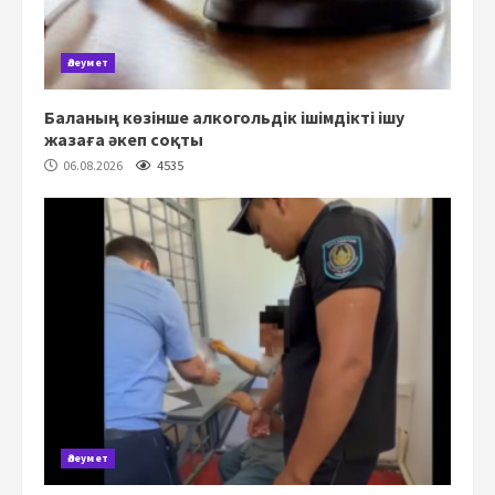
Әлеумет
Баланың көзінше алкогольдік ішімдікті ішу
жазаға әкеп соқты
06.08.2026
4535
Әлеумет