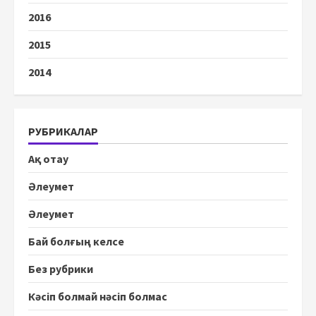
2016
2015
2014
РУБРИКАЛАР
Ақ отау
Әлеумет
Әлеумет
Бай болғың келсе
Без рубрики
Кәсіп болмай нәсіп болмас