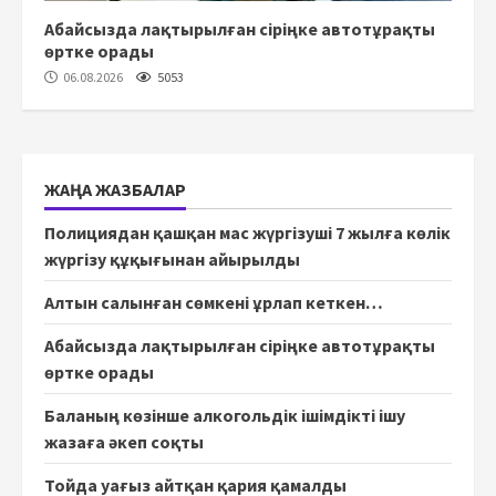
Абайсызда лақтырылған сіріңке автотұрақты
өртке орады
06.08.2026
5053
ЖАҢА ЖАЗБАЛАР
Полициядан қашқан мас жүргізуші 7 жылға көлік
жүргізу құқығынан айырылды
Алтын салынған сөмкені ұрлап кеткен…
Абайсызда лақтырылған сіріңке автотұрақты
өртке орады
Баланың көзінше алкогольдік ішімдікті ішу
жазаға әкеп соқты
Тойда уағыз айтқан қария қамалды