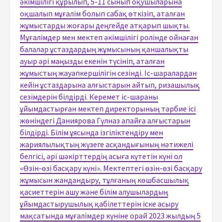
әкімшілігі құрылып, 5-11 сынып оқушыларына
оқшалып мұғалім болып сабақ өткізіп, аталған
жұмыстарды жоғары деңгейде атқарып шықты.
Мұғалімдер мен мектеп әкімшілігі ролінде ойнаған
балалар ұстаздардың жұмысының қаншалықты
ауыр әрі маңызды екенін түсініп, аталған
жұмыстың жауапкершілігін сезінді. Іс-шаралардан
кейін ұстаздарына алғыстарын айтып, ризашылық
сезімдерін білдірді. Керемет іс-шараны
ұйымдастырған мектеп директорының тәрбие ісі
жөніндегі Даниярова Гүлназ апайға алғыстарын
білдірді. Білім ұясында ізгіліктендіру мен
жариялылықтың жүзеге асқандығының нәтижелі
белгісі, әрі шәкірттердің асыға күтетін күні ол
«Өзін-өзі басқару күні». Мектептегі өзін-өзі басқару
жұмысын жандандыру, тұлғаның көшбасшылық
қасиеттерін ашу және білім алушылардың
ұйымдастырушылық қабілеттерін іске асыру
мақсатында мұғалімдер күніне орай 2023 жылдың 5