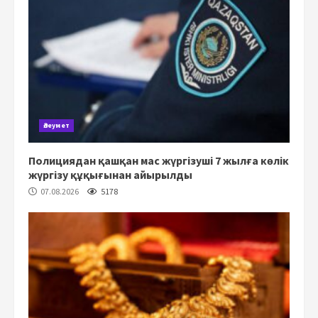
Әлеумет
Полициядан қашқан мас жүргізуші 7 жылға көлік
жүргізу құқығынан айырылды
07.08.2026
5178