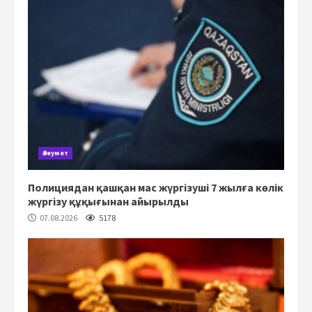
Әлеумет
Полициядан қашқан мас жүргізуші 7 жылға көлік
жүргізу құқығынан айырылды
07.08.2026
5178