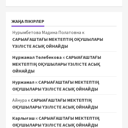
ЖАҢА ПІКІРЛЕР
Нурымбетова Мадина Полатовна
к
САРЫАҒАШТАҒЫ МЕКТЕПТІҢ ОҚУШЫЛАРЫ
ҮЗІЛІСТЕ АСЫҚ ОЙНАЙДЫ
Нұржамал Төлебекова
к
САРЫАҒАШТАҒЫ
МЕКТЕПТІҢ ОҚУШЫЛАРЫ ҮЗІЛІСТЕ АСЫҚ
ОЙНАЙДЫ
Нуржамал
к
САРЫАҒАШТАҒЫ МЕКТЕПТІҢ
ОҚУШЫЛАРЫ ҮЗІЛІСТЕ АСЫҚ ОЙНАЙДЫ
Айнура
к
САРЫАҒАШТАҒЫ МЕКТЕПТІҢ
ОҚУШЫЛАРЫ ҮЗІЛІСТЕ АСЫҚ ОЙНАЙДЫ
Карлығаш
к
САРЫАҒАШТАҒЫ МЕКТЕПТІҢ
ОҚУШЫЛАРЫ ҮЗІЛІСТЕ АСЫҚ ОЙНАЙДЫ