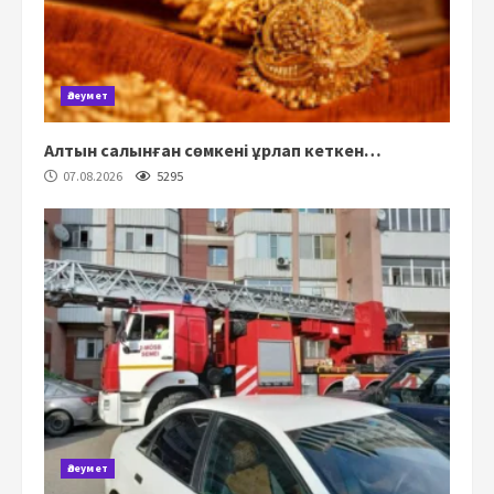
Әлеумет
Алтын салынған сөмкені ұрлап кеткен…
07.08.2026
5295
Әлеумет