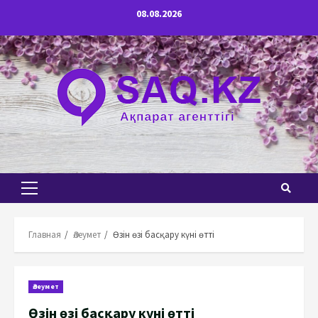
Перейти
08.08.2026
к
содержимому
Основное
меню
Главная
Әлеумет
Өзін өзі басқару күні өтті
Әлеумет
Өзін өзі басқару күні өтті