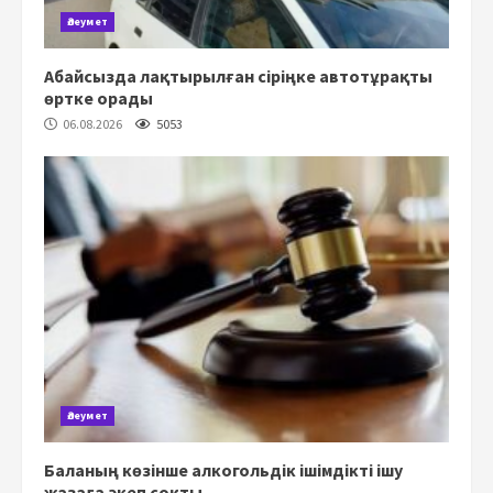
Әлеумет
Абайсызда лақтырылған сіріңке автотұрақты
өртке орады
06.08.2026
5053
Әлеумет
Баланың көзінше алкогольдік ішімдікті ішу
жазаға әкеп соқты