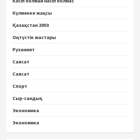
Кәсіп болмай нәсіп болмас
Күлмекке жақсы
Қазақстан 2050
Оңтүстік жастары
Руханият
Саясат
Саясат
Спорт
Сыр-сандық
Экономика
Экономика