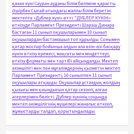
қазан күні Сауран ауданы білім бөліміне қарасты
Әшірбек Сығай атындағы жалпы білім беретін
мектепте «Дублер күні» өтті. “ДУБЛЕР КҮНІН»
өткізуде Парламент Президенті Шараш Динара
бастаған 11 сынып оқушыларымен 10 сынып
оқушылардан бастамашыл топ құрылды. Сонымен
қатар жоспар бойынша алдын ала өзін-өзі басқару
күнін өткізу ережесі, мақсаты мен міндеттері,
өткізу форматы мен тәртібі айқындалды. Мектеп
әкімшілігі мен пән мұғалімдерінің қызметін мектеп
Парламент Президенті, 10 сыныппен 11 сынып
оқушылары атқарды. Оқушылар ұстаздық жолдың
қызығы мен қиындығын қатар сезініп, алған
әсерлерімен бөлісті. Дублер күнінің соңында
мектеп әкімшілігінің мүшелері жиналыс өткізіп,
жұмыстарды талдап, қорытындылады.