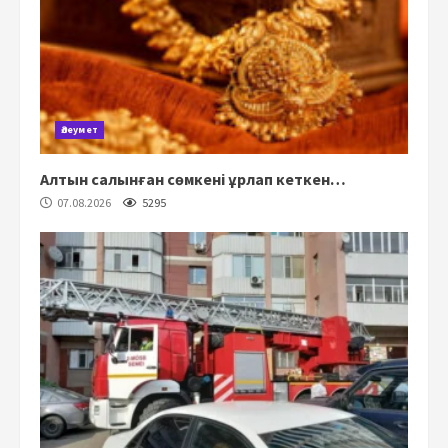
Әлеумет
Алтын салынған сөмкені ұрлап кеткен…
07.08.2026
5295