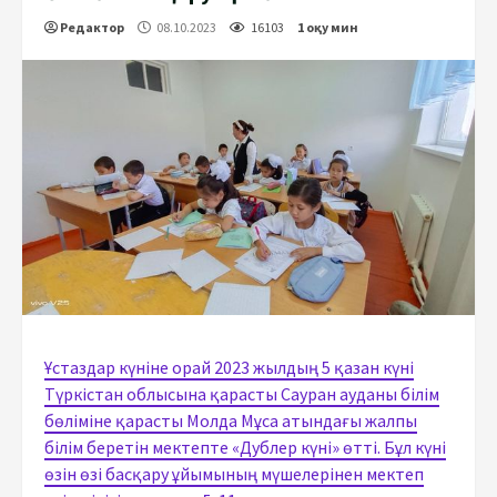
Редактор
08.10.2023
16103
1 оқу мин
Ұстаздар күніне орай 2023 жылдың 5 қазан күні
Түркістан облысына қарасты Сауран ауданы білім
бөліміне қарасты Молда Мұса атындағы жалпы
білім беретін мектепте «Дублер күні» өтті. Бұл күні
өзін өзі басқару ұйымының мүшелерінен мектеп