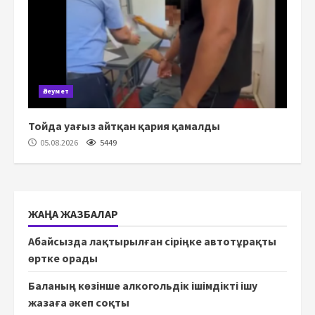
Әлеумет
Тойда уағыз айтқан қария қамалды
05.08.2026
5449
ЖАҢА ЖАЗБАЛАР
Абайсызда лақтырылған сіріңке автотұрақты
өртке орады
Баланың көзінше алкогольдік ішімдікті ішу
жазаға әкеп соқты