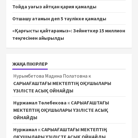
Тойда уағыз айтқан қария қамалды
Отшашу атамын деп 5 тәулікке қамалды
«Қарғысты қайтарамыз»: Зейнеткер 15 миллион
теңгесінен айырылды
ЖАҢА ПІКІРЛЕР
Нурымбетова Мадина Полатовна
к
САРЫАҒАШТАҒЫ МЕКТЕПТІҢ ОҚУШЫЛАРЫ
ҮЗІЛІСТЕ АСЫҚ ОЙНАЙДЫ
Нұржамал Төлебекова
к
САРЫАҒАШТАҒЫ
МЕКТЕПТІҢ ОҚУШЫЛАРЫ ҮЗІЛІСТЕ АСЫҚ
ОЙНАЙДЫ
Нуржамал
к
САРЫАҒАШТАҒЫ МЕКТЕПТІҢ
ОҚУШЫЛАРЫ ҮЗІЛІСТЕ АСЫҚ ОЙНАЙДЫ