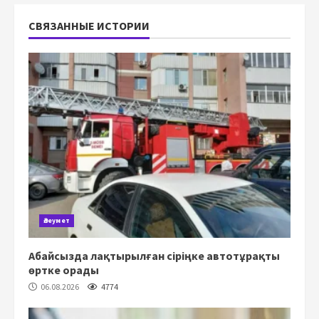
СВЯЗАННЫЕ ИСТОРИИ
Әлеумет
Абайсызда лақтырылған сіріңке автотұрақты
өртке орады
06.08.2026
4774