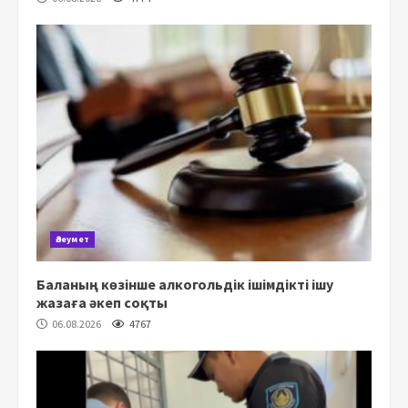
Әлеумет
Баланың көзінше алкогольдік ішімдікті ішу
жазаға әкеп соқты
06.08.2026
4767