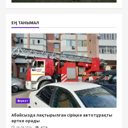
ЕҢ ТАНЫМАЛ
Әлеумет
Абайсызда лақтырылған сіріңке автотұрақты
өртке орады
06.08.2026
4774