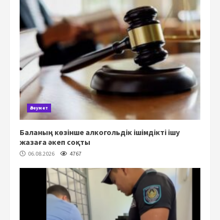
Әлеумет
Баланың көзінше алкогольдік ішімдікті ішу
жазаға әкеп соқты
06.08.2026
4767