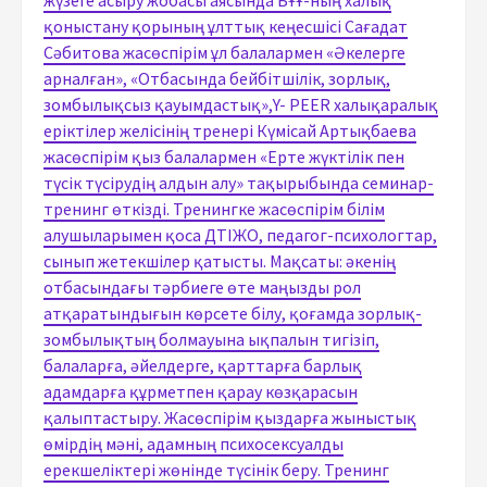
қоныстану қорының ұлттық кеңесшісі Сағадат
Сәбитова жасөспірім ұл балалармен «Әкелерге
арналған», «Отбасында бейбітшілік, зорлық,
зомбылықсыз қауымдастық»,Y- PEER халықаралық
еріктілер желісінің тренері Күмісай Артықбаева
жасөспірім қыз балалармен «Ерте жүктілік пен
түсік түсірудің алдын алу» тақырыбында семинар-
тренинг өткізді. Тренингке жасөспірім білім
алушыларымен қоса ДТІЖО, педагог-психологтар,
сынып жетекшілер қатысты. Мақсаты: әкенің
отбасындағы тәрбиеге өте маңызды рол
атқаратындығын көрсете білу, қоғамда зорлық-
зомбылықтың болмауына ықпалын тигізіп,
балаларға, әйелдерге, қарттарға барлық
адамдарға құрметпен қарау көзқарасын
қалыптастыру. Жасөспірім қыздарға жыныстық
өмірдің мәні, адамның психосексуалды
ерекшеліктері жөнінде түсінік беру. Тренинг