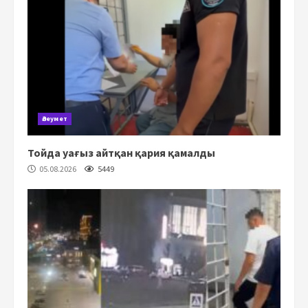
Әлеумет
Тойда уағыз айтқан қария қамалды
05.08.2026
5449