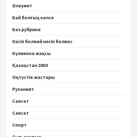
Әлеумет
Бай болғың келсе
Без рубрики
Кәсіп болмай нәсіп болмас
Күлмекке жақсы
Қазақстан 2050
Оңтүстік жастары
Руханият
Саясат
Саясат
Спорт
Сыр-сандық