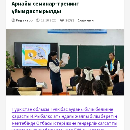
Арнайы семинар-тренинг
ұйымдастырылды
Редактор
12.10.2023
26373
1 оқу мин
Түркістан облысы Түлкібас ауданы білім бөліміне
қарасты И.Рыбалко атындағы жалпы білім беретін
мектебінде Отбасы істері және гендерлік саясатты
жүзеге асыру жобасы аясында БҰҰ-ның халық