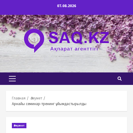
Перейти
07.08.2026
к
содержимому
Основное
меню
Главная
Әлеумет
Арнайы семинар-тренинг ұйымдастырылды
Әлеумет