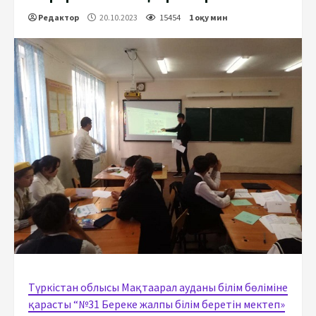
Редактор
20.10.2023
15454
1 оқу мин
Түркістан облысы Мақтаарал ауданы білім бөліміне
қарасты “№31 Береке жалпы білім беретін мектеп»