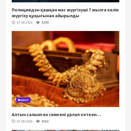
Полициядан қашқан мас жүргізуші 7 жылға көлік
жүргізу құқығынан айырылды
07.08.2026
4389
Әлеумет
Алтын салынған сөмкені ұрлап кеткен…
07.08.2026
4560