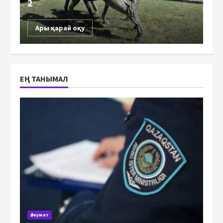
2
Ары қарай оқу
ЕҢ ТАНЫМАЛ
Әлеумет