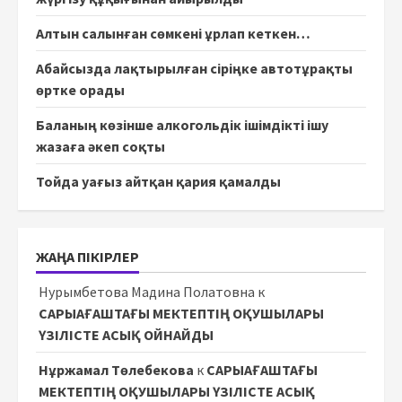
Алтын салынған сөмкені ұрлап кеткен…
Абайсызда лақтырылған сіріңке автотұрақты
өртке орады
Баланың көзінше алкогольдік ішімдікті ішу
жазаға әкеп соқты
Тойда уағыз айтқан қария қамалды
ЖАҢА ПІКІРЛЕР
Нурымбетова Мадина Полатовна
к
САРЫАҒАШТАҒЫ МЕКТЕПТІҢ ОҚУШЫЛАРЫ
ҮЗІЛІСТЕ АСЫҚ ОЙНАЙДЫ
Нұржамал Төлебекова
к
САРЫАҒАШТАҒЫ
МЕКТЕПТІҢ ОҚУШЫЛАРЫ ҮЗІЛІСТЕ АСЫҚ