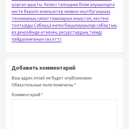
қорғап шықты. Келесі тапсырма білім алушыларға
кесте беріліп компьютер немесе ноутбугыңның
техникалық сипаттамаларын анықтап, кестені
толтырды Сабаққа енген бақылаушылар сабақтың
өз деңгейінде өткенін, ресурстардың тиімді
пайдаланғанын сөз етті.
Добавить комментарий
Ваш адрес email не будет опубликован.
Обязательные поля помечены
*
Комментарий
*