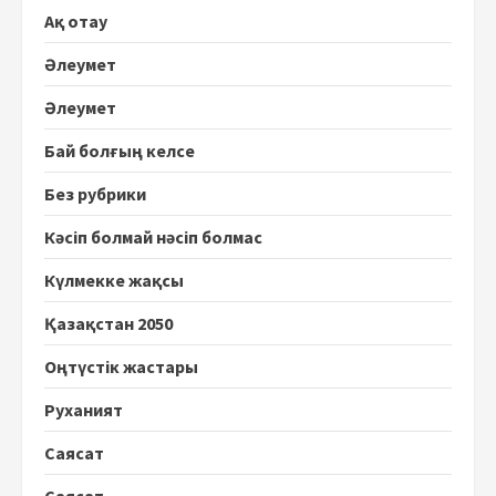
Ақ отау
Әлеумет
Әлеумет
Бай болғың келсе
Без рубрики
Кәсіп болмай нәсіп болмас
Күлмекке жақсы
Қазақстан 2050
Оңтүстік жастары
Руханият
Саясат