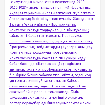
коммуналдық мемлекеттік мекемесінде 20.10-
20.10.2023ж аралығында өтілетін «Информатика-
Ақпараттар ғылымы» атты апталығы жүріп жатыр.
Апталықтың бесінші күні пән мұғалімі Жамединов
Талғат 9″Ә» сыныбына » Программалық
қамтамасыз етуді таңдау » тақырыбында ашық
сабақ өтті. Сабақтың мақсаты: Программа,
программалық қамсыздандыру ұғымымен танысу.
Программалық жабдықтардың түрлерін анықтау.
Компьютерді қолдануда программалық
қамтамасыз етудің қажеттілігін Тұжырымдау
Сабақ басында «Шаттық шеңбер» әдісімен
ынтымақтастық атмосферасын құрып оқушылар
бір-біріне бүгінгі сабаққа тілек айтты, содан соң
үш топқа бөлініп,үй тапсырмасын Kahoot
ойынымен пысықтады.Сабақтың тақырыбын
ашатын бейне роликті тамашалады. Білім
алушыларға оқулықтағы мәтінді оқу арқылы
постер қорғау берілді білім алушылар өте жақсы