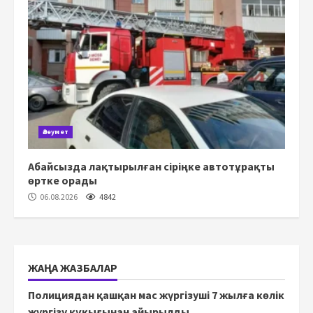
Әлеумет
Абайсызда лақтырылған сіріңке автотұрақты
өртке орады
06.08.2026
4842
ЖАҢА ЖАЗБАЛАР
Полициядан қашқан мас жүргізуші 7 жылға көлік
жүргізу құқығынан айырылды