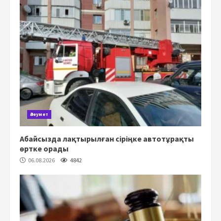
Әлеумет
Абайсызда лақтырылған сіріңке автотұрақты
өртке орады
06.08.2026
4842