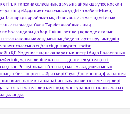
к етіп, кітапхана саласының дамуына айрықша үлес қосқан
рлігінің «Мәдениет саласының үздігі» төсбелгісімен,
ы. Іс-шарада әр облыстың кітапхана қызметіндегі озық
е таныстырылды. Оған Түркістан облысының
ие болғандары да бар. Екінші рет кең көлемде аталып
ы кітапханашы мамандығының беделін арттыру, имиджін
ханият саласына еңбек сіңіріп жүрген кәсіби
кейін ҚР Мәдениет және ақпарат министрі Аида Балаеваның
йесінің мәселелеріне қатысты дөңгелек үстел өтті.
азақстан Республикасы Ұлттық ғылым академиясының
ның еңбек сіңірген қайраткері Сәуле Досжанова, филология
манәлиев және кітапхана басшылары мен қызметкерлері
удағы өзекті мәселелер мен оқырман сұранысын қамтамасыз
талқыланды.