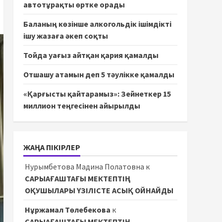
автотұрақты өртке орады
Баланың көзінше алкогольдік ішімдікті
ішу жазаға әкеп соқты
Тойда уағыз айтқан қария қамалды
Отшашу атамын деп 5 тәулікке қамалды
«Қарғысты қайтарамыз»: Зейнеткер 15
миллион теңгесінен айырылды
ЖАҢА ПІКІРЛЕР
Нурымбетова Мадина Полатовна
к
САРЫАҒАШТАҒЫ МЕКТЕПТІҢ
ОҚУШЫЛАРЫ ҮЗІЛІСТЕ АСЫҚ ОЙНАЙДЫ
Нұржамал Төлебекова
к
САРЫАҒАШТАҒЫ МЕКТЕПТІҢ