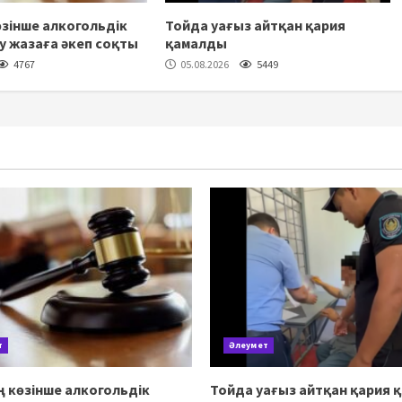
зінше алкогольдік
Тойда уағыз айтқан қария
шу жазаға әкеп соқты
қамалды
4767
05.08.2026
5449
т
Әлеумет
 көзінше алкогольдік
Тойда уағыз айтқан қария 