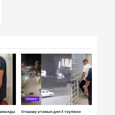
Әлеумет
қамалды
Отшашу атамын деп 5 тәулікке