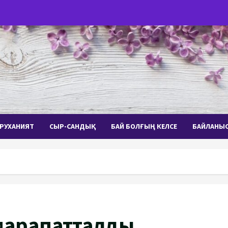
РУХАНИЯТ
СЫР-САНДЫҚ
БАЙ БОЛҒЫҢ КЕЛСЕ
БАЙЛАНЫ
марапатталды