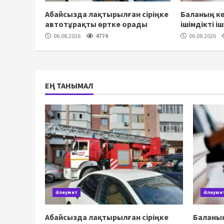
Абайсызда лақтырылған сіріңке
Баланың кө
автотұрақты өртке орады
ішімдікті і
06.08.2026
4774
06.08.2026
ЕҢ ТАНЫМАЛ
Әлеумет
Әлеуме
Абайсызда лақтырылған сіріңке
Баланың