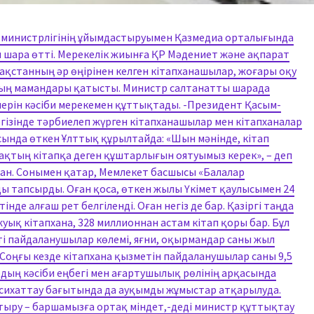
 министрлігінің ұйымдастыруымен Қазмедиа орталығында
ы шара өтті. Мерекелік жиынға ҚР Мәдениет және ақпарат
зақстанның әр өңірінен келген кітапханашылар, жоғары оқу
ның мамандары қатысты. Министр салтанатты шарада
лерін кәсіби мерекемен құттықтады. -Президент Қасым-
ізінде тәрбиелеп жүрген кітапханашылар мен кітапханалар
сында өткен Ұлттық құрылтайда: «Шын мәнінде, кітап
пақтың кітапқа деген құштарлығын оятуымыз керек», – деп
ған. Сонымен қатар, Мемлекет басшысы «Балалар
ы тапсырды. Оған қоса, өткен жылы Үкімет қаулысымен 24
інде алғаш рет белгіленді. Оған негіз де бар. Қазіргі таңда
жуық кітапхана, 328 миллионнан астам кітап қоры бар. Бұл
ікті пайдаланушылар көлемі, яғни, оқырмандар саны жыл
 Соңғы кезде кітапхана қызметін пайдаланушылар саны 9,5
дың кәсіби еңбегі мен ағартушылық рөлінің арқасында
насихаттау бағытында да ауқымды жұмыстар атқарылуда.
тыру – баршамызға ортақ міндет,-деді министр құттықтау