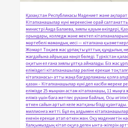
Қазақстан Республикасы Мәдениет және ақпарат
Кітапханашылар күні мерекесіне орай салтанатт
министрі Аида Балаева, зиялы қауым өкілдері, Қа
орындары, колледж және мектеп кітапханалары
мәртебелі мамандық иесі — кітапхана қызметкер
Жомарт Тоқаев жас ұрпақты ұлттық құндылық нег
жағдайына айрықша көңіл бөледі. Түркістан қала
оқитын ел ғана зиялы ұлтқа айналады. Біз жас ұр
еліміздегі кітапханашылар рөліне ерекше тоқтал
кітапханасы» атты жаңа бағдарламаны қолға алуд
қазан – Кітапханашылар күні деп кәсіби мереке рет
елімізде 25 мыңнан астам кітапханашы, 11 мыңға 
еліміз үшін баға жетпес рухани байлық. Осы игіл
өткен сайын артып келе жатқаны бізді қуантады.
миллионға жетті. Бұл ең алдымен кітапханашылар
екенін ерекше атап өткен жөн. Оқу мәдениетін 
Халқымыздың кітап оқуға деген ынта-жігерін арт