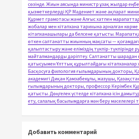
сөзінде. Жиын аясында министр ұзақ жылдар еңбе
қызметкерлерді ҚР Мәдениет және ақпарат минист
Құрмет грамотасы және Алғыс хатпен марапаттад
жобалар мен кітапхана тарихына арналған көрм
кітапханашылары да белсене қатысты. Марапатқа 
өткен салтанатты жиынның мақсаты — қоғамдағ
қалыптастыру және еліміздің түкпір-түкпірінде ру
майталмандарды дәріптеу. Салтанатты шарадан 
қатысуымен Ұлттық құрылтайдағы кітапханалар жү
Басқосуға филология ғылымдарының докторы, Қ
академигі Диқан Қамзабекұлы, жазушы, Қазақстан
ғылымдарының докторы, профессор Керімбек Құр
қатысты. Дөңгелек үстелде кітапхана ісін дамыт
ету, салалық басылымдарға мән беру мәселелері 
Добавить комментарий