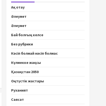
Ақ отау
Әлеумет
Әлеумет
Бай болғың келсе
Без рубрики
Кәсіп болмай нәсіп болмас
Күлмекке жақсы
Қазақстан 2050
Оңтүстік жастары
Руханият
Саясат