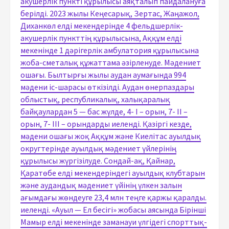
акушерлік пункті құрылысы аяқталып пайдалануға
берілді. 2023 жылы Кеңесарық, Зертас, Жаңажол,
Диханкөл елді мекендерінде 4 фельдшерлік-
акушерлік пункттің құрылысына, Аққұм елді
мекенінде 1 дәрігерлік амбулатория құрылысына
жоба-сметалық құжаттама әзірленуде. Мәдениет
ошағы. Былтырғы жылы аудан аумағында 994
мәдени іс-шарасы өткізілді. Аудан өнерпаздары
облыстық, республикалық, халықаралық
байқаулардан 5 — бас жүлде, 4- І – орын, 7- ІІ –
орын, 7- ІII – орындарды иеленді. Қазіргі кезде,
мәдени ошағы жоқ Аққұм және Киелітас ауылдық
округтерінде ауылдық мәдениет үйлерінің
құрылысы жүргізілуде. Сондай-ақ, Қайнар,
Қаратөбе елді мекендеріндегі ауылдық клубтарын
және аудандық мәдениет үйінің үлкен залын
ағымдағы жөндеуге 23,4 млн теңге қаржы қаралды.
иеленді. «Ауыл — Ел бесігі» жобасы аясында Бірінші
Мамыр елді мекенінде заманауи үлгідегі спорттық-