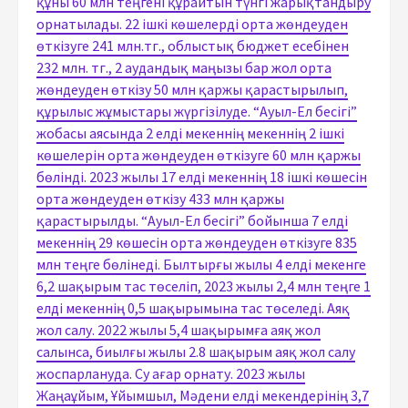
құны 60 млн теңгені құрайтын түнгі жарықтандыру
орнатылады. 22 ішкі көшелерді орта жөндеуден
өткізуге 241 млн.тг., облыстық бюджет есебінен
232 млн. тг., 2 аудандық маңызы бар жол орта
жөндеуден өткізу 50 млн қаржы қарастырылып,
құрылыс жұмыстары жүргізілуде. “Ауыл-Ел бесігі”
жобасы аясында 2 елді мекеннің мекеннің 2 ішкі
көшелерін орта жөндеуден өткізуге 60 млн қаржы
бөлінді. 2023 жылы 17 елді мекеннің 18 ішкі көшесін
орта жөндеуден өткізу 433 млн қаржы
қарастырылды. “Ауыл-Ел бесігі” бойынша 7 елді
мекеннің 29 көшесін орта жөндеуден өткізуге 835
млн теңге бөлінеді. Былтырғы жылы 4 елді мекенге
6,2 шақырым тас төселіп, 2023 жылы 2,4 млн теңге 1
елді мекеннің 0,5 шақырымына тас төселеді. Аяқ
жол салу. 2022 жылы 5,4 шақырымға аяқ жол
салынса, биылғы жылы 2.8 шақырым аяқ жол салу
жоспарлануда. Су ағар орнату. 2023 жылы
Жаңаұйым, Ұйымшыл, Мәдени елді мекендерінің 3,7