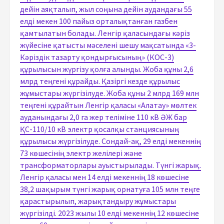
дейін аяқталып, жыл соңына дейін аудандағы 55
елді мекен 100 пайыз орталықтанған газбен
қамтылатын болады. Ленгір қаласындағы кәріз
жүйесіне қатысты мәселені шешу мақсатында «3-
Кәріздік тазарту қондырғысының» (КОС-3)
құрылысын жүргізу қолға алынды. Жоба құны 2,6
млрд теңгені құрайды. Қазіргі кезде құрылыс
жұмыстары жүргізілуде. Жоба құны 2 млрд 169 млн
теңгені құрайтын Ленгір қаласы «Алатау» мөлтек
ауданындағы 2,0 га жер теліміне 110 кВ ӘЖ бар
ҚС-110/10 кВ электр қосалқы станциясының
құрылысы жүргізілуде. Сондай-ақ, 29 елді мекеннің
73 көшесінің электр желілері және
трансформаторлары ауыстырылады. Түнгі жарық.
Ленгір қаласы мен 14 елді мекеннің 18 көшесіне
38,2 шақырым түнгі жарық орнатуға 105 млн теңге
қарастырылып, жарықтандыру жұмыстары
жүргізілді. 2023 жылы 10 елді мекеннің 12 көшесіне