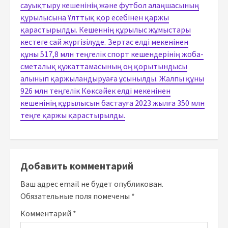
сауықтыру кешенінің және футбол алаңшасының
құрылысына Ұлттық қор есебінен қаржы
қарастырылды. Кешеннің құрылыс жұмыстары
кестеге сай жүргізілуде. Зертас елді мекенінен
құны 517,8 млн теңгелік спорт кешендерінің жоба-
сметалық құжаттамасының оң қорытындысы
алынып қаржыландыруаға ұсынылды. Жалпы құны
926 млн теңгелік Көксәйек елді мекенінен
кешенінің құрылысын бастауға 2023 жылға 350 млн
теңге қаржы қарастырылды.
Добавить комментарий
Ваш адрес email не будет опубликован.
Обязательные поля помечены
*
Комментарий
*