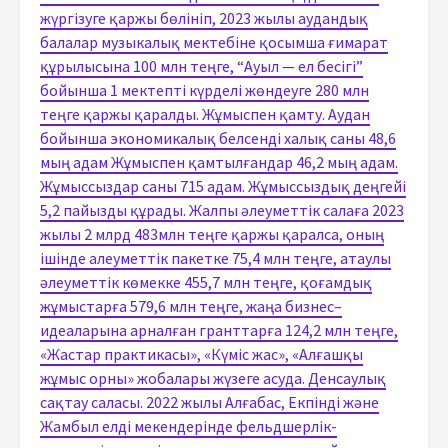
жүргізуге қаржы бөлініп, 2023 жылы аудандық
балалар музыкалық мектебіне қосымша ғимарат
құрылысына 100 млн теңге, “Ауыл — ел бесігі”
бойынша 1 мектепті күрделі жөндеуге 280 млн
теңге қаржы қаралды. Жұмыспен қамту. Аудан
бойынша экономикалық белсенді халық саны 48,6
мың адам Жұмыспен қамтылғандар 46,2 мың адам.
Жұмыссыздар саны 715 адам. Жұмыссыздық деңгейі
5,2 пайызды құрады. Жалпы әлеуметтік салаға 2023
жылы 2 млрд 483млн теңге қаржы қаралса, оның
ішінде алеуметтік пакетке 75,4 млн теңге, атаулы
әлеуметтік көмекке 455,7 млн теңге, қоғамдық
жұмыстарға 579,6 млн теңге, жаңа бизнес–
идеаларына арналған гранттарға 124,2 млн теңге,
«Жастар практикасы», «Күміс жас», «Алғашқы
жұмыс орны» жобалары жүзеге асуда. Денсаулық
сақтау саласы. 2022 жылы Алғабас, Екпінді және
Жамбыл елді мекендерінде фельдшерлік-