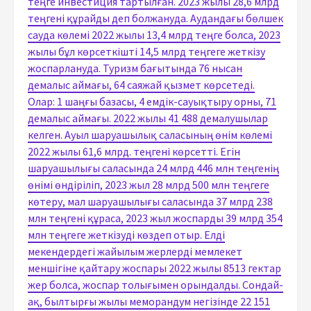
теңге инвестиция тартылған. 2023 жылы 28,6 млрд
теңгені құрайды деп болжануда. Аудандағы бөлшек
сауда көлемі 2022 жылы 13,4 млрд теңге болса, 2023
жылы бұл көрсеткішті 14,5 млрд теңгеге жеткізу
жоспарлануда. Туризм бағытында 76 нысан
демалыс аймағы, 64 саяжай қызмет көрсетеді.
Олар: 1 шаңғы базасы, 4 емдік-сауықтыру орны, 71
демалыс аймағы. 2022 жылы 41 488 демалушылар
келген. Ауыл шаруашылық саласының өнім көлемі
2022 жылы 61,6 млрд. теңгені көрсетті. Егін
шаруашылығы саласында 24 млрд 446 млн теңгенің
өнімі өндіріліп, 2023 жыл 28 млрд 500 млн теңгеге
көтеру, мал шаруашылығы саласында 37 млрд 238
млн теңгені құраса, 2023 жыл жоспарды 39 млрд 354
млн теңгеге жеткізуді көздеп отыр. Елді
мекендердегі жайылым жерлерді мемлекет
меншігіне қайтару жоспары 2022 жылы 8513 гектар
жер болса, жоспар толығымен орындалды. Сондай-
ақ, былтырғы жылы меморандум негізінде 22 151