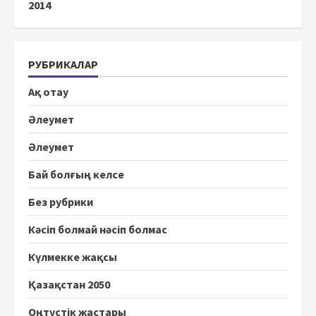
2014
РУБРИКАЛАР
Ақ отау
Әлеумет
Әлеумет
Бай болғың келсе
Без рубрики
Кәсіп болмай нәсіп болмас
Күлмекке жақсы
Қазақстан 2050
Оңтүстік жастары