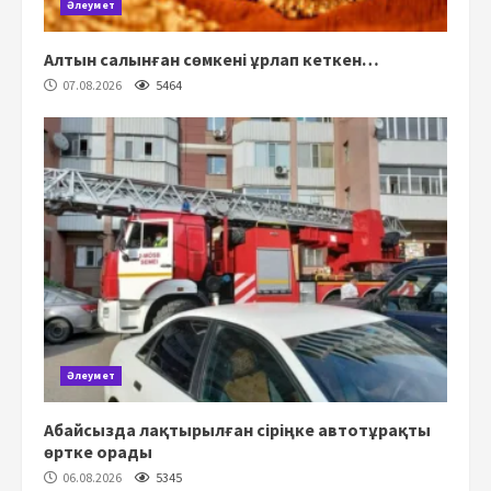
Әлеумет
Алтын салынған сөмкені ұрлап кеткен…
07.08.2026
5464
Әлеумет
Абайсызда лақтырылған сіріңке автотұрақты
өртке орады
06.08.2026
5345