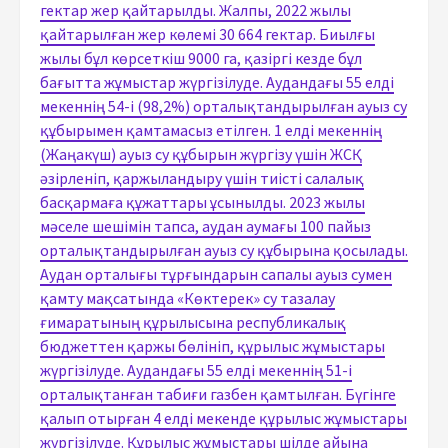
гектар жер қайтарылды. Жалпы, 2022 жылы
қайтарылған жер көлемі 30 664 гектар. Биылғы
жылы бұл көрсеткіш 9000 га, қазіргі кезде бұл
бағытта жұмыстар жүргізілуде. Аудандағы 55 елді
мекеннің 54-і (98,2%) орталықтандырылған ауыз су
құбырымен қамтамасыз етілген. 1 елді мекеннің
(Жаңакүш) ауыз су құбырын жүргізу үшін ЖСҚ
әзірленіп, қаржыландыру үшін тиісті салалық
басқармаға құжаттары ұсынылды. 2023 жылы
мәселе шешімін тапса, аудан аумағы 100 пайыз
орталықтандырылған ауыз су құбырына қосылады.
Аудан орталығы тұрғындарын сапалы ауыз сумен
қамту мақсатында «Көктерек» су тазалау
ғимаратының құрылысына республикалық
бюджеттен қаржы бөлініп, құрылыс жұмыстары
жүргізілуде. Аудандағы 55 елді мекеннің 51-і
орталықтанған табиғи газбен қамтылған. Бүгінге
қалып отырған 4 елді мекенде құрылыс жұмыстары
жүргізілуде. Құрылыс жұмыстары шілде айына