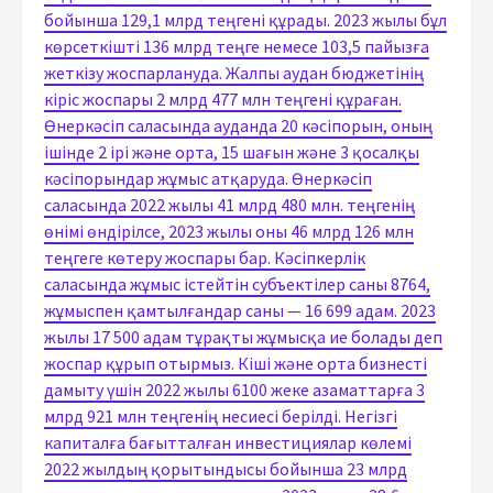
бойынша 129,1 млрд теңгені құрады. 2023 жылы бұл
көрсеткішті 136 млрд теңге немесе 103,5 пайызға
жеткізу жоспарлануда. Жалпы аудан бюджетінің
кіріс жоспары 2 млрд 477 млн теңгені құраған.
Өнеркәсіп саласында ауданда 20 кәсіпорын, оның
ішінде 2 ірі және орта, 15 шағын және 3 қосалқы
кәсіпорындар жұмыс атқаруда. Өнеркәсіп
саласында 2022 жылы 41 млрд 480 млн. теңгенің
өнімі өндірілсе, 2023 жылы оны 46 млрд 126 млн
теңгеге көтеру жоспары бар. Кәсіпкерлік
саласында жұмыс істейтін субъектілер саны 8764,
жұмыспен қамтылғандар саны — 16 699 адам. 2023
жылы 17 500 адам тұрақты жұмысқа ие болады деп
жоспар құрып отырмыз. Кіші және орта бизнесті
дамыту үшін 2022 жылы 6100 жеке азаматтарға 3
млрд 921 млн теңгенің несиесі берілді. Негізгі
капиталға бағытталған инвестициялар көлемі
2022 жылдың қорытындысы бойынша 23 млрд