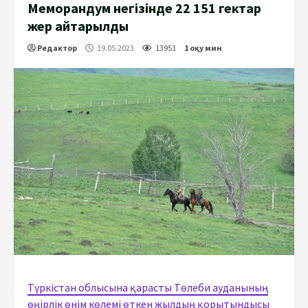
Меморандум негізінде 22 151 гектар
жер қайтарылды
Редактор
19.05.2023
13951
1 оқу мин
Түркістан облысына қарасты Төлеби ауданының
өңірлік өнім көлемі өткен жылдың қорытындысы