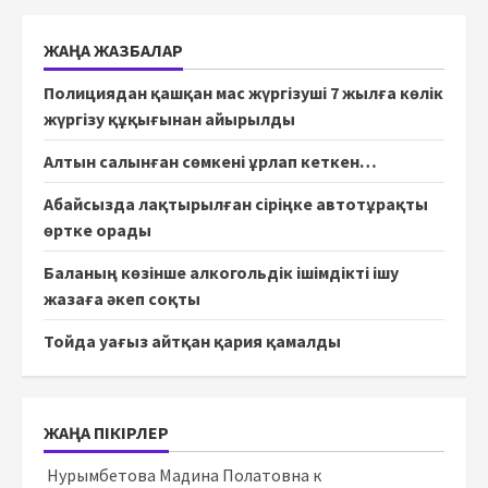
ЖАҢА ЖАЗБАЛАР
Полициядан қашқан мас жүргізуші 7 жылға көлік
жүргізу құқығынан айырылды
Алтын салынған сөмкені ұрлап кеткен…
Абайсызда лақтырылған сіріңке автотұрақты
өртке орады
Баланың көзінше алкогольдік ішімдікті ішу
жазаға әкеп соқты
Тойда уағыз айтқан қария қамалды
ЖАҢА ПІКІРЛЕР
Нурымбетова Мадина Полатовна
к