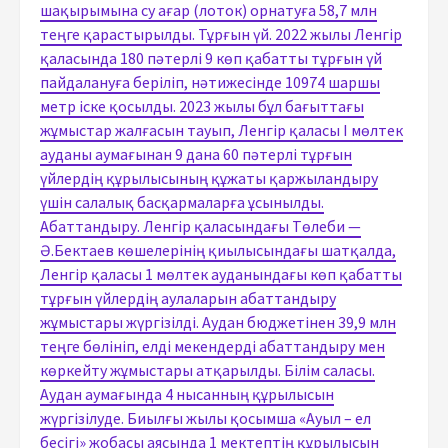
шақырымына су ағар (лоток) орнатуға 58,7 млн
теңге қарастырылды. Тұрғын үй. 2022 жылы Ленгір
қаласында 180 пәтерлі 9 көп қабатты тұрғын үй
пайдалануға беріліп, нәтижесінде 10974 шаршы
метр іске қосылды. 2023 жылы бұл бағыттағы
жұмыстар жалғасын тауып, Ленгір қаласы І мөлтек
ауданы аумағынан 9 дана 60 пәтерлі тұрғын
үйлердің құрылысының құжаты қаржыландыру
үшін салалық басқармаларға ұсынылды.
Абаттандыру. Ленгір қаласындағы Төлеби —
Ә.Бектаев көшелерінің қиылысындағы шатқалда,
Ленгір қаласы 1 мөлтек ауданындағы көп қабатты
тұрғын үйлердің аулаларын абаттандыру
жұмыстары жүргізілді. Аудан бюджетінен 39,9 млн
теңге бөлініп, елді мекендерді абаттандыру мен
көркейту жұмыстары атқарылды. Білім саласы.
Аудан аумағында 4 нысанның құрылысын
жүргізілуде. Биылғы жылы қосымша «Ауыл – ел
бесігі» жобасы аясында 1 мектептің құрылысын