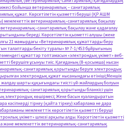
теринариялық (ветеринариялық-санитариялық) қағидалардың
нәтижесі бойынша ветеринариялық – санитариялық
иялық құжат. Көрсетілетін қызметті беруші (ҚР АШМ
) мемлекеттік ветеринариялық–санитариялық бақылау
 ветеринариялық–санитариялық бақылау және қадағалау
рытындыны береді. Көрсетілетін қызметті алушы (жеке
ылғы 21 мамырдағы «Ветеринариялық құжаттарды беру
тын талаптарды бекіту туралы» № 7-1/453 бұйрығының
 төмендегі құжаттар топтамасын «электрондық үкімет» веб-
метті берушіге ұсынуы тиіс. Қағиданың (8-қосымша) нысан
ринариялық-санитариялық қорытынды беруге электрондық
дырылған электрондық құжат нысанындағы өтініші;Меншік
е жалдау шарты құқығындағы тиісті үй-жайлардың болуын
теринариялық-санитариялық қорытынды бланкісі үшін
ың электрондық көшірмесі; Жеке басын куәландыратын
ра кәсіпкерді тіркеу (қайта тіркеу) хабарлама не дара
хабарламаны мемлекеттік көрсетілетін қызметті беруші
тронлық үкімет» шлюзі арқылы алды. Көрсетілетін қызметті
а және мемлекеттік ветеринариялық-санитариялық