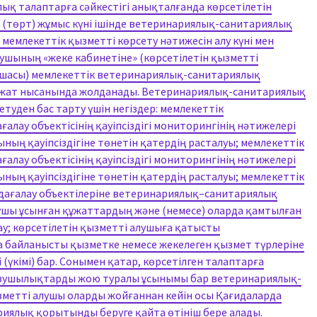
лық талаптарға сәйкестігі анықталғанда көрсетілетін
 4 (төрт) жұмыс күні ішінде ветеринариялық-санитариялық
емлекеттік қызметті көрсету нәтижесін алу күні мен
ушының «жеке кабинетіне» (көрсетілетін қызметті
қшасы) мемлекеттік ветеринариялық-санитариялық
жат нысанында жолданады. Ветеринариялық-санитариялық
туден бас тарту үшін негіздер: мемлекеттік
лау объектісінің қауіпсіздігі мониторингінің нәтижелері
ың қауіпсіздігіне төнетін қатердің расталуы; мемлекеттік
лау объектісінің қауіпсіздігі мониторингінің нәтижелері
ың қауіпсіздігіне төнетін қатердің расталуы; мемлекеттік
дағалау объектілеріне ветеринариялық–санитариялық
ушы ұсынған құжаттардың және (немесе) оларда қамтылған
ау; көрсетілетін қызметті алушыға қатысты
байланысты қызметке немесе жекелеген қызмет түрлеріне
 (үкімі) бар. Сонымен қатар, көрсетілген талаптарға
 бұзушылықтарды жою туралы ұсынымы бар ветеринариялық-
зметті алушы оларды жойғаннан кейін осы Қағидаларда
иялық қорытынды беруге қайта өтініш бере алады.