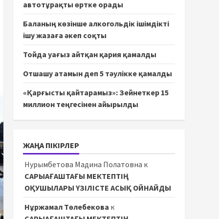
автотұрақты өртке орады
Баланың көзінше алкогольдік ішімдікті
ішу жазаға әкеп соқты
Тойда уағыз айтқан қария қамалды
Отшашу атамын деп 5 тәулікке қамалды
«Қарғысты қайтарамыз»: Зейнеткер 15
миллион теңгесінен айырылды
ЖАҢА ПІКІРЛЕР
Нурымбетова Мадина Полатовна
к
САРЫАҒАШТАҒЫ МЕКТЕПТІҢ
ОҚУШЫЛАРЫ ҮЗІЛІСТЕ АСЫҚ ОЙНАЙДЫ
Нұржамал Төлебекова
к
САРЫАҒАШТАҒЫ МЕКТЕПТІҢ