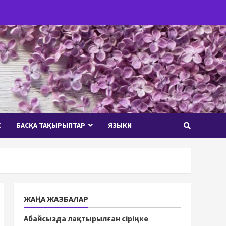
С
БАСҚА ТАҚЫРЫПТАР
ЯЗЫКИ
ЖАҢА ЖАЗБАЛАР
Абайсызда лақтырылған сіріңке