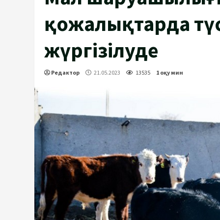
қожалықтарда тү
жүргізілуде
Редактор
21.05.2023
13535
1 оқу мин