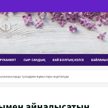
РУХАНИЯТ
СЫР-САНДЫҚ
БАЙ БОЛҒЫҢ КЕЛСЕ
БАЙЛАНЫ
ожалықтарда түсіндірме жұмыстары жүргізілуде
ымен айналысатын