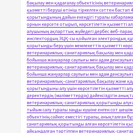
бақылау мен қадағалау объектісінің ветеринария
қызметті беруші өтініш тіркелген сәттен бастап
қорытындының дайын екендігі туралы хабарлама м
орнын көрсете отырып, көрсетілетін қызметті ал
алушының ақпарттық жүйедегі дербес веб-пара
инспектордың ЭЦҚ-сы қойылған электрондық құ
қорытынды беру үшін мемлекеттік қызметті көрсе
ветеринариялық-санитариялық бақылау мен қадаға
бойынша жануарлар саулығы мен адам денсаулығын
ветеринариялық-санитариялық бақылау мен қадаға
бойынша жануарлар саулығы мен адам денсаулығын
ветеринариялық–санитариялық бақылау және қа
қорытындыны алу үшін көрсетілетін қызметті ал
деректердің (мәліметтердің) дәйексіздігін анықт
ветеринариялық-санитариялық қорытынды алуға 
тыйым салу туралы заңды күшіне енген сот шешімі
объектінің сәйкес еместігі туралы, анықталған
санитариялық қорытынды алған көрсетілетін қы
айқындалған тәртіппен ветеринариялық-санитар