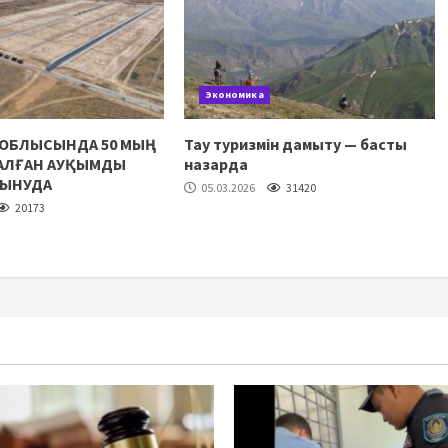
Экономика
 ОБЛЫСЫНДА 50 МЫҢ
Тау туризмін дамыту — басты
НАЛҒАН АУҚЫМДЫ
назарда
ЛЫНУДА
05.03.2026
31420
20173