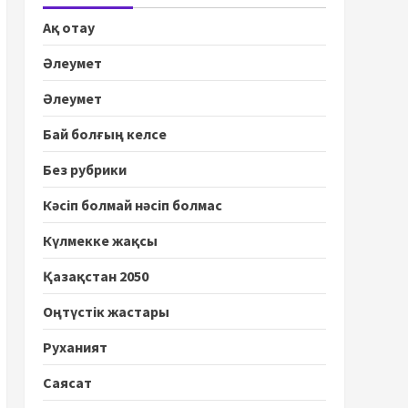
Ақ отау
Әлеумет
Әлеумет
Бай болғың келсе
Без рубрики
Кәсіп болмай нәсіп болмас
Күлмекке жақсы
Қазақстан 2050
Оңтүстік жастары
Руханият
Саясат