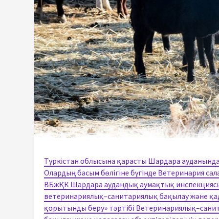
Түркістан облысына қарасты Шардара ауданынд
Олардың басым бөлігіне бүгінде Ветеринария са
ВБжҚК Шардара аудандық аумақтық инспекциясы 
ветеринариялық–санитариялық бақылау және қа
қорытынды беру» тәртібі Ветеринариялық–сан