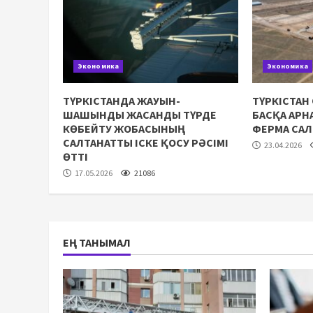
Экономика
Экономика
ТҮРКІСТАНДА ЖАУЫН-
ТҮРКІСТАН
ШАШЫНДЫ ЖАСАНДЫ ТҮРДЕ
БАСҚА АР
КӨБЕЙТУ ЖОБАСЫНЫҢ
ФЕРМА СА
САЛТАНАТТЫ ІСКЕ ҚОСУ РӘСІМІ
23.04.2026
ӨТТІ
17.05.2026
21086
ЕҢ ТАНЫМАЛ