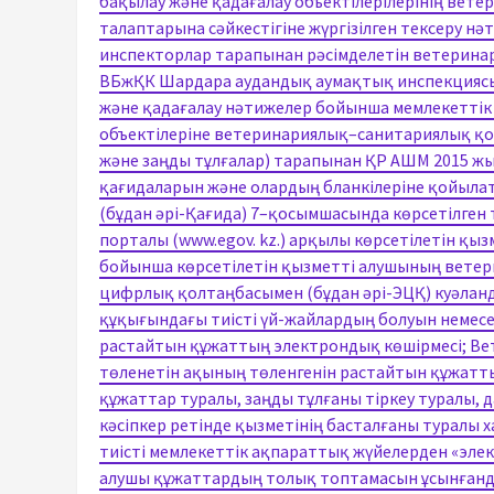
бақылау және қадағалау объектілерілерінің ве
талаптарына сәйкестігіне жүргізілген тексеру 
инспекторлар тарапынан рәсімделетін ветеринар
ВБжҚК Шардара аудандық аумақтық инспекциясы
және қадағалау нәтижелер бойынша мемлекеттік
объектілеріне ветеринариялық–санитариялық қо
және заңды тұлғалар) тарапынан ҚР АШМ 2015 ж
қағидаларын және олардың бланкілеріне қойыла
(бұдан әрі-Қағида) 7–қосымшасында көрсетілген
порталы (www.egov. kz.) арқылы көрсетілетін қыз
бойынша көрсетілетін қызметті алушының вете
цифрлық қолтаңбасымен (бұдан әрі-ЭЦҚ) куәлан
құқығындағы тиісті үй-жайлардың болуын немес
растайтын құжаттың электрондық көшірмесі; Ве
төленетін ақының төленгенін растайтын құжатт
құжаттар туралы, заңды тұлғаны тіркеу туралы, да
кәсіпкер ретінде қызметінің басталғаны туралы 
тиісті мемлекеттік ақпараттық жүйелерден «элек
алушы құжаттардың толық топтамасын ұсынғанд