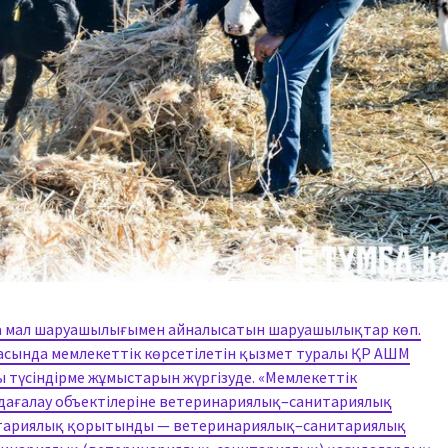
а мал шаруашылығымен айналысатын шаруашылықтар көп.
ласында мемлекеттік көрсетілетін қызмет туралы ҚР АШМ
түсіндірме жұмыстарын жүргізуде. «Мемлекеттік
дағалау объектілеріне ветеринариялық–санитариялық
итариялық қорытынды — ветеринариялық–санитариялық