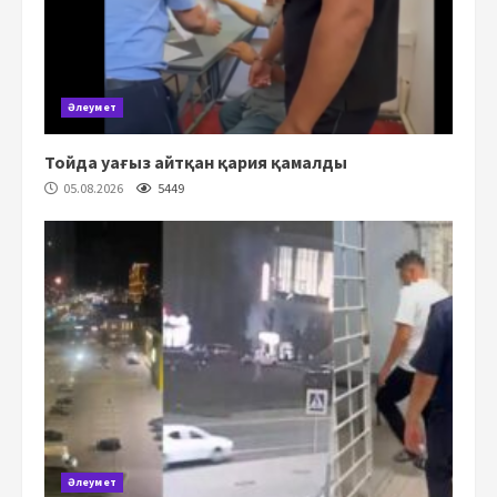
Әлеумет
Тойда уағыз айтқан қария қамалды
05.08.2026
5449
Әлеумет