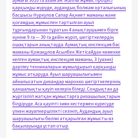
аумағы 3010 га азайған. Жалпы жұмыс процесі
қарқынды жүруде, аудандық болжам орталығының
басшысы Нуркулов Сапар Ақниет маманы және
қоғамдық жұмыспен тартылған ауыл
тұрғындарынан тұратын 4 анықтаушымен бірге
күніне 9 га — 30 га дейін жүріп, шегірткелердің
ошақтарын анықтауда. Аумақтық инспекция бас
маманы Қожақұлов Асылбек Жетісайдан көмекке
келген аумақтық инспекция маманы, 3 (уазик)
дәрілеу техникаларын жұмылдырып қарқынды
жұмыс атқаруда. Ауыл шаруашылығымен
айналысатын дихандар марокко шегірткелерінің
қаншалықты қауіп келерін біледі. Сондықтан да
жүргізіліп жатқан жұмыстарға ризашылықтарын
білдіруде. Аса қауіпті зиян кестермен күресуде
үлкен жауапкершілікті сезініп, Аудандық ауыл
шаруашылығы бөлімі атқарылған жұмысты өз
бақылауында ұстап отыр.