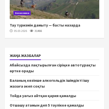
Экономика
Тау туризмін дамыту — басты назарда
05.03.2026
31466
ЖАҢА ЖАЗБАЛАР
Абайсызда лақтырылған сіріңке автотұрақты
өртке орады
Баланың көзінше алкогольдік ішімдікті ішу
жазаға әкеп соқты
Тойда уағыз айтқан қария қамалды
Отшашу атамын деп 5 тәулікке қамалды