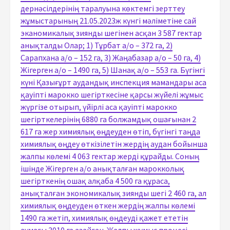
дернәсілдерінің таралуына көктемгі зерттеу
жұмыстарының 21.05.2023ж күнгі мәліметіне сай
эканомикалық зиянды шегінен асқан 3 587 гектар
анықталды Олар; 1) Тұрбат а/о – 372 га, 2)
Сарапхана а/о – 152 га, 3) Жаңабазар а/о – 50 га, 4)
Жігерген а/о – 1490 га, 5) Шанақ а/о – 553 га. Бүгінгі
күні Қазығұрт аудандық инспекция мамандары аса
қауіпті марокко шегірткесіне қарсы жүйелі жұмыс
жүргізе отырып, үйірлі аса қауіпті марокко
шегірткелерінің 6880 га болжамдық ошағынан 2
617 га жер химиялық өңдеуден өтіп, бүгінгі таңда
химиялық өңдеу өткізілетін жердің аудан бойынша
жалпы көлемі 4 063 гектар жерді құрайды. Соның
ішінде Жігерген а/о анықталған марокколық
шегірткенің ошақ алқаба 4 500 га құраса,
анықталған экономикалық зиянды шегі 2 460 га, ал
химиялық өңдеуден өткен жердің жалпы көлемі
1490 га жетіп, химиялық өңдеуді қажет ететін