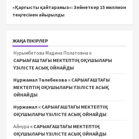
«Қарғысты қайтарамыз»: Зейнеткер 15 миллион
теңгесінен айырылды
ЖАҢА ПІКІРЛЕР
Нурымбетова Мадина Полатовна
к
САРЫАҒАШТАҒЫ МЕКТЕПТІҢ ОҚУШЫЛАРЫ
ҮЗІЛІСТЕ АСЫҚ ОЙНАЙДЫ
Нұржамал Төлебекова
к
САРЫАҒАШТАҒЫ
МЕКТЕПТІҢ ОҚУШЫЛАРЫ ҮЗІЛІСТЕ АСЫҚ
ОЙНАЙДЫ
Нуржамал
к
САРЫАҒАШТАҒЫ МЕКТЕПТІҢ
ОҚУШЫЛАРЫ ҮЗІЛІСТЕ АСЫҚ ОЙНАЙДЫ
Айнура
к
САРЫАҒАШТАҒЫ МЕКТЕПТІҢ
ОҚУШЫЛАРЫ ҮЗІЛІСТЕ АСЫҚ ОЙНАЙДЫ