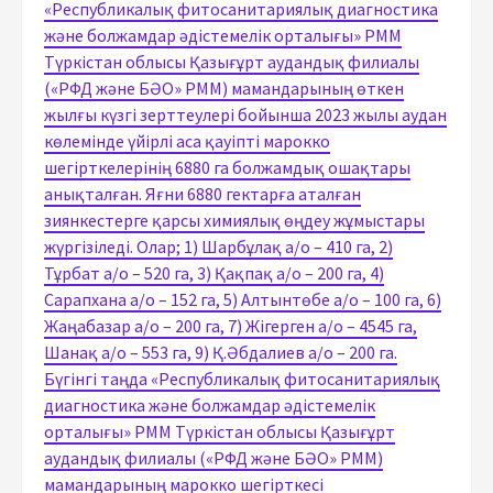
«Республикалық фитосанитариялық диагностика
және болжамдар әдістемелік орталығы» РММ
Түркістан облысы Қазығұрт аудандық филиалы
(«РФД және БӘО» РММ) мамандарының өткен
жылғы күзгі зерттеулері бойынша 2023 жылы аудан
көлемінде үйірлі аса қауіпті марокко
шегірткелерінің 6880 га болжамдық ошақтары
анықталған. Яғни 6880 гектарға аталған
зиянкестерге қарсы химиялық өңдеу жұмыстары
жүргізіледі. Олар; 1) Шарбұлақ а/о – 410 га, 2)
Тұрбат а/о – 520 га, 3) Қақпақ а/о – 200 га, 4)
Сарапхана а/о – 152 га, 5) Алтынтөбе а/о – 100 га, 6)
Жаңабазар а/о – 200 га, 7) Жігерген а/о – 4545 га,
Шанақ а/о – 553 га, 9) Қ.Әбдалиев а/о – 200 га.
Бүгінгі таңда «Республикалық фитосанитариялық
диагностика және болжамдар әдістемелік
орталығы» РММ Түркістан облысы Қазығұрт
аудандық филиалы («РФД және БӘО» РММ)
мамандарының марокко шегірткесі