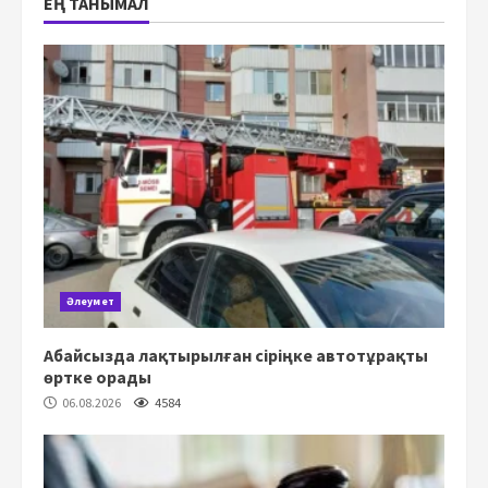
ЕҢ ТАНЫМАЛ
Әлеумет
Абайсызда лақтырылған сіріңке автотұрақты
өртке орады
06.08.2026
4584