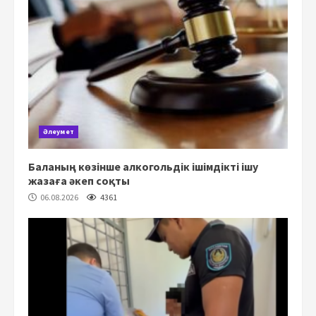
Әлеумет
Баланың көзінше алкогольдік ішімдікті ішу
жазаға әкеп соқты
06.08.2026
4361