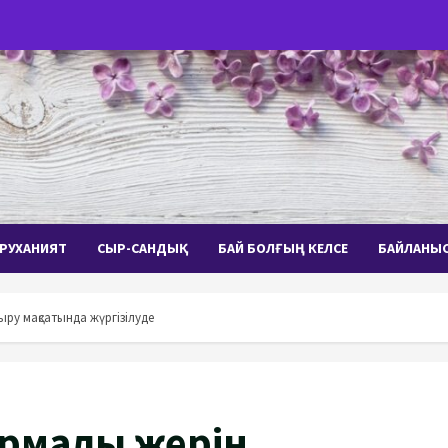
РУХАНИЯТ
СЫР-САНДЫҚ
БАЙ БОЛҒЫҢ КЕЛСЕ
БАЙЛАНЫ
ру мақсатында жүргізілуде
рмалы жерін