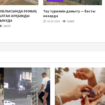
 ОБЛЫСЫНДА 50 МЫҢ
Тау туризмін дамыту — басты
НАЛҒАН АУҚЫМДЫ
назарда
ЛЫНУДА
05.03.2026
31420
20173