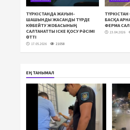
ТҮРКІСТАНДА ЖАУЫН-
ТҮРКІСТАН
ШАШЫНДЫ ЖАСАНДЫ ТҮРДЕ
БАСҚА АР
КӨБЕЙТУ ЖОБАСЫНЫҢ
ФЕРМА СА
САЛТАНАТТЫ ІСКЕ ҚОСУ РӘСІМІ
23.04.2026
ӨТТІ
17.05.2026
21058
ЕҢ ТАНЫМАЛ