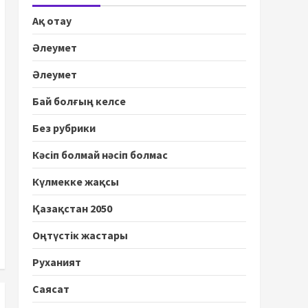
Ақ отау
Әлеумет
Әлеумет
Бай болғың келсе
Без рубрики
Кәсіп болмай нәсіп болмас
Күлмекке жақсы
Қазақстан 2050
Оңтүстік жастары
Руханият
Саясат