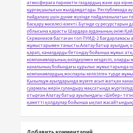
атмосфераға парниктік газдардың және ауа кір
құрғақшылығын жылдамдатады. Республикада ауы
пайдалану үшін дүние жүзінде пайдаланылатын т
басқару мәселесі өзекті. Бүгінде су ресурстары
облысына қарасты Шардара ауданының әкімі Қа
Серманизов бастаған топ ПУИД-2 бағдарламасы 
жұмыстарымен танысты.Алатау батыр ауылдық окр
қарап, каналдарды бетондау бойынша жұмыс атқа
компанияларының өкілдерімен кездесіп, оларды
каналының бойындағы құрылыс жұмыстарында оры
компаниялардың жоспарлы келісілген түрде жұмыс 
Қызылқұм ауылдарында жүзеге асып жатқан кан
суармалы жерін суландыру мақсатында жүргізілу
отырған Алатау батыр ауылындағы «Шебер» тігі
қажетті қолдаулар бойынша ықпал жасайтындықт
Добавить комментарий