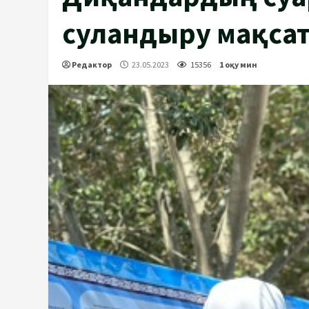
суландыру мақсат
Редактор
23.05.2023
15356
1 оқу мин