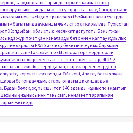
нелерінің қарқынды шығарындылары ел климатының
л шаруашылығындағы ағын суларды тазалау, басқару және
ехнология мен тәсілдер трансферті бойынша ағын суларды
н дамыту бағытында ауқымды жұмыстар атқарылуда. Түркістан
йрат Жолдыбай, облыстық мәслихат депутаты Бақытжан
аясында жүріп жатқан каналарды бетонмен қаптау құрылыс
угіне қарасты №685 ағын су бекетінің жұмыс барысын
рып жатқан «Тахал» және «Мелиоратор» мердігерлік
 жұмыс жоспарларымен танысты.Сонымен қатар, 4ПР-2
н алған кемшіліктерді қарап, шаруалар мен мердігер
жүргізу керектігі сөз болды. Өйткені, Алатау батыр және
алдарды бетондау жұмыстары ондағы диқандардың
де. Бұдан бөлек, жұмысшы топ 140 адамды жұмыспен қамтып
н цехының жұмысымен танысып, мемлекет тарапынан
арын жеткізді.