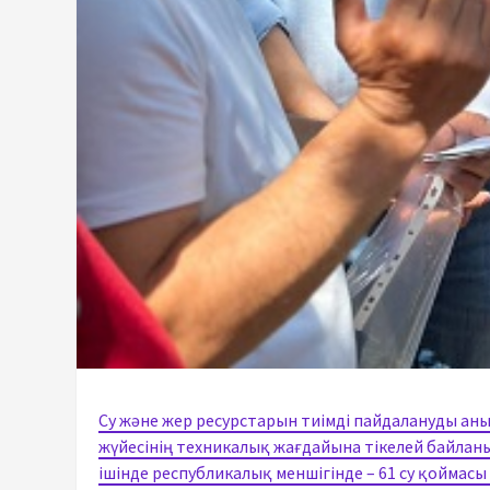
Су және жер ресурстарын тиімді пайдалануды ан
жүйесінің техникалық жағдайына тікелей байланы
ішінде республикалық меншігінде – 61 су қоймасы