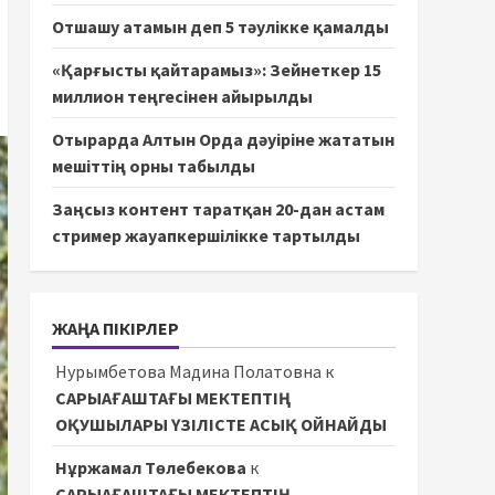
Отшашу атамын деп 5 тәулікке қамалды
«Қарғысты қайтарамыз»: Зейнеткер 15
миллион теңгесінен айырылды
Отырарда Алтын Орда дәуіріне жататын
мешіттің орны табылды
Заңсыз контент таратқан 20-дан астам
стример жауапкершілікке тартылды
ЖАҢА ПІКІРЛЕР
Нурымбетова Мадина Полатовна
к
САРЫАҒАШТАҒЫ МЕКТЕПТІҢ
ОҚУШЫЛАРЫ ҮЗІЛІСТЕ АСЫҚ ОЙНАЙДЫ
Нұржамал Төлебекова
к
САРЫАҒАШТАҒЫ МЕКТЕПТІҢ