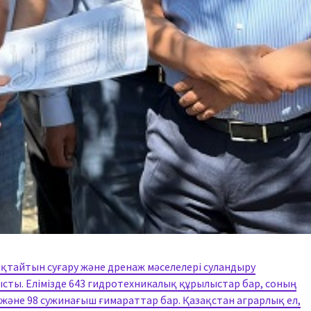
ықтайтын суғару және дренаж мәселелері суландыру
сты. Елімізде 643 гидротехникалық құрылыстар бар, соның
 және 98 сужинағыш ғимараттар бар. Қазақстан аграрлық ел,