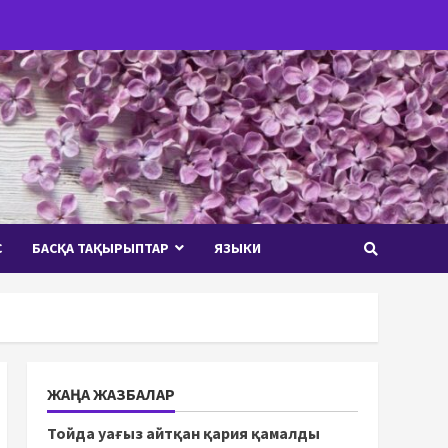
С
БАСҚА ТАҚЫРЫПТАР
ЯЗЫКИ
ЖАҢА ЖАЗБАЛАР
Тойда уағыз айтқан қария қамалды