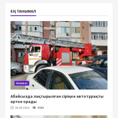
ЕҢ ТАНЫМАЛ
Әлеумет
Абайсызда лақтырылған сіріңке автотұрақты
өртке орады
06.08.2026
4584