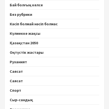
Бай болғың келсе
Без рубрики
Кәсіп болмай нәсіп болмас
Күлмекке жақсы
Қазақстан 2050
Оңтүстік жастары
Руханият
Саясат
Саясат
Спорт
Сыр-сандық