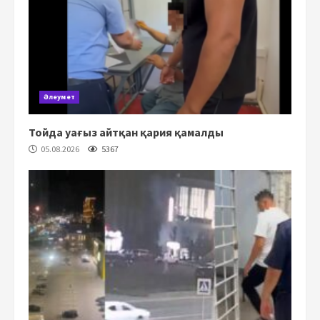
Әлеумет
Тойда уағыз айтқан қария қамалды
05.08.2026
5367