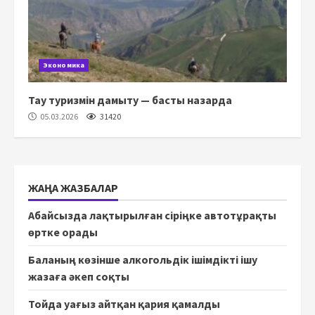
Экономика
Тау туризмін дамыту — басты назарда
05.03.2026
31420
ЖАҢА ЖАЗБАЛАР
Абайсызда лақтырылған сіріңке автотұрақты
өртке орады
Баланың көзінше алкогольдік ішімдікті ішу
жазаға әкеп соқты
Тойда уағыз айтқан қария қамалды