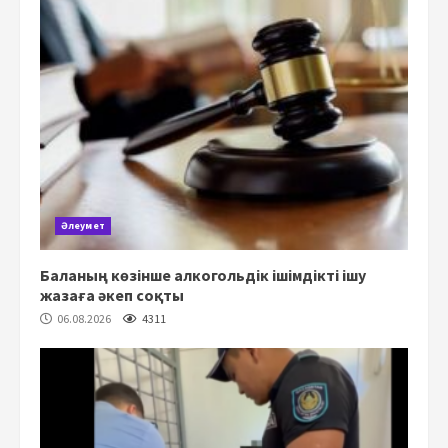
Әлеумет
Баланың көзінше алкогольдік ішімдікті ішу
жазаға әкеп соқты
06.08.2026
4311