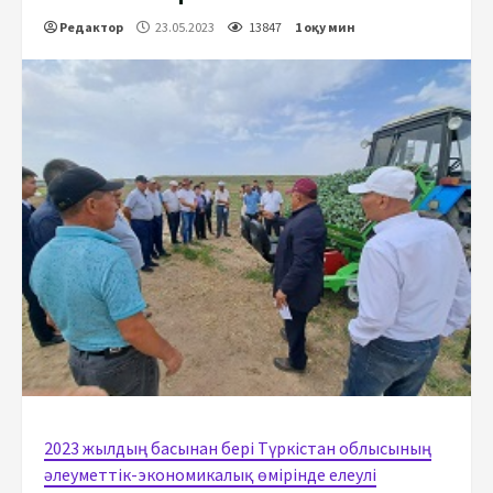
Редактор
23.05.2023
13847
1 оқу мин
2023 жылдың басынан бері Түркістан облысының
әлеуметтік-экономикалық өмірінде елеулі