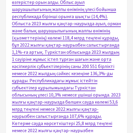
өзгерістер орын алды. Облыс ауыл
шаруашылығының жалпы өнімінің үлесі бойынша
республикада бірінші орынға шықты (14,4%).
Облыста 2023 жылғы қаңтар-наурызда ауыл, орман
және балық шаруашылығының жалпы өнімінің
(қызметтерінің) көлемі 118,4 млрд теңгені құрады,
бұл 2022 жылғы қаңтар-наурызбен салыстырғанда
1,1%-ға артық. Түркістан облысында 2023 жылдың
1 сәуіріне жұмыс істеп тұрған шағын және орта
кәсіпкерлік субъектілерінің саны 200 551 бірлікті
немесе 2022 жылдың сәйкес кезеңіне 136,3%-ды
құрады. Республикадағы жұмыс істейтін
субъектілер құрылымындағы Түркістан
облысының үлесі 10,3% немесе үшінші орында. 2023
жылғы қаңтар-наурызда бөлшек сауда көлемі 53,6
млрд теңгені немесе 2022 жылғы қаңтар-
наурызбен салыстырғанда 107,6% құрады.
Көтерме сауда көрсеткіштері 25,8 млрд теңгені
немесе 2022 жылғы қаңтар-наурызбен