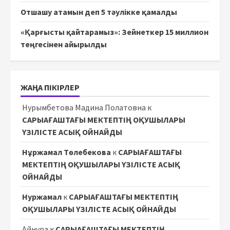
Отшашу атамын деп 5 тәулікке қамалды
«Қарғысты қайтарамыз»: Зейнеткер 15 миллион
теңгесінен айырылды
ЖАҢА ПІКІРЛЕР
Нурымбетова Мадина Полатовна
к
САРЫАҒАШТАҒЫ МЕКТЕПТІҢ ОҚУШЫЛАРЫ
ҮЗІЛІСТЕ АСЫҚ ОЙНАЙДЫ
Нұржамал Төлебекова
к
САРЫАҒАШТАҒЫ
МЕКТЕПТІҢ ОҚУШЫЛАРЫ ҮЗІЛІСТЕ АСЫҚ
ОЙНАЙДЫ
Нуржамал
к
САРЫАҒАШТАҒЫ МЕКТЕПТІҢ
ОҚУШЫЛАРЫ ҮЗІЛІСТЕ АСЫҚ ОЙНАЙДЫ
Айнура
к
САРЫАҒАШТАҒЫ МЕКТЕПТІҢ