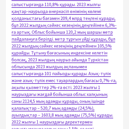
салыстырғанда 110,8% құрады. 2023 жылғы
қаңтар-наурызда өнеркәсіп өнімінің көлемі
қолданыстағы бағамен 209,4 млрд теңгені құрады,
бұл 2022 жылдың сәйкес кезеңінің деңгейінен 6,3%-
ға артық. Облыс бойынша 120,2 мың шаршы метр
пайдалануға берілді. метр тұрғын үйді құрады, бұл
2022 жылдың сәйкес кезеңінің деңгейінен 105,5%
құрайды. Тұтыну бағасының индексіне келетін
болсақ, 2023 жылдың наурыз айында Түркістан
облысында 2023 жылдың ақпанымен
салыстырғанда 101 пайызды құрады. Азық-түлік
және азық-түлік емес тауарлардың бағасы 0,7%-ға,
ақылы қызметтер 2%-ға өсті. 2023 жылғы 1
наурыздағы жағдай бойынша облыс халқының
саны 2124,5 мың адамды құрады, оның ішінде
қалалықтар – 520,7 мың адамды (24,5%),
ауылдықтар – 1603,8 мың адамды (75,5%) құрады.
2022 жылғы 1 наурыздағы деректермен
салыстырғанда халық саны 1,5%-ға өсті.