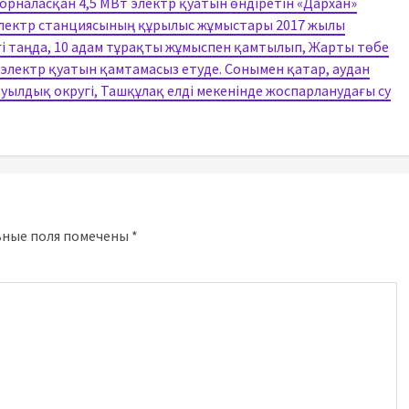
 орналасқан 4,5 МВт электр қуатын өндіретін «Дархан»
 электр станциясының құрылыс жұмыстары 2017 жылы
ргі таңда, 10 адам тұрақты жұмыспен қамтылып, Жарты төбе
 электр қуатын қамтамасыз етуде. Сонымен қатар, аудан
ылдық округі, Ташқұлақ елді мекенінде жоспарланудағы су
ьные поля помечены
*