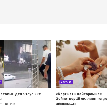
т
Әлеумет
атамын деп 5 тәулікке
«Қарғысты қайтарамыз»:
ы
Зейнеткер 15 миллион теңге
айырылды
26
1961