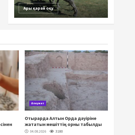
Ары қарай оқу
Әлеумет
Отырарда Алтын Орда дәуіріне
сінен
жататын мешіттің орны табылды
04.08.2026
3180