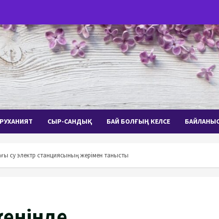
РУХАНИЯТ
СЫР-САНДЫҚ
БАЙ БОЛҒЫҢ КЕЛСЕ
БАЙЛАНЫ
дағы су электр станциясының жерімен танысты
кенінде