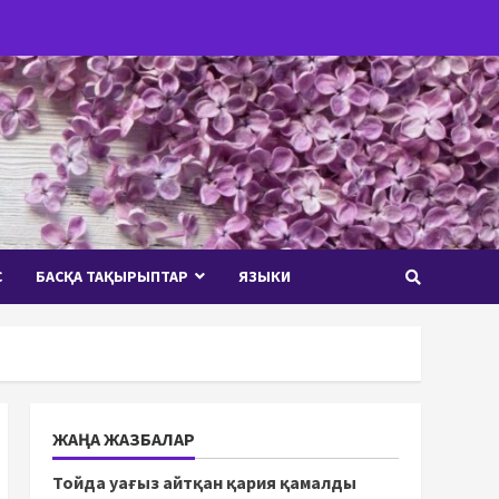
С
БАСҚА ТАҚЫРЫПТАР
ЯЗЫКИ
ЖАҢА ЖАЗБАЛАР
Тойда уағыз айтқан қария қамалды