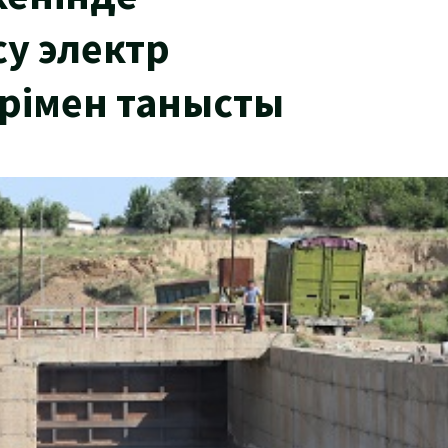
у электр
рімен танысты