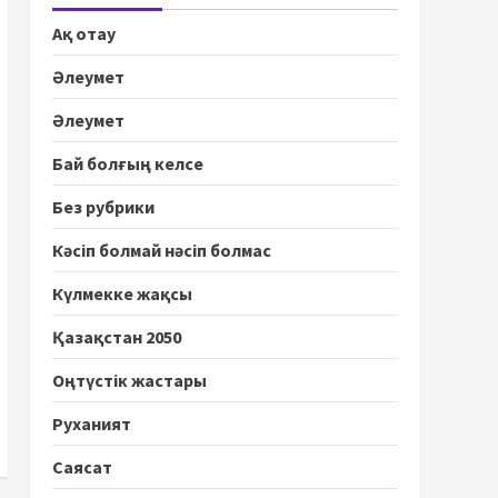
Ақ отау
Әлеумет
Әлеумет
Бай болғың келсе
Без рубрики
Кәсіп болмай нәсіп болмас
Күлмекке жақсы
Қазақстан 2050
Оңтүстік жастары
Руханият
Саясат