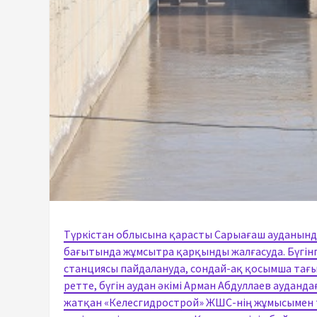
Түркістан облысына қарасты Сарыағаш ауданында
бағытында жұмсытра қарқынды жалғасуда. Бүгінг
станциясы пайдалануда, сондай-ақ қосымша тағыд
ретте, бүгін аудан әкімі Арман Абдуллаев ауданд
жатқан «Келесгидрострой» ЖШС-нің жұмысымен т