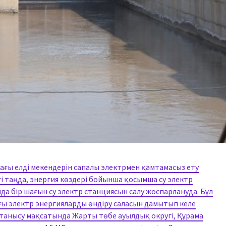
ғы елді мекендерін сапалы электрмен қамтамасыз ету
і таңда, энергия көздері бойынша қосымша су электр
а бір шағын су электр станциясын салу жоспарлануда. Бұл
ағы электр энергияларды өндіру саласын дамытып келе
анысу мақсатында Жарты төбе ауылдық округі, Құрама