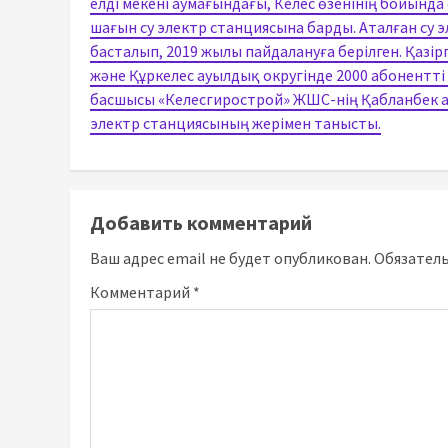
елді мекені аумағындағы, Келес өзенінің бойында
шағын су электр станциясына барды. Аталған су
басталып, 2019 жылы пайдалануға берілген. Қазі
және Құркелес ауылдық округінде 2000 абонентті
басшысы «Келесгирострой» ЖШС-нің Қабланбек ау
электр станциясының жерімен танысты.
Добавить комментарий
Ваш адрес email не будет опубликован.
Обязател
Комментарий
*