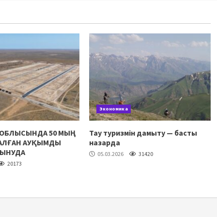
Экономика
 ОБЛЫСЫНДА 50 МЫҢ
Тау туризмін дамыту — басты
НАЛҒАН АУҚЫМДЫ
назарда
ЛЫНУДА
05.03.2026
31420
20173