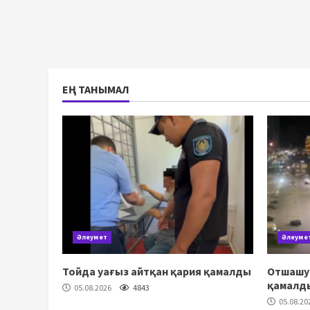
ЕҢ ТАНЫМАЛ
Әлеумет
Әлеуме
Тойда уағыз айтқан қария қамалды
Отшашу 
қамалд
05.08.2026
4843
05.08.20