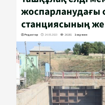
жоспарланудағы с
станциясының же
Редактор
24.05.2023
26181
1 оқу мин