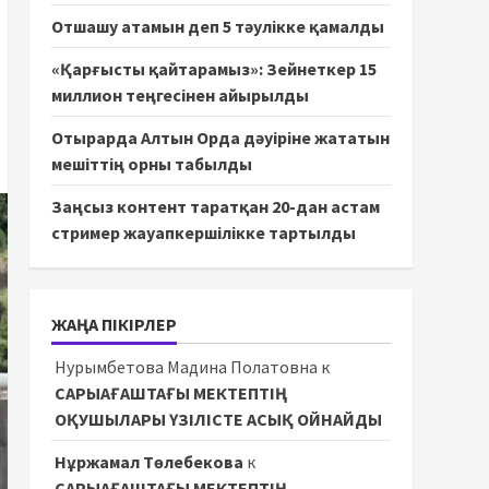
Отшашу атамын деп 5 тәулікке қамалды
«Қарғысты қайтарамыз»: Зейнеткер 15
миллион теңгесінен айырылды
Отырарда Алтын Орда дәуіріне жататын
мешіттің орны табылды
Заңсыз контент таратқан 20-дан астам
стример жауапкершілікке тартылды
ЖАҢА ПІКІРЛЕР
Нурымбетова Мадина Полатовна
к
САРЫАҒАШТАҒЫ МЕКТЕПТІҢ
ОҚУШЫЛАРЫ ҮЗІЛІСТЕ АСЫҚ ОЙНАЙДЫ
Нұржамал Төлебекова
к
САРЫАҒАШТАҒЫ МЕКТЕПТІҢ