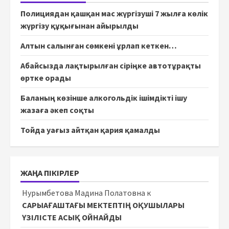
Полициядан қашқан мас жүргізуші 7 жылға көлік
жүргізу құқығынан айырылды
Алтын салынған сөмкені ұрлап кеткен…
Абайсызда лақтырылған сіріңке автотұрақты
өртке орады
Баланың көзінше алкогольдік ішімдікті ішу
жазаға әкеп соқты
Тойда уағыз айтқан қария қамалды
ЖАҢА ПІКІРЛЕР
Нурымбетова Мадина Полатовна
к
САРЫАҒАШТАҒЫ МЕКТЕПТІҢ ОҚУШЫЛАРЫ
ҮЗІЛІСТЕ АСЫҚ ОЙНАЙДЫ