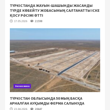
ТҮРКІСТАНДА ЖАУЫН-ШАШЫНДЫ ЖАСАНДЫ
ТҮРДЕ КӨБЕЙТУ ЖОБАСЫНЫҢ САЛТАНАТТЫ ІСКЕ
ҚОСУ РӘСІМІ ӨТТІ
17.05.2026
21598
Экономика
ТҮРКІСТАН ОБЛЫСЫНДА 50 МЫҢ БАСҚА
АРНАЛҒАН АУҚЫМДЫ ФЕРМА САЛЫНУДА
23.04.2026
20647