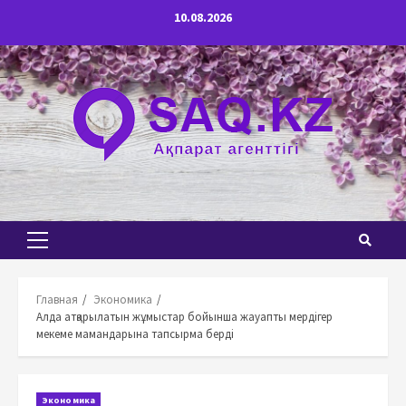
Перейти
10.08.2026
к
содержимому
Основное
меню
Главная
Экономика
Алда атқарылатын жұмыстар бойынша жауапты мердігер
мекеме мамандарына тапсырма берді
Экономика