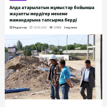
Алда атқарылатын жұмыстар бойынша
жауапты мердігер мекеме
мамандарына тапсырма берді
Редактор
29.05.2023
17424
1 оқу мин