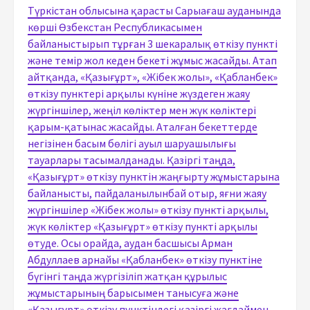
Түркістан облысына қарасты Сарыағаш ауданында
көрші Өзбекстан Республикасымен
байланыстырып тұрған 3 шекаралық өткізу пункті
және темір жол кеден бекеті жұмыс жасайды. Атап
айтқанда, «Қазығұрт», «Жібек жолы», «Қабланбек»
өткізу пунктері арқылы күніне жүздеген жаяу
жүргіншілер, жеңіл көліктер мен жүк көліктері
қарым-қатынас жасайды. Аталған бекеттерде
негізінен басым бөлігі ауыл шаруашылығы
тауарлары тасымалданады. Қазіргі таңда,
«Қазығұрт» өткізу пунктін жаңғырту жұмыстарына
байланысты, пайдаланылынбай отыр, яғни жаяу
жүргіншілер «Жібек жолы» өткізу пункті арқылы,
жүк көліктер «Қазығұрт» өткізу пункті арқылы
өтуде. Осы орайда, аудан басшысы Арман
Абдуллаев арнайы «Қабланбек» өткізу пунктіне
бүгінгі таңда жүргізіліп жатқан құрылыс
жұмыстарының барысымен танысуға және
«Қазығұрт» өткізу пунктіндегі қазіргі жағдаймен