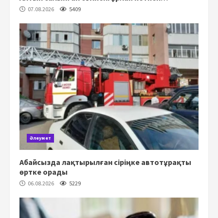
07.08.2026
5409
Әлеумет
Абайсызда лақтырылған сіріңке автотұрақты
өртке орады
06.08.2026
5229