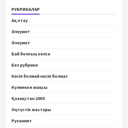
РУБРИКАЛАР
Ақ отау
Әлеумет
Әлеумет
Бай болғың келсе
Без рубрики
Кәсіп болмай нәсіп болмас
Күлмекке жақсы
Қазақстан 2050
Оңтүстік жастары
Руханият