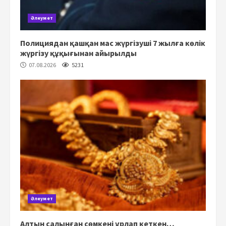
Әлеумет
Полициядан қашқан мас жүргізуші 7 жылға көлік
жүргізу құқығынан айырылды
07.08.2026
5231
Әлеумет
Алтын салынған сөмкені ұрлап кеткен…