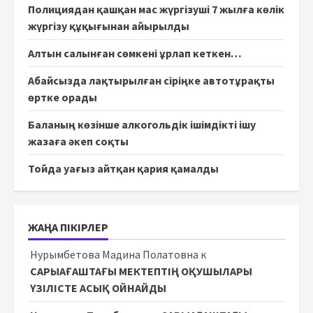
Полициядан қашқан мас жүргізуші 7 жылға көлік
жүргізу құқығынан айырылды
Алтын салынған сөмкені ұрлап кеткен…
Абайсызда лақтырылған сіріңке автотұрақты
өртке орады
Баланың көзінше алкогольдік ішімдікті ішу
жазаға әкеп соқты
Тойда уағыз айтқан қария қамалды
ЖАҢА ПІКІРЛЕР
Нурымбетова Мадина Полатовна
к
САРЫАҒАШТАҒЫ МЕКТЕПТІҢ ОҚУШЫЛАРЫ
ҮЗІЛІСТЕ АСЫҚ ОЙНАЙДЫ