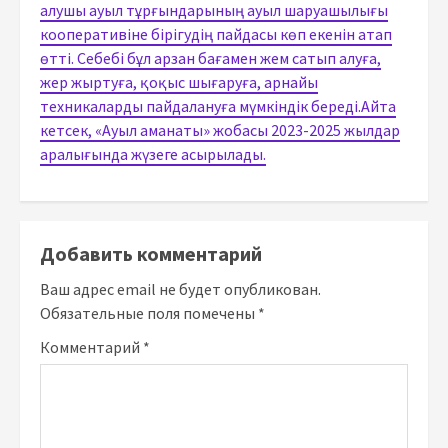
алушы ауыл тұрғындарының ауыл шаруашылығы
кооперативіне бірігудің пайдасы көп екенін атап
өтті. Себебі бұл арзан бағамен жем сатып алуға,
жер жыртуға, қоқыс шығаруға, арнайы
техникаларды пайдалануға мүмкіндік береді.Айта
кетсек, «Ауыл аманаты» жобасы 2023-2025 жылдар
аралығында жүзеге асырылады.
Добавить комментарий
Ваш адрес email не будет опубликован.
Обязательные поля помечены
*
Комментарий
*