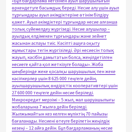
«Бұл бағдарлама негізінен ауыл шарушылығын
өркендетуге басымдық береді. Несие алу үшін ауыл
тұрғындары ауыл әкімдіктеріне өтінім білдіру
қажет. Ауыл әкімдіктері тұрғындар несие алғанша
толық сүйемелдеу жүргізеді. Несие алушылар –
ауылдық елдімекен тұрғындары және зейнет
жасынан аспауы тиіс. Кәсіпті ашуға оқыту
жұмыстары тегін жүргізіледі. Әрі несиесін толық
жауып, кәсібін дамытатын болса, жеңілдетілген
несиеге қайта қол жеткізуге болады». Жоба
шеңберінде жеке қосалқы шаруашылық пен жеке
кәсіпкерлер үшін 8 625 000 теңгеге дейін,
ауылшаруашылық өндірістік кооперативтері үшін
27 600 000 теңгеге дейін несие беріледі.
Микрокредит мерзімі – 5 жыл, мал шаруашылығы
жобаларына 7 жылға дейін беріледі.
Жылжымайтын кез келген мүліктің 70 пайызы
бағаланады. Несиені өтеуге берілетін жеңілдік
кезеңі – 12 айға дейін. Бұл бағдарламаның несие