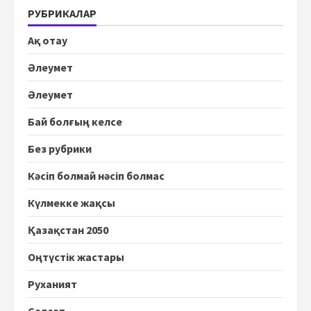
РУБРИКАЛАР
Ақ отау
Әлеумет
Әлеумет
Бай болғың келсе
Без рубрики
Кәсіп болмай нәсіп болмас
Күлмекке жақсы
Қазақстан 2050
Оңтүстік жастары
Руханият
Саясат