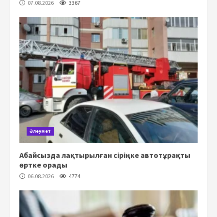
07.08.2026
3367
Әлеумет
Абайсызда лақтырылған сіріңке автотұрақты
өртке орады
06.08.2026
4774