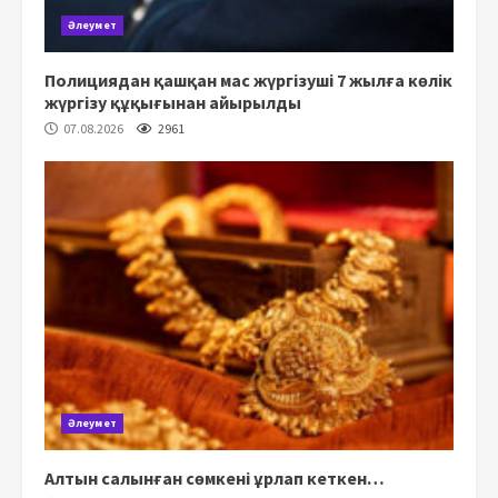
Әлеумет
Полициядан қашқан мас жүргізуші 7 жылға көлік
жүргізу құқығынан айырылды
07.08.2026
2961
Әлеумет
Алтын салынған сөмкені ұрлап кеткен…