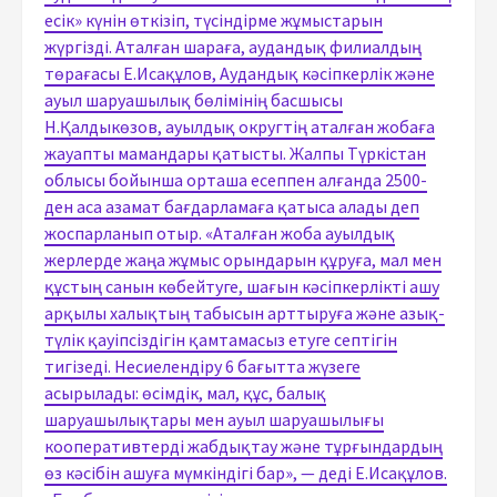
есік» күнін өткізіп, түсіндірме жұмыстарын
жүргізді. Аталған шараға, аудандық филиалдың
төрағасы Е.Исақұлов, Аудандық кәсіпкерлік және
ауыл шаруашылық бөлімінің басшысы
Н.Қалдыкөзов, ауылдық округтің аталған жобаға
жауапты мамандары қатысты. Жалпы Түркістан
облысы бойынша орташа есеппен алғанда 2500-
ден аса азамат бағдарламаға қатыса алады деп
жоспарланып отыр. «Аталған жоба ауылдық
жерлерде жаңа жұмыс орындарын құруға, мал мен
құстың санын көбейтуге, шағын кәсіпкерлікті ашу
арқылы халықтың табысын арттыруға және азық-
түлік қауіпсіздігін қамтамасыз етуге септігін
тигізеді. Несиелендіру 6 бағытта жүзеге
асырылады: өсімдік, мал, құс, балық
шаруашылықтары мен ауыл шаруашылығы
кооперативтерді жабдықтау және тұрғындардың
өз кәсібін ашуға мүмкіндігі бар», — деді Е.Исақұлов.