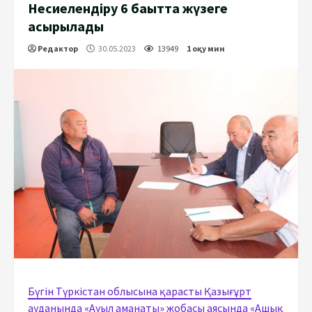
Несиелендіру 6 бағытта жүзеге
асырылады
Редактор
30.05.2023
13949
1 оқу мин
Бүгін Түркістан облысына қарасты Қазығұрт
ауданында «Ауыл аманаты» жобасы аясында «Ашық