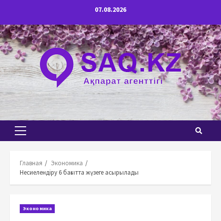
Перейти
07.08.2026
к
содержимому
Основное
меню
Главная
Экономика
Несиелендіру 6 бағытта жүзеге асырылады
Экономика