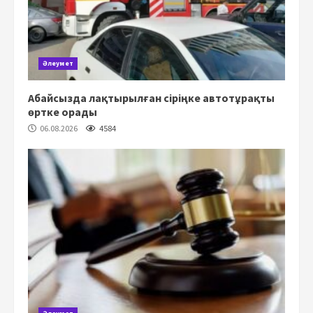
Әлеумет
Абайсызда лақтырылған сіріңке автотұрақты
өртке орады
06.08.2026
4584