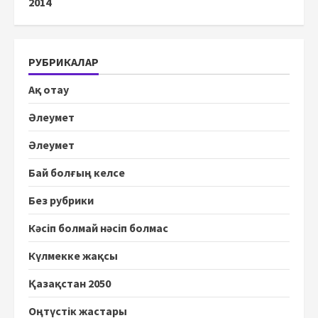
2014
РУБРИКАЛАР
Ақ отау
Әлеумет
Әлеумет
Бай болғың келсе
Без рубрики
Кәсіп болмай нәсіп болмас
Күлмекке жақсы
Қазақстан 2050
Оңтүстік жастары