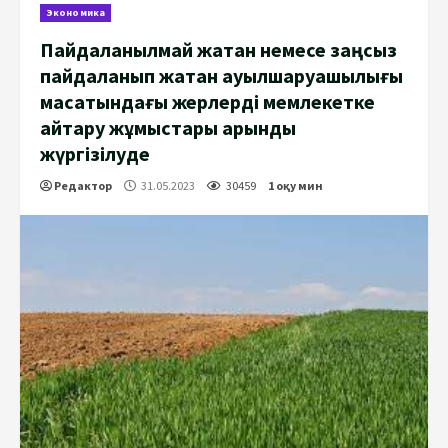
Экономика
Пайдаланылмай жатқан немесе заңсыз
пайдаланып жатқан ауылшаруашылығы
мақсатындағы жерлерді мемлекетке
қайтару жұмыстары қарқынды
жүргізілуде
Редактор
31.05.2023
30459
1 оқу мин