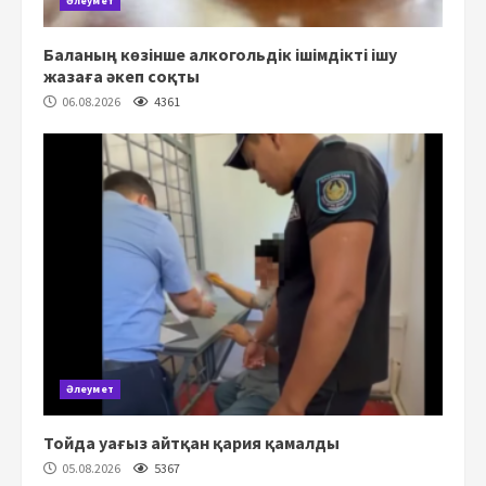
Әлеумет
Баланың көзінше алкогольдік ішімдікті ішу
жазаға әкеп соқты
06.08.2026
4361
Әлеумет
Тойда уағыз айтқан қария қамалды
05.08.2026
5367