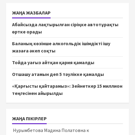
ЖАҢА ЖАЗБАЛАР
Абайсызда лақтырылған сіріңке автотұрақты
өртке орады
Баланың көзінше алкогольдік ішімдікті ішу
жазаға әкеп соқты
Тойда уағыз айтқан қария қамалды
Отшашу атамын деп 5 тәулікке қамалды
«Қарғысты қайтарамыз»: Зейнеткер 15 миллион
теңгесінен айырылды
ЖАҢА ПІКІРЛЕР
Нурымбетова Мадина Полатовна
к