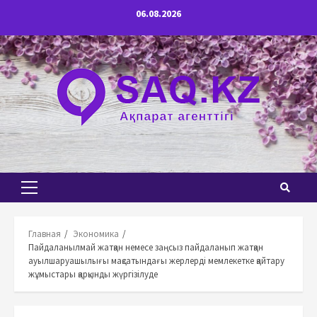
Перейти
06.08.2026
к
содержимому
Основное
меню
Главная
Экономика
Пайдаланылмай жатқан немесе заңсыз пайдаланып жатқан
ауылшаруашылығы мақсатындағы жерлерді мемлекетке қайтару
жұмыстары қарқынды жүргізілуде