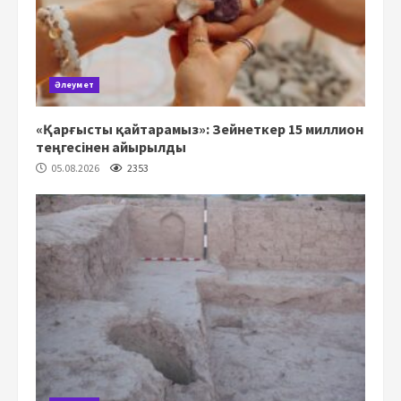
Әлеумет
«Қарғысты қайтарамыз»: Зейнеткер 15 миллион
теңгесінен айырылды
05.08.2026
2353