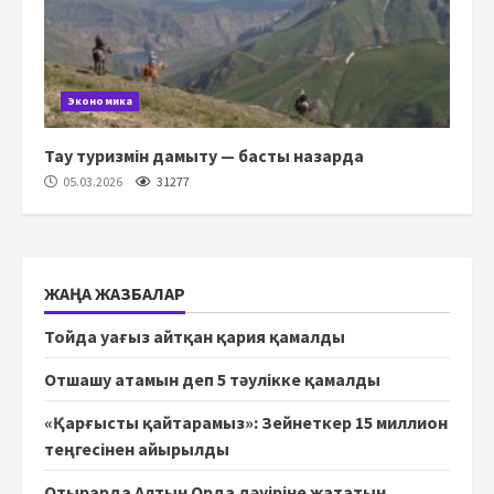
Экономика
Тау туризмін дамыту — басты назарда
05.03.2026
31277
ЖАҢА ЖАЗБАЛАР
Тойда уағыз айтқан қария қамалды
Отшашу атамын деп 5 тәулікке қамалды
«Қарғысты қайтарамыз»: Зейнеткер 15 миллион
теңгесінен айырылды
Отырарда Алтын Орда дәуіріне жататын