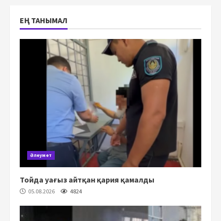
ЕҢ ТАНЫМАЛ
Әлеумет
Тойда уағыз айтқан қария қамалды
05.08.2026
4824