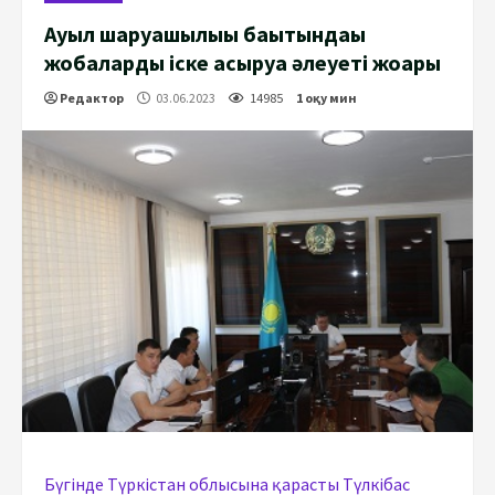
Ауыл шаруашылығы бағытындағы
жобаларды іске асыруға әлеуеті жоғары
Редактор
03.06.2023
14985
1 оқу мин
Бүгінде Түркістан облысына қарасты Түлкібас