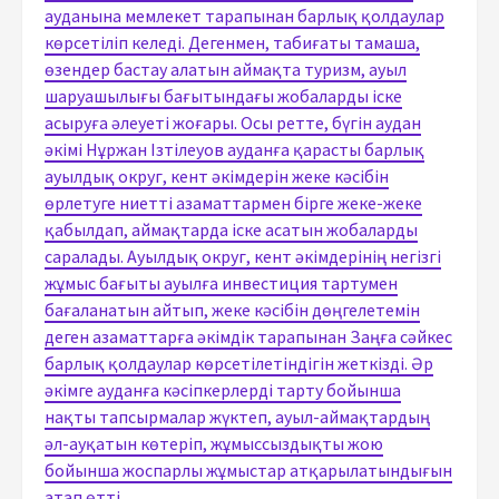
ауданына мемлекет тарапынан барлық қолдаулар
көрсетіліп келеді. Дегенмен, табиғаты тамаша,
өзендер бастау алатын аймақта туризм, ауыл
шаруашылығы бағытындағы жобаларды іске
асыруға әлеуеті жоғары. Осы ретте, бүгін аудан
әкімі Нұржан Ізтілеуов ауданға қарасты барлық
ауылдық округ, кент әкімдерін жеке кәсібін
өрлетуге ниетті азаматтармен бірге жеке-жеке
қабылдап, аймақтарда іске асатын жобаларды
саралады. Ауылдық округ, кент әкімдерінің негізгі
жұмыс бағыты ауылға инвестиция тартумен
бағаланатын айтып, жеке кәсібін дөңгелетемін
деген азаматтарға әкімдік тарапынан Заңға сәйкес
барлық қолдаулар көрсетілетіндігін жеткізді. Әр
әкімге ауданға кәсіпкерлерді тарту бойынша
нақты тапсырмалар жүктеп, ауыл-аймақтардың
әл-ауқатын көтеріп, жұмыссыздықты жою
бойынша жоспарлы жұмыстар атқарылатындығын
атап өтті.