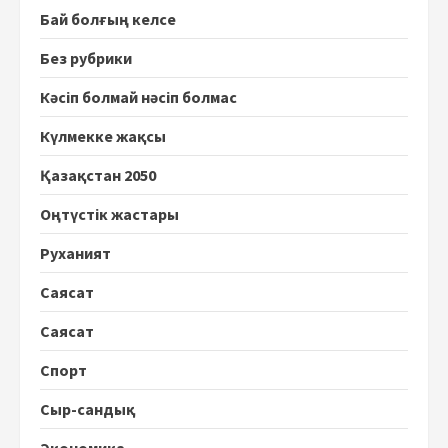
Бай болғың келсе
Без рубрики
Кәсіп болмай нәсіп болмас
Күлмекке жақсы
Қазақстан 2050
Оңтүстік жастары
Руханият
Саясат
Саясат
Спорт
Сыр-сандық
Экономика