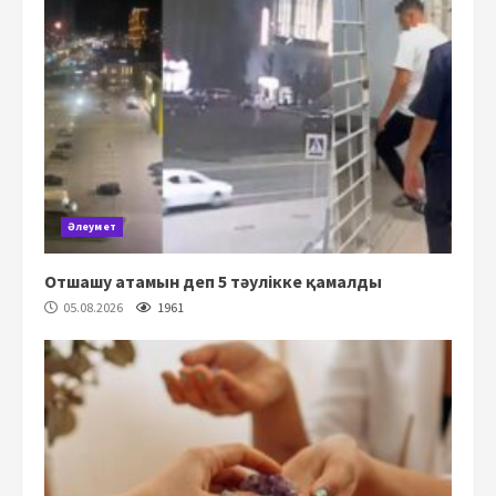
Әлеумет
Отшашу атамын деп 5 тәулікке қамалды
05.08.2026
1961