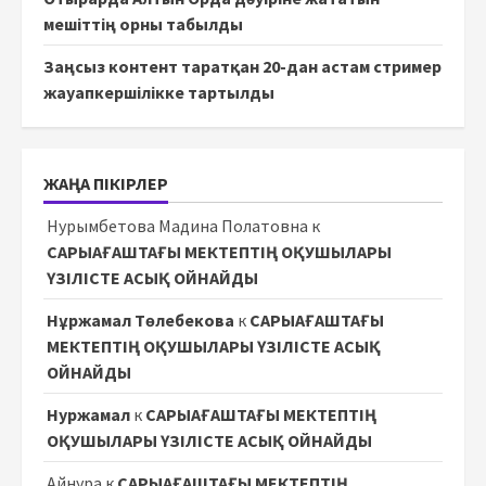
мешіттің орны табылды
Заңсыз контент таратқан 20-дан астам стример
жауапкершілікке тартылды
ЖАҢА ПІКІРЛЕР
Нурымбетова Мадина Полатовна
к
САРЫАҒАШТАҒЫ МЕКТЕПТІҢ ОҚУШЫЛАРЫ
ҮЗІЛІСТЕ АСЫҚ ОЙНАЙДЫ
Нұржамал Төлебекова
к
САРЫАҒАШТАҒЫ
МЕКТЕПТІҢ ОҚУШЫЛАРЫ ҮЗІЛІСТЕ АСЫҚ
ОЙНАЙДЫ
Нуржамал
к
САРЫАҒАШТАҒЫ МЕКТЕПТІҢ
ОҚУШЫЛАРЫ ҮЗІЛІСТЕ АСЫҚ ОЙНАЙДЫ
Айнура
к
САРЫАҒАШТАҒЫ МЕКТЕПТІҢ