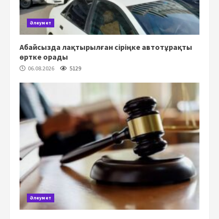
Әлеумет
Абайсызда лақтырылған сіріңке автотұрақты
өртке орады
06.08.2026
5129
Әлеумет