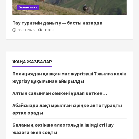
Экономика
Тау туризмін дамыту — басты назарда
05.03.2026
31938
ЖАҢА ЖАЗБАЛАР
Полициядан қашқан мас жүргізуші 7 жылға көлік
жүргізу құқығынан айырылды
Алтын салынған сөмкені ұрлап кеткен…
Абайсызда лақтырылған сіріңке автотұрақты
өртке орады
Баланың көзінше алкогольдік ішімдікті ішу
жазаға әкеп соқты