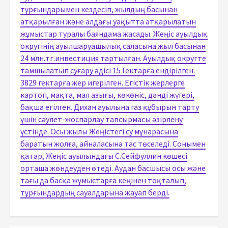
тұрғындарымен кездесіп, жылдың басынан
атқарылған және алдағы уақытта атқарылатын
жұмыстар туралы баяндама жасады. Жеңіс ауылдық
округінің ауылшаруашылық саласына жыл басынан
24 млн.тг.инвестиция тартылған. Ауылдық округте
тамшылатып суғару әдісі 15 Гектарға ендірілген.
3829 гектарға жер игерілген. Егістік жерлерге
картоп, мақта, мал азығы, көкөніс, дәнді жүгері,
бақша егілген. Дихан ауылына газ құбырын тарту
үшін сәулет-жоспарлау тапсырмасы әзірлену
үстінде. Осы жылы Жеңістегі су мұнарасына
баратын жолға, айналасына тас төселеді. Сонымен
қатар, Жеңіс ауылындағы С.Сейфуллин көшесі
орташа жөндеуден өтеді. Аудан басшысы осы және
тағы да басқа жұмыстарға кеңінен тоқталып,
тұрғындардың сауалдарына жауап берді.