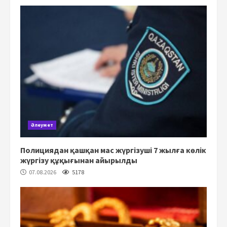
Әлеумет
Полициядан қашқан мас жүргізуші 7 жылға көлік
жүргізу құқығынан айырылды
07.08.2026
5178