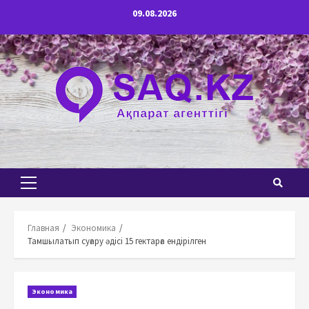
Перейти
09.08.2026
к
содержимому
Основное
меню
Главная
Экономика
Тамшылатып суғару әдісі 15 гектарға ендірілген
Экономика