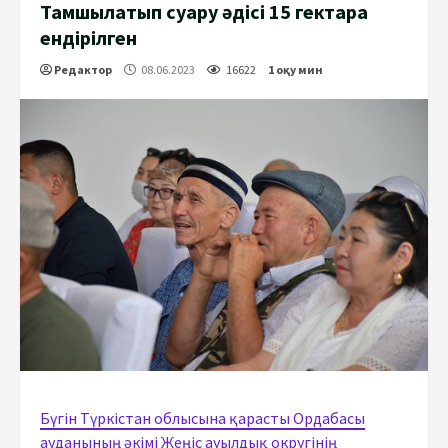
Тамшылатып суғару әдісі 15 гектарға
ендірілген
Редактор
08.06.2023
16622
1 оқу мин
Бүгін Түркістан облысына қарасты Ордабасы
ауданының әкімі Жеңіс ауылдық округінің