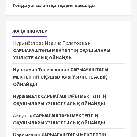
Тойда уағыз айтқан қария қамалды
ЖАҢА ПІКІРЛЕР
Нурымбетова Мадина Полатовна
к
САРЫАҒАШТАҒЫ МЕКТЕПТІҢ ОҚУШЫЛАРЫ
ҮЗІЛІСТЕ АСЫҚ ОЙНАЙДЫ
Нұржамал Төлебекова
к
САРЫАҒАШТАҒЫ
МЕКТЕПТІҢ ОҚУШЫЛАРЫ ҮЗІЛІСТЕ АСЫҚ
ОЙНАЙДЫ
Нуржамал
к
САРЫАҒАШТАҒЫ МЕКТЕПТІҢ
ОҚУШЫЛАРЫ ҮЗІЛІСТЕ АСЫҚ ОЙНАЙДЫ
Айнура
к
САРЫАҒАШТАҒЫ МЕКТЕПТІҢ
ОҚУШЫЛАРЫ ҮЗІЛІСТЕ АСЫҚ ОЙНАЙДЫ
Карлығаш
к
САРЫАҒАШТАҒЫ МЕКТЕПТІҢ