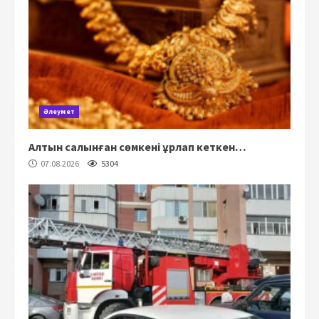
Әлеумет
Алтын салынған сөмкені ұрлап кеткен…
07.08.2026
5304