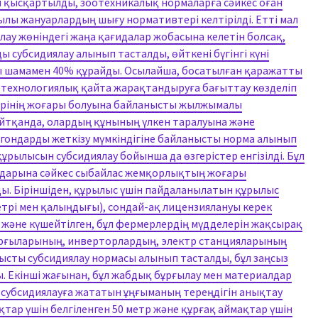
йін қысқартылды, зоотехникалық нормаларға сәйкес оған
лы жануарлардың шығу нормативтері келтірілді. Етті мал
ау жөніндегі жаңа қағидалар жобасына келетін болсақ,
 субсидиялау алынып тасталды, өйткені бүгінгі күні
 шамамен 40% құрайды. Осылайша, босатылған қаражатты
технологиялық қайта жарақтандыруға бағыттау көзделіп
дерінің жоғары болуына байланысты жылжымалы
айтқанда, олардың құнының үлкен таралуына және
агондарды жеткізу мүмкіндігіне байланысты норма алынып
ұрылысын субсидиялау бойынша да өзгерістер енгізілді. Бұл
дарына сәйкес сыбайлас жемқорлықтың жоғары
ы. Біріншіден, құрылыс үшін пайдаланылатын құрылыс
рі мен қалыңдығы), сондай-ақ лицензиялануы керек
және күшейтілген, бұл фермерлердің мүдделерін жақсырақ
 сорғыларының, инверторлардың, электр станцияларының
ысты субсидиялау нормасы алынып тасталды, бұл заңсыз
ы. Екінші жағынан, бұл жабдық бұрғылау мен материалдар
н, субсидиялауға жататын ұңғыманың тереңдігін анықтау
ар үшін белгіленген 50 метр және құрғақ аймақтар үшін