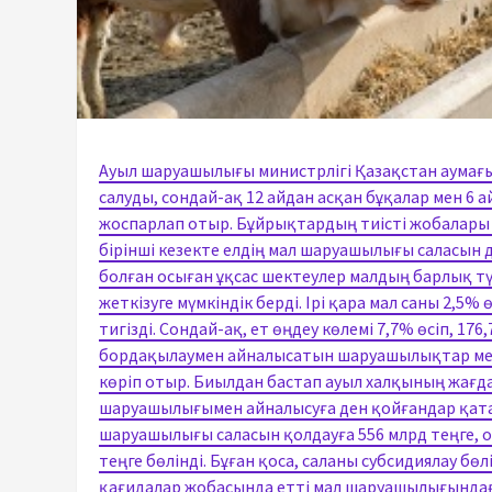
Ауыл шаруашылығы министрлігі Қазақстан аумағы
салуды, сондай-ақ 12 айдан асқан бұқалар мен 6 
жоспарлап отыр. Бұйрықтардың тиісті жобалары 
бірінші кезекте елдің мал шаруашылығы саласын 
болған осыған ұқсас шектеулер малдың барлық т
жеткізуге мүмкіндік берді. Ірі қара мал саны 2,5%
тигізді. Сондай-ақ, ет өңдеу көлемі 7,7% өсіп, 17
бордақылаумен айналысатын шаруашылықтар мемл
көріп отыр. Биылдан бастап ауыл халқының жағд
шаруашылығымен айналысуға ден қойғандар қатар
шаруашылығы саласын қолдауға 556 млрд теңге, 
теңге бөлінді. Бұған қоса, саланы субсидиялау бө
қағидалар жобасында етті мал шаруашылығындағ