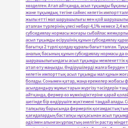
көзделген. Атап айтқанда, асыл тұқымды бұқаны 
және тұқымдық тегіне сәйкес келетін импортталғ
жылы етті мал шаруашылығы мен қой шаруашылығ
аталған түрлерінің үлесі небәрі 4,1% немесе 2,4 
субсидиялау нормасы жоғары сыбайлас жемқорлы
асыл тұқымды өсірушінің құнын субсидиялау құр
бағытқа 2 түрлі қолдау құралы бағытталған. Тұқы
аналық басының құнын субсидиялау нормасы да о
шаруашылығындағы асыл тұқымды мемлекеттік қо
атап өту маңызды. Өндірушілерді жалға беруден 
келетін импорттық асыл тұқымды мал құнын жоғ
болады. Сонымен қатар, жаңа ережелер жобасы ф
асылдандыру жұмыстарын жүргізу тәсілдерін таңда
айтқанда, фермер өз мүмкіндіктеріне қарай қола
шегінде бір өндірушіге жүктемені таңдай алады.
талқылау барысында фермерлік қоғамдастықтың 
қағидалардың бастапқы нұсқасынан асыл тұқымд
әдісімен алынған ұрпақтың әкелігін растау мінде