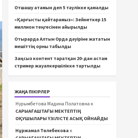
Отшашу атамын деп 5 тәулікке қамалды
«Қарғысты қайтарамыз»: Зейнеткер 15
миллион теңгесінен айырылды
Отырарда Алтын Орда дәуіріне жататын
мешіттің орны табылды
Заңсыз контент таратқан 20-дан астам
стример жауапкершілікке тартылды
ЖАҢА ПІКІРЛЕР
Нурымбетова Мадина Полатовна
к
САРЫАҒАШТАҒЫ МЕКТЕПТІҢ
ОҚУШЫЛАРЫ ҮЗІЛІСТЕ АСЫҚ ОЙНАЙДЫ
Нұржамал Төлебекова
к
САРЫАҒАШТАҒЫ МЕКТЕПТІҢ