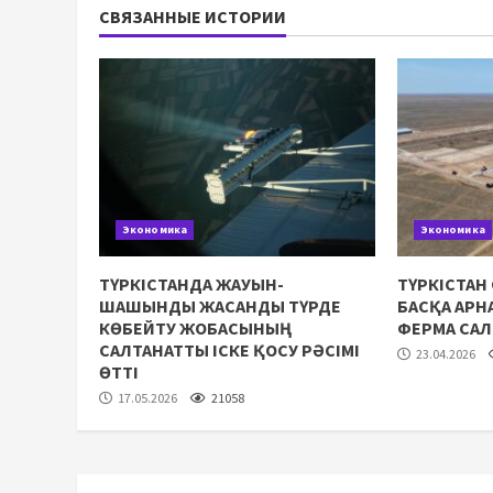
СВЯЗАННЫЕ ИСТОРИИ
Экономика
Экономика
ТҮРКІСТАНДА ЖАУЫН-
ТҮРКІСТАН
ШАШЫНДЫ ЖАСАНДЫ ТҮРДЕ
БАСҚА АР
КӨБЕЙТУ ЖОБАСЫНЫҢ
ФЕРМА СА
САЛТАНАТТЫ ІСКЕ ҚОСУ РӘСІМІ
23.04.2026
ӨТТІ
17.05.2026
21058