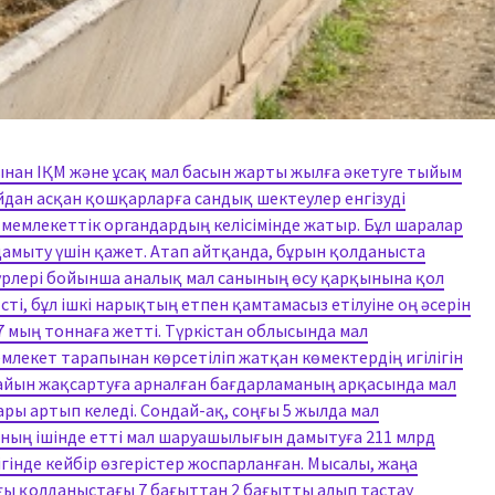
нан ІҚМ және ұсақ мал басын жарты жылға әкетуге тыйым
айдан асқан қошқарларға сандық шектеулер енгізуді
мемлекеттік органдардың келісімінде жатыр. Бұл шаралар
дамыту үшін қажет. Атап айтқанда, бұрын қолданыста
үрлері бойынша аналық мал санының өсу қарқынына қол
 өсті, бұл ішкі нарықтың етпен қамтамасыз етілуіне оң әсерін
6,7 мың тоннаға жетті. Түркістан облысында мал
екет тарапынан көрсетіліп жатқан көмектердің игілігін
айын жақсартуға арналған бағдарламаның арқасында мал
ы артып келеді. Сондай-ақ, соңғы 5 жылда мал
оның ішінде етті мал шаруашылығын дамытуға 211 млрд
лігінде кейбір өзгерістер жоспарланған. Мысалы, жаңа
ы қолданыстағы 7 бағыттан 2 бағытты алып тастау