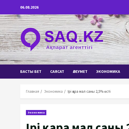
Перейти
06.08.2026
к
содержимому
БАСТЫ БЕТ
САЯСАТ
ӘЛЕУМЕТ
ЭКОНОМИКА
Главная
Экономика
Ірі қара мал саны 2,5% өсті
Экономика
Ірі қара мал саны 