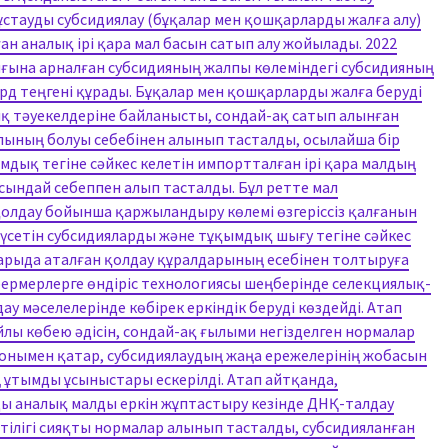
ұстауды субсидиялау (бұқалар мен қошқарларды жалға алу)
ан аналық ірі қара мал басын сатып алу жойылады. 2022
ына арналған субсидияның жалпы көлеміндегі субсидияның
млрд теңгені құрады. Бұқалар мен қошқарларды жалға беруді
қ тәуекелдеріне байланысты, сондай-ақ сатып алынған
алының болуы себебінен алынып тасталды, осылайша бір
мдық тегіне сәйкес келетін импортталған ірі қара малдың
сындай себеппен алып тасталды. Бұл ретте мал
лдау бойынша қаржыландыру көлемі өзгеріссіз қалғанын
түсетін субсидияларды және тұқымдық шығу тегіне сәйкес
арыда аталған қолдау құралдарының есебінен толтыруға
ермерлерге өндіріс технологиясы шеңберінде селекциялық-
у мәселелерінде көбірек еркіндік беруді көздейді. Атап
йлы көбею әдісін, сондай-ақ ғылыми негізделген нормалар
 Сонымен қатар, субсидиялаудың жаңа ережелерінің жобасын
ұтымды ұсыныстары ескерілді. Атап айтқанда,
ы аналық малды еркін жұптастыру кезінде ДНҚ-талдау
ттілігі сияқты нормалар алынып тасталды, субсидияланған