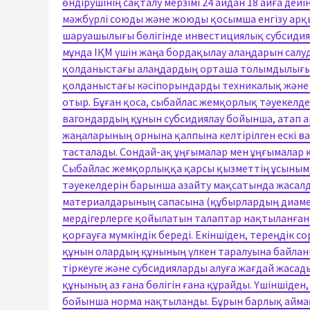
өндірушінің сақталу мерзімі 24 айдан 18 айға де
мәжбүрлі союды және жоюды қосымша енгізу арқы
шаруашылығы бөлігінде инвестициялық субсидиял
мұнда ІҚМ үшін жаңа бордақылау алаңдарын салуды
қолданыстағы алаңдардың орташа толымдылығы
қолданыстағы кәсіпорындарды техникалық және 
отыр. Бұған қоса, сыбайлас жемқорлық тәуекел
вагондардың құнын субсидиялау бойынша, атап 
жаңаларының орнына қалпына келтірілген ескі в
тасталады. Сондай-ақ ұңғымалар мен ұңғымалар қ
Сыбайлас жемқорлыққа қарсы қызметтің ұсыным
тәуекелдерін барынша азайту мақсатында жасалд
материалдарының сапасына (құбырлардың диамет
мердігерлерге қойылатын талаптар нақтыланған 
қорғауға мүмкіндік береді. Екіншіден, тереңдік
құнын олардың құнының үлкен таралуына байлан
тіркеуге және субсидияларды алуға жағдай жасад
құнының аз ғана бөлігін ғана құрайды. Үшіншіде
бойынша норма нақтыланды. Бұрын барлық аймақт