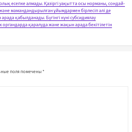
олық есепке алмады. Қазіргі уақытта осы норманы, сондай-
және мамандандырылған ұйымдармен бірлесіп әлі де
рада қабылданады. Бүгінгі күні субсидиялау
 органдарда қаралуда және жақын арада бекітілетін
ьные поля помечены
*