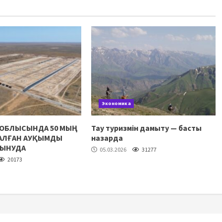
Экономика
 ОБЛЫСЫНДА 50 МЫҢ
Тау туризмін дамыту — басты
НАЛҒАН АУҚЫМДЫ
назарда
ЛЫНУДА
05.03.2026
31277
20173