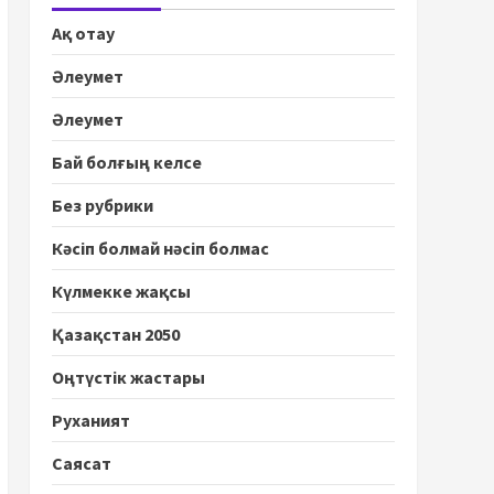
Ақ отау
Әлеумет
Әлеумет
Бай болғың келсе
Без рубрики
Кәсіп болмай нәсіп болмас
Күлмекке жақсы
Қазақстан 2050
Оңтүстік жастары
Руханият
Саясат