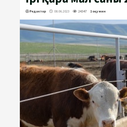
Редактор
08.06.2023
24347
1 оқу мин