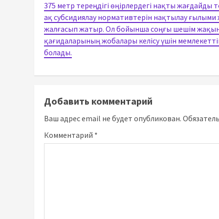
375 метр тереңдігі өңірлердегі нақты жағдайды т
ақ субсидиялау нормативтерін нақтылау ғылыми 
жалғасып жатыр. Ол бойынша соңғы шешім жақын а
қағидаларының жобалары келісу үшін мемлекеттік
болады.
Добавить комментарий
Ваш адрес email не будет опубликован.
Обязател
Комментарий
*