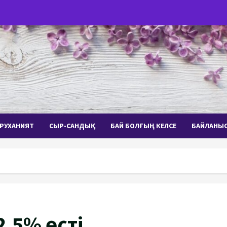
РУХАНИЯТ
СЫР-САНДЫҚ
БАЙ БОЛҒЫҢ КЕЛСЕ
БАЙЛАНЫ
2,5% өсті