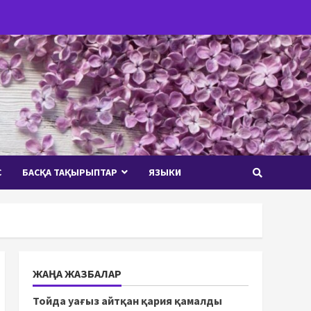
С
БАСҚА ТАҚЫРЫПТАР
ЯЗЫКИ
ЖАҢА ЖАЗБАЛАР
Тойда уағыз айтқан қария қамалды