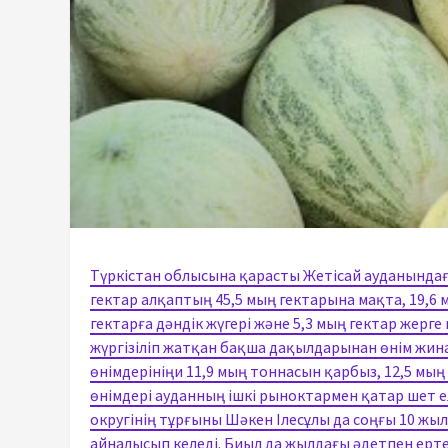
Түркістан облысына қарасты Жетісай ауданында
гектар алқаптың 45,5 мың гектарына мақта, 19,6 м
гектарға дәндік жүгері және 5,3 мың гектар жерг
жүргізіліп жатқан бақша дақылдарынан өнім жина
өнімдерініңи 11,9 мың тоннасын қарбыз, 12,5 м
өнімдері ауданның ішкі рыноктармен қатар шет 
округінің тұрғыны Шәкен Ілесұлы да соңғы 10 жы
айналысып келеді. Биыл да жылдағы әдетпен ерте