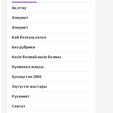
Ақ отау
Әлеумет
Әлеумет
Бай болғың келсе
Без рубрики
Кәсіп болмай нәсіп болмас
Күлмекке жақсы
Қазақстан 2050
Оңтүстік жастары
Руханият
Саясат