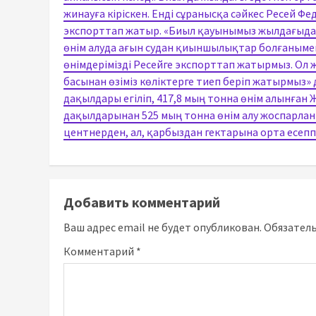
жинауға кіріскен. Енді сұранысқа сәйкес Ресей Ф
экспорттап жатыр. «Биыл қауынымыз жылдағыдан с
өнім алуда ағын судан қиыншылықтар болғанымен,
өнімдерімізді Ресейге экспорттап жатырмыз. Ол ж
басынан өзіміз көліктерге тиеп беріп жатырмыз» 
дақылдары егіліп, 417,8 мың тонна өнім алынған 
дақылдарынан 525 мың тонна өнім алу жоспарлан
центнерден, ал, қарбыздан гектарына орта есепп
Добавить комментарий
Ваш адрес email не будет опубликован.
Обязател
Комментарий
*