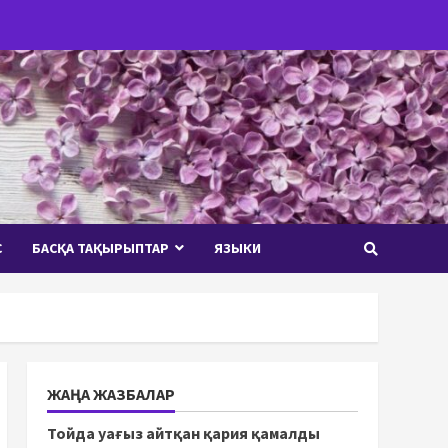
С
БАСҚА ТАҚЫРЫПТАР
ЯЗЫКИ
ЖАҢА ЖАЗБАЛАР
Тойда уағыз айтқан қария қамалды