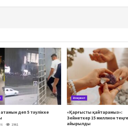
т
Әлеумет
атамын деп 5 тәулікке
«Қарғысты қайтарамыз»:
ы
Зейнеткер 15 миллион теңге
айырылды
26
1961