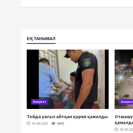
ЕҢ ТАНЫМАЛ
Әлеумет
Әлеуме
Тойда уағыз айтқан қария қамалды
Отшашу 
қамалд
05.08.2026
4843
05.08.20