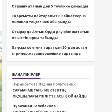
Отшашу атамын деп 5 тәулікке қамалды
«Қарғысты қайтарамыз»: Зейнеткер 15
миллион теңгесінен айырылды
Отырарда Алтын Орда дәуіріне жататын
мешіттің орны табылды
Заңсыз контент таратқан 20-дан астам
стример жауапкершілікке тартылды
ЖАҢА ПІКІРЛЕР
Нурымбетова Мадина Полатовна
к
САРЫАҒАШТАҒЫ МЕКТЕПТІҢ
ОҚУШЫЛАРЫ ҮЗІЛІСТЕ АСЫҚ ОЙНАЙДЫ
Нұржамал Төлебекова
к
САРЫАҒАШТАҒЫ МЕКТЕПТІҢ