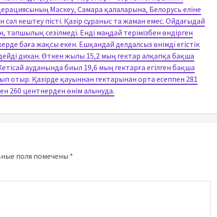
едерациясының Мәскеу, Самара қалаларына, Белорусь еліне
әл кештеу пісті. Қазір сұраныс та жаман емес. Ойдағыдай
 тапшылық сезілмеді. Енді маңдай терімізбен өндірген
ерде баға жақсы екен. Ешқандай делдалсыз өнімді егістік
дейді дихан. Өткен жылы 15,2 мың гектар алқапқа бақша
Жетісай ауданында биыл 19,6 мың гектарға егілген бақша
ып отыр. Қазірде қауыннан гектарынан орта есеппен 281
ен 260 центнерден өнім алынуда.
ьные поля помечены
*