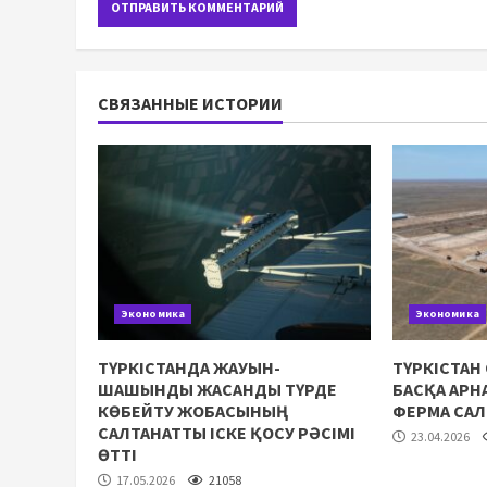
СВЯЗАННЫЕ ИСТОРИИ
Экономика
Экономика
ТҮРКІСТАНДА ЖАУЫН-
ТҮРКІСТАН
ШАШЫНДЫ ЖАСАНДЫ ТҮРДЕ
БАСҚА АР
КӨБЕЙТУ ЖОБАСЫНЫҢ
ФЕРМА СА
САЛТАНАТТЫ ІСКЕ ҚОСУ РӘСІМІ
23.04.2026
ӨТТІ
17.05.2026
21058