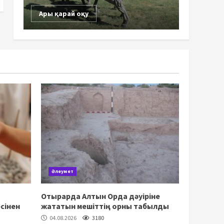
Ары қарай оқу
Әлеумет
Отырарда Алтын Орда дәуіріне
сінен
жататын мешіттің орны табылды
04.08.2026
3180