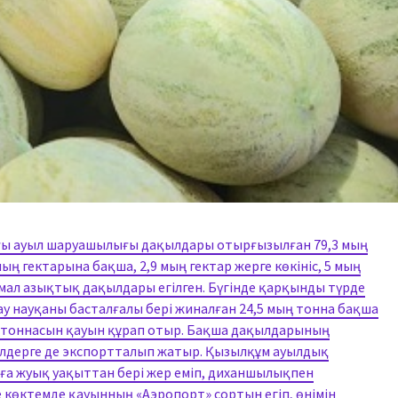
ғы ауыл шаруашылығы дақылдары отырғызылған 79,3 мың
ың гектарына бақша, 2,9 мың гектар жерге көкініс, 5 мың
е мал азықтық дақылдары егілген. Бүгінде қарқынды түрде
у науқаны басталғалы бері жиналған 24,5 мың тонна бақша
ың тоннасын қауын құрап отыр. Бақша дақылдарының
елдерге де экспортталып жатыр. Қызылқұм ауылдық
лға жуық уақыттан бері жер еміп, диханшылықпен
 көктемде қауынның «Аэропорт» сортын егіп, өнімін