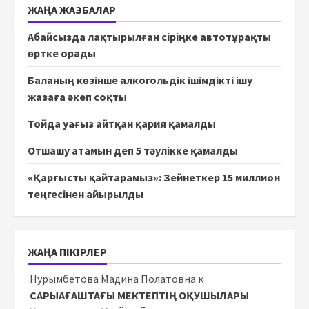
ЖАҢА ЖАЗБАЛАР
Абайсызда лақтырылған сіріңке автотұрақты
өртке орады
Баланың көзінше алкогольдік ішімдікті ішу
жазаға әкеп соқты
Тойда уағыз айтқан қария қамалды
Отшашу атамын деп 5 тәулікке қамалды
«Қарғысты қайтарамыз»: Зейнеткер 15 миллион
теңгесінен айырылды
ЖАҢА ПІКІРЛЕР
Нурымбетова Мадина Полатовна
к
САРЫАҒАШТАҒЫ МЕКТЕПТІҢ ОҚУШЫЛАРЫ