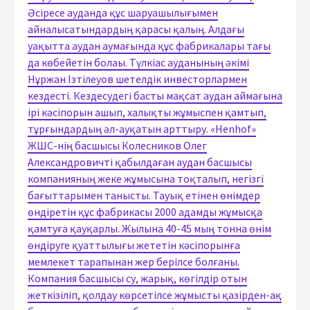
Әсіресе ауданда құс шаруашылығымен
айналысатындардың қарасы қалың. Алдағы
уақытта аудан аумағында құс фабрикалары тағы
да көбейетін болаы. Түлкіас ауданының әкімі
Нұржан Ізтілеуов шетелдік инвесторлармен
кездесті. Кездесудегі басты мақсат аудан аймағына
ірі кәсіпорын ашып, халықты жұмыспен қамтып,
тұрғындардың әл-ауқатын арттыру. «Henhof»
ЖШС-нің басшысы Колесников Олег
Александровичті қабылдаған аудан басшысы
компанияның жеке жұмысына тоқталып, негізгі
бағыттарымен танысты. Тауық етінен өнімдер
өндіретін құс фабрикасы 2000 адамды жұмысқа
қамтуға қауқарлы. Жылына 40-45 мың тонна өнім
өндіруге қуаттылығы жететін кәсіпорынға
мемлекет тарапынан жер берілсе болғаны.
Компания басшысы су, жарық, көгілдір отын
жеткізіліп, қолдау көрсетілсе жұмысты қазірден-ақ