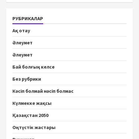
РУБРИКАЛАР
Ақ отау
Әлеумет
Әлеумет
Бай болғың келсе
Без рубрики
Кәсіп болмай нәсіп болмас
Күлмекке жақсы
Қазақстан 2050
Оңтүстік жастары