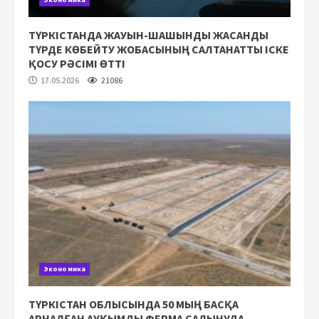
ТҮРКІСТАНДА ЖАУЫН-ШАШЫНДЫ ЖАСАНДЫ
ТҮРДЕ КӨБЕЙТУ ЖОБАСЫНЫҢ САЛТАНАТТЫ ІСКЕ
ҚОСУ РӘСІМІ ӨТТІ
17.05.2026
21086
Экономика
ТҮРКІСТАН ОБЛЫСЫНДА 50 МЫҢ БАСҚА
АРНАЛҒАН АУҚЫМДЫ ФЕРМА САЛЫНУДА