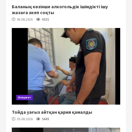
Баланың көзінше алкогольдік ішімдікті ішу
жазаға әкеп соқты
06.08.2026
4535
Әлеумет
Тойда уағыз айтқан қария қамалды
05.08.2026
5449