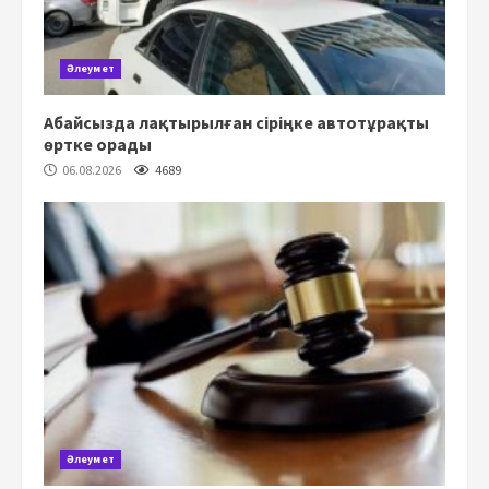
Әлеумет
Абайсызда лақтырылған сіріңке автотұрақты
өртке орады
06.08.2026
4689
Әлеумет