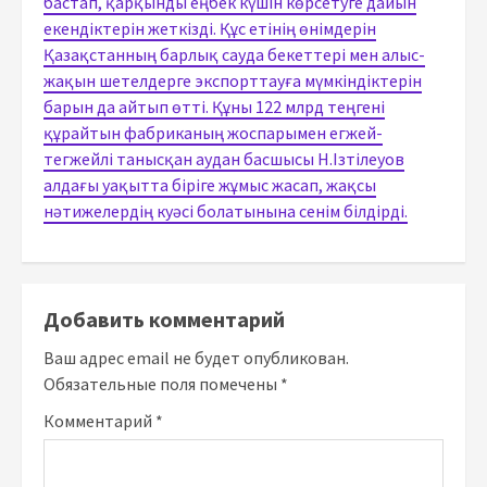
бастап, қарқынды еңбек күшін көрсетуге дайын
екендіктерін жеткізді. Құс етінің өнімдерін
Қазақстанның барлық сауда бекеттері мен алыс-
жақын шетелдерге экспорттауға мүмкіндіктерін
барын да айтып өтті. Құны 122 млрд теңгені
құрайтын фабриканың жоспарымен егжей-
тегжейлі танысқан аудан басшысы Н.Ізтілеуов
алдағы уақытта біріге жұмыс жасап, жақсы
нәтижелердің куәсі болатынына сенім білдірді.
Добавить комментарий
Ваш адрес email не будет опубликован.
Обязательные поля помечены
*
Комментарий
*