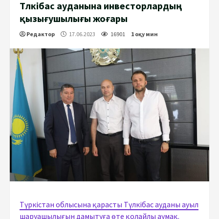
Түлкібас ауданына инвесторлардың
қызығушылығы жоғары
Редактор
17.06.2023
16901
1 оқу мин
Түркістан облысына қарасты Түлкібас ауданы ауыл
шаруашылығын дамытуға өте қолайлы аумақ.