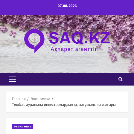
Перейти
07.08.2026
к
содержимому
Основное
меню
Главная
Экономика
Түлкібас ауданына инвесторлардың қызығушылығы жоғары
Экономика