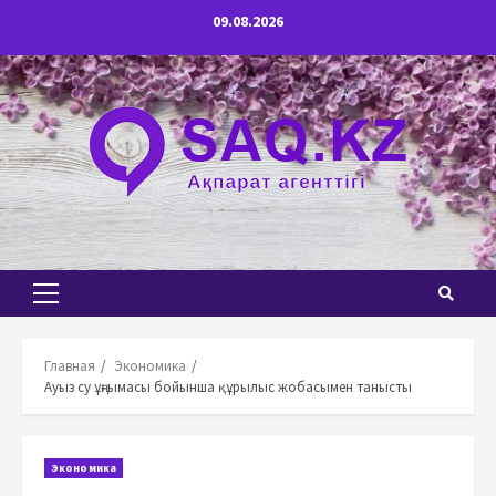
Перейти
09.08.2026
к
содержимому
Основное
меню
Главная
Экономика
Ауыз су ұңғымасы бойынша құрылыс жобасымен танысты
Экономика