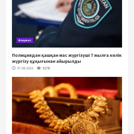
Әлеумет
Полициядан қашқан мас жүргізуші 7 жылға көлік
жүргізу құқығынан айырылды
07.08.2026
5178