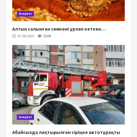
Әлеумет
Алтын салынған сөмкені ұрлап кеткен…
07.08.2026
5304
Әлеумет
Абайсызда лақтырылған сіріңке автотұрақты