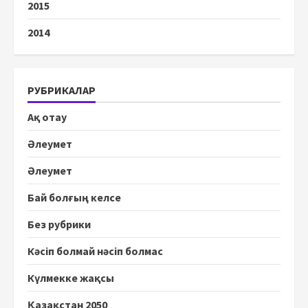
2015
2014
РУБРИКАЛАР
Ақ отау
Әлеумет
Әлеумет
Бай болғың келсе
Без рубрики
Кәсіп болмай нәсіп болмас
Күлмекке жақсы
Қазақстан 2050