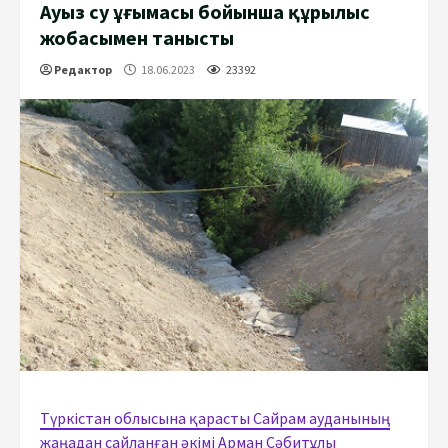
Ауыз су ұңғымасы бойынша құрылыс
жобасымен танысты
Редактор
18.06.2023
23392
Түркістан облысына қарасты Сайрам ауданының
жаңадан сайланған әкімі Арман Сәбитұлы