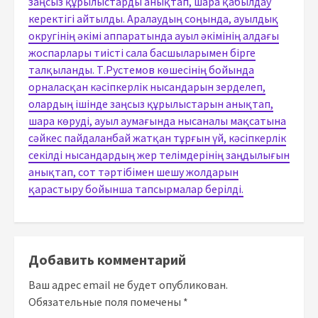
заңсыз құрылыстарды анықтап, шара қабылдау
керектігі айтылды. Аралаудың соңында, ауылдық
округінің әкімі аппаратында ауыл әкімінің алдағы
жоспарлары тиісті сала басшыларымен бірге
талқыланды. Т.Рустемов көшесінің бойында
орналасқан кәсіпкерлік нысандарын зерделеп,
олардың ішінде заңсыз құрылыстарын анықтап,
шара көруді, ауыл аумағында нысаналы мақсатына
сәйкес пайдаланбай жатқан тұрғын үй, кәсіпкерлік
секілді нысандардың жер телімдерінің заңдылығын
анықтап, сот тәртібімен шешу жолдарын
қарастыру бойынша тапсырмалар берілді.
Добавить комментарий
Ваш адрес email не будет опубликован.
Обязательные поля помечены
*