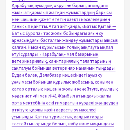
Қарабұлақ ауылдық округіне барып, ағымдағы
жылы атқарылып жатқан жұмыстардың барысы
мен шешімін қажет ететін өзекті мәселелермен
танысып қайтты. Атап айтқанда, «Батыс Қытай —
Батыс Еуропа» тас жолы бойындағы ағын су
арнасындағы басталған жөндеу жұмыстары аяқсыз
қалған. Нысан құрылысын толық аяқтауға ықпал
етуі сұралды. «Қарабұлақ» мал базарының
ветеринариялық, санитариялық талаптарының
сақталуы бойынша ветеринар маманын тыңдады.
Бұдан бөлек, Далабазар көшесіндегі ауыз су
ұңғымасы бойынша құрылыс жобасына, сонымен
қатар орталық көшенің жолын кеңейтуге, ауылдық
мәдениет үйі мен №41 Жамбыл атындағы жалпы
орта мектебінің ескі ғимаратын күрделі жөндеуден
өткізуге қаржы көзін қарастыру мәселесі
ұсынылды. Қатты тұрмыстық қалдықтарды
тастайтын орында болып, жабу және маңындағы