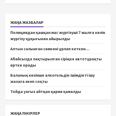
ЖАҢА ЖАЗБАЛАР
Полициядан қашқан мас жүргізуші 7 жылға көлік
жүргізу құқығынан айырылды
Алтын салынған сөмкені ұрлап кеткен…
Абайсызда лақтырылған сіріңке автотұрақты
өртке орады
Баланың көзінше алкогольдік ішімдікті ішу
жазаға әкеп соқты
Тойда уағыз айтқан қария қамалды
ЖАҢА ПІКІРЛЕР