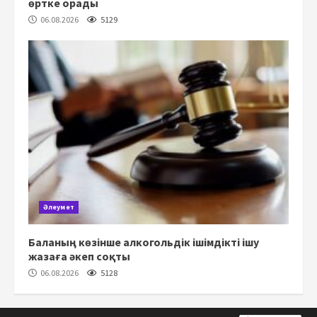
өртке орады
06.08.2026
5129
Әлеумет
Баланың көзінше алкогольдік ішімдікті ішу
жазаға әкеп соқты
06.08.2026
5128