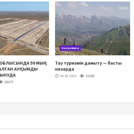
Экономика
 ОБЛЫСЫНДА 50 МЫҢ
Тау туризмін дамыту — басты
НАЛҒАН АУҚЫМДЫ
назарда
ЛЫНУДА
05.03.2026
31185
20173