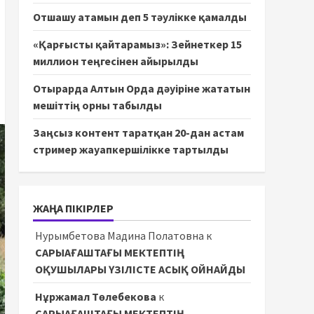
Отшашу атамын деп 5 тәулікке қамалды
«Қарғысты қайтарамыз»: Зейнеткер 15
миллион теңгесінен айырылды
Отырарда Алтын Орда дәуіріне жататын
мешіттің орны табылды
Заңсыз контент таратқан 20-дан астам
стример жауапкершілікке тартылды
ЖАҢА ПІКІРЛЕР
Нурымбетова Мадина Полатовна
к
САРЫАҒАШТАҒЫ МЕКТЕПТІҢ
ОҚУШЫЛАРЫ ҮЗІЛІСТЕ АСЫҚ ОЙНАЙДЫ
Нұржамал Төлебекова
к
САРЫАҒАШТАҒЫ МЕКТЕПТІҢ