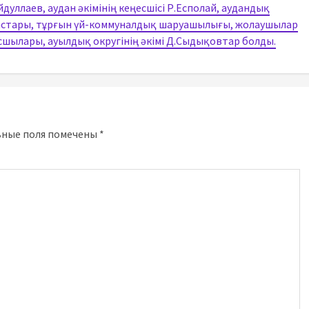
уллаев, аудан әкімінің кеңесшісі Р.Есполай, аудандық
настары, тұрғын үй-коммуналдық шаруашылығы, жолаушылар
сшылары, ауылдық округінің әкімі Д.Сыдықовтар болды.
ьные поля помечены
*