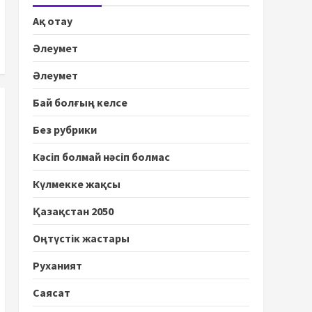
Ақ отау
Әлеумет
Әлеумет
Бай болғың келсе
Без рубрики
Кәсіп болмай нәсіп болмас
Күлмекке жақсы
Қазақстан 2050
Оңтүстік жастары
Руханият
Саясат