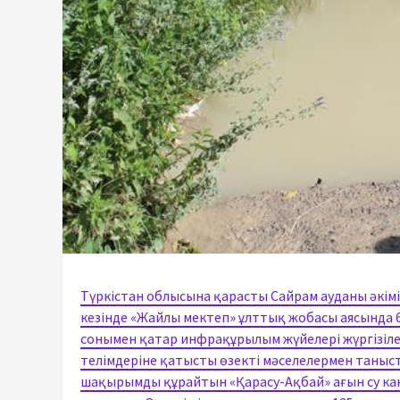
Түркістан облысына қарасты Сайрам ауданы әкімін
кезінде «Жайлы мектеп» ұлттық жобасы аясында 
сонымен қатар инфрақұрылым жүйелері жүргізілет
телімдеріне қатысты өзекті мәселелермен таныст
шақырымды құрайтын «Қарасу-Ақбай» ағын су кана