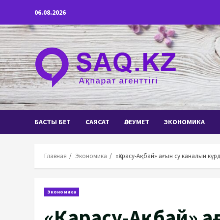
Перейти
06.08.2026
к
содержимому
БАСТЫ БЕТ
САЯСАТ
ӘЛЕУМЕТ
ЭКОНОМИКА
Главная
Экономика
«Қарасу-Ақбай» ағын су каналын күрд
Экономика
«Қарасу-Ақбай» а