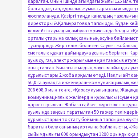
қаралған. Оның ішінде ағымдағы жылы 125 млн. т
болғандықтан, құрылыс жұмыстары осы жылдың қ
жоспарлануда. Қазіргі таңда каналдың тазалығын
директоры Ә.Қалмұратовқа тапсырды. Бұдан кейі
келмейтін ауылдық амбулаториясында болды. «Қ
орталықтарына халық санының өсуіне байланыст
түсіндірілді. Жер телімі бөлінген. Сәулет жобал
сметалық құжат дайындауға ұсыныс берілген. Қа
ауыз су, газ, электр жарығымен қамтамасыз ету
анықталған. Биылғы жылдың маусым айында ауыз 
құрылыстары 2 жоба арқылы өтеді. Нақты айтқан
50,0 га аумақта инженерлік-коммуникациялық же
206 608,0 мың теңге, «Қарасу ауылындағы, Жаңақұ
коммуникациялық желілердің құрылысы (сумен қам
қарастырылған. Жобаға сәйкес, жүргізілетін құ
ауылында заңсыз таратылған 50 га жер телімдерін
құрылыстарын тоқтату бойынша тапсырма жүкте
баратын бала санының артуына байланысты, «Жа
сыйымдылығы 600 орындықтан 1200 орындыққа а