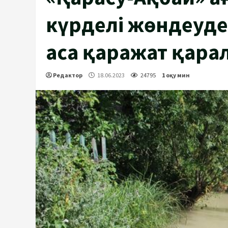
күрделі жөндеуден
аса қаражат қара
Редактор
18.06.2023
24795
1 оқу мин