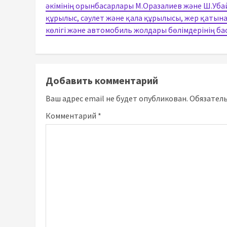
әкімінің орынбасарлары М.Оразалиев және Ш.Убайд
құрылыс, сәулет және қала құрылысы, жер қаты
көлігі және автомобиль жолдары бөлімдерінің ба
Добавить комментарий
Ваш адрес email не будет опубликован.
Обязател
Комментарий
*