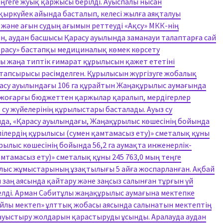
еңгеге жуық қаржысы берілді. Ауыспалы нысан
ыркүйек айында басталып, келесі жылға аяқталуы
 және ағын судың ағымын реттеуді «Ақсу» МКК-нің
н, аудан басшысы Қарасу ауылында заманауи талаптарға сай
арасу» бастапқы медициналық көмек көрсету
ы жаңа типтік ғимарат құрылысын қажет ететіні
ық тапсырысы рәсімделген. Құрылысын жүргізуге жобалық
расу ауылындағы 106 га құрайтын Жаңақұрылыс аумағында
ге жоғарғы бюджеттен қаржылар қаралып, мердігерлер
су жүйелерінің құрылыстары басталады. Ауыз су
да, «Қарасу ауылындағы, Жаңақұрылыс көшесінің бойында
лілердің құрылысы (сумен қамтамасыз ету)» сметалық құны
рылыс көшесінің бойында 56,2 га аумақта инженерлік-
тамасыз ету)» сметалық құны 245 763,0 мың теңге
рылыс жұмыстарының ұзақтылығы 5 айға жоспарланған. Ақбай
 заң аясында қайтару және заңсыз салынған тұрғын үй
лді. Арман Сәбитұлы жаңақұрылыс аумағына мектепке
йлы мектеп» ұлттық жобасы аясында салынатын мектептің
уыстыру жолдарын қарастыруды ұсынды. Аралауда аудан