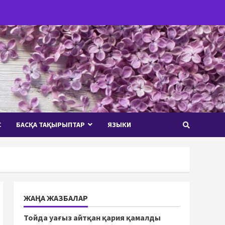
С
БАСҚА ТАҚЫРЫПТАР
ЯЗЫКИ
ЖАҢА ЖАЗБАЛАР
Тойда уағыз айтқан қария қамалды