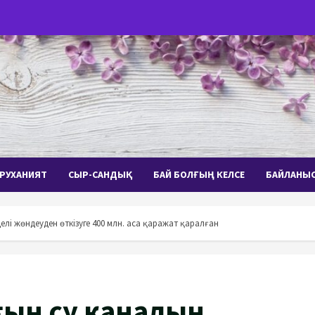
РУХАНИЯТ
СЫР-САНДЫҚ
БАЙ БОЛҒЫҢ КЕЛСЕ
БАЙЛАНЫ
елі жөндеуден өткізуге 400 млн. аса қаражат қаралған
ғын су каналын