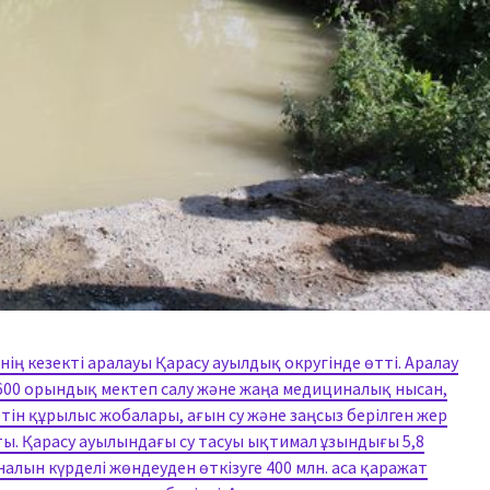
ің кезекті аралауы Қарасу ауылдық округінде өтті. Аралау
600 орындық мектеп салу және жаңа медициналық нысан,
ін құрылыс жобалары, ағын су және заңсыз берілген жер
ы. Қарасу ауылындағы су тасуы ықтимал ұзындығы 5,8
лын күрделі жөндеуден өткізуге 400 млн. аса қаражат