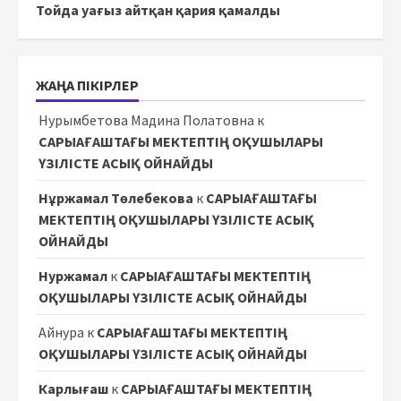
Тойда уағыз айтқан қария қамалды
ЖАҢА ПІКІРЛЕР
Нурымбетова Мадина Полатовна
к
САРЫАҒАШТАҒЫ МЕКТЕПТІҢ ОҚУШЫЛАРЫ
ҮЗІЛІСТЕ АСЫҚ ОЙНАЙДЫ
Нұржамал Төлебекова
к
САРЫАҒАШТАҒЫ
МЕКТЕПТІҢ ОҚУШЫЛАРЫ ҮЗІЛІСТЕ АСЫҚ
ОЙНАЙДЫ
Нуржамал
к
САРЫАҒАШТАҒЫ МЕКТЕПТІҢ
ОҚУШЫЛАРЫ ҮЗІЛІСТЕ АСЫҚ ОЙНАЙДЫ
Айнура
к
САРЫАҒАШТАҒЫ МЕКТЕПТІҢ
ОҚУШЫЛАРЫ ҮЗІЛІСТЕ АСЫҚ ОЙНАЙДЫ
Карлығаш
к
САРЫАҒАШТАҒЫ МЕКТЕПТІҢ