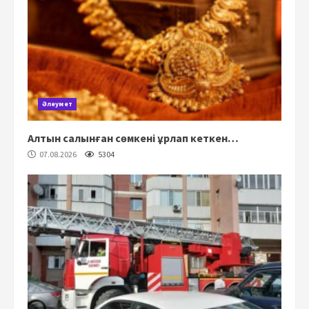
Әлеумет
Алтын салынған сөмкені ұрлап кеткен…
07.08.2026
5304