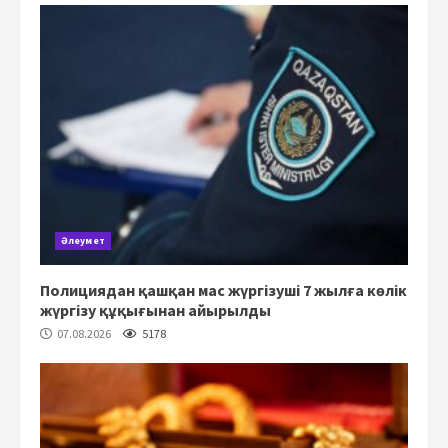
Әлеумет
Полициядан қашқан мас жүргізуші 7 жылға көлік
жүргізу құқығынан айырылды
07.08.2026
5178