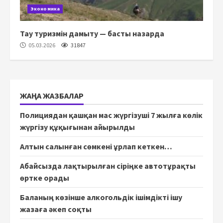
Экономика
Тау туризмін дамыту — басты назарда
05.03.2026
31847
ЖАҢА ЖАЗБАЛАР
Полициядан қашқан мас жүргізуші 7 жылға көлік
жүргізу құқығынан айырылды
Алтын салынған сөмкені ұрлап кеткен…
Абайсызда лақтырылған сіріңке автотұрақты
өртке орады
Баланың көзінше алкогольдік ішімдікті ішу
жазаға әкеп соқты