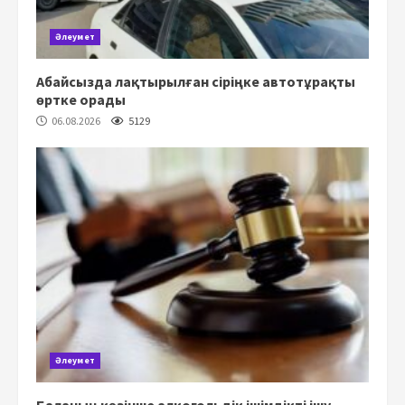
Әлеумет
Абайсызда лақтырылған сіріңке автотұрақты
өртке орады
06.08.2026
5129
Әлеумет