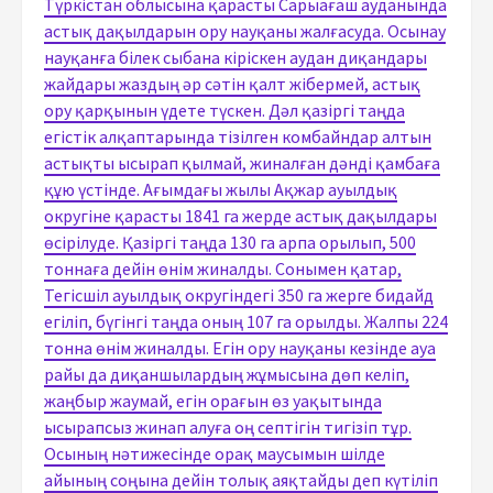
Түркістан облысына қарасты Сарыағаш ауданында
астық дақылдарын ору науқаны жалғасуда. Осынау
науқанға білек сыбана кіріскен аудан диқандары
жайдары жаздың әр сәтін қалт жібермей, астық
ору қарқынын үдете түскен. Дәл қазіргі таңда
егістік алқаптарында тізілген комбайндар алтын
астықты ысырап қылмай, жиналған дәнді қамбаға
құю үстінде. Ағымдағы жылы Ақжар ауылдық
округіне қарасты 1841 га жерде астық дақылдары
өсірілуде. Қазіргі таңда 130 га арпа орылып, 500
тоннаға дейін өнім жиналды. Сонымен қатар,
Тегісшіл ауылдық округіндегі 350 га жерге бидайд
егіліп, бүгінгі таңда оның 107 га орылды. Жалпы 224
тонна өнім жиналды. Егін ору науқаны кезінде ауа
райы да диқаншылардың жұмысына дөп келіп,
жаңбыр жаумай, егін орағын өз уақытында
ысырапсыз жинап алуға оң септігін тигізіп тұр.
Осының нәтижесінде орақ маусымын шілде
айының соңына дейін толық аяқтайды деп күтіліп