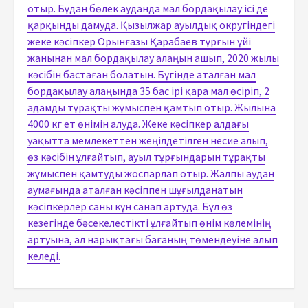
отыр. Бұдан бөлек ауданда мал бордақылау ісі де
қарқынды дамуда. Қызылжар ауылдық округіндегі
жеке кәсіпкер Орынғазы Қарабаев тұрғын үйі
жанынан мал бордақылау алаңын ашып, 2020 жылы
кәсібін бастаған болатын. Бүгінде аталған мал
бордақылау алаңында 35 бас ірі қара мал өсіріп, 2
адамды тұрақты жұмыспен қамтып отыр. Жылына
4000 кг ет өнімін алуда. Жеке кәсіпкер алдағы
уақытта мемлекеттен жеңілдетілген несие алып,
өз кәсібін ұлғайтып, ауыл тұрғындарын тұрақты
жұмыспен қамтуды жоспарлап отыр. Жалпы аудан
аумағында аталған кәсіппен шұғылданатын
кәсіпкерлер саны күн санап артуда. Бұл өз
кезегінде бәсекелестікті ұлғайтып өнім көлемінің
артуына, ал нарықтағы бағаның төмендеуіне алып
келеді.