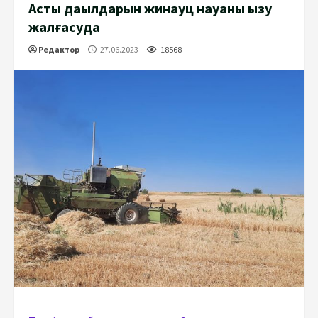
Астық дақылдарын жинауц науқаны қызу
жалғасуда
Редактор
27.06.2023
18568