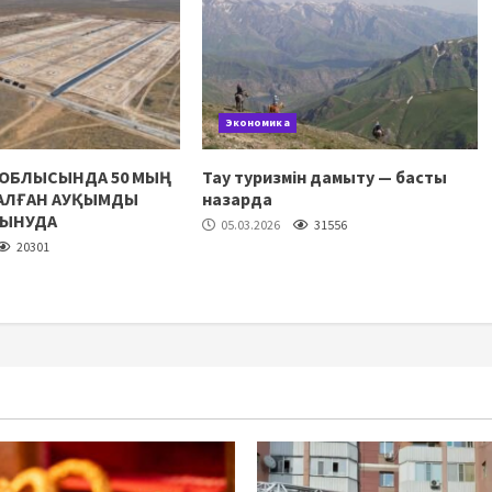
Экономика
 ОБЛЫСЫНДА 50 МЫҢ
Тау туризмін дамыту — басты
НАЛҒАН АУҚЫМДЫ
назарда
ЛЫНУДА
05.03.2026
31556
20301