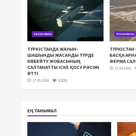
Экономика
Экономика
ТҮРКІСТАНДА ЖАУЫН-
ТҮРКІСТАН
ШАШЫНДЫ ЖАСАНДЫ ТҮРДЕ
БАСҚА АР
КӨБЕЙТУ ЖОБАСЫНЫҢ
ФЕРМА СА
САЛТАНАТТЫ ІСКЕ ҚОСУ РӘСІМІ
23.04.2026
ӨТТІ
17.05.2026
21231
ЕҢ ТАНЫМАЛ