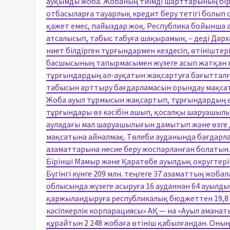
ауқымды жоба. Жобаның тиімді шарттарының бірі 
отбасыларға тауарлық кредит беру тетігі болып
қажет емес, пайыздар жоқ. Республика бойынша 
атсалысып, табыс табуға шақырамын, – деді Дар
ниет білдірген тұрғындармен кездесіп, өтініште
басшысының тапырмасымен жүзеге асып жатқан 
тұрғындардың әл-ауқатын жақсартуға бағытталған
табысын арттыру бағдарламасын орындау мақсат
Жоба ауыл тұрмысын жақсартып, тұрғындардың өм
тұрғындары өз кәсібін ашып, қосалқы шаруашылы
ауладағы мал шаруашылығын дамытып және өзге д
мақсатына айналмақ. Төлеби ауданында бағдарла
азаматтарына несие беру жоспарланған болатын
Бірінші Мамыр және Қаратөбе ауылдық округтерін
Бүгінгі күнге 209 млн. теңгеге 37 азаматтың ж
облысында жүзеге асыруға 16 ауданнан 64 ауылд
қаржыландыруға республикалық бюджеттен 19,8 мл
кәсіпкерлік корпарациясы» АҚ — на «Ауыл аманат
құрайтын 2 248 жобаға өтініш қабылғандан. Оның 