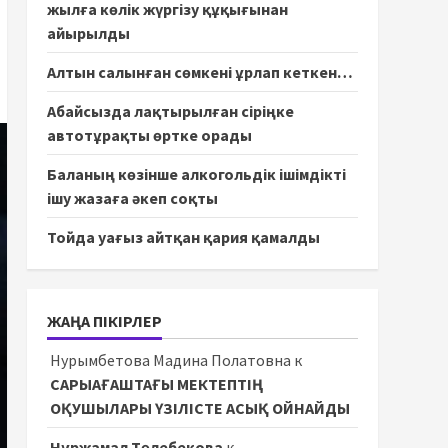
жылға көлік жүргізу құқығынан
айырылды
Алтын салынған сөмкені ұрлап кеткен…
Абайсызда лақтырылған сіріңке
автотұрақты өртке орады
Баланың көзінше алкогольдік ішімдікті
ішу жазаға әкеп соқты
Тойда уағыз айтқан қария қамалды
ЖАҢА ПІКІРЛЕР
Нурымбетова Мадина Полатовна
к
САРЫАҒАШТАҒЫ МЕКТЕПТІҢ
ОҚУШЫЛАРЫ ҮЗІЛІСТЕ АСЫҚ ОЙНАЙДЫ
Нұржамал Төлебекова
к