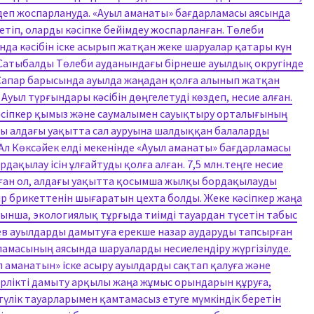
ы деп жоспарлануда. «Ауыл аманаты» бағдарламасы аясында
етіп, оларды кәсіпке бейімдеу жоспарланған. Төлеби
да кәсібін іске асырып жатқан жеке шаруалар қатары күн
н Сатыбалды Төлеби ауданындағы бірнеше ауылдық округінде
. Сапар барысында ауылда жаңадан қолға алынып жатқан
ыл түрғындары кәсібін дөңгелетуді көздеп, несие алған.
 кәсіпкер қымыз және саумалымен сауықтыру орталығының
ны алдағы уақытта сал ауруына шалдыққан балаларды
. Ал Көксәйек елді мекенінде «Ауыл аманаты» бағдарламасы
дақылау ісін ұлғайтуды қолға алған. 7,5 млн.теңге несие
алған ол, алдағы уақытта қосымша жылқы бордақылауды
ір брикеттенін шығаратын цехта болды. Жеке кәсіпкер жаңа
уынша, экологиялық тұрғыда тиімді тауардан түсетін табыс
ев ауылдарды дамытуға ерекше назар аударуды тапсырған
ламасының аясында шаруаларды несиелендіру жүргізілуде.
ыл аманатын» іске асыру ауылдарды сақтап қалуға және
ерлікті дамыту арқылы жаңа жұмыс орындарын құруға,
үлік тауарларымен қамтамасыз етуге мүмкіндік беретін