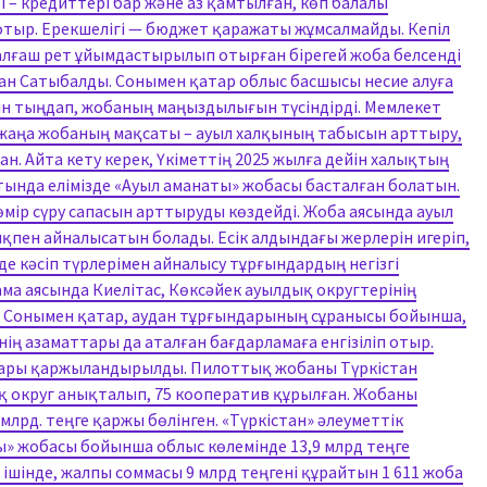
– кредиттері бар және аз қамтылған, көп балалы
 отыр. Ерекшелігі — бюджет қаражаты жұмсалмайды. Кепіл
алғаш рет ұйымдастырылып отырған бірегей жоба белсенді
хан Сатыбалды. Сонымен қатар облыс басшысы несие алуға
рін тыңдап, жобаның маңыздылығын түсіндірді. Мемлекет
жаңа жобаның мақсаты – ауыл халқының табысын арттыру,
. Айта кету керек, Үкіметтің 2025 жылға дейін халықтың
ында елімізде «Ауыл аманаты» жобасы басталған болатын.
ір сүру сапасын арттыруды көздейді. Жоба аясында ауыл
қпен айналысатын болады. Есік алдындағы жерлерін игеріп,
е кәсіп түрлерімен айналысу тұрғындардың негізгі
ма аясында Киелітас, Көксәйек ауылдық округтерінің
. Сонымен қатар, аудан тұрғындарының сұранысы бойынша,
ің азаматтары да аталған бағдарламаға енгізіліп отыр.
обалары қаржыландырылды. Пилоттық жобаны Түркістан
ық округ анықталып, 75 кооператив құрылған. Жобаны
рд. теңге қаржы бөлінген. «Түркістан» әлеуметтік
ы» жобасы бойынша облыс көлемінде 13,9 млрд теңге
ішінде, жалпы соммасы 9 млрд теңгені құрайтын 1 611 жоба