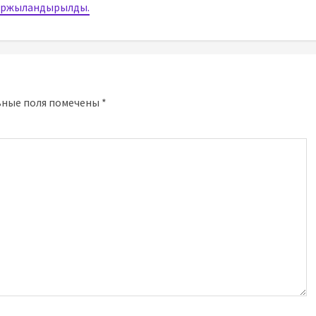
қаржыландырылды.
ьные поля помечены
*