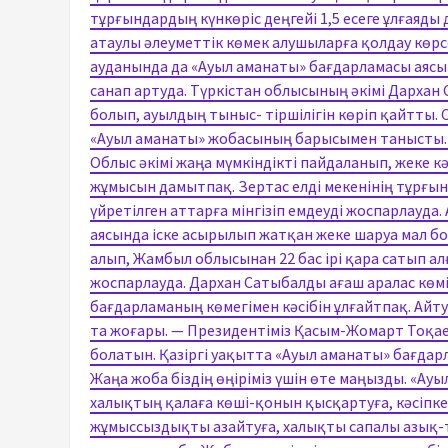
тұрғындардың күнкөріс деңгейі 1,5 есеге ұлғаяд
атаулы әлеуметтік көмек алушыларға қолдау көрс
ауданында да «Ауыл аманаты» бағдарламасы аясын
санап артуда. Түркістан облысының әкімі Дарха
болып, ауылдың тыныс- тіршілігін көріп қайтты
«Ауыл аманаты» жобасының барысымен танысты. Ау
Облыс әкімі жаңа мүмкіндікті пайдаланып, жеке
жұмысын дамытпақ. Зертас елді мекенінің тұрғы
үйретілген аттарға мінгізіп емдеуді жоспарлауда
аясында іске асырылып жатқан жеке шаруа мал бор
алып, Жамбыл облысынан 22 бас ірі қара сатып 
жоспарлауда. Дархан Сатыбалды ағаш аралас көм
бағдарламаның көмегімен кәсібін ұлғайтпақ. Айт
та жоғары. — Президентіміз Қасым-Жомарт Тоқа
болатын. Қазіргі уақытта «Ауыл аманаты» бағдар
Жаңа жоба біздің өңіріміз үшін өте маңызды. «Ау
халықтың қалаға көші-қонын қысқартуға, кәсіпк
жұмыссыздықты азайтуға, халықты сапалы азық-т