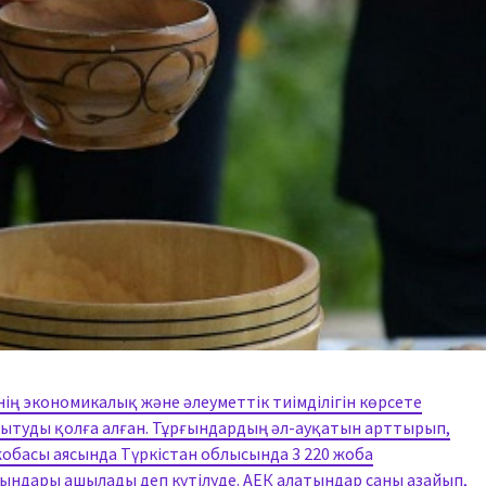
ің экономикалық және әлеуметтік тиімділігін көрсете
амытуды қолға алған. Тұрғындардың әл-ауқатын арттырып,
жобасы аясында Түркістан облысында 3 220 жоба
ындары ашылады деп күтілуде. АЕК алатындар саны азайып,