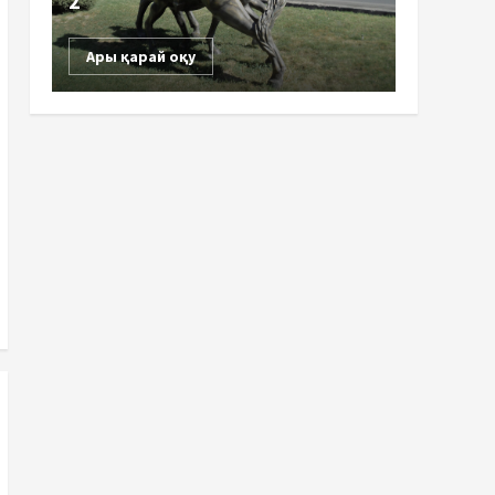
2
Ары қарай оқу