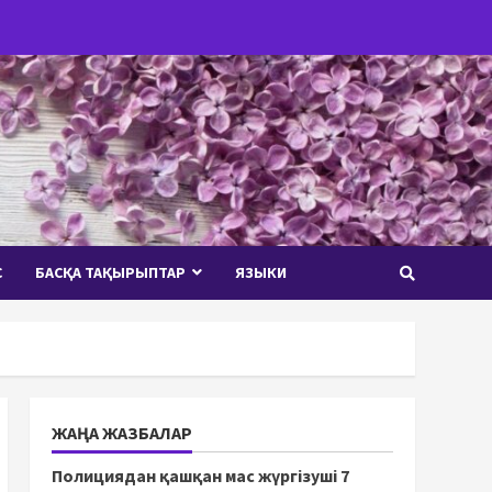
С
БАСҚА ТАҚЫРЫПТАР
ЯЗЫКИ
ЖАҢА ЖАЗБАЛАР
Полициядан қашқан мас жүргізуші 7