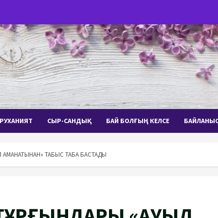
РУХАНИЯТ
СЫР-САНДЫҚ
БАЙ БОЛҒЫҢ КЕЛСЕ
БАЙЛАНЫ
Л АМАНАТЫНАН» ТАБЫС ТАБА БАСТАДЫ
 ТҰРҒЫНДАРЫ «АУЫЛ