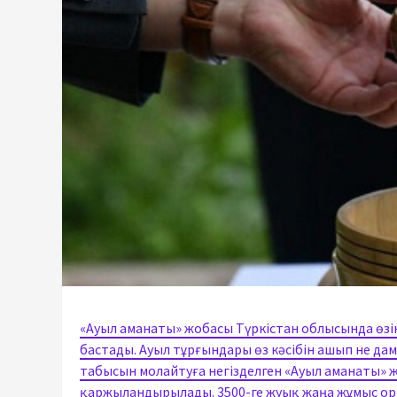
«Ауыл аманаты» жобасы Түркістан облысында өзін
бастады. Ауыл тұрғындары өз кәсібін ашып не д
табысын молайтуға негізделген «Ауыл аманаты» 
қаржыландырылады. 3500-ге жуық жаңа жұмыс ор