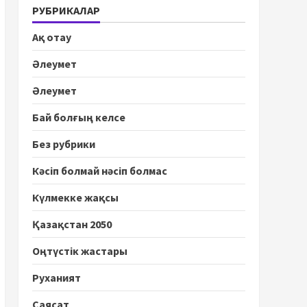
РУБРИКАЛАР
Ақ отау
Әлеумет
Әлеумет
Бай болғың келсе
Без рубрики
Кәсіп болмай нәсіп болмас
Күлмекке жақсы
Қазақстан 2050
Оңтүстік жастары
Руханият
Саясат